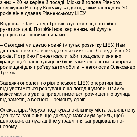
з них – 20 на керівній посаді. Міський голова Рівного
подякував Віктору Климуку за досвід, який впродовж 30
років він віддавав Рівненському ШЕУ.
Водночас Олександр Третяк зауважив, що потрібно
рухатися далі. Потрібні нові керівники, які будуть
працювати з новими силами.
– Сьогодні ми даємо новий імпульс розвитку ШЕУ. Нам
дісталася техніка в незадовільному стані. Середній вік 20
років. Потрібно її оновлювати, аби працювати значно
краще, щоб наші вулиці не були заметені снігом, а дороги
розчищені для проїзду автомобілів, – наголосив Олександр
Третяк.
Завдяки оновленню рівненського ШЕУ, оперативніше
відбуватиметься реагування на погодні умови. Взимку
максимальна увага приділятиметься розчищенню вулиць
від заметів, а весною – ремонту доріг.
Олександра Черуха подякував очільнику міста за виявлену
довіру та зазначив, що докладе максимум зусиль, щоб
шляхово-експлуатаційне управління запрацювало по-
новому.