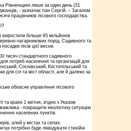
, на Рівненщині лише за один день (31
жанців, - зазначає пан Сергій. – Загалом
тисячі працівників лісового господарства.
ї?
зі виростили більше 65 мільйонів
деревно-чагарникових порід. Садивного та
посадки лісів цієї весни.
500 тисяч стандартного садивного
 для потреб населення та організацій для
нський, Соснівський, Костопільський та
и для сіл та міст області, але й далеко за
нське обласне управління лісового
та країні 1 квітня, згідно з Указом
е важлива - покращити екологічну ситуацію
енення населених пунктів.
рів, алей у містах та селах.
ктах потрібно буде ліквідувати стихійні