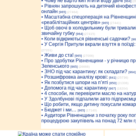
• Чому не варто кип’ятити воду двічі
[964]
(2
• Рівнян запрошують на дитячий кінофест
онлайн
[965]
(27464)
• Масштабна спецоперація на Рівненщині
«реабілітаційних центрів»
[965]
(27441)
• Щоб овочі в холодильнику були тривалий
звичайну губку
[964]
(27415)
• Коли відкриються рівненські садочки?
[96
• У Сергія Притули вкрали взуття в поїзді
(27201)
• Живи до ста!
[965]
(27006)
• Про здобутки Рівненщини - у річницю 
Зеленського
[965]
(26666)
• ЗНО під час карантину: як складати?
[964]
• Розшифровка аналізу крові:
[841]
(25736)
• Як позбутися шпори на п’яті
[850]
(21336)
• Допомога під час карантину
[967]
(18204)
• 4 способи, як перевірити масло на нату
• У Здолбунові підпалили авто підприємц
• Що робити, якщо дитину покусали комар
• Бюджет і ми…
[965]
(17140)
• Аудитори Рівненщини з початку року п
процедурою закупівель на понад 72 млн г