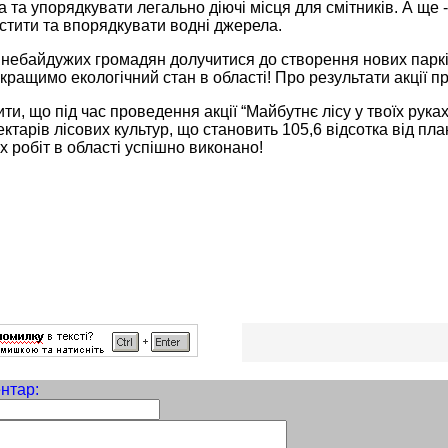
 та упорядкувати легально діючі місця для смітників. А ще - 
истити та впорядкувати водні джерела.
небайдужих громадян долучитися до створення нових парків,
кращимо екологічний стан в області! Про результати акції 
ти, що під час проведення акції “Майбутнє лісу у твоїх руках
гектарів лісових культур, що становить 105,6 відсотка від пл
х робіт в області успішно виконано!
нтар: