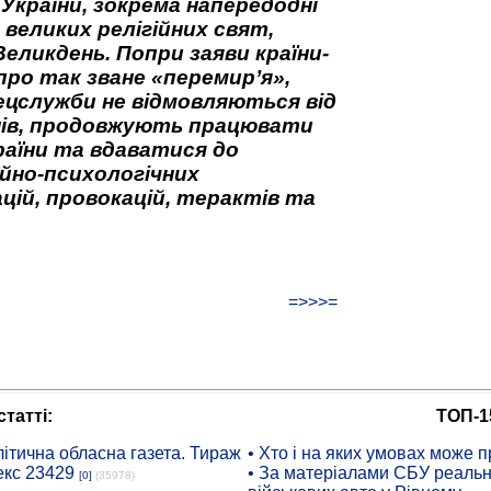
 України, зокрема напередодні
 великих релігійних свят,
Великдень. Попри заяви країни-
про так зване «перемир’я»,
ецслужби не відмовляються від
нів, продовжують працювати
аїни та вдаватися до
йно-психологічних
цій, провокацій, терактів та
=>>>=
татті:
ТОП-1
ітична обласна газета. Тираж
• Хто і на яких умовах може п
екс 23429
• За матеріалами СБУ реальні
[0]
(35978)