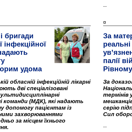
...
¤
і бригади
За мате
ї інфекційної
реальні
 надають
ув’язне
гу
палії ві
орим удома
Рівном
кій обласній інфекційній лікарні
За доказ
ють дві спеціалізовані
Національ
мультидисциплінарні
термінів 
і команди (МДК), які надають
мешканців
у допомогу пацієнтам із
серію під
вними захворюваннями
Сил оборо
дньо за місцем їхнього
...
ня.