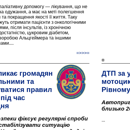
паліативну допомогу — лікування, що не
а одужання, а має на меті полегшення
та покращення якості її життя. Таку
жуть отримати пацієнти з онкологічними
и, після інсультів, із хронічною
остатністю, цукровим діабетом,
хворобою Альцгеймера та іншими
ами....
=>>>=
¤
ликає громадян
ДТП за 
льними та
мотоцик
ватися правил
Рівном
під час
Автоприго
дня
близько 2
зпеки фіксує регулярні спроби
...
стабілізувати ситуацію