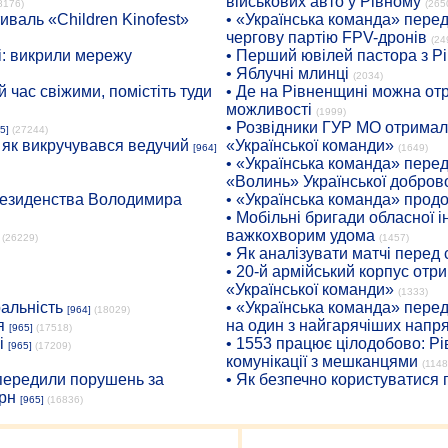
військових авто у Рівному
8176)
(265
иваль «Children Kinofest»
• «Українська команда» пере
чергову партію FPV-дронів
(24
: викрили мережу
• Перший ювілей пастора з Р
• Яблучні млинці
(2034)
 час свіжими, помістіть туди
• Де на Рівненщині можна отр
можливості
(1999)
• Розвідники ГУР МО отримали
5]
(27244)
: як викручувався ведучий
«Української команди»
[964]
(1649)
• «Українська команда» пере
«Волинь» Української доброво
президенства Володимира
• «Українська команда» про
• Мобільні бригади обласної 
важкохворим удома
(26229)
(1457)
• Як аналізувати матчі перед
• 20-й армійський корпус от
«Української команди»
(1333)
ральність
• «Українська команда» пере
[964]
(18029)
я
на один з найгарячіших напр
[965]
(17518)
і
• 1553 працює цілодобово: Рі
[965]
(17209)
комунікації з мешканцями
(1148
опередили порушень за
• Як безпечно користуватися
рн
[965]
(16836)