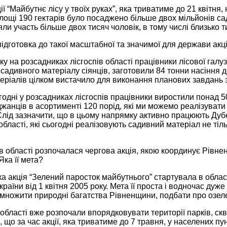
ції “Майбутнє лісу у твоїх руках”, яка триватиме до 21 квітня
лощі 190 гектарів було посаджено більше двох мільйонів сад
зяли участь більше двох тисяч чоловік, в тому числі близько 
підготовка до такої масштабної та значимої для держави акці
ку на розсадниках лісгоспів області працівники лісової галу
садивного матеріалу сіянців, заготовили 84 тонни насіння 
еріалів цілком вистачило для виконання планових завдань з 
огодні у розсадниках лісгоспів працівники виростили понад 
жанців в асортименті 120 порід, які ми можемо реалізувати
лід зазначити, що в цьому напрямку активно працюють Дубе
області, які сьогодні реалізовують садивний матеріал не тільк
 області розпочалася чергова акція, якою координує Рівне
Яка її мета?
ка акція “Зелений паросток майбутнього” стартувала в області 
раїни від 1 квітня 2005 року. Мета її проста і водночас дуж
имножити природні багатства Рівненщини, подбати про озел
 області вже розпочали впорядковувати території парків, скве
що за час акції, яка триватиме до 7 травня, у населених пун