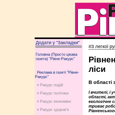
Додати у "Закладки"
#З легкої ру
Головна (Просто цікава
Рівнен
газета) "Рівне-Ракурс"
ліси
Реклама в газеті "Рівне-
Ракурс"
В області 
¤ Ракурс подій
І вчителі, і
¤ Ракурс політики
області, ак
¤ Ракурс економiки
екологічне 
триває робот
¤ Ракурс здоров'я
Рівненськог