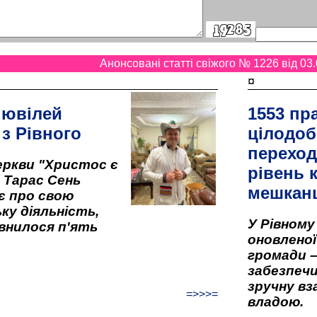
Анонсовані статті свіжого № 1226 від 03.
¤
 ювілей
1553 пр
 з Рівного
цілодоб
переход
ркви "Христос є
рівень к
" Тарас Сень
мешкан
є про свою
ку діяльність,
У Рівном
внилося п'ять
оновленої 
громади –
забезпеч
зручну вз
=>>>=
владою.