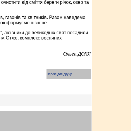
очистити від сміття береги річок, озер та
 газонів та квітників. Разом наведемо
проінформуємо пізніше.
”, лісівники до великодніх свят посадили
ану. Отже, комплекс весняних
Ольга ДОЛЯ
Версія для друку