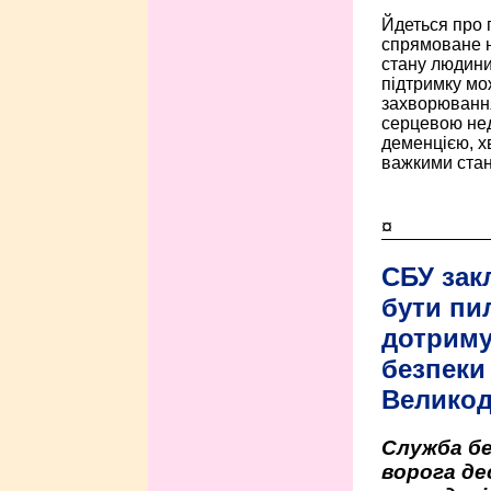
Йдеться про 
спрямоване н
стану людини 
підтримку мо
захворюванням
серцевою нед
деменцією, 
важкими стан
¤
СБУ зак
бути пи
дотриму
безпеки 
Велико
Служба бе
ворога де