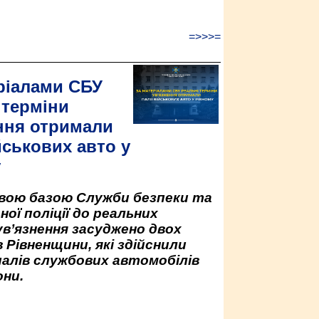
=>>>=
ріалами СБУ
 терміни
ння отримали
йськових авто у
у
овою базою Служби безпеки та
ної поліції до реальних
ув’язнення засуджено двох
 Рівненщини, які здійснили
палів службових автомобілів
ни.