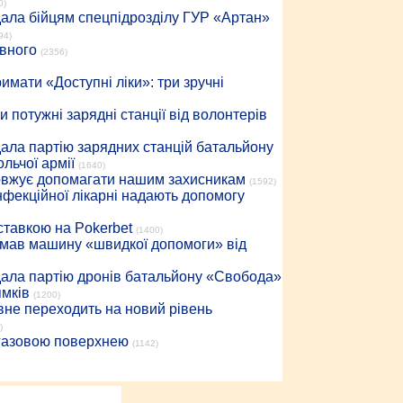
0)
дала бійцям спецпідрозділу ГУР «Артан»
94)
івного
(2356)
имати «Доступні ліки»: три зручні
 потужні зарядні станції від волонтерів
дала партію зарядних станцій батальйону
льчої армії
(1640)
довжує допомагати нашим захисникам
(1592)
інфекційної лікарні надають допомогу
 ставкою на Pokerbet
(1400)
римав машину «швидкої допомоги» від
дала партію дронів батальйону «Свобода»
ямків
(1200)
вне переходить на новий рівень
)
 газовою поверхнею
(1142)