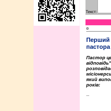
Текст:
¤
Перший
пастора
Пастор це
відповідь
розповіда
місіонерсь
який випо
років:
...