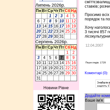
сміттєзвалища
Липень 2026p.
ставків; розч
Пн
Вт
Ср
Чт
Пт
Сб
Нд
Просимо всіх 
1
2
3
4
5
порядок та по
6
7
8
9
10
11
12
13
14
15
16
17
18
19
Хочу наголоси
20
21
22
23
24
25
26
3 тисячі 857 
лісокультурни
27
28
29
30
31
Серпень 2026p.
12.04.2007
Пн
Вт
Ср
Чт
Пт
Сб
Нд
1
2
3
4
5
6
7
8
9
10
11
12
13
14
15
16
Переглядів: 1728
17
18
19
20
21
22
23
Коментарі (0):
24
25
26
27
28
29
30
31
Новини Рівне
Додайте коме
Ваше ім'я