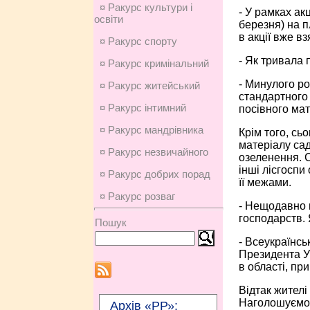
¤ Ракурс культури і
- У рамках ак
освіти
березня) на п
в акції вже в
¤ Ракурс спорту
- Як тривала 
¤ Ракурс кримінальний
- Минулого ро
¤ Ракурс житейський
стандартного 
¤ Ракурс інтимний
посівного мат
¤ Ракурс мандрівника
Крім того, сь
матеріалу сад
¤ Ракурс незвичайного
озеленення. С
інші лісгоспи 
¤ Ракурс добрих порад
її межами.
¤ Ракурс розваг
- Нещодавно в
господарств. 
Пошук
- Всеукраїнсь
Президента Ук
в області, пр
Відтак жителі
Наголошуємо, 
Архів «РР»: