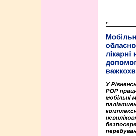
¤
Мобільн
обласно
лікарні
допомо
важкохв
У Рівненсь
РОР працю
мобільні 
паліативн
комплексн
невиліко
безпосере
перебуван