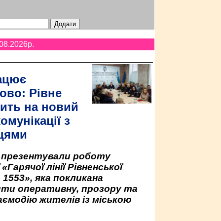
08.2026p.
ацює
ово: Рівне
ить на новий
омунікації з
цями
у презентували роботу
«Гарячої лінії Рівненської
 1553», яка покликана
ити оперативну, прозору та
аємодію жителів із міською