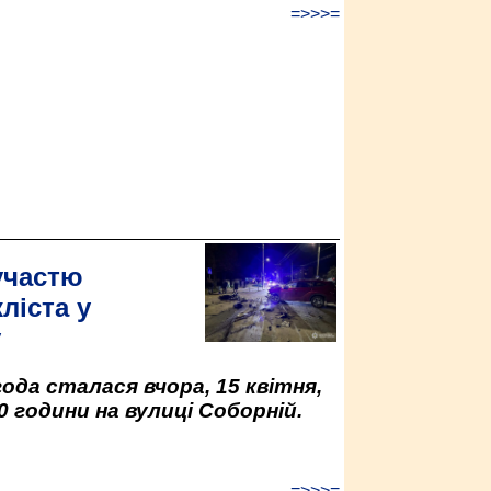
=>>>=
участю
ліста у
у
да сталася вчора, 15 квітня,
0 години на вулиці Соборній.
=>>>=