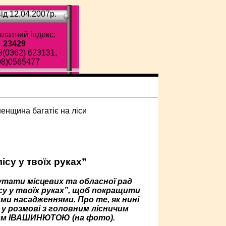
ід 12.04.2007p.
латний індекс:
23429
8(0362) 623131,
98)0565477
ісу у твоїх руках”
епутати місцевих та обласної рад
ісу у твоїх руках”, щоб покращити
ми насадженнями. Про те, як нині
 у розмові з головним лісничим
ієм ІВАШИНЮТОЮ (на фото).