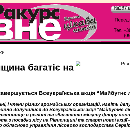
№287 в
Передп
Тел. +3
(0
ки
щина багатіє на
завершується Всеукраїнська акція “Майбутнє л
 учні, і члени різних громадських організацій, навіть д
тивно долучилися до Всеукраїнської акції “Майбутнє л
становище в регіоні та збагатити місцеву флору нови
а з посадки лісу на Рівненщині та старт нової акції -
о обласного управління лісового господарства Серг