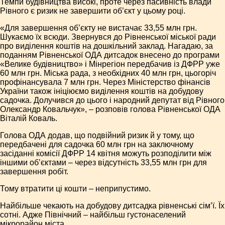
Темпи будівництва високі, проте через пасивність влади
Рівного є ризик не завершити об’єкт у цьому році.
«Для завершення об’єкту не вистачає 33,55 млн грн.
Шукаємо їх всюди. Звернувся до Рівненської міської ради
про виділення коштів на дошкільний заклад. Нагадаю, за
поданням Рівненської ОДА дитсадок внесено до програми
«Велике будівництво» і Мінрегіон передбачив із ДФРР уже
60 млн грн. Міська рада, з необхідних 40 млн грн, цьогоріч
профінансувала 7 млн грн. Через Міністерство фінансів
України також ініціюємо виділення коштів на добудову
садочка. Долучився до цього і народний депутат від Рівного
Олександр Ковальчук», – розповів голова Рівненської ОДА
Віталій Коваль.
Голова ОДА додав, що подвійний ризик й у тому, що
передбачені для садочка 60 млн грн на заключному
засіданні комісії ДФРР 14 квітня можуть розподілити між
іншими об’єктами – через відсутність 33,55 млн грн для
завершення робіт.
Тому втратити ці кошти – неприпустимо.
Найбільше чекають на добудову дитсадка рівненські сім’ї. Їх
сотні. Адже Північний – найбільш густонаселений
мікрорайон міста.