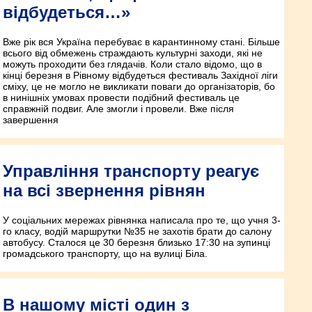
відбудеться…»
Вже рік вся Україна перебуває в карантинному стані. Більше
всього від обмежень страждають культурні заходи, які не
можуть проходити без глядачів. Коли стало відомо, що в
кінці березня в Рівному відбудеться фестиваль Західної ліги
сміху, це не могло не викликати поваги до організаторів, бо
в нинішніх умовах провести подібний фестиваль це
справжній подвиг. Але змогли і провели. Вже після
завершення
Управління транспорту реагує
на всі звернення рівнян
У соціальних мережах рівнянка написала про те, що учня 3-
го класу, водій маршрутки №35 не захотів брати до салону
автобусу. Сталося це 30 березня близько 17:30 на зупинці
громадського транспорту, що на вулиці Біла.
В нашому місті один з