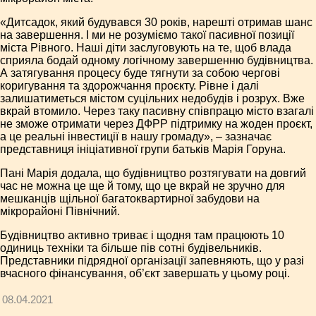
«Дитсадок, який будувався 30 років, нарешті отримав шанс
на завершення. І ми не розуміємо такої пасивної позиції
міста Рівного. Наші діти заслуговують на те, щоб влада
сприяла бодай одному логічному завершенню будівництва.
А затягування процесу буде тягнути за собою чергові
коригування та здорожчання проєкту. Рівне і далі
залишатиметься містом суцільних недобудів і розрух. Вже
вкрай втомило. Через таку пасивну співпрацю місто взагалі
не зможе отримати через ДФРР підтримку на жоден проєкт,
а це реальні інвестиції в нашу громаду», – зазначає
представниця ініціативної групи батьків Марія Горуна.
Пані Марія додала, що будівництво розтягувати на довгий
час не можна це ще й тому, що це вкрай не зручно для
мешканців щільної багатоквартирної забудови на
мікрорайоні Північний.
Будівництво активно триває і щодня там працюють 10
одиниць техніки та більше пів сотні будівельників.
Представники підрядної організації запевняють, що у разі
вчасного фінансування, об’єкт завершать у цьому році.
08.04.2021