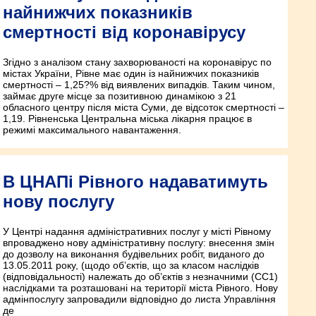
найнижчих показників
смертності від коронавірусу
Згідно з аналізом стану захворюваності на коронавірус по
містах України, Рівне має один із найнижчих показників
смертності – 1,25?% від виявлених випадків. Таким чином,
займає друге місце за позитивною динамікою з 21
обласного центру після міста Суми, де відсоток смертності –
1,19. Рівненська Центральна міська лікарня працює в
режимі максимального навантаження.
В ЦНАПі Рівного надаватимуть
нову послугу
У Центрі надання адміністративних послуг у місті Рівному
впроваджено нову адміністративну послугу: внесення змін
до дозволу на виконання будівельних робіт, виданого до
13.05.2011 року, (щодо об’єктів, що за класом наслідків
(відповідальності) належать до об’єктів з незначними (СС1)
наслідками та розташовані на території міста Рівного. Нову
адмінпослугу запровадили відповідно до листа Управління
де