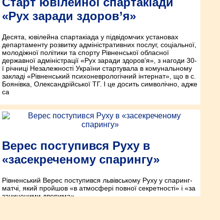
Старт ювілейної спартакіади
«Рух заради здоров’я»
Десята, ювілейна спартакіада у підвідомчих установах
департаменту розвитку адміністративних послуг, соціальної,
молодіжної політики та спорту Рівненської обласної
державної адміністрації «Рух заради здоров’я», з нагоди 30-
ї річниці Незалежності України стартувала в комунальному
закладі «Рівненський психоневрологічний інтернат», що в с.
Боянівка, Олександрійської ТГ. І це досить символічно, адже
са
Верес поступився Руху в
«засекреченому спарингу»
Рівненський Верес поступився львівському Руху у спаринг-
матчі, який пройшов «в атмосфері повної секретності» і «за
зачиненими дверима».
Рівне-Ракурс №1023 від 15.07.2021p.