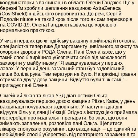
координаторки з вакцинації в області Олени Гандзюк. Ще у
березні їм зробили щеплення вакциною AstraZeneca
(CoviShield) індійського виробництва. До речі, Сергій
Подолін пішов на такий крок після того як сам перехворів
на COVID-19. Олена Гандзюк назвала це хорошою і
нормальною практикою.
У числі перших цю ж індійську вакцину прийняла й головна
спеціалістка тепер вже Департаменту цивільного захисту та
охорони здоров’я РОДА Олена. Пані Олена каже, що у
такий спосіб вирішила убезпечити себе від можливості
захворіти у майбутньому. “Я вакцинувалася у перших
лавах. У перший день загальний стан був задовільний,
лише боліла рука. Температури не було. Наприкінці травня
отримала другу дозу вакцини. Відчуття були ті ж самі,” -
пригадує пані Олена.
Сімейний лікар та лікар УЗД діагностики Ольга
вакцинувалася першою дозою вакцини Pfizer. Каже, у день
вакцинації почувалася задовільно. У наступні два дні
відчула біль у ділянці ін’єкції. Згідно з інструкцією приймала
нестероїдні протизапальні препарати, бо знає, що вони
знімають запалення, розповіла пані Ольга. Щепитися
лікарку спонукало розуміння, що вакцинація – це єдиний та
необхідний спосіб уберегтись від повторного зараження та