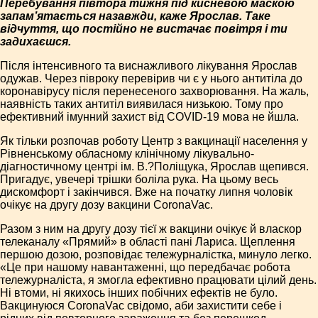
Перебування півтора тижня під кисневою маскою
запам’ятається назавжди, каже Ярослав. Таке
відчуття, що постійно не вистачає повітря і ти
задихаєшся.
Після інтенсивного та виснажливого лікування Ярослав
одужав. Через півроку перевірив чи є у нього антитіла до
коронавірусу після перенесеного захворювання. На жаль,
наявність таких антитіл виявилася низькою. Тому про
ефективний імунний захист від COVID-19 мова не йшла.
Як тільки розпочав роботу Центр з вакцинації населення у
Рівненському обласному клінічному лікувально-
діагностичному центрі ім. В.?Поліщука, Ярослав щепився.
Пригадує, увечері трішки боліла рука. На цьому весь
дискомфорт і закінчився. Вже на початку липня чоловік
очікує на другу дозу вакцини CoronaVac.
Разом з ним на другу дозу тієї ж вакцини очікує й власкор
телеканалу «Прямий» в області пані Лариса. Щеплення
першою дозою, розповідає тележурналістка, минуло легко.
«Це при нашому навантаженні, що передбачає робота
тележурналіста, я змогла ефективно працювати цілий день.
Ні втоми, ні якихось інших побічних ефектів не було.
Вакцинуюся CoronaVac свідомо, аби захистити себе і