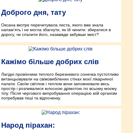
Доброго дня, тату
Оксана вкотре перечитувала листа, якого вже знала
напам’ять і не могла збагнути, як їй чинити: збиратися в
дорогу, чи спалити його, назавжди забувши зміст?
Кажімо більше добрих слів
Лагідні промінчики теплого березневого сонечка пустотливо
витанцьовували на свіжовибілених стінах моєї лікарняної
палати. Своїм світлом і теплом вони заповнювали весь
простір і розливалися млосною дрімотою по всьому моєму
тілу. Після чергового випробування операцією мій організм
потребував тиші та відпочинку.
Народ пірахан: