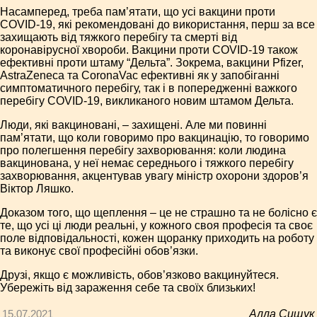
Насамперед, треба пам’ятати, що усі вакцини проти
COVID-19, які рекомендовані до використання, перш за все
захищають від тяжкого перебігу та смерті від
коронавірусної хвороби. Вакцини проти COVID-19 також
ефективні проти штаму “Дельта”. Зокрема, вакцини Pfizer,
AstraZeneca та CoronaVac ефективні як у запобіганні
симптоматичного перебігу, так і в попередженні важкого
перебігу COVID-19, викликаного новим штамом Дельта.
Люди, які вакциновані, – захищені. Але ми повинні
пам’ятати, що коли говоримо про вакцинацію, то говоримо
про полегшення перебігу захворювання: коли людина
вакцинована, у неї немає середнього і тяжкого перебігу
захворювання, акцентував увагу міністр охорони здоров’я
Віктор Ляшко.
Доказом того, що щеплення – це не страшно та не болісно є
те, що усі ці люди реальні, у кожного своя професія та своє
поле відповідальності, кожен щоранку приходить на роботу
та виконує свої професійні обов’язки.
Друзі, якщо є можливість, обов’язково вакцинуйтеся.
Убережіть від зараження себе та своїх близьких!
15.07.2021
Алла Сищук