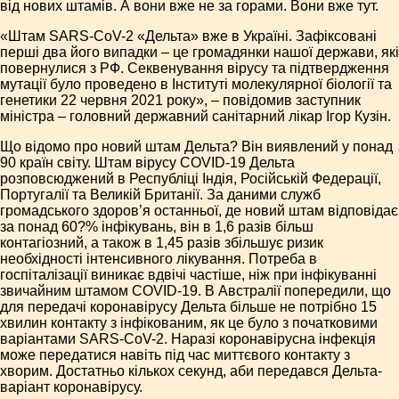
від нових штамів. А вони вже не за горами. Вони вже тут.
«Штам SARS-CoV-2 «Дельта» вже в Україні. Зафіксовані
перші два його випадки – це громадянки нашої держави, які
повернулися з РФ. Секвенування вірусу та підтвердження
мутації було проведено в Інституті молекулярної біології та
генетики 22 червня 2021 року», – повідомив заступник
міністра – головний державний санітарний лікар Ігор Кузін.
Що відомо про новий штам Дельта? Він виявлений у понад
90 країн світу. Штам вірусу COVID-19 Дельта
розповсюджений в Республіці Індія, Російській Федерації,
Португалії та Великій Британії. За даними служб
громадського здоров’я останньої, де новий штам відповідає
за понад 60?% інфікувань, він в 1,6 разів більш
контагіозний, а також в 1,45 разів збільшує ризик
необхідності інтенсивного лікування. Потреба в
госпіталізації виникає вдвічі частіше, ніж при інфікуванні
звичайним штамом COVID-19. В Австралії попередили, що
для передачі коронавірусу Дельта більше не потрібно 15
хвилин контакту з інфікованим, як це було з початковими
варіантами SARS-CoV-2. Наразі коронавірусна інфекція
може передатися навіть під час миттєвого контакту з
хворим. Достатньо кількох секунд, аби передався Дельта-
варіант коронавірусу.