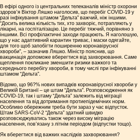
В ефірі одного із центральних телеканалів міністр охорони
здоров’я Віктор Ляшко наголосив, що перебіг COVID-19 у
разі інфікування штамом “Дельта” важчий, ніж іншими.
“Досить велика кількість тих, хто захворіє, потрапляють у
лікарні, на госпіталізацію. Це перебіг тяжчий, порівняно з
іншими. Всі профілактичні заходи працюють. Я наголошую,
що у нас адаптивний карантин триває, і маски одягайте,
для того щоб запобігти поширенню коронавірусної
хвороби”, – зазначив Ляшко. Міністр пояснив, що
вакцинація допоможе вберегтися від захворювання. Саме
щеплення покликане зменшити ризики важкого та
середнього перебігу хвороби, в тому числі при інфікуванні
штамом “Дельта”.
Відомо, що 96?% нових випадків коронавірусної хвороби у
Великій Британії – це штам “Дельта”. Розповсюдження як
COVID-19, так і штаму “Дельта” залежить від міграції
населення та від дотримання протиепідемічних норм.
Особливо обережним треба бути зараз у час відпусток.
Штам SARS-CoV-2 “Дельта” здатний швидко
розповсюджуватись також через високу міграцію
населення, пов’язану з літнім періодом (відпустки тощо).
Як вберегтися від важких наслідків захворювання?