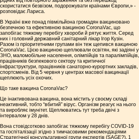
рідних від повторного зараження та без перешкод
скористатися безвізом, подорожувати країнами Європи,» -
розповідає Лариса.
В Україні вже понад півмільйона громадян вакциновано
безпечною та ефективною вакциною CoronaVac, що
запобігає тяжкому перебігу хвороби й рятує життя. Серед
них і головний державний санітарний лікар Ігор Кузін.
Разом із пріоритетними групами він теж щепився вакциною
CoronaVac. Цією вакциною щеплювали освітян, які задіяні у
ЗНО, маломобільне населення, олімпійців та паралімпійців,
працівників безпекового сектору та критичної
інфраструктури, працівників санаторно-курортних закладів,
спортсменів. Від 5 червня у центрах масової вакцинації
щеплюють усіх охочих.
Що таке вакцина CoronaVac?
Це інактивована вакцина, вона містить у своєму складі
неактивний, тобто “вбитий” вірус. Організм реагує на нього
та виробляє імунітет. Щеплюватись тут треба двічі з
інтервалом у 28 днів.
Вона стовідсотково запобігає тяжкому перебігу COVID-19
та госпіталізації згідно з тимчасовими рекомендаціями
Стратегічної консультативної групи експертів (SAGE?). 1