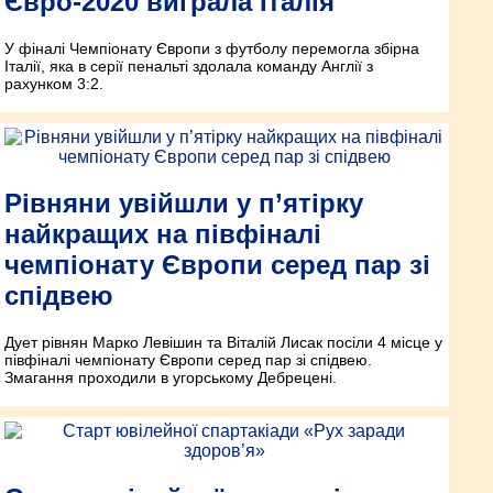
Євро-2020 виграла Італія
У фіналі Чемпіонату Європи з футболу перемогла збірна
Італії, яка в серії пенальті здолала команду Англії з
рахунком 3:2.
Рівняни увійшли у п’ятірку
найкращих на півфіналі
чемпіонату Європи серед пар зі
спідвею
Дует рівнян Марко Левішин та Віталій Лисак посіли 4 місце у
півфіналі чемпіонату Європи серед пар зі спідвею.
Змагання проходили в угорському Дебрецені.