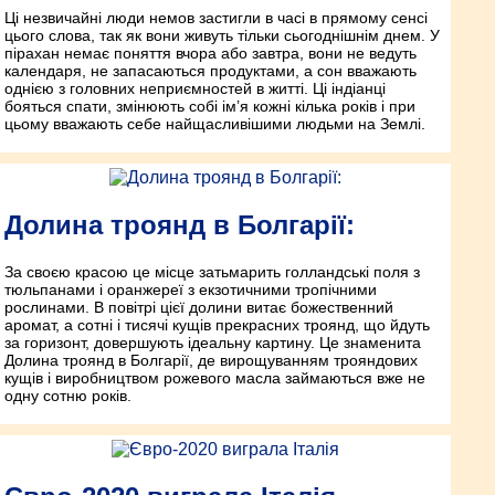
Ці незвичайні люди немов застигли в часі в прямому сенсі
цього слова, так як вони живуть тільки сьогоднішнім днем. У
пірахан немає поняття вчора або завтра, вони не ведуть
календаря, не запасаються продуктами, а сон вважають
однією з головних неприємностей в житті. Ці індіанці
бояться спати, змінюють собі ім’я кожні кілька років і при
цьому вважають себе найщасливішими людьми на Землі.
Долина троянд в Болгарії:
За своєю красою це місце затьмарить голландські поля з
тюльпанами і оранжереї з екзотичними тропічними
рослинами. В повітрі цієї долини витає божественний
аромат, а сотні і тисячі кущів прекрасних троянд, що йдуть
за горизонт, довершують ідеальну картину. Це знаменита
Долина троянд в Болгарії, де вирощуванням трояндових
кущів і виробництвом рожевого масла займаються вже не
одну сотню років.