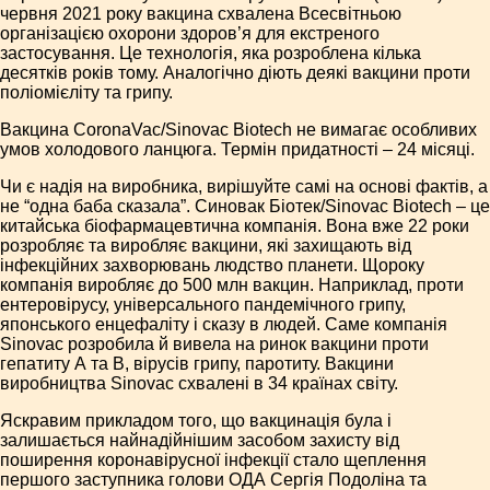
червня 2021 року вакцина схвалена Всесвітньою
організацією охорони здоров’я для екстреного
застосування. Це технологія, яка розроблена кілька
десятків років тому. Аналогічно діють деякі вакцини проти
поліомієліту та грипу.
Вакцина CoronaVac/Sinovac Biotech не вимагає особливих
умов холодового ланцюга. Термін придатності – 24 місяці.
Чи є надія на виробника, вирішуйте самі на основі фактів, а
не “одна баба сказала”. Синовак Біотек/Sinovac Biotech – це
китайська біофармацевтична компанія. Вона вже 22 роки
розробляє та виробляє вакцини, які захищають від
інфекційних захворювань людство планети. Щороку
компанія виробляє до 500 млн вакцин. Наприклад, проти
ентеровірусу, універсального пандемічного грипу,
японського енцефаліту і сказу в людей. Саме компанія
Sinovac розробила й вивела на ринок вакцини проти
гепатиту А та В, вірусів грипу, паротиту. Вакцини
виробництва Sinovac схвалені в 34 країнах світу.
Яскравим прикладом того, що вакцинація була і
залишається найнадійнішим засобом захисту від
поширення коронавірусної інфекції стало щеплення
першого заступника голови ОДА Сергія Подоліна та