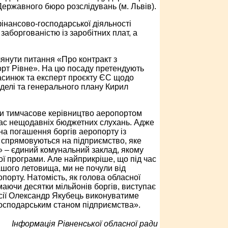
ержавного бюро розслідувань (м. Львів).
інансово-господарської діяльності
заборгованістю із заробітних плат, а
лянути питання «Про контракт з
рт Рівне». На цю посаду претендують
асинюк та експерт проєкту ЄС щодо
оделі та генерального плану Кирил
ти тимчасове керівництво аеропортом
час нещодавніх бюджетних слухань. Адже
 на погашення боргів аеропорту із
ти спрямовуються на підприємство, яке
» – єдиний комунальний заклад, якому
ної програми. Але найприкріше, що під час
ашого летовища, ми не почули від
порту. Натомість, як голова обласної
маючи десятки мільйонів боргів, виступає
есії Олександр Якубець виконуватиме
-господарським станом підприємства».
Інформація Рівненської обласної ради