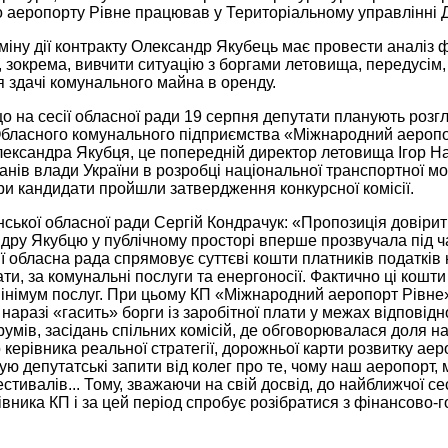
 аеропорту Рівне працював у Територіальному управлінні Д
іну дії контракту Олександр Якубець має провести аналіз ф
 зокрема, вивчити ситуацію з боргами летовища, передусім, 
 здачі комунального майна в оренду.
 на сесії обласної ради 19 серпня депутати планують розг
бласного комунального підприємства «Міжнародний аеропо
Олександра Якубця, це попередній директор летовища Ігор Н
анів влади України в розробці національної транспортної м
три кандидати пройшли затвердження конкурсної комісії.
нської обласної ради Сергій Кондрачук: «Пропозиція довіри
дру Якубцю у публічному просторі вперше прозвучала під 
ії обласна рада спрямовує суттєві кошти платників податків
ати, за комунальні послуги та енергоносії. Фактично ці кош
мінімум послуг. При цьому КП «Міжнародний аеропорт Рівне
наразі «гасить» борги із заробітної плати у межах відповід
румів, засідань спільних комісій, де обговорювалася доля н
керівника реальної стратегії, дорожньої карти розвитку аеро
ую депутатські запити від колег про те, чому наш аеропорт, 
тивалів... Тому, зважаючи на свій досвід, до найближчої с
івника КП і за цей період спробує розібратися з фінансово