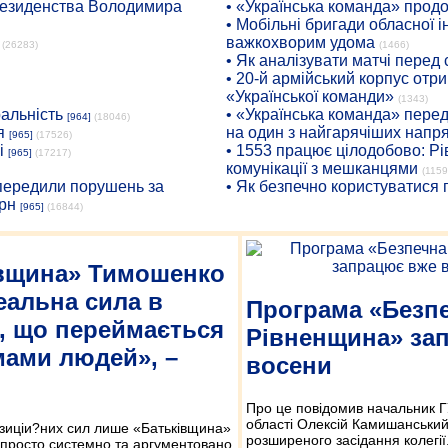
президенства Володимира
• «Українська команда» про
• Мобільні бригади обласної 
важкохворим удома
(26283)
(1466)
• Як аналізувати матчі перед
• 20-й армійський корпус от
«Української команди»
(1343)
ральність
• «Українська команда» пере
[964]
(18046)
я
на один з найгарячіших напр
[965]
(17526)
і
• 1553 працює цілодобово: Рі
[965]
(17217)
комунікації з мешканцями
(1159
опередили порушень за
• Як безпечно користуватися
рн
[965]
(16844)
вщина» Тимошенко
еальна сила в
Програма «Безп
і, що переймається
Рівненщина» за
ами людей», –
восени
Про це повідомив начальник Г
області Олексій Камишанський
озиціи?них сил лише «Батьківщина»
розширеного засідання колегії
просто системно та аргументовано