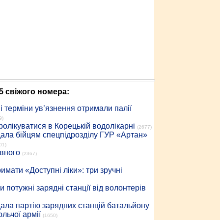
5 свіжого номера:
 терміни ув’язнення отримали палії
9)
ролікуватися в Корецькій водолікарні
(2677)
дала бійцям спецпідрозділу ГУР «Артан»
01)
івного
(2367)
имати «Доступні ліки»: три зручні
 потужні зарядні станції від волонтерів
дала партію зарядних станцій батальйону
льчої армії
(1650)