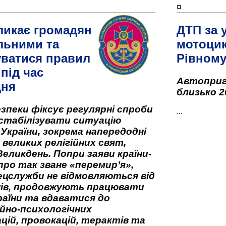
¤
ликає громадян
ДТП за 
льними та
мотоцик
ватися правил
Рівном
під час
Автоприго
дня
близько 2
зпеки фіксує регулярні спроби
...
стабілізувати ситуацію
 України, зокрема напередодні
 великих релігійних свят,
Великдень. Попри заяви країни-
про так зване «перемир’я»,
ецслужби не відмовляються від
нів, продовжують працювати
аїни та вдаватися до
йно-психологічних
цій, провокацій, терактів та