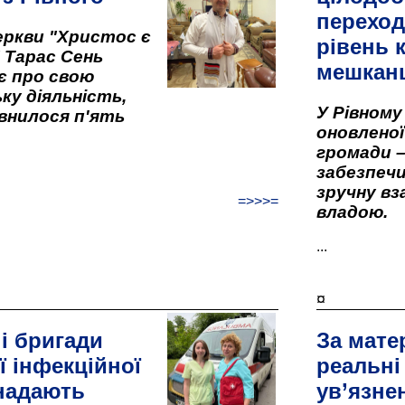
переход
ркви "Христос є
рівень к
" Тарас Сень
мешкан
є про свою
ку діяльність,
У Рівном
внилося п'ять
оновленої 
громади –
забезпеч
зручну вз
=>>>=
владою.
...
¤
і бригади
За мате
ї інфекційної
реальні
 надають
ув’язне