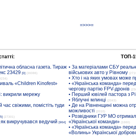
=>>>=
татті:
ТОП-1
ітична обласна газета. Тираж
• За матеріалами СБУ реальні
екс 23429
військових авто у Рівному
[0]
(36086)
(271
• Хто і на яких умовах може п
8234)
иваль «Children Kinofest»
• «Українська команда» пере
чергову партію FPV-дронів
(25
: викрили мережу
• Перший ювілей пастора з Р
• Яблучні млинці
(2043)
 час свіжими, помістіть туди
• Де на Рівненщині можна отр
можливості
(2010)
• Розвідники ГУР МО отримали
5]
(27301)
: як викручувався ведучий
«Української команди»
[964]
(1660)
• «Українська команда» пере
«Волинь» Української доброво