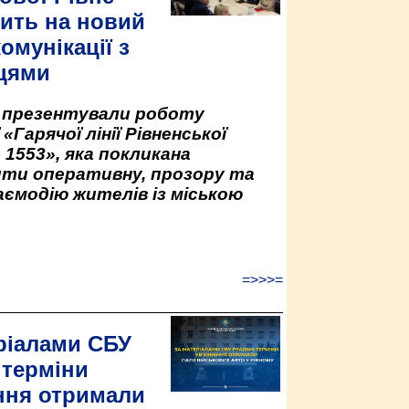
ить на новий
омунікації з
цями
у презентували роботу
«Гарячої лінії Рівненської
 1553», яка покликана
ити оперативну, прозору та
аємодію жителів із міською
=>>>=
ріалами СБУ
 терміни
ння отримали