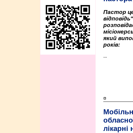
Пастор це
відповідь
розповіда
місіонерсь
який випо
років:
...
¤
Мобільн
обласно
лікарні