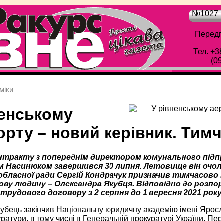
№1027 в
Передп
Тел. +3
(0
мiки
ненському
орту – новий керівник. Тим
контракту з попереднім директором комунального пі
ем Насинюком завершився 30 липня. Летовище він очолю
 обласної ради Сергій Кондрачук призначив тимчасово 
ву людину – Олександра Якубця. Відповідно до розпо
трудового договору з 2 серпня до 1 вересня 2021 року
убець закінчив Національну юридичну академію імені Ярос
ратури, в тому числі в Генеральній прокуратурі України. П