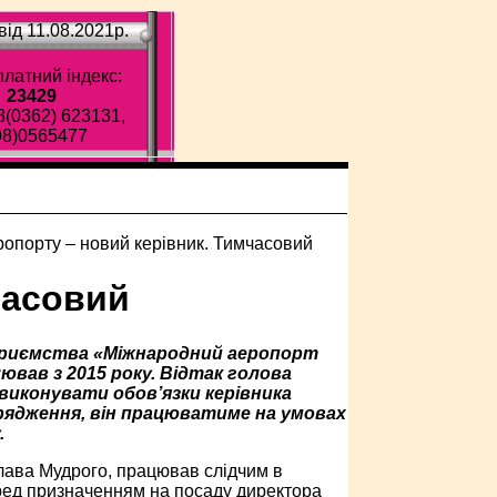
ід 11.08.2021p.
латний індекс:
23429
8(0362) 623131,
98)0565477
часовий
дприємства «Міжнародний аеропорт
вав з 2015 року. Відтак голова
виконувати обов’язки керівника
рядження, він працюватиме на умовах
.
лава Мудрого, працював слідчим в
еред призначенням на посаду директора