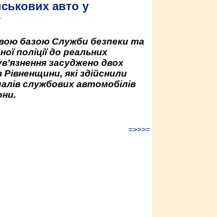
йськових авто у
у
овою базою Служби безпеки та
ної поліції до реальних
ув’язнення засуджено двох
 Рівненщини, які здійснили
палів службових автомобілів
ни.
=>>>=