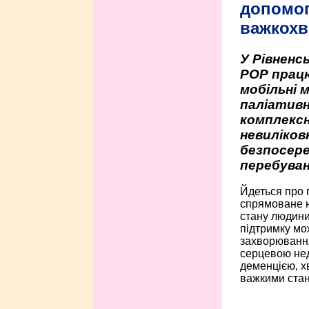
допомо
важкохв
У Рівненсь
РОР працю
мобільні 
паліативн
комплексн
невиліко
безпосере
перебуван
Йдеться про 
спрямоване н
стану людини 
підтримку мо
захворюванням
серцевою нед
деменцією, 
важкими стан