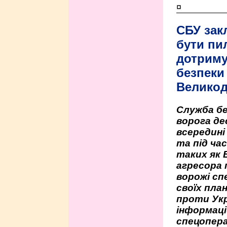
¤
СБУ зак
бути пи
дотриму
безпеки 
Велико
Служба бе
ворога де
всередині
та під час
таких як 
агресора 
ворожі сп
своїх пла
проти Укр
інформаці
спецопера