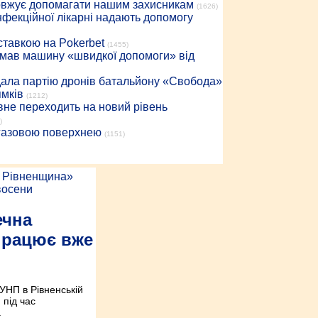
довжує допомагати нашим захисникам
(1626)
інфекційної лікарні надають допомогу
 ставкою на Pokerbet
(1455)
римав машину «швидкої допомоги» від
дала партію дронів батальйону «Свобода»
ямків
(1212)
вне переходить на новий рівень
)
 газовою поверхнею
(1151)
ечна
працює вже
УНП в Рівненській
 під час
.