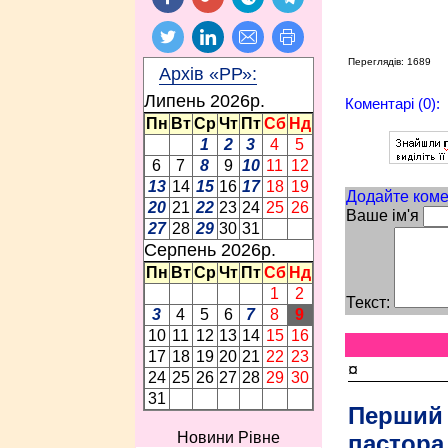
Переглядів: 1689
Архів «РР»:
Липень 2026p.
Коментарі (0):
Пн
Вт
Ср
Чт
Пт
Сб
Нд
1
2
3
4
5
6
7
8
9
10
11
12
13
14
15
16
17
18
19
Додайте коме
20
21
22
23
24
25
26
Ваше ім'я
27
28
29
30
31
Серпень 2026p.
Пн
Вт
Ср
Чт
Пт
Сб
Нд
1
2
Текст:
3
4
5
6
7
8
9
10
11
12
13
14
15
16
17
18
19
20
21
22
23
¤
24
25
26
27
28
29
30
31
Перший
Новини Рівне
пастора