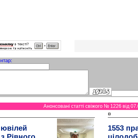
нтар:
Анонсовані статті свіжого № 1226 від 07.
¤
 ювілей
1553 пр
 з Рівного
цілодоб