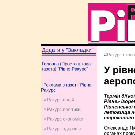
Додати у "Закладки"
#
Ракурс еконо
Головна (Просто цікава
У рів
газета) "Рівне-Ракурс"
аероп
Реклама в газеті "Рівне-
Ракурс"
Термін дії 
¤ Ракурс подій
Рівне» Ігор
Рівненської
¤ Ракурс політики
летовища но
строкового 
¤ Ракурс економiки
Олександр Як
¤ Ракурс здоров'я
органах проку