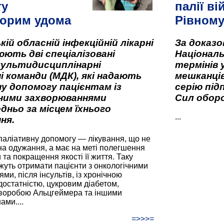
гу
палії ві
орим удома
Рівном
кій обласній інфекційній лікарні
За доказ
ють дві спеціалізовані
Національ
мультидисциплінарні
термінів 
і команди (МДК), які надають
мешканців
у допомогу пацієнтам із
серію під
вними захворюваннями
Сил оборо
дньо за місцем їхнього
...
ня.
паліативну допомогу — лікування, що не
а одужання, а має на меті полегшення
та покращення якості її життя. Таку
жуть отримати пацієнти з онкологічними
и, після інсультів, із хронічною
остатністю, цукровим діабетом,
хворобою Альцгеймера та іншими
ами....
=>>>=