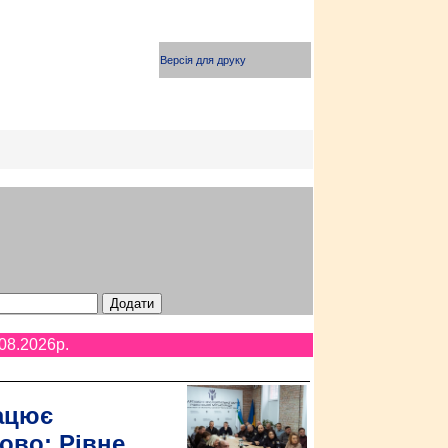
Версія для друку
08.2026p.
ацює
ово: Рівне