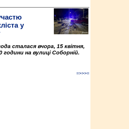
участю
ліста у
у
да сталася вчора, 15 квітня,
0 години на вулиці Соборній.
=>>>=