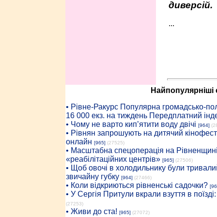
диверсій.
...
Найпопулярніші с
• Рiвне-Ракурс Популярна громадсько-пол
16 000 екз. на тиждень Передплатний інд
• Чому не варто кип’ятити воду двічі
[964]
(2
• Рівнян запрошують на дитячий кінофест
онлайн
[965]
(27525)
• Масштабна спецоперація на Рівненщині
«реабілітаційних центрів»
[965]
(27506)
• Щоб овочі в холодильнику були тривалий
звичайну губку
[964]
(27466)
• Коли відкриються рівненські садочки?
[96
• У Сергія Притули вкрали взуття в поїзді
(27253)
• Живи до ста!
[965]
(27072)