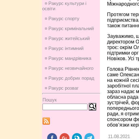
¤ Ракурс культури і
Міжнародного
освіти
Протягом терм
¤ Ракурс спорту
підприємства,
також питання
¤ Ракурс кримінальний
Зауважимо, що
¤ Ракурс житейський
директором О
троє: окрім 
¤ Ракурс інтимний
підтримки орг
¤ Ракурс мандрівника
Новіков. Усі 
¤ Ракурс незвичайного
Голова Рівне
саме Олексан
¤ Ракурс добрих порад
на кожній сес
заробітної пл
¤ Ракурс розваг
зараз надає 
обласна рада 
Пошук
зустрічей, фо
попереднього 
ради, я отрим
спонсором фес
обов’язки кер
11.08.2021