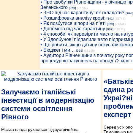
• Про здобутки Рівненщини - у річницю 
Зеленського
[965]
(26732)
• ЗНО під час карантину: як складати?
[964]
• Розшифровка аналізу крові:
[841]
(25744)
• Як позбутися шпори на п’яті
[850]
(21346)
• Допомога під час карантину
[967]
(18211)
• 4 способи, як перевірити масло на нату
• У Здолбунові підпалили авто підприємц
• Що робити, якщо дитину покусали комар
• Бюджет і ми…
[965]
(17148)
• Аудитори Рівненщини з початку року п
процедурою закупівель на понад 72 млн г
«Батькі
єдина р
Залучаємо італійські
Украі?н
інвестиції в модернізацію
проблем
системи освітлення
експерт
Рівного
Серед усіх оп
Міська влада рухається від зустрічей на
Тимошенко не 