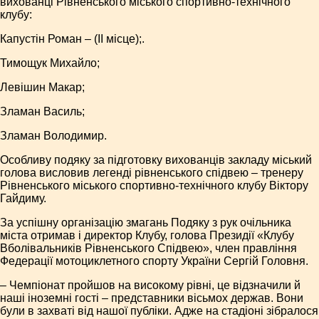
вихованці Рівненського міського спортивно-технічного
клубу:
Капустін Роман – (ІІ місце);.
Тимощук Михайло;
Левішин Макар;
Зламан Василь;
Зламан Володимир.
Особливу подяку за підготовку вихованців закладу міський
голова висловив легенді рівненського спідвею – тренеру
Рівненського міського спортивно-технічного клубу Віктору
Гайдиму.
За успішну організацію змагань Подяку з рук очільника
міста отримав і директор Клубу, голова Президії «Клубу
Вболівальників Рівненського Спідвею», член правління
Федерації мотоциклетного спорту України Сергій Головня.
– Чемпіонат пройшов на високому рівні, це відзначили й
наші іноземні гості – представники вісьмох держав. Вони
були в захваті від нашої публіки. Адже на стадіоні зібралося