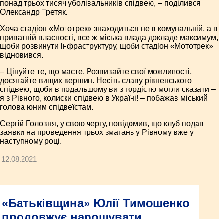
понад трьох тисяч уболівальників спідвею, – поділився
Олександр Третяк.
Хоча стадіон «Мототрек» знаходиться не в комунальній, а в
приватній власності, все ж міська влада докладе максимум,
щоби розвинути інфраструктуру, щоби стадіон «Мототрек»
відновився.
– Цінуйте те, що маєте. Розвивайте свої можливості,
досягайте вищих вершин. Несіть славу рівненського
спідвею, щоби в подальшому ви з гордістю могли сказати –
я з Рівного, колиски спідвею в Україні! – побажав міський
голова юним спідвеїстам.
Сергій Головня, у свою чергу, повідомив, що клуб подав
заявки на проведення трьох змагань у Рівному вже у
наступному році.
12.08.2021
«Батьківщина» Юлії Тимошенко
продовжує нарощувати