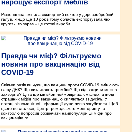
нарощує експорт меблів
Рівненщина змінила експортний вектор у деревообробній
галузі. Якщо ще 10 років тому область експортувала ліс-
кругляк, то зараз – це готові вироби.
Правда чи міф? Фільтруємо
новини про вакцинацію від
COVID-19
Скільки разів ви чули, що вакцини проти COVID-19 змінюють
вашу ДНК? Що викликають тромбоз? Що від вакцини можна
захворіти? Ці та ще мільйон неймовірних, смішних, а іноді
страшних міфів про вакцинацію сиплються звідусіль. У
потоці різноманітної інформації дуже легко загубитися. Щоб
цього не сталося, Центр громадського моніторингу та
контролю попросив розвінчати найпопулярніші міфи про
вакцинацію го