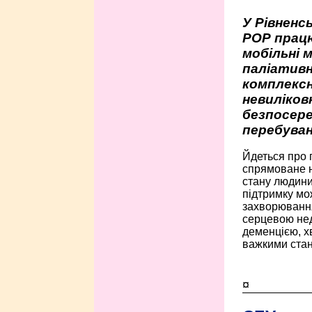
У Рівненсь
РОР працю
мобільні 
паліативн
комплексн
невиліко
безпосере
перебуван
Йдеться про 
спрямоване н
стану людини 
підтримку мо
захворюванням
серцевою нед
деменцією, 
важкими стан
¤