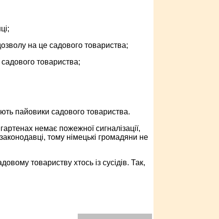
ці;
дозволу на це садового товариства;
м садового товариства;
ають пайовики садового товариства.
гартенах немає пожежної сигналізації,
аконодавці, тому німецькі громадяни не
овому товариству хтось із сусідів. Так,