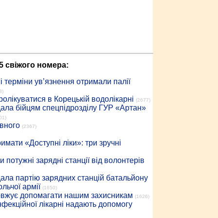
5 свіжого номера:
 терміни ув’язнення отримали палії
8)
ролікуватися в Корецькій водолікарні
(2677)
дала бійцям спецпідрозділу ГУР «Артан»
01)
івного
(2367)
имати «Доступні ліки»: три зручні
 потужні зарядні станції від волонтерів
дала партію зарядних станцій батальйону
льчої армії
(1650)
довжує допомагати нашим захисникам
(1626)
інфекційної лікарні надають допомогу