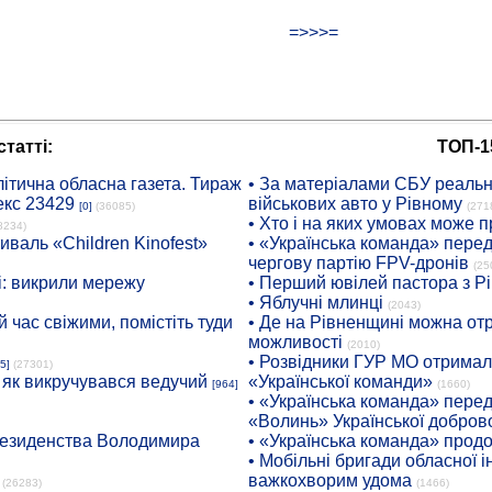
=>>>=
татті:
ТОП-1
ітична обласна газета. Тираж
• За матеріалами СБУ реальні
екс 23429
військових авто у Рівному
[0]
(36085)
(271
• Хто і на яких умовах може п
8234)
иваль «Children Kinofest»
• «Українська команда» пере
чергову партію FPV-дронів
(25
: викрили мережу
• Перший ювілей пастора з Р
• Яблучні млинці
(2043)
 час свіжими, помістіть туди
• Де на Рівненщині можна отр
можливості
(2010)
• Розвідники ГУР МО отримали
5]
(27301)
: як викручувався ведучий
«Української команди»
[964]
(1660)
• «Українська команда» пере
«Волинь» Української доброво
президенства Володимира
• «Українська команда» про
• Мобільні бригади обласної 
важкохворим удома
(26283)
(1466)