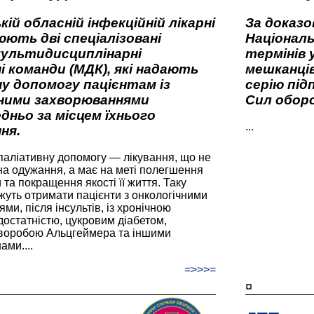
кій обласній інфекційній лікарні
За доказ
ють дві спеціалізовані
Національ
мультидисциплінарні
термінів 
і команди (МДК), які надають
мешканців
у допомогу пацієнтам із
серію під
вними захворюваннями
Сил оборо
дньо за місцем їхнього
...
ня.
паліативну допомогу — лікування, що не
а одужання, а має на меті полегшення
та покращення якості її життя. Таку
жуть отримати пацієнти з онкологічними
и, після інсультів, із хронічною
остатністю, цукровим діабетом,
хворобою Альцгеймера та іншими
ами....
=>>>=
¤