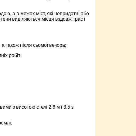
ою, а в межах міст, які непридатні або
ртени виділяються місця вздовж трас і
 а також після сьомої вечора;
ніх робіт;
ми з висотою стелі 2,6 м і 3,5 з
землі;