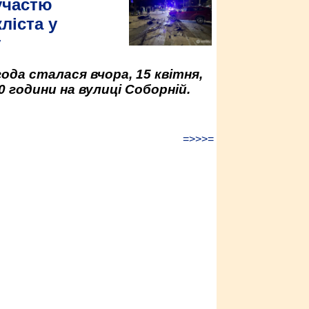
участю
ліста у
у
да сталася вчора, 15 квітня,
0 години на вулиці Соборній.
=>>>=