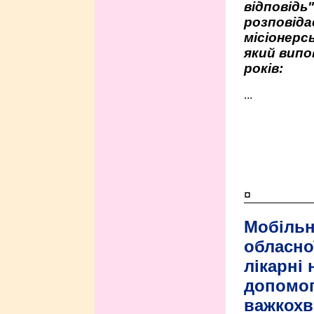
відповідь
розповіда
місіонерсь
який випо
років:
...
¤
Мобільн
обласно
лікарні
допомо
важкохв