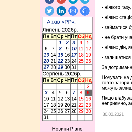
• ніякого газу
• ніяких стац
Архів «РР»:
• займатися б
Липень 2026p.
Пн
Вт
Ср
Чт
Пт
Сб
Нд
• не брати уч
1
2
3
4
5
• ніяких дій,
6
7
8
9
10
11
12
13
14
15
16
17
18
19
• залишатися н
20
21
22
23
24
25
26
За дотриманн
27
28
29
30
31
Серпень 2026p.
Ночувати на д
Пн
Вт
Ср
Чт
Пт
Сб
Нд
тобто загоря
1
2
можуть залиша
3
4
5
6
7
8
9
Якщо відбуває
10
11
12
13
14
15
16
неприємно, ал
17
18
19
20
21
22
23
24
25
26
27
28
29
30
30.09.2021
31
Новини Рівне