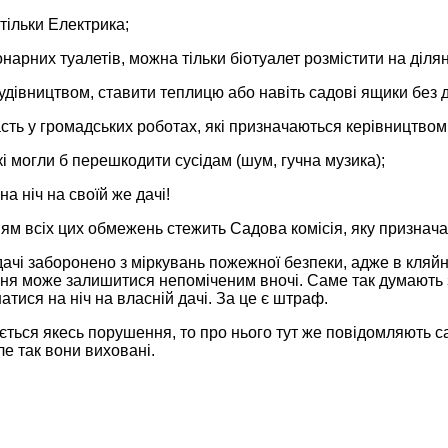
, тільки Електрика;
іонарних туалетів, можна тільки біотуалет розмістити на ділян
удівництвом, ставити теплицю або навіть садові ящики без 
асть у громадських роботах, які призначаються керівництво
 які могли б перешкодити сусідам (шум, гучна музика);
а ніч на своїй же дачі!
ям всіх цих обмежень стежить Садова комісія, яку признач
ачі заборонено з міркувань пожежної безпеки, адже в кляйн
ння може залишитися непоміченим вночі. Саме так думають з
тися на ніч на власній дачі. За це є штраф.
ться якесь порушення, то про нього тут же повідомляють сад
е так вони виховані.