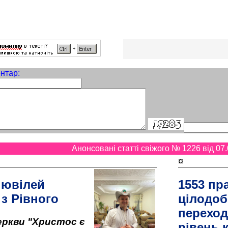
нтар:
Анонсовані статті свіжого № 1226 від 07.
¤
 ювілей
1553 пр
 з Рівного
цілодоб
переход
ркви "Христос є
рівень к