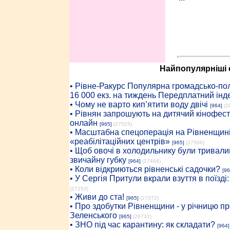
Найпопулярніші с
• Рiвне-Ракурс Популярна громадсько-пол
16 000 екз. на тиждень Передплатний інд
• Чому не варто кип’ятити воду двічі
[964]
(2
• Рівнян запрошують на дитячий кінофест
онлайн
[965]
(27525)
• Масштабна спецоперація на Рівненщині
«реабілітаційних центрів»
[965]
(27506)
• Щоб овочі в холодильнику були тривалий
звичайну губку
[964]
(27466)
• Коли відкриються рівненські садочки?
[96
• У Сергія Притули вкрали взуття в поїзді
(27253)
• Живи до ста!
[965]
(27072)
• Про здобутки Рівненщини - у річницю 
Зеленського
[965]
(26732)
• ЗНО під час карантину: як складати?
[964]