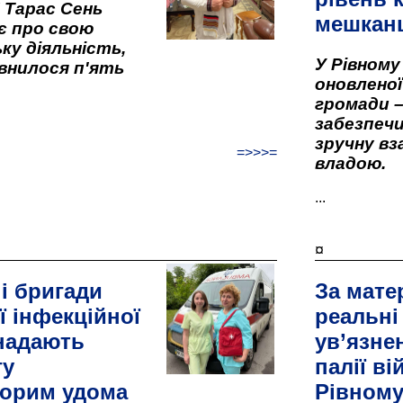
" Тарас Сень
мешкан
є про свою
ку діяльність,
У Рівном
внилося п'ять
оновленої 
громади –
забезпеч
зручну вз
=>>>=
владою.
...
¤
і бригади
За мате
ї інфекційної
реальні
 надають
ув’язне
гу
палії ві
орим удома
Рівном