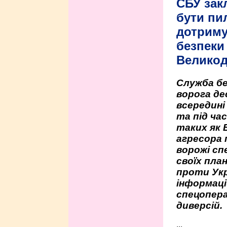
СБУ зак
бути пи
дотриму
безпеки 
Велико
Служба бе
ворога де
всередині
та під час
таких як 
агресора 
ворожі сп
своїх пла
проти Укр
інформаці
спецопера
диверсій.
...