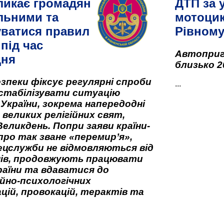
ликає громадян
ДТП за 
льними та
мотоцик
ватися правил
Рівном
під час
Автоприго
дня
близько 2
зпеки фіксує регулярні спроби
...
стабілізувати ситуацію
 України, зокрема напередодні
 великих релігійних свят,
Великдень. Попри заяви країни-
про так зване «перемир’я»,
ецслужби не відмовляються від
нів, продовжують працювати
аїни та вдаватися до
йно-психологічних
цій, провокацій, терактів та