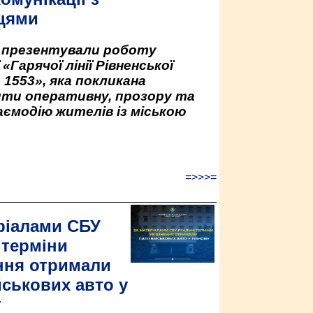
цями
у презентували роботу
«Гарячої лінії Рівненської
 1553», яка покликана
ити оперативну, прозору та
аємодію жителів із міською
=>>>=
ріалами СБУ
 терміни
ння отримали
йськових авто у
у