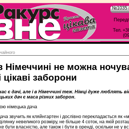
№1035 в
Передп
Тел. +3
(0
чайного
 Німеччині не можна ночува
і цікаві заборони
нас є дачі, але і в Німеччині теж. Німці дуже люблять в
цьких дач є маса різних заборон.
ою німецька дача
ача звучить як кляйнгартен і дослівно перекладається як 
ілянку невеликого розміру, не більше 4 соток, на якій розт
е бути власністю, але також і бути в оренді, оскільки не у в