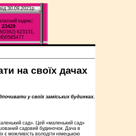
ід 30.09.2021p.
латний індекс:
23429
8(0362) 623131,
98)0565477
ти на своїх дачах
ідпочивати у своїх заміських будинках.
«маленький сад». Цей «маленький сад»
ашований садовий будиночок. Дача в
сіх є можливість володіти німецькою