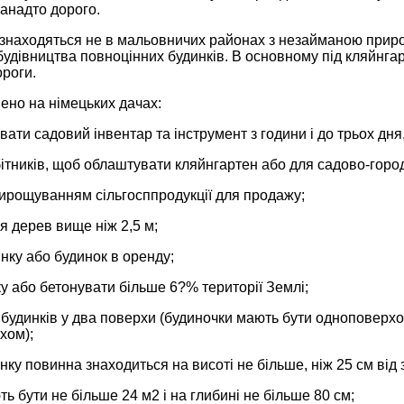
анадто дорого.
 знаходяться не в мальовничих районах з незайманою природ
будівництва повноцінних будинків. В основному під кляйнга
ороги.
ено на німецьких дачах:
вати садовий інвентар та інструмент з години і до трьох дня,
ітників, щоб облаштувати кляйнгартен або для садово-город
вирощуванням сільгосппродукції для продажу;
 дерев вище ніж 2,5 м;
янку або будинок в оренду;
ку або бетонувати більше 6?% території Землі;
 будинків у два поверхи (будиночки мають бути одноповерхови
хом);
инку повинна знаходиться на висоті не більше, ніж 25 см від 
ть бути не більше 24 м2 і на глибині не більше 80 см;