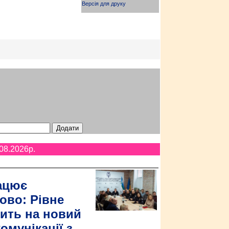
Версія для друку
08.2026p.
ацює
ово: Рівне
ить на новий
омунікації з