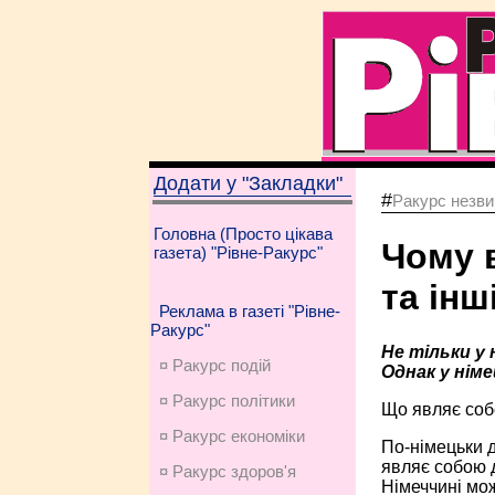
Додати у "Закладки"
#
Ракурс незви
Головна (Просто цікава
Чому в
газета) "Рівне-Ракурс"
та інш
Реклама в газеті "Рівне-
Ракурс"
Не тільки у 
¤ Ракурс подій
Однак у німе
¤ Ракурс політики
Що являє соб
¤ Ракурс економiки
По-німецьки д
являє собою д
¤ Ракурс здоров'я
Німеччині мож