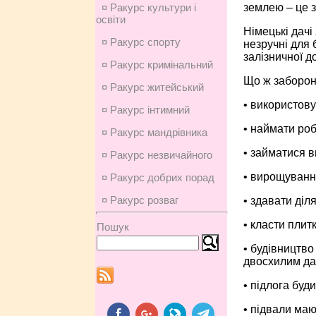
землею – це з
¤ Ракурс культури і
освіти
Німецькі дачі
¤ Ракурс спорту
незручні для 
залізничної д
¤ Ракурс кримінальний
Що ж заборон
¤ Ракурс житейський
• використову
¤ Ракурс інтимний
• наймати роб
¤ Ракурс мандрівника
• займатися 
¤ Ракурс незвичайного
• вирощування
¤ Ракурс добрих порад
¤ Ракурс розваг
• здавати діл
• класти плит
Пошук
• будівництво
двосхилим да
• підлога буд
• підвали маю