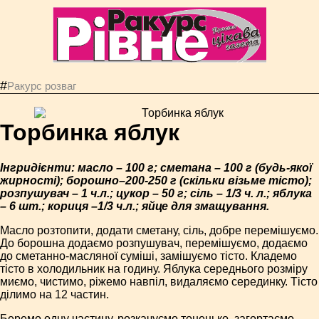
#
Ракурс розваг
Торбинка яблук
Інгридієнти: масло – 100 г; сметана – 100 г (будь-якої
жирності); борошно–200-250 г (скільки візьме тісто);
розпушувач – 1 ч.л.; цукор – 50 г; сіль – 1/3 ч. л.; яблука
– 6 шт.; кориця –1/3 ч.л.; яйце для змащування.
Масло розтопити, додати сметану, сіль, добре перемішуємо.
До борошна додаємо розпушувач, перемішуємо, додаємо
до сметанно-масляної суміші, замішуємо тісто. Кладемо
тісто в холодильник на годину. Яблука середнього розміру
миємо, чистимо, ріжемо навпіл, видаляємо серединку. Тісто
ділимо на 12 частин.
Беремо одну частину, розкачуємо тоненько, загортаємо