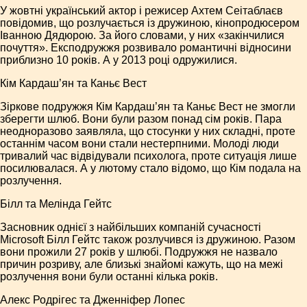
У жовтні український актор і режисер Ахтем Сеітаблаєв
повідомив, що розлучається із дружиною, кінопродюсером
Іванною Дядюрою. За його словами, у них «закінчилися
почуття». Експодружжя розвивало романтичні відносини
приблизно 10 років. А у 2013 році одружилися.
Кім Кардаш’ян та Каньє Вест
Зіркове подружжя Кім Кардаш’ян та Каньє Вест не змогли
зберегти шлюб. Вони були разом понад сім років. Пара
неодноразово заявляла, що стосунки у них складні, проте
останнім часом вони стали нестерпними. Молоді люди
тривалий час відвідували психолога, проте ситуація лише
посилювалася. А у лютому стало відомо, що Кім подала на
розлучення.
Білл та Мелінда Гейтс
Засновник однієї з найбільших компаній сучасності
Microsoft Білл Гейтс також розлучився із дружиною. Разом
вони прожили 27 років у шлюбі. Подружжя не назвало
причин розриву, але близькі знайомі кажуть, що на межі
розлучення вони були останні кілька років.
Алекс Родрігес та Дженніфер Лопес