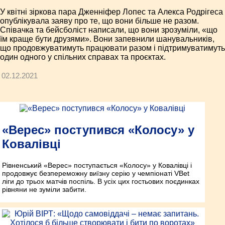
У квітні зіркова пара Дженніфер Лопес та Алекса Родрігеса
опублікувала заяву про те, що вони більше не разом.
Співачка та бейсболіст написали, що вони зрозуміли, «що
їм краще бути друзями». Вони запевнили шанувальників,
що продовжуватимуть працювати разом і підтримуватимуть
один одного у спільних справах та проєктах.
02.12.2021
«Верес» поступився «Колосу» у
Ковалівці
Рівненський «Верес» поступається «Колосу» у Ковалівці і
продовжує безпереможну виїзну серію у чемпіонаті VBet
ліги до трьох матчів поспіль. В усіх цих гостьових поєдинках
рівняни не зуміли забити.