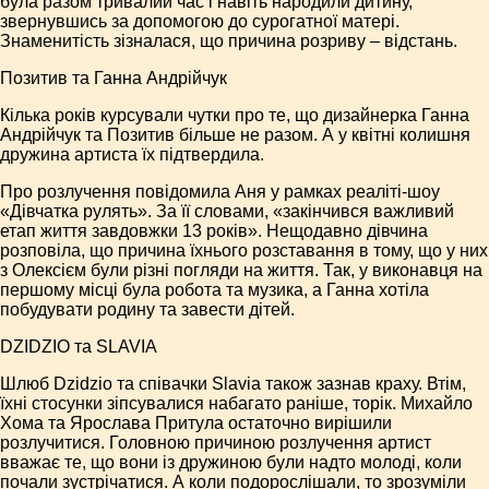
була разом тривалий час і навіть народили дитину,
звернувшись за допомогою до сурогатної матері.
Знаменитість зізналася, що причина розриву – відстань.
Позитив та Ганна Андрійчук
Кілька років курсували чутки про те, що дизайнерка Ганна
Андрійчук та Позитив більше не разом. А у квітні колишня
дружина артиста їх підтвердила.
Про розлучення повідомила Аня у рамках реаліті-шоу
«Дівчатка рулять». За її словами, «закінчився важливий
етап життя завдовжки 13 років». Нещодавно дівчина
розповіла, що причина їхнього розставання в тому, що у них
з Олексієм були різні погляди на життя. Так, у виконавця на
першому місці була робота та музика, а Ганна хотіла
побудувати родину та завести дітей.
DZIDZIO та SLAVIA
Шлюб Dzidzio та співачки Slavia також зазнав краху. Втім,
їхні стосунки зіпсувалися набагато раніше, торік. Михайло
Хома та Ярослава Притула остаточно вирішили
розлучитися. Головною причиною розлучення артист
вважає те, що вони із дружиною були надто молоді, коли
почали зустрічатися. А коли подорослішали, то зрозуміли