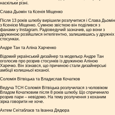
наскільки різні.
Слава Дьомін та Ксенія Міщенко
Після 13 років шлюбу вирішили розлучитися і Слава Дьомін
з Ксенією Міщенко. Сумною звісткою він поділився з
фанами у Instagram. Радіоведучий зазначив, що вони з
дружиною розійшлися інтелігентно, залишившись у дружніх
стосунках.
Андре Тан та Аліна Харченко
Відомий український дизайнер та модельєр Андре Тан
оголосив про розрив стосунків із дружиною Аліною
Харечко. Він зізнався, що причиною стали дизайнерські
амбіції колишньої коханої.
Соломія Вітвіцька та Владислав Кочатков
Ведуча ТСН Соломія Вітвіцька розлучилася з чоловіком
Владом Кочатковим після 8 років шлюбу. Що спричинило
розрив пари – невідомо. На тему розлучення з коханим
зірка говорити не хоче.
Ахтем Сеітаблаєв та Іванна Дядюра