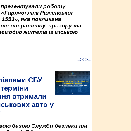
у презентували роботу
«Гарячої лінії Рівненської
 1553», яка покликана
ити оперативну, прозору та
аємодію жителів із міською
=>>>=
ріалами СБУ
 терміни
ння отримали
йськових авто у
у
овою базою Служби безпеки та