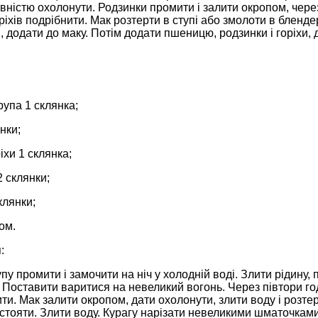
овністю охолонути. Родзинки промити і залити окропом, через
іхів подрібнити. Мак розтерти в ступі або змолоти в блендер
, додати до маку. Потім додати пшеницю, родзинки і горіхи,
упа 1 склянка;
нки;
іхи 1 склянка;
2 склянки;
клянки;
ом.
:
у промити і замочити на ніч у холодній воді. Злити рідину, 
 Поставити варитися на невеликий вогонь. Через півтори годи
ити. Мак залити окропом, дати охолонути, злити воду і розтер
стояти. Злити воду. Курагу нарізати невеликими шматочками