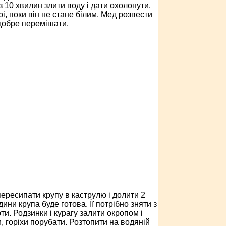
 10 хвилин злити воду і дати охолонути.
і, поки він не стане білим. Мед розвести
 добре перемішати.
пересипати крупу в каструлю і долити 2
ни крупа буде готова. Її потрібно зняти з
ти. Родзинки і курагу залити окропом і
, горіхи порубати. Розтопити на водяній