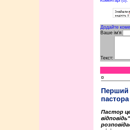
Коментарі (0):
Додайте коме
Ваше ім'я
Текст:
¤
Перший
пастора
Пастор це
відповідь
розповіда