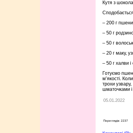
Кутя з шокол
Сподобається
– 200 г пшени
– 50 г родзино
– 50 г волоськ
– 20 г маку, у
– 50 г халви і
Готуємо пшен
м’якості. Кол
трохи узвару,
шматочками і 
05.01.2022
Переглядів: 2237