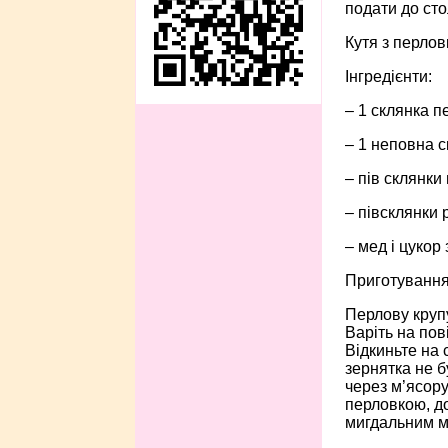
подати до сто
Кутя з перлов
Інгредієнти:
– 1 склянка п
– 1 неповна с
– пів склянки
– півсклянки 
– мед і цукор
Приготування
Перлову крупу
Варіть на пов
Відкиньте на 
зернятка не б
через м’ясору
перловкою, до
мигдальним м