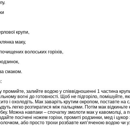
лу.
ки
ерлової крупи,
клянка маку,
 почищених волоських горіхів,
родзинок,
 за смаком.
:
 промийте, залийте водою у співвідношенні 1 частина крупи 
ільному вогні до готовності. Щоб не підгоріло, помішуйте, я
сито і охолодіть. Мак заваріть крутим окропом, поставте на с
удуть легко розтиратися між пальцями. Потім мак відкиньте на
бку. Можна навпаки – спочатку змолоти мак у кавомолці, а 
дайте посічені ножем горіхи, промиті родзинки, мед і цуко
олочком, або просто трохи розбавте кип’яченою водою чи у