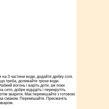
на 3 частини води, додайте дрібку солі.
кщо треба, доливайте трохи води.
лабкий вогонь і варіть доти, аж поки
 сито, добре відцідіть і перекрутіть
потім зварити. Мак перемішайте з готовою
р за смаком. Перемішайте. Присмачіть
зваром.