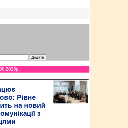
08.2026p.
ацює
ово: Рівне
ить на новий
омунікації з
цями