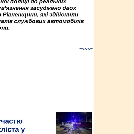
ної поліції до реальних
ув’язнення засуджено двох
 Рівненщини, які здійснили
палів службових автомобілів
ни.
=>>>=
участю
ліста у