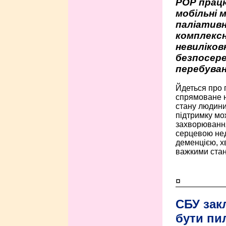
РОР працю
мобільні 
паліативн
комплексн
невиліко
безпосере
перебуван
Йдеться про 
спрямоване н
стану людини 
підтримку мо
захворюванням
серцевою нед
деменцією, 
важкими стан
¤
СБУ зак
бути пи