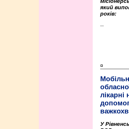
місіонерсь
який випо
років:
...
¤
Мобільн
обласно
лікарні
допомо
важкохв
У Рівненсь