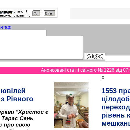
нтар:
Анонсовані статті свіжого № 1226 від 07.
¤
 ювілей
1553 пр
 з Рівного
цілодоб
переход
ркви "Христос є
рівень к
" Тарас Сень
мешкан
є про свою