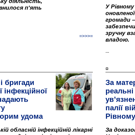
ку діяльність,
У Рівном
внилося п'ять
оновленої 
громади –
забезпеч
зручну вз
=>>>=
владою.
...
¤
і бригади
За мате
ї інфекційної
реальні
 надають
ув’язне
гу
палії ві
орим удома
Рівном
кій обласній інфекційній лікарні
За доказ