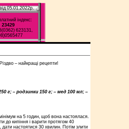
ід 05.01.2022p.
латний індекс:
23429
8(0362) 623131,
98)0565477
0 г; – родзинки 150 г; – мед 100 мл; –
мінімум на 5 годин, щоб вона настоялася.
ти до кипіння і варити протягом 40
 дати настоятися 30 хвилин. Потім злити