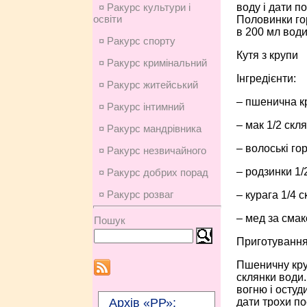
воду і дати п
¤ Ракурс культури і
освіти
Половинки гор
в 200 мл води
¤ Ракурс спорту
Кутя з крупи
¤ Ракурс кримінальний
Інгредієнти:
¤ Ракурс житейський
– пшенична кр
¤ Ракурс інтимний
– мак 1/2 скля
¤ Ракурс мандрівника
– волоські гор
¤ Ракурс незвичайного
– родзинки 1/
¤ Ракурс добрих порад
¤ Ракурс розваг
– курага 1/4 с
– мед за смак
Пошук
Приготування
Пшеничну круп
склянки води.
вогню і остуд
дати трохи по
Архів «РР»: