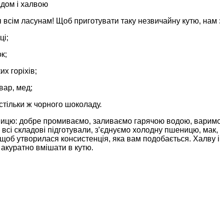
адом і халвою
 всім ласунам! Щоб приготувати таку незвичайну кутю, нам 
ці;
к;
их горіхів;
звар, мед;
 стільки ж чорного шоколаду.
ицю: добре промиваємо, заливаємо гарячою водою, варимо в
и всі складові підготували, з’єднуємо холодну пшеницю, мак,
 щоб утворилася консистенція, яка вам подобається. Халву 
акуратно вмішати в кутю.