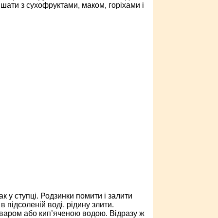
ішати з сухофруктами, маком, горіхами і
к у ступці. Родзинки помити і залити
в підсоленій воді, рідину злити.
зваром або кип’яченою водою. Відразу ж