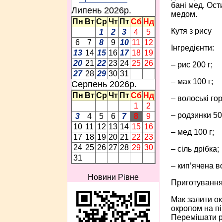
бані мед. Ост
Липень 2026p.
медом.
Пн
Вт
Ср
Чт
Пт
Сб
Нд
Кутя з рису
1
2
3
4
5
6
7
8
9
10
11
12
Інгредієнти:
13
14
15
16
17
18
19
20
21
22
23
24
25
26
– рис 200 г;
27
28
29
30
31
– мак 100 г;
Серпень 2026p.
Пн
Вт
Ср
Чт
Пт
Сб
Нд
– волоські гор
1
2
– родзинки 50 
3
4
5
6
7
8
9
10
11
12
13
14
15
16
– мед 100 г;
17
18
19
20
21
22
23
24
25
26
27
28
29
30
– сіль дрібка;
31
– кип’ячена в
Новини Рівне
Приготування
Мак залити ок
окропом на пі
Перемішати ри