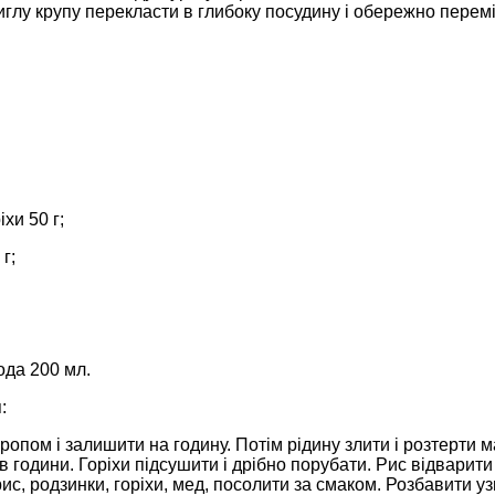
иглу крупу перекласти в глибоку посудину і обережно перем
іхи 50 г;
г;
ода 200 мл.
:
ропом і залишити на годину. Потім рідину злити і розтерти ма
в години. Горіхи підсушити і дрібно порубати. Рис відварити 
с, родзинки, горіхи, мед, посолити за смаком. Розбавити у