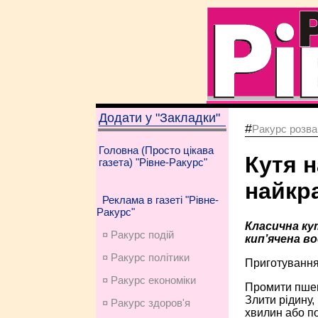
Додати у "Закладки"
#
Ракурс розва
Головна (Просто цікава
Кутя н
газета) "Рівне-Ракурс"
нaйкр
Реклама в газеті "Рівне-
Ракурс"
Класична кут
¤ Ракурс подій
кип’ячена во
¤ Ракурс політики
Приготування
¤ Ракурс економiки
Промити пшени
Злити рідину,
¤ Ракурс здоров'я
хвилин або по