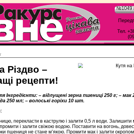
№1049 в
Передп
Тел. +3
(0
г
а Різдво –
ащі рецепти!
я Інгредієнти: – відлущені зерна пшениці 250 г; – мак 25
да 250 мл; – волоські горіхи 10 шт.
:
цю, перекласти в каструлю і залити 0,5 л води. Залишити 
 промити і залити свіжою водою. Поставити на вогонь, довес
ки пшениця не стане м’якою. Промити мак і залити окропом,