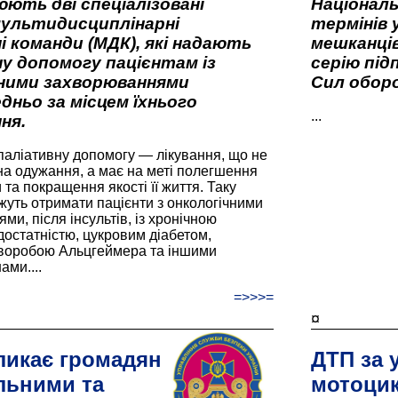
ють дві спеціалізовані
Національ
мультидисциплінарні
термінів 
і команди (МДК), які надають
мешканців
у допомогу пацієнтам із
серію під
вними захворюваннями
Сил оборо
дньо за місцем їхнього
...
ня.
паліативну допомогу — лікування, що не
а одужання, а має на меті полегшення
та покращення якості її життя. Таку
жуть отримати пацієнти з онкологічними
и, після інсультів, із хронічною
остатністю, цукровим діабетом,
хворобою Альцгеймера та іншими
ами....
=>>>=
¤
ликає громадян
ДТП за 
льними та
мотоцик