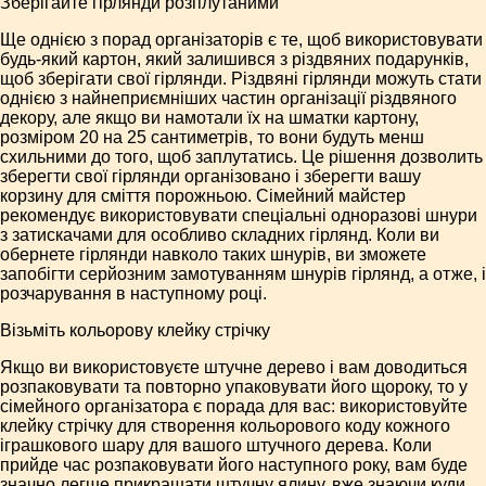
Зберігайте гірлянди розплутаними
Ще однією з порад організаторів є те, щоб використовувати
будь-який картон, який залишився з різдвяних подарунків,
щоб зберігати свої гірлянди. Різдвяні гірлянди можуть стати
однією з найнеприємніших частин організації різдвяного
декору, але якщо ви намотали їх на шматки картону,
розміром 20 на 25 сантиметрів, то вони будуть менш
схильними до того, щоб заплутатись. Це рішення дозволить
зберегти свої гірлянди організовано і зберегти вашу
корзину для сміття порожньою. Сімейний майстер
рекомендує використовувати спеціальні одноразові шнури
з затискачами для особливо складних гірлянд. Коли ви
обернете гірлянди навколо таких шнурів, ви зможете
запобігти серйозним замотуванням шнурів гірлянд, а отже, і
розчарування в наступному році.
Візьміть кольорову клейку стрічку
Якщо ви використовуєте штучне дерево і вам доводиться
розпаковувати та повторно упаковувати його щороку, то у
сімейного організатора є порада для вас: використовуйте
клейку стрічку для створення кольорового коду кожного
іграшкового шару для вашого штучного дерева. Коли
прийде час розпаковувати його наступного року, вам буде
значно легше прикрашати штучну ялину, вже знаючи куди