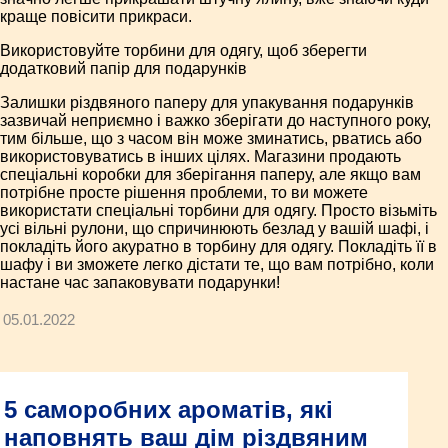
краще повісити прикраси.
Використовуйте торбини для одягу, щоб зберегти
додатковий папір для подарунків
Залишки різдвяного паперу для упакування подарунків
зазвичай неприємно і важко зберігати до наступного року,
тим більше, що з часом він може зминатись, рватись або
використовуватись в інших цілях. Магазини продають
спеціальні коробки для зберігання паперу, але якщо вам
потрібне просте рішення проблеми, то ви можете
використати спеціальні торбини для одягу. Просто візьміть
усі вільні рулони, що спричинюють безлад у вашій шафі, і
покладіть його акуратно в торбину для одягу. Покладіть її в
шафу і ви зможете легко дістати те, що вам потрібно, коли
настане час запаковувати подарунки!
05.01.2022
5 саморобних ароматів, які
наповнять ваш дім різдвяним