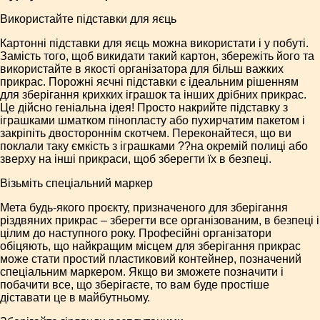
Використайте підставки для яєць
Картонні підставки для яєць можна використати і у побуті.
Замість того, щоб викидати такий картон, збережіть його та
використайте в якості організатора для більш важких
прикрас. Порожні яєчні підставки є ідеальним рішенням
для зберігання крихких іграшок та інших дрібних прикрас.
Це дійсно геніальна ідея! Просто накрийте підставку з
іграшками шматком пінопласту або пухирчатим пакетом і
закріпіть двостороннім скотчем. Переконайтеся, що ви
поклали таку ємкість з іграшками ??на окремій полиці або
зверху на інші прикраси, щоб зберегти їх в безпеці.
Візьміть спеціальний маркер
Мета будь-якого проєкту, призначеного для зберігання
різдвяних прикрас – зберегти все організованим, в безпеці і
цілим до наступного року. Професійні організатори
обіцяють, що найкращим місцем для зберігання прикрас
може стати простий пластиковий контейнер, позначений
спеціальним маркером. Якщо ви зможете позначити і
побачити все, що зберігаєте, то вам буде простіше
діставати це в майбутньому.