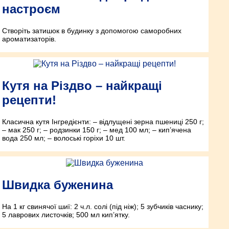
настроєм
Створіть затишок в будинку з допомогою саморобних
ароматизаторів.
Кутя на Різдво – нaйкращі
рецепти!
Класична кутя Інгредієнти: – відлущені зерна пшениці 250 г;
– мак 250 г; – родзинки 150 г; – мед 100 мл; – кип’ячена
вода 250 мл; – волоські горіхи 10 шт.
Швидка буженина
На 1 кг свинячої шиї: 2 ч.л. солі (під ніж); 5 зубчиків часнику;
5 лаврових листочків; 500 мл кип’ятку.