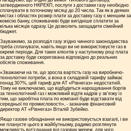
затвердженого НКРЕКП, послуги з доставки газу необхідно
сплачувати в поточному місяці до 20 числа. Так як в деяких
містах і областях розмір плати за доставку газу є меншим за
комісію банку, споживачеві буде вигідніше сплатити за
кілька місяців одразу. Це дозволить заощадити сімейний
бюджет.
Зауважимо, за розподіл газу згідно чинного законодавства
треба сплачувати, навіть якщо ви не використовуєте газ в
окремі періоди. Для таких клієнтів у наступному році плата
за доставку буде скоригована відповідно до реальних
обсягів споживання.
«Зважаючи на те, що зросла вартість газу на виробничо-
технологічні потреби, а вона в складовій тарифу займає
понад 30?%, цей тариф для АТ «Рівнегаз» недостатній.
Тому не виключаємо, що відбудеться нарощування боргів
за технологічний газ і можливий відтік кадрів у зв’язку із
тим, що заробітна плата по компанії буде відставати від
середньої по промисловості», - зазначив фінансовий
директор АТ «Рівнегаз» Віталій Зубейко.
Якщо газове обладнання не використовується взагалі, і ви
не плануєте цього в майбутньому, радимо розглянути
можливість від’єднання від газових мереж, для чого