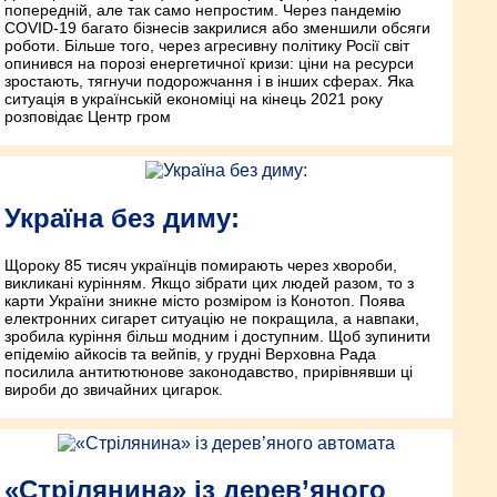
попередній, але так само непростим. Через пандемію
COVID-19 багато бізнесів закрилися або зменшили обсяги
роботи. Більше того, через агресивну політику Росії світ
опинився на порозі енергетичної кризи: ціни на ресурси
зростають, тягнучи подорожчання і в інших сферах. Яка
ситуація в українській економіці на кінець 2021 року
розповідає Центр гром
Україна без диму:
Щороку 85 тисяч українців помирають через хвороби,
викликані курінням. Якщо зібрати цих людей разом, то з
карти України зникне місто розміром із Конотоп. Поява
електронних сигарет ситуацію не покращила, а навпаки,
зробила куріння більш модним і доступним. Щоб зупинити
епідемію айкосів та вейпів, у грудні Верховна Рада
посилила антитютюнове законодавство, прирівнявши ці
вироби до звичайних цигарок.
«Стрілянина» із дерев’яного