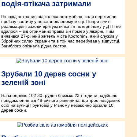
водія-втікача затримали
Пішохід потрапив під колеса автомобіля, коли перетинав
проїзну частину у невстановленому місці. Попри вжиті
реанімаційні заходи врятувати життя потерпілому у ДТП не
вдалося – від отриманих травм він помер у лікарні. Ним
виявився 27-річний житель міста Костопіль, який служив у
Збройних силах України та в той час перебував у відпустці.
Загиблого опізнала рідна сестра.
Зрубали 10 дерев сосни у
зеленій зоні
На спецлінію 102 30 грудня близько 23-ї години надійшло
повідомлення від 48-річного рівнянина, що троє невідомих
осіб на вулиці Ґрунтовій у Рівному незаконно зрізали 10
дерев сосни.