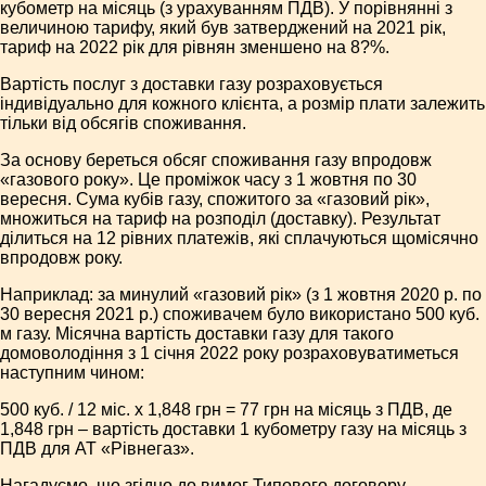
кубометр на місяць (з урахуванням ПДВ). У порівнянні з
величиною тарифу, який був затверджений на 2021 рік,
тариф на 2022 рік для рівнян зменшено на 8?%.
Вартість послуг з доставки газу розраховується
індивідуально для кожного клієнта, а розмір плати залежить
тільки від обсягів споживання.
За основу береться обсяг споживання газу впродовж
«газового року». Це проміжок часу з 1 жовтня по 30
вересня. Сума кубів газу, спожитого за «газовий рік»,
множиться на тариф на розподіл (доставку). Результат
ділиться на 12 рівних платежів, які сплачуються щомісячно
впродовж року.
Наприклад: за минулий «газовий рік» (з 1 жовтня 2020 р. по
30 вересня 2021 р.) споживачем було використано 500 куб.
м газу. Місячна вартість доставки газу для такого
домоволодіння з 1 січня 2022 року розраховуватиметься
наступним чином:
500 куб. / 12 міс. х 1,848 грн = 77 грн на місяць з ПДВ, де
1,848 грн – вартість доставки 1 кубометру газу на місяць з
ПДВ для АТ «Рівнегаз».
Нагадуємо, що згідно до вимог Типового договору,