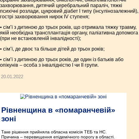
захворювання, дитячий церебральний параліч, тяжкі
психічні розлади, цукровий діабет I типу (інсулінозалежний),
гострі захворювання нирок IV ступеня;
• сім’ї з дитиною до трьох років, що отримала тяжку травму,
якій необхідна трансплантація органу, паліативна допомога
(при не встановленій інвалідності);
• сім’ї, де двоє та більше дітей до трьох років;
• сім’ї з дитиною до трьох років, де один із батьків або
опікунів – особа з інвалідністю І чи ІІ групи.
20.01.2022
Рівненщина в «помаранчевій»
зоні
Таке рішення прийняла обласна комісія ТЕБ та НС.
Причина – перевищення епідемічного порогу в області.