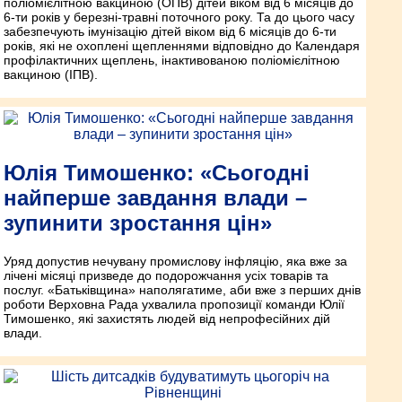
поліомієлітною вакциною (ОПВ) дітей віком від 6 місяців до
6-ти років у березні-травні поточного року. Та до цього часу
забезпечують імунізацію дітей віком від 6 місяців до 6-ти
років, які не охоплені щепленнями відповідно до Календаря
профілактичних щеплень, інактивованою поліомієлітною
вакциною (ІПВ).
Юлія Тимошенко: «Сьогодні
найперше завдання влади –
зупинити зростання цін»
Уряд допустив нечувану промислову інфляцію, яка вже за
лічені місяці призведе до подорожчання усіх товарів та
послуг. «Батьківщина» наполягатиме, аби вже з перших днів
роботи Верховна Рада ухвалила пропозиції команди Юлії
Тимошенко, які захистять людей від непрофесійних дій
влади.