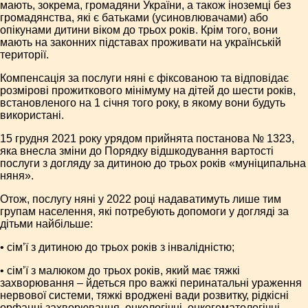
мають, зокрема, громадяни України, а також іноземці без
громадянства, які є батьками (усиновлювачами) або
опікунами дитини віком до трьох років. Крім того, вони
мають на законних підставах проживати на українській
території.
Компенсація за послуги няні є фіксованою та відповідає
розмірові прожиткового мінімуму на дітей до шести років,
встановленого на 1 січня того року, в якому вони будуть
використані.
15 грудня 2021 року урядом прийнята постанова № 1323,
яка внесла зміни до Порядку відшкодування вартості
послуги з догляду за дитиною до трьох років «муніципальна
няня».
Отож, послугу няні у 2022 році надаватимуть лише тим
групам населення, які потребують допомоги у догляді за
дітьми найбільше:
• сім’ї з дитиною до трьох років з інвалідністю;
• сім’ї з малюком до трьох років, який має тяжкі
захворювання – йдеться про важкі перинатальні ураження
нервової системи, тяжкі вроджені вади розвитку, рідкісні
орфанні захворювання, онкологічні, онкогематологічні