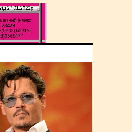
ід 27.01.2022p.
латний індекс:
23429
8(0362) 623131,
98)0565477