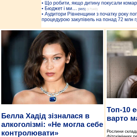
• Що робити, якщо дитину покусали комар
• Бюджет і ми…
[965]
(17143)
• Аудитори Рівненщини з початку року п
процедурою закупівель на понад 72 млн г
Топ-10 е
Белла Хадід зізналася в
варто м
алкоголізмі: «Не могла себе
контролювати»
Рослини склада
фітохімічних ре