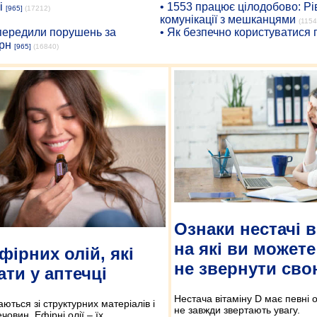
і
• 1553 працює цілодобово: Рі
[965]
(17212)
комунікації з мешканцями
(1154
опередили порушень за
• Як безпечно користуватися
рн
[965]
(16840)
Ознаки нестачі в
на які ви можете
фірних олій, які
не звернути сво
ати у аптечці
Нестача вітаміну D має певні о
ються зі структурних матеріалів і
не завжди звертають увагу.
човин. Ефірні олії – їх