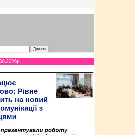
08.2026p.
ацює
ово: Рівне
ить на новий
омунікації з
цями
у презентували роботу