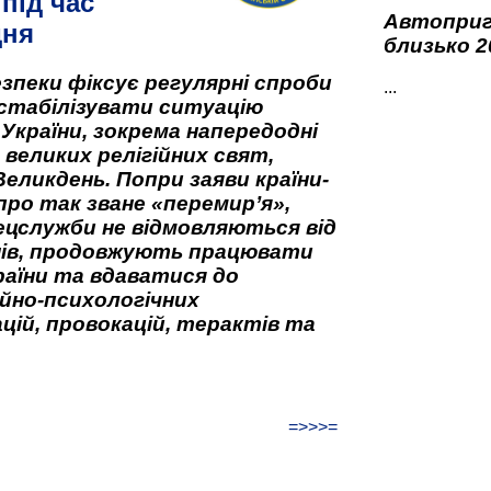
під час
Автоприго
дня
близько 2
зпеки фіксує регулярні спроби
...
стабілізувати ситуацію
 України, зокрема напередодні
 великих релігійних свят,
Великдень. Попри заяви країни-
про так зване «перемир’я»,
ецслужби не відмовляються від
нів, продовжують працювати
аїни та вдаватися до
йно-психологічних
цій, провокацій, терактів та
=>>>=