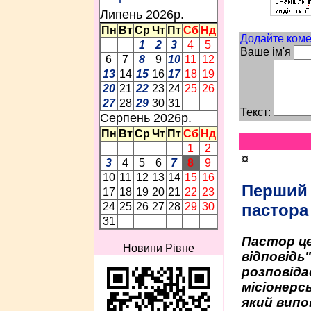
Липень 2026p.
Пн
Вт
Ср
Чт
Пт
Сб
Нд
Додайте коме
1
2
3
4
5
Ваше ім'я
6
7
8
9
10
11
12
13
14
15
16
17
18
19
20
21
22
23
24
25
26
27
28
29
30
31
Текст:
Серпень 2026p.
Пн
Вт
Ср
Чт
Пт
Сб
Нд
1
2
¤
3
4
5
6
7
8
9
10
11
12
13
14
15
16
Перший
17
18
19
20
21
22
23
пастора
24
25
26
27
28
29
30
31
Пастор це
Новини Рівне
відповідь
розповіда
місіонерсь
який випо