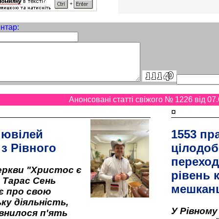
нтар:
Анонсовані статті свіжого № 1226 від 07.
¤
 ювілей
1553 пр
 з Рівного
цілодоб
переход
ркви "Христос є
рівень к
" Тарас Сень
мешкан
є про свою
ку діяльність,
У Рівном
внилося п'ять