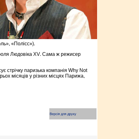
ль», «Полісс»).
ороля Людовіка XV. Сама ж режисер
ує стрічку паризька компанія Why Not
рьох місяців у різних місцях Парижа,
Версія для друку