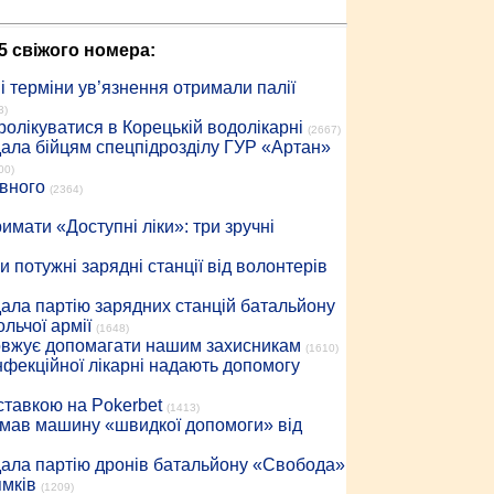
5 свіжого номера:
 терміни ув’язнення отримали палії
3)
ролікуватися в Корецькій водолікарні
(2667)
дала бійцям спецпідрозділу ГУР «Артан»
00)
івного
(2364)
имати «Доступні ліки»: три зручні
 потужні зарядні станції від волонтерів
дала партію зарядних станцій батальйону
льчої армії
(1648)
довжує допомагати нашим захисникам
(1610)
інфекційної лікарні надають допомогу
 ставкою на Pokerbet
(1413)
римав машину «швидкої допомоги» від
дала партію дронів батальйону «Свобода»
ямків
(1209)