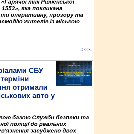
«Гарячої лінії Рівненської
 1553», яка покликана
ити оперативну, прозору та
аємодію жителів із міською
=>>>=
ріалами СБУ
 терміни
ння отримали
йськових авто у
у
овою базою Служби безпеки та
ної поліції до реальних
ув’язнення засуджено двох