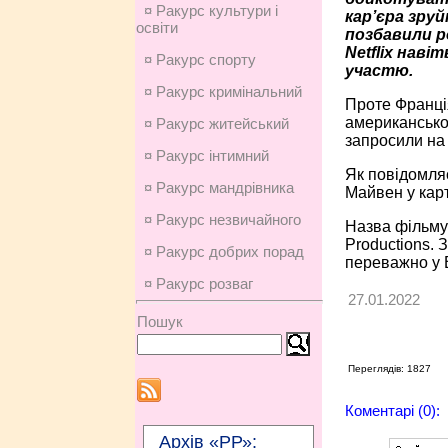
¤ Ракурс культури і
кар’єра зру
освіти
позбавили р
Netflix наві
¤ Ракурс спорту
участю.
¤ Ракурс кримінальний
Проте Франці
американсько
¤ Ракурс житейський
запросили на 
¤ Ракурс інтимний
Як повідомляє
¤ Ракурс мандрівника
Майвен у карт
¤ Ракурс незвичайного
Назва фільму 
Productions. 
¤ Ракурс добрих порад
переважно у 
¤ Ракурс розваг
27.01.2022
Пошук
Переглядів: 1827
Коментарі (0):
Архів «РР»: