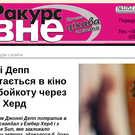
№1052 в
Передп
Тел. +3
(0
ри і освіти
і Депп
ається в кіно
бойкоту через
 Херд
 як Джонні Депп потрапив в
скандал з Ембер Херд і з
e Sun, яке закликало
 актора, здавалося б, його