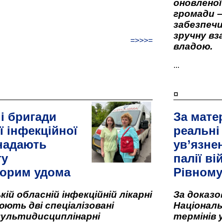
оновленої 
громади –
забезпеч
зручну вз
=>>>=
владою.
...
¤
і бригади
За мате
ї інфекційної
реальні
 надають
ув’язне
гу
палії ві
орим удома
Рівном
кій обласній інфекційній лікарні
За доказ
ють дві спеціалізовані
Національ
мультидисциплінарні
термінів 