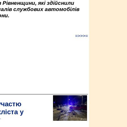
 Рівненщини, які здійснили
палів службових автомобілів
ни.
=>>>=
участю
ліста у
у