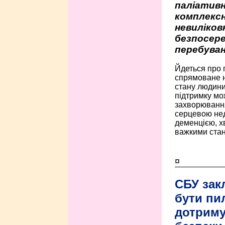
паліативн
комплексн
невиліко
безпосере
перебуван
Йдеться про 
спрямоване н
стану людини 
підтримку мо
захворюванням
серцевою нед
деменцією, 
важкими стан
¤
СБУ зак
бути пи
дотриму