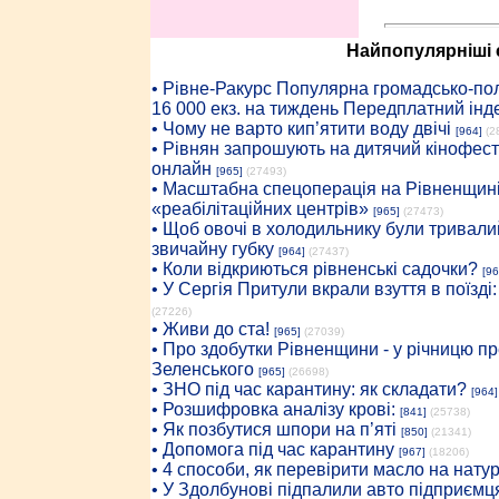
Найпопулярніші с
• Рiвне-Ракурс Популярна громадсько-пол
16 000 екз. на тиждень Передплатний інд
• Чому не варто кип’ятити воду двічі
[964]
(2
• Рівнян запрошують на дитячий кінофест
онлайн
[965]
(27493)
• Масштабна спецоперація на Рівненщині
«реабілітаційних центрів»
[965]
(27473)
• Щоб овочі в холодильнику були тривалий
звичайну губку
[964]
(27437)
• Коли відкриються рівненські садочки?
[96
• У Сергія Притули вкрали взуття в поїзді
(27226)
• Живи до ста!
[965]
(27039)
• Про здобутки Рівненщини - у річницю 
Зеленського
[965]
(26698)
• ЗНО під час карантину: як складати?
[964]
• Розшифровка аналізу крові:
[841]
(25738)
• Як позбутися шпори на п’яті
[850]
(21341)
• Допомога під час карантину
[967]
(18206)
• 4 способи, як перевірити масло на нату
• У Здолбунові підпалили авто підприємц