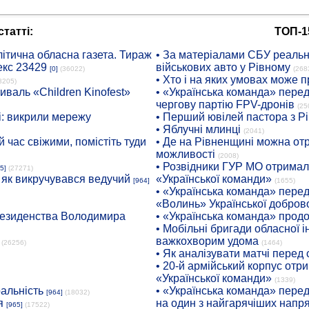
татті:
ТОП-1
ітична обласна газета. Тираж
• За матеріалами СБУ реальні
екс 23429
військових авто у Рівному
[0]
(36022)
(268
• Хто і на яких умовах може п
8205)
иваль «Children Kinofest»
• «Українська команда» пере
чергову партію FPV-дронів
(25
: викрили мережу
• Перший ювілей пастора з Р
• Яблучні млинці
(2041)
 час свіжими, помістіть туди
• Де на Рівненщині можна отр
можливості
(2008)
• Розвідники ГУР МО отримали
5]
(27271)
: як викручувався ведучий
«Української команди»
[964]
(1655)
• «Українська команда» пере
«Волинь» Української доброво
президенства Володимира
• «Українська команда» про
• Мобільні бригади обласної 
важкохворим удома
(26256)
(1464)
• Як аналізувати матчі перед
• 20-й армійський корпус от
«Української команди»
(1339)
ральність
• «Українська команда» пере
[964]
(18032)
я
на один з найгарячіших напр
[965]
(17522)