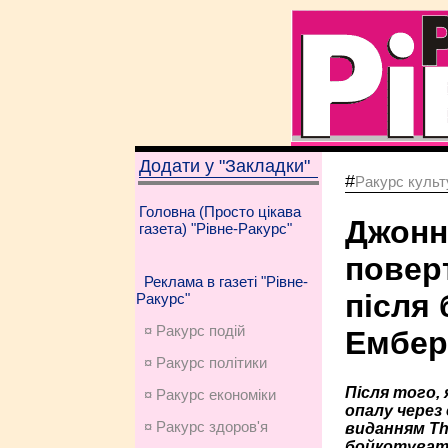
Додати у "Закладки"
#
Ракурс культу
Головна (Просто цікава
Джонн
газета) "Рівне-Ракурс"
поверт
Реклама в газеті "Рівне-
після 
Ракурс"
¤ Ракурс подій
Ембер
¤ Ракурс політики
Після того,
¤ Ракурс економiки
опалу через 
¤ Ракурс здоров'я
виданням Th
бойкотувати