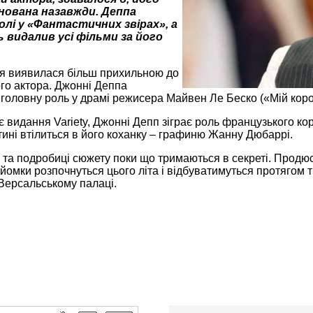
йнована назавжди. Деппа
олі у «Фантастичних звірах», а
ть видалив усі фільми за його
я виявилася більш прихильною до
го актора. Джонні Деппа
головну роль у драмі режисера Майвен Ле Беско («Мій коро
 видання Variety, Джонні Депп зіграє роль французького к
ині втілиться в його коханку – графиню Жанну Дюбаррі.
та подробиці сюжету поки що тримаються в секреті. Продюс
Зйомки розпочнуться цього літа і відбуватимуться протягом т
Версальському палаці.