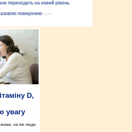
вне переходить на новий рівень
)
 газовою поверхнею
(1147)
ітаміну D,
ю увагу
знаки, на які люди