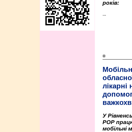
років:
...
¤
Мобільн
обласно
лікарні
допомо
важкохв
У Рівненсь
РОР працю
мобільні 