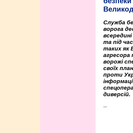
безпеки 
Велико
Служба бе
ворога де
всередині
та під час
таких як 
агресора 
ворожі сп
своїх пла
проти Укр
інформаці
спецопера
диверсій.
...