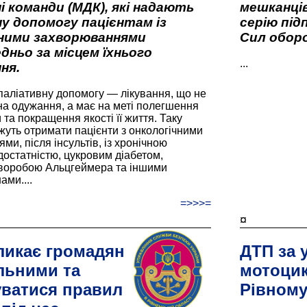
і команди (МДК), які надають
мешканців
у допомогу пацієнтам із
серію під
вними захворюваннями
Сил оборо
дньо за місцем їхнього
...
ня.
паліативну допомогу — лікування, що не
а одужання, а має на меті полегшення
та покращення якості її життя. Таку
жуть отримати пацієнти з онкологічними
и, після інсультів, із хронічною
остатністю, цукровим діабетом,
хворобою Альцгеймера та іншими
ами....
=>>>=
¤
ликає громадян
ДТП за 
льними та
мотоцик
ватися правил
Рівном