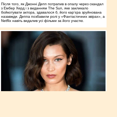
Після того, як Джонні Депп потрапив в опалу через скандал
з Ембер Херд і з виданням The Sun, яке закликало
бойкотувати актора, здавалося б, його кар’єра зруйнована
назавжди. Деппа позбавили ролі у «Фантастичних звірах», а
Netflix навіть видалив усі фільми за його участю.
Белла Хадід зізналася в