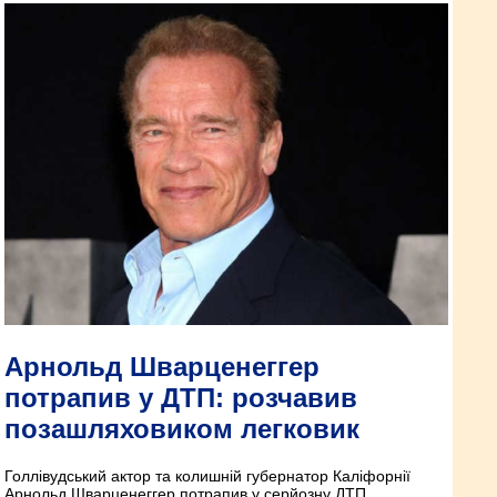
Арнольд Шварценеггер
потрапив у ДТП: розчавив
позашляховиком легковик
Голлівудський актор та колишній губернатор Каліфорнії
Арнольд Шварценеггер потрапив у серйозну ДТП.