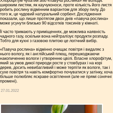
Хлорофітум чубатий або «павуча рослина» не володіє
широким листям, як каучуконоси, проте кількість його листя
робить рослину відмінним варіантом для збору пилу. До
того ж, це чудовий натуральний сорбент. Дослідження
показали, що лише протягом двох днів «павуча рослина»
може усунути близько 90 відсотків токсинів у кімнаті.
Її часто тримають у приміщеннях, де можлива наявність
чадного газу, оскільки вона нейтралізує продукти розпаду.
Тобто для кухні з газовою плитою це логічний вибір.
«Павуча рослина» відмінно очищає повітря і видаляє з
нього вологу, як і англійський плющ, перешкоджаючи
накопиченню вологи і утворенню цвілі. Власне хлорофітум,
який за умов дикої природи росте у стовбурах і на корі
дерев, досить невибагливий і може терпіти як вологе, так і
сухе повітря та навіть комфортно почуватися у затінку, хоча
більше полюбляє яскраве освітлення (але не прямі сонячні
промені).
27.01.2022