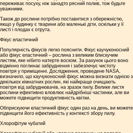
переживає посуху, ніж занадто рясний полив, тож будьте
уважними.
Також до рослини потрібно поставитися з обережністю,
якщо у будинку є тварини або маленькі діти, оскільки у її
листі і плодах є отрута.
Фікус еластичний
Популярність фікусів легко пояснити. Фікус каучуконосний
або фікус еластичний – рослина з великим блискучим
листям, яке нібито натерте воском. За рахунок цього воно
відмінно поглинає забруднення і забезпечує чистоту
повітря у приміщенні. Дослідження, проведене NASA,
визначило, що каучуконосний фікус можна визнати однією з
декількох кімнатних рослин, які найкраще очищають
повітря від забруднювачів, на зразок пилу. Велике листя
рослини ефективно вловлює найдрібніші частинки, але ви
можете підвищити продуктивність квітки.
Обприскуючи еластичний фікус один раз на день, ви можете
підвищити його ефективність у контексті збору пилу.
Хлорофітум чубатий