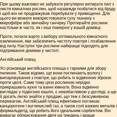
При цьому важливо не забувати регулярно витирати пил з
листя кімнатних рослин, щоб назавжди позбутися від бруду
і щоб він не продовжував перебувати у приміщенні. Для
цього ви можете використовувати суху тканину з
мікрофібри або звичайну ганчірку. Протирайте рослини
настільки ж часто, як і інші поверхні у вашій домівці.
Проте, почати варто з вибору оптимального кімнатного
озеленення, яке забезпечить чистоту повітря і позбавлення
від пилу. Наступні три рослини найкраще підходять для
підтримання домівки у чистоті.
Англійський плющ
Усі різновиди англійського плюща є гарними для збору
пилинок. Також відомо, що вони поглинають вологу і
випаровування з повітря, що робить їх відмінною зброєю
проти цвілі. Саме тому цією рослиною нерідко
прикрашають кухні та ванні кімнати. Вона відмінно
виглядає у підвісних кашпо, є невибагливою у догляді, а ще
її досить легко знайти у продажі, що теж є безсумнівною
перевагою. Англійський плющ ефективно поглинає
канцерогени і вуглекислий газ, а також солі важких металів і
формальдегід, що робить його ідеальним сорбентом. Він
вимагає обприскування двічі на тиждень і краще