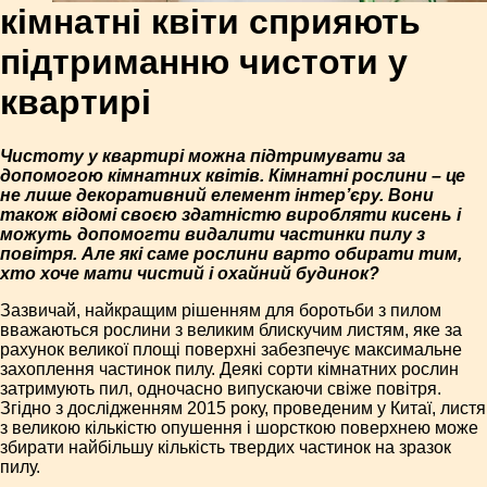
кімнатні квіти сприяють
підтриманню чистоти у
квартирі
Чистоту у квартирі можна підтримувати за
допомогою кімнатних квітів. Кімнатні рослини – це
не лише декоративний елемент інтер’єру. Вони
також відомі своєю здатністю виробляти кисень і
можуть допомогти видалити частинки пилу з
повітря. Але які саме рослини варто обирати тим,
хто хоче мати чистий і охайний будинок?
Зазвичай, найкращим рішенням для боротьби з пилом
вважаються рослини з великим блискучим листям, яке за
рахунок великої площі поверхні забезпечує максимальне
захоплення частинок пилу. Деякі сорти кімнатних рослин
затримують пил, одночасно випускаючи свіже повітря.
Згідно з дослідженням 2015 року, проведеним у Китаї, листя
з великою кількістю опушення і шорсткою поверхнею може
збирати найбільшу кількість твердих частинок на зразок
пилу.