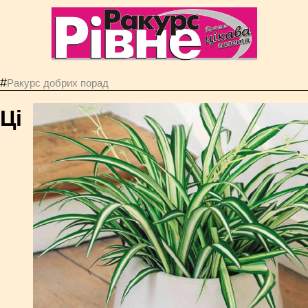
#
Ракурс добрих порад
Ці