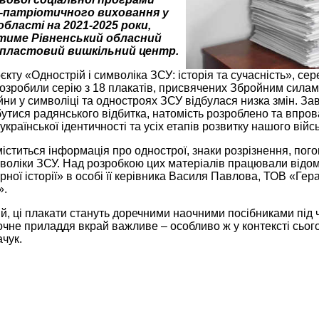
-патріотичного виховання у
області на 2021-2025 роки,
тиме Рівненський обласний
пластовий вишкільний центр.
оєкту «Однострій і символіка ЗСУ: історія та сучасність», сер
озробили серію з 18 плакатів, присвячених Збройним силам 
ійни у символіці та одностроях ЗСУ відбулася низка змін. За
утися радянського відбитка, натомість розроблено та впров
країнської ідентичності та усіх етапів розвитку нашого війсь
іститься інформація про однострої, знаки розрізнення, пого
воліки ЗСУ. Над розробкою цих матеріалів працювали відомі
рної історії» в особі її керівника Василя Павлова, ТОВ «Ге
».
, ці плакати стануть доречними наочними посібниками під ча
чне приладдя вкрай важливе – особливо ж у контексті сьог
чук.