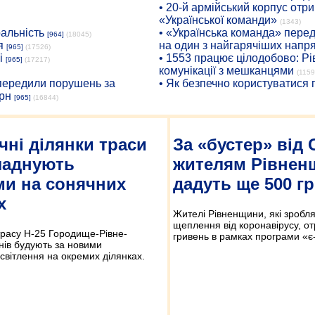
• 20-й армійський корпус от
«Української команди»
(1343)
ральність
• «Українська команда» пере
[964]
(18045)
я
на один з найгарячіших напр
[965]
(17526)
і
• 1553 працює цілодобово: Рі
[965]
(17217)
комунікації з мешканцями
(1159
опередили порушень за
• Як безпечно користуватися
рн
[965]
(16844)
чні ділянки траси
За «бустер» від 
ладнують
жителям Рівнен
ми на сонячних
дадуть ще 500 г
х
Жителі Рівненщини, які зробля
щеплення від коронавірусу, о
трасу Н-25 Городище-Рівне-
гривень в рамках програми «є
нів будують за новими
світлення на окремих ділянках.