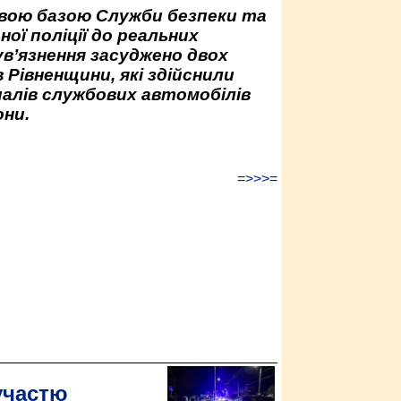
овою базою Служби безпеки та
ної поліції до реальних
ув’язнення засуджено двох
 Рівненщини, які здійснили
палів службових автомобілів
ни.
=>>>=
участю