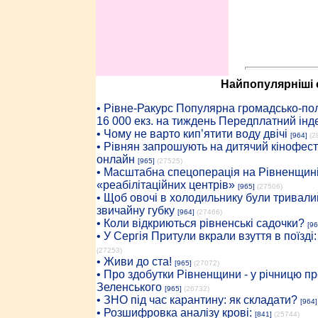
Найпопулярніші с
• Рiвне-Ракурс Популярна громадсько-пол
16 000 екз. на тиждень Передплатний інд
• Чому не варто кип’ятити воду двічі
[964]
(2
• Рівнян запрошують на дитячий кінофест
онлайн
[965]
(27525)
• Масштабна спецоперація на Рівненщині
«реабілітаційних центрів»
[965]
(27506)
• Щоб овочі в холодильнику були тривалий
звичайну губку
[964]
(27466)
• Коли відкриються рівненські садочки?
[96
• У Сергія Притули вкрали взуття в поїзді
(27253)
• Живи до ста!
[965]
(27072)
• Про здобутки Рівненщини - у річницю 
Зеленського
[965]
(26732)
• ЗНО під час карантину: як складати?
[964]
• Розшифровка аналізу крові:
[841]
(25744)