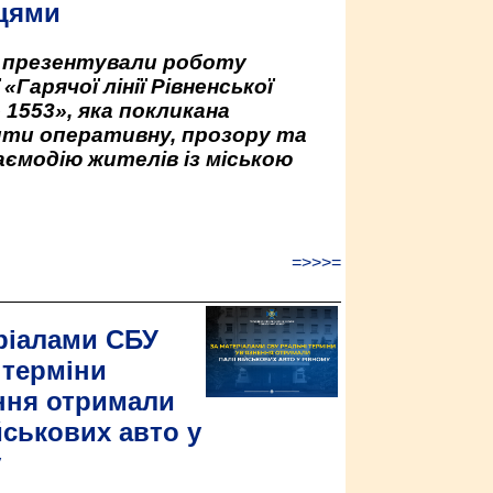
цями
у презентували роботу
«Гарячої лінії Рівненської
 1553», яка покликана
ити оперативну, прозору та
аємодію жителів із міською
=>>>=
ріалами СБУ
 терміни
ння отримали
йськових авто у
у