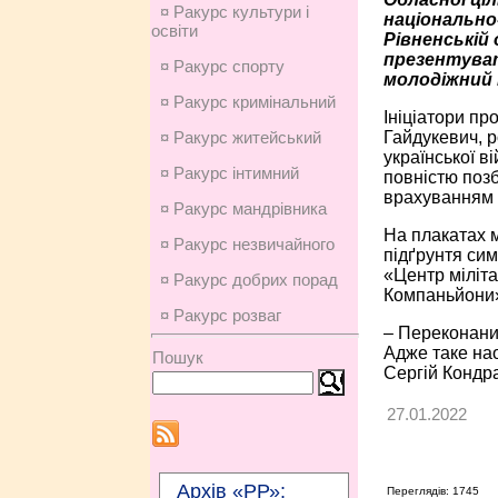
¤ Ракурс культури і
національно
освіти
Рівненській 
презентува
¤ Ракурс спорту
молодіжний 
¤ Ракурс кримінальний
Ініціатори пр
Гайдукевич, р
¤ Ракурс житейський
української в
¤ Ракурс інтимний
повністю позб
врахуванням у
¤ Ракурс мандрівника
На плакатах м
¤ Ракурс незвичайного
підґрунтя сим
«Центр міліта
¤ Ракурс добрих порад
Компаньйони
¤ Ракурс розваг
– Переконаний
Адже таке нао
Пошук
Сергій Кондра
27.01.2022
Архів «РР»:
Переглядів: 1745