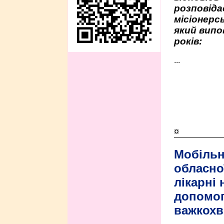
розповіда
місіонерсь
який випо
років:
...
¤
Мобільн
обласно
лікарні
допомо
важкохв