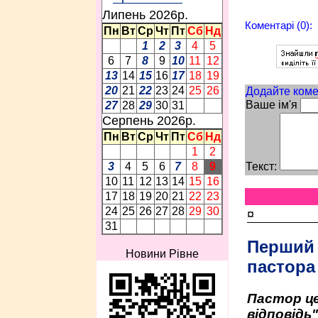
Липень 2026p.
Коментарі (0):
Пн
Вт
Ср
Чт
Пт
Сб
Нд
1
2
3
4
5
6
7
8
9
10
11
12
13
14
15
16
17
18
19
20
21
22
23
24
25
26
Додайте коме
Ваше ім'я
27
28
29
30
31
Серпень 2026p.
Пн
Вт
Ср
Чт
Пт
Сб
Нд
1
2
Текст:
3
4
5
6
7
8
9
10
11
12
13
14
15
16
17
18
19
20
21
22
23
24
25
26
27
28
29
30
¤
31
Перший
Новини Рівне
пастора
Пастор це
відповідь