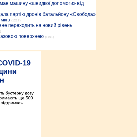
римав машину «швидкої допомоги» від
дала партію дронів батальйону «Свобода»
ямків
(1212)
вне переходить на новий рівень
)
 газовою поверхнею
(1151)
COVID-19
щини
рн
ть бустерну дозу
тримають ще 500
-підтримка».