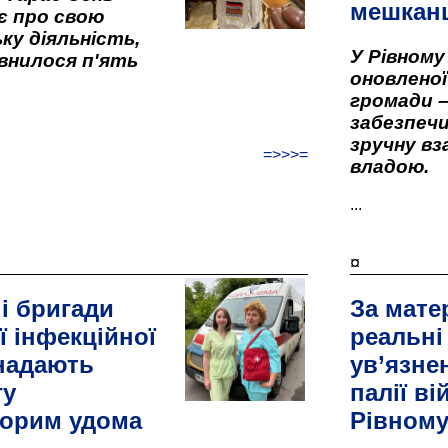
мешкан
є про свою
ку діяльність,
У Рівном
внилося п'ять
оновленої 
громади –
забезпеч
зручну вз
=>>>=
владою.
...
¤
і бригади
За мате
ї інфекційної
реальні
 надають
ув’язне
гу
палії ві
орим удома
Рівном