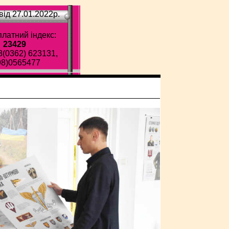
ід 27.01.2022p.
латний індекс:
23429
8(0362) 623131,
98)0565477