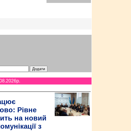
08.2026p.
ацює
ово: Рівне
ить на новий
омунікації з