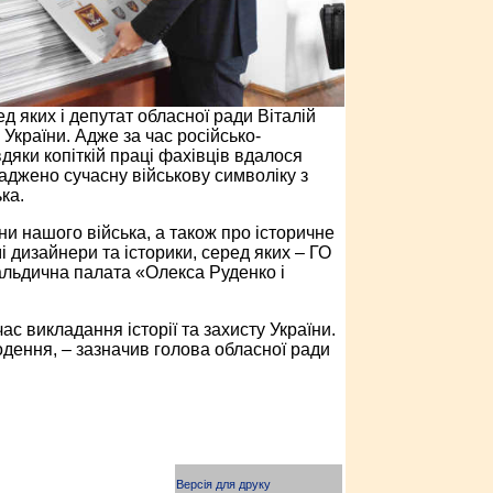
ед яких і депутат обласної ради Віталій
України. Адже за час російсько-
вдяки копіткій праці фахівців вдалося
аджено сучасну військову символіку з
ка.
ни нашого війська, а також про історичне
 дизайнери та історики, серед яких – ГО
ральдична палата «Олекса Руденко і
с викладання історії та захисту України.
одення, – зазначив голова обласної ради
Версія для друку