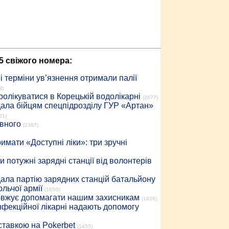
5 свіжого номера:
 терміни ув’язнення отримали палії
8)
ролікуватися в Корецькій водолікарні
(2677)
дала бійцям спецпідрозділу ГУР «Артан»
01)
івного
(2367)
имати «Доступні ліки»: три зручні
 потужні зарядні станції від волонтерів
дала партію зарядних станцій батальйону
льчої армії
(1650)
довжує допомагати нашим захисникам
(1626)
інфекційної лікарні надають допомогу
 ставкою на Pokerbet
(1455)