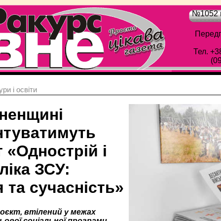
№1052 в
Передп
Тел. +3
(0
ри і освіти
вненщині
нтуватимуть
 «Однострій і
ліка ЗСУ:
я та сучасність»
оєкт, втілений у межах
льової соціальної програми