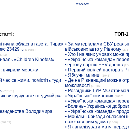
=>>>=
татті:
ТОП-1
ітична обласна газета. Тираж
• За матеріалами СБУ реальні
екс 23429
військових авто у Рівному
[0]
(36085)
(271
• Хто і на яких умовах може п
8234)
иваль «Children Kinofest»
• «Українська команда» пере
чергову партію FPV-дронів
(25
: викрили мережу
• Перший ювілей пастора з Р
• Яблучні млинці
(2043)
 час свіжими, помістіть туди
• Де на Рівненщині можна отр
можливості
(2010)
• Розвідники ГУР МО отримали
5]
(27301)
: як викручувався ведучий
«Української команди»
[964]
(1660)
• «Українська команда» пере
«Волинь» Української доброво
президенства Володимира
• «Українська команда» про
• Мобільні бригади обласної 
важкохворим удома
(26283)
(1466)
• Як аналізувати матчі перед