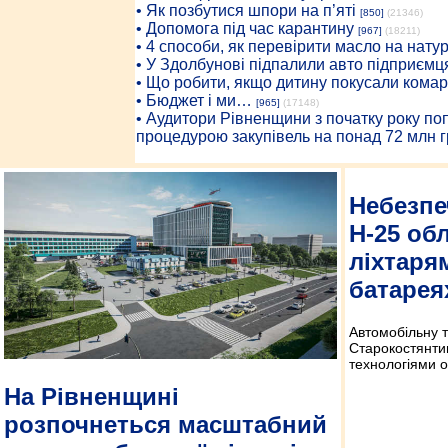
• Як позбутися шпори на п’яті
[850]
(21346)
• Допомога під час карантину
[967]
(18211)
• 4 способи, як перевірити масло на нату
• У Здолбунові підпалили авто підприємц
• Що робити, якщо дитину покусали комар
• Бюджет і ми…
[965]
(17148)
• Аудитори Рівненщини з початку року п
процедурою закупівель на понад 72 млн г
Небезпе
Н-25 об
ліхтаря
батарея
Автомобільну 
Старокостянти
технологіями о
На Рівненщині
розпочнеться масштабний