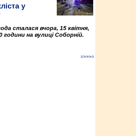
ліста у
у
да сталася вчора, 15 квітня,
0 години на вулиці Соборній.
=>>>=