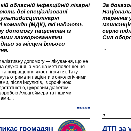
кій обласній інфекційній лікарні
За доказ
ють дві спеціалізовані
Національ
мультидисциплінарні
термінів 
і команди (МДК), які надають
мешканців
у допомогу пацієнтам із
серію під
вними захворюваннями
Сил оборо
дньо за місцем їхнього
...
ня.
паліативну допомогу — лікування, що не
а одужання, а має на меті полегшення
та покращення якості її життя. Таку
жуть отримати пацієнти з онкологічними
и, після інсультів, із хронічною
остатністю, цукровим діабетом,
хворобою Альцгеймера та іншими
ами....
=>>>=
¤
ликає громадян
ДТП за 