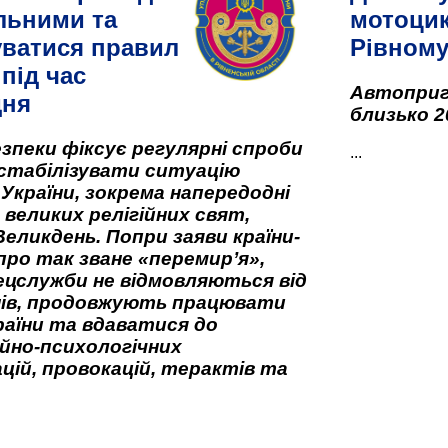
льними та
мотоцик
ватися правил
Рівном
під час
Автоприго
дня
близько 2
зпеки фіксує регулярні спроби
...
стабілізувати ситуацію
 України, зокрема напередодні
 великих релігійних свят,
Великдень. Попри заяви країни-
про так зване «перемир’я»,
ецслужби не відмовляються від
нів, продовжують працювати
аїни та вдаватися до
йно-психологічних
цій, провокацій, терактів та