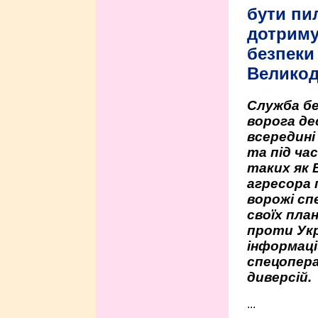
бути пи
дотриму
безпеки 
Велико
Служба бе
ворога де
всередині
та під час
таких як 
агресора 
ворожі сп
своїх пла
проти Укр
інформаці
спецопера
диверсій.
...