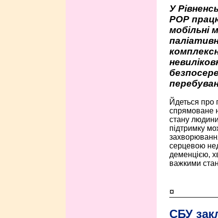
У Рівненсь
РОР працю
мобільні 
паліативн
комплексн
невиліко
безпосере
перебуван
Йдеться про 
спрямоване н
стану людини 
підтримку мо
захворюванням
серцевою нед
деменцією, 
важкими стан
¤
СБУ зак