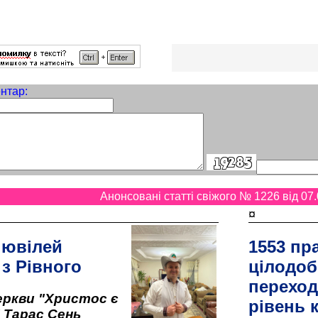
нтар:
Анонсовані статті свіжого № 1226 від 07.
¤
 ювілей
1553 пр
 з Рівного
цілодоб
переход
ркви "Христос є
рівень к
" Тарас Сень