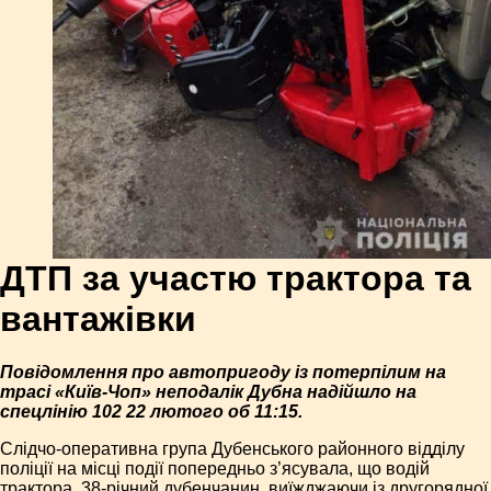
ДТП за участю трактора та
вантажівки
Повідомлення про автопригоду із потерпілим на
трасі «Київ-Чоп» неподалік Дубна надійшло на
спецлінію 102 22 лютого об 11:15.
Слідчо-оперативна група Дубенського районного відділу
поліції на місці події попередньо з’ясувала, що водій
трактора, 38-річний дубенчанин, виїжджаючи із другорядної