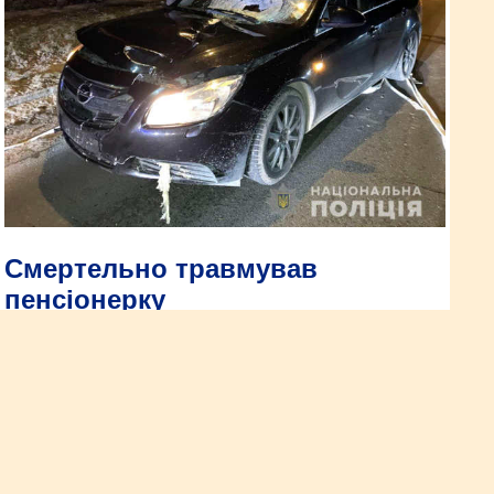
Смертельно травмував
пенсіонерку
Рівнянин, якому 22 лютого виповнилося 26-років, перебуває
в ізоляторі тимчасового тримання. Відповідно до
освідування він керував транспортним засобом у стані
сп’яніння – алкотестер показав 1,67 проміле.
Навіщо розсаді потрібен