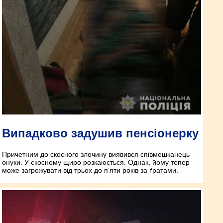
Випадково задушив пенсіонерку
Причетним до скоєного злочину виявився співмешканець
онуки. У скоєному щиро розкаюється. Однак, йому тепер
може загрожувати від трьох до п’яти років за ґратами.