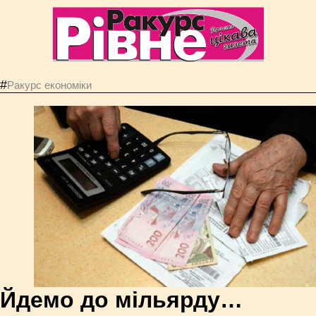
#
Ракурс економiки
Йдемо до мільярду…