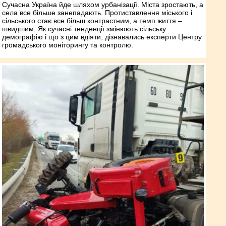
Сучасна Україна йде шляхом урбанізації. Міста зростають, а
села все більше занепадають. Протиставлення міського і
сільського стає все більш контрастним, а темп життя –
швидшим. Як сучасні тенденції змінюють сільську
демографію і що з цим вдіяти, дізнавались експерти Центру
громадського моніторингу та контролю.