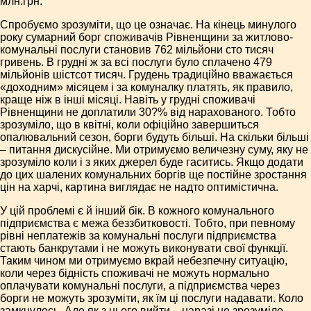
млн.грн.
Спробуємо зрозуміти, що це означає. На кінець минулого
року сумарний борг споживачів Рівненщини за житлово-
комунальні послуги становив 762 мільйони сто тисяч
гривень. В грудні ж за всі послуги було сплачено 479
мільйонів шістсот тисяч. Грудень традиційно вважається
«доходним» місяцем і за комуналку платять, як правило,
краще ніж в інші місяці. Навіть у грудні споживачі
Рівненщини не доплатили 30?% від нарахованого. Тобто
зрозуміло, що в квітні, коли офіційно завершиться
опалювальний сезон, борги будуть більші. На скільки більші
– питання дискусійне. Ми отримуємо величезну суму, яку не
зрозуміло коли і з яких джерел буде гаситись. Якщо додати
до цих шалених комунальних боргів ще постійне зростання
цін на харчі, картина виглядає не надто оптимістична.
У цій проблемі є й інший бік. В кожного комунального
підприємства є межа беззбитковості. Тобто, при певному
рівні неплатежів за комунальні послуги підприємства
стають банкрутами і не можуть виконувати свої функції.
Таким чином ми отримуємо вкрай небезпечну ситуацію,
коли через бідність споживачі не можуть нормально
оплачувати комунальні послуги, а підприємства через
борги не можуть зрозуміти, як їм ці послуги надавати. Коло
замкнулось. Але як з нього вийти – наразі не зрозуміло.