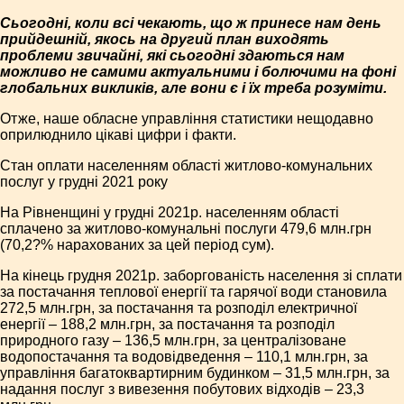
Сьогодні, коли всі чекають, що ж принесе нам день
прийдешній, якось на другий план виходять
проблеми звичайні, які сьогодні здаються нам
можливо не самими актуальними і болючими на фоні
глобальних викликів, але вони є і їх треба розуміти.
Отже, наше обласне управління статистики нещодавно
оприлюднило цікаві цифри і факти.
Стан оплати населенням області житлово-комунальних
послуг у грудні 2021 року
На Рівненщині у грудні 2021р. населенням області
сплачено за житлово-комунальні послуги 479,6 млн.грн
(70,2?% нарахованих за цей період сум).
На кінець грудня 2021р. заборгованість населення зі сплати
за постачання теплової енергії та гарячої води становила
272,5 млн.грн, за постачання та розподіл електричної
енергії – 188,2 млн.грн, за постачання та розподіл
природного газу – 136,5 млн.грн, за централізоване
водопостачання та водовідведення – 110,1 млн.грн, за
управління багатоквартирним будинком – 31,5 млн.грн, за
надання послуг з вивезення побутових відходів – 23,3