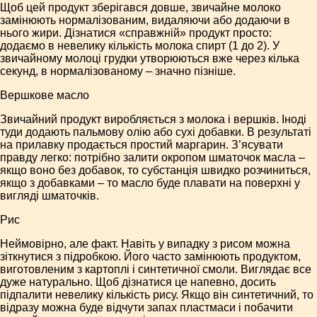
Щоб цей продукт зберігався довше, звичайне молоко
замінюють нормалізованим, видаляючи або додаючи в
нього жири. Дізнатися «справжній» продукт просто:
додаємо в невелику кількість молока спирт (1 до 2). У
звичайному молоці грудки утворюються вже через кілька
секунд, в нормалізованому – значно пізніше.
Вершкове масло
Звичайний продукт виробляється з молока і вершків. Іноді
туди додають пальмову олію або сухі добавки. В результаті
на прилавку продається простий маргарин. З’ясувати
правду легко: потрібно залити окропом шматочок масла –
якщо воно без добавок, то субстанція швидко розчиниться,
якщо з добавками – то масло буде плавати на поверхні у
вигляді шматочків.
Рис
Неймовірно, але факт. Навіть у випадку з рисом можна
зіткнутися з підробкою. Його часто замінюють продуктом,
виготовленим з картоплі і синтетичної смоли. Виглядає все
дуже натурально. Щоб дізнатися це напевно, досить
підпалити невелику кількість рису. Якщо він синтетичний, то
відразу можна буде відчути запах пластмаси і побачити