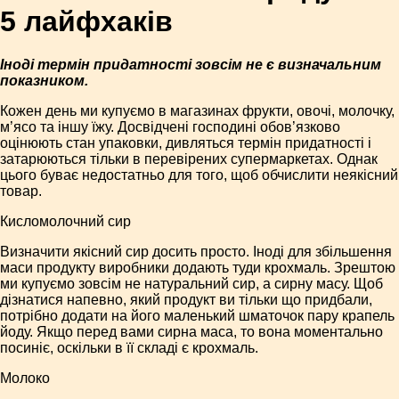
5 лайфхаків
Іноді термін придатності зовсім не є визначальним
показником.
Кожен день ми купуємо в магазинах фрукти, овочі, молочку,
м’ясо та іншу їжу. Досвідчені господині обов’язково
оцінюють стан упаковки, дивляться термін придатності і
затарюються тільки в перевірених супермаркетах. Однак
цього буває недостатньо для того, щоб обчислити неякісний
товар.
Кисломолочний сир
Визначити якісний сир досить просто. Іноді для збільшення
маси продукту виробники додають туди крохмаль. Зрештою
ми купуємо зовсім не натуральний сир, а сирну масу. Щоб
дізнатися напевно, який продукт ви тільки що придбали,
потрібно додати на його маленький шматочок пару крапель
йоду. Якщо перед вами сирна маса, то вона моментально
посиніє, оскільки в її складі є крохмаль.
Молоко