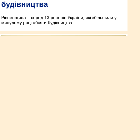
будівництва
Рівненщина – серед 13 регіонів України, які збільшили у
минулому році обсяги будівництва.
Андрій Карауш:
«Рівнеоблводоканал» минулий