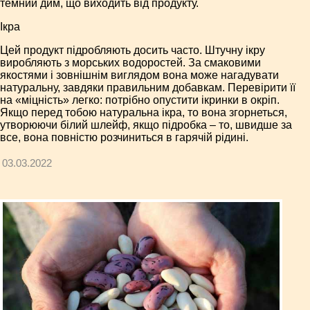
темний дим, що виходить від продукту.
Ікра
Цей продукт підробляють досить часто. Штучну ікру
виробляють з морських водоростей. За смаковими
якостями і зовнішнім виглядом вона може нагадувати
натуральну, завдяки правильним добавкам. Перевірити її
на «міцність» легко: потрібно опустити ікринки в окріп.
Якщо перед тобою натуральна ікра, то вона згорнеться,
утворюючи білий шлейф, якщо підробка – то, швидше за
все, вона повністю розчиниться в гарячій рідині.
03.03.2022