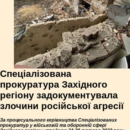
Спеціалізована
прокуратура Західного
регіону задокументувала
злочини російської агресії
За процесуального керівництва Спеціалізованих
прокуратур у військовій та оборонній сфері