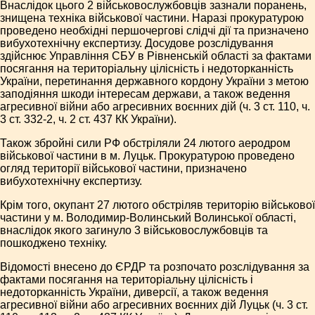
Внаслідок цього 2 військовослужбовців зазнали поранень,
знищена техніка військової частини. Наразі прокуратурою
проведено необхідні першочергові слідчі дії та призначено
вибухотехнічну експертизу. Досудове розслідування
здійснює Управління СБУ в Рівненській області за фактами
посягання на територіальну цілісність і недоторканність
України, перетинання державного кордону України з метою
заподіяння шкоди інтересам держави, а також ведення
агресивної війни або агресивних воєнних дій (ч. 3 ст. 110, ч.
3 ст. 332-2, ч. 2 ст. 437 КК України).
Також збройні сили РФ обстріляли 24 лютого аеродром
військової частини в м. Луцьк. Прокуратурою проведено
огляд території військової частини, призначено
вибухотехнічну експертизу.
Крім того, окупант 27 лютого обстріляв територію військової
частини у м. Володимир-Волинський Волинської області,
внаслідок якого загинуло 3 військовослужбовців та
пошкоджено техніку.
Відомості внесено до ЄРДР та розпочато розслідування за
фактами посягання на територіальну цілісність і
недоторканність України, диверсії, а також ведення
агресивної війни або агресивних воєнних дій Луцьк (ч. 3 ст.