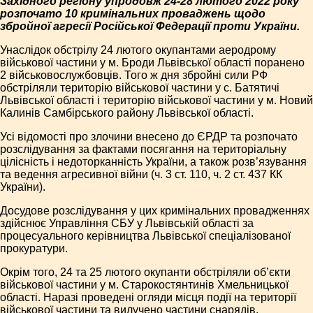
Західного регіону упродовж 24-28 лютого 2022 року
розпочато 10 кримінальних проваджень щодо
збройної агресії Російської Федерації проти України.
Унаслідок обстрілу 24 лютого окупантами аеродрому
військової частини у м. Броди Львівської області поранено
2 військовослужбовців. Того ж дня збройні сили РФ
обстріляли територію військової частини у с. Батятичі
Львівської області і територію військової частини у м. Новий
Калинів Самбірського району Львівської області.
Усі відомості про злочини внесено до ЄРДР та розпочато
розслідування за фактами посягання на територіальну
цілісність і недоторканність України, а також розв’язування
та ведення агресивної війни (ч. 3 ст. 110, ч. 2 ст. 437 КК
України).
Досудове розслідування у цих кримінальних провадженнях
здійснює Управління СБУ у Львівській області за
процесуального керівництва Львівської спеціалізованої
прокуратури.
Окрім того, 24 та 25 лютого окупанти обстріляли об’єкти
військової частини у м. Старокостянтинів Хмельницької
області. Наразі проведені огляди місця події на території
військової частини та вилучено частини снарядів.