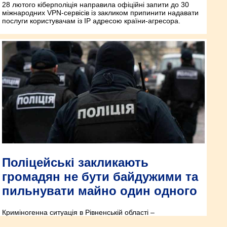
28 лютого кіберполіція направила офіційні запити до 30
міжнародних VPN-сервісів із закликом припинити надавати
послуги користувачам із IP адресою країни-агресора.
Поліцейські закликають
громадян не бути байдужими та
пильнувати майно один одного
Криміногенна ситуація в Рівненській області –
контрольована. Поліцейські вдячні жителям краю за