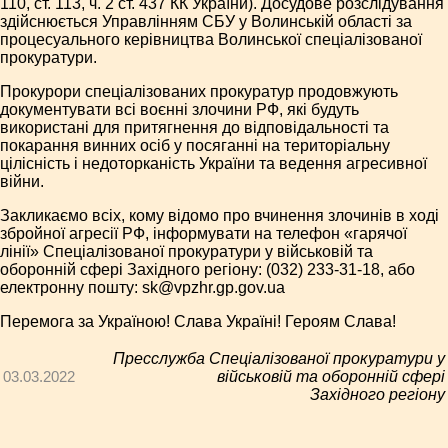
110, ст. 113, ч. 2 ст. 437 КК України). Досудове розслідування
здійснюється Управлінням СБУ у Волинській області за
процесуального керівництва Волинської спеціалізованої
прокуратури.
Прокурори спеціалізованих прокуратур продовжують
документувати всі воєнні злочини РФ, які будуть
використані для притягнення до відповідальності та
покарання винних осіб у посяганні на територіальну
цілісність і недоторканість України та ведення агресивної
війни.
Закликаємо всіх, кому відомо про вчинення злочинів в ході
збройної агресії РФ, інформувати на телефон «гарячої
лінії» Спеціалізованої прокуратури у військовій та
оборонній сфері Західного регіону: (032) 233-31-18, або
електронну пошту: sk@vpzhr.gp.gov.ua
Перемога за Україною! Слава Україні! Героям Слава!
Пресслужба Спеціалізованої прокуратури у
03.03.2022
військовій та оборонній сфері
Західного регіону