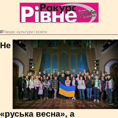
#
Ракурс культури і освіти
Не
«руська весна», а