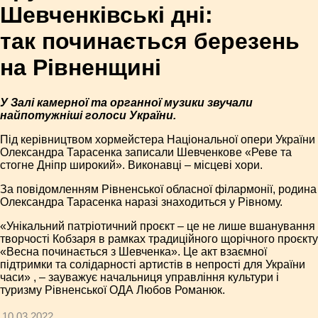
Шевченківські дні:
так починається березень
на Рівненщині
У Залі камерної та органної музики звучали
найпотужніші голоси України.
Під керівництвом хормейстера Національної опери України
Олександра Тарасенка записали Шевченкове «Реве та
стогне Дніпр широкий». Виконавці – місцеві хори.
За повідомленням Рівненської обласної філармонії, родина
Олександра Тарасенка наразі знаходиться у Рівному.
«Унікальний патріотичний проєкт – це не лише вшанування
творчості Кобзаря в рамках традиційного щорічного проєкту
«Весна починається з Шевченка». Це акт взаємної
підтримки та солідарності артистів в непрості для України
часи» , – зауважує начальниця управління культури і
туризму Рівненської ОДА Любов Романюк.
10.03.2022