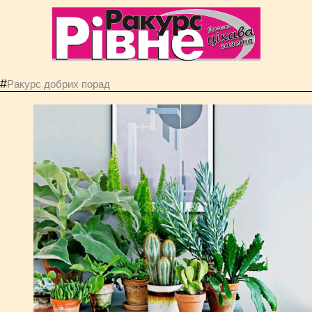
#
Ракурс добрих порад