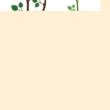
Як зупинити розростання
малини на ділянці
Найперше, що потрібно зробити ще перед посадкою –
викопати траншею в місці, відведеному під малину,
глибиною в пів метра мінімум. Цю траншею на самому дні