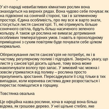
У хіт-параді невибагливих кімнатних рослин вона
знаходиться на верхніх рядах. Вона чудово себе почуває як
на підвіконні на сонячній стороні, так і в затемненому
просторі. Єдина особливість, про яку все ж варто знати,
стосується листя сансев’єрії. Ті, які отримують більше
сонячного світла, будуть більш насиченого зеленого
кольору. А також ця рослина не вимагає дотримання
особливих температурних умов. І навіть в прохолодному
приміщенні з сухим повітрям буде почувати себе цілком
нормально.
Обприскування листя сансев’єрія не потребує, як і в
частому, регулярному поливі і підгодівлі. Зверніть увагу, що
листя у сансев’єрії досить щільне, тому вона може
накопичувати вологу про запас. У зимовий час можна і
зовсім утриматися від поливу – рослина просто
призупинить зростання. Пересаджувати її слід тільки в тих
випадках, коли коренева система дуже розростається і
перестає поміщатися в горщику.
Товстянка овальна
Це офіційна назва рослини, хоча в народі вона більш
відома, як грошове дерево. У неї щільне стебло, яке