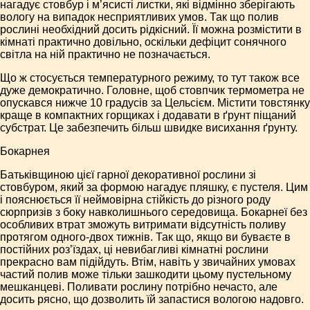
нагадує стовбур і м’ясисті листки, які відмінно зберігають
вологу на випадок несприятливих умов. Так що полив
рослині необхідний досить рідкісний. Її можна розмістити в
кімнаті практично довільно, оскільки дефіцит сонячного
світла на ній практично не позначається.
Що ж стосується температурного режиму, то тут також все
дуже демократично. Головне, щоб стовпчик термометра не
опускався нижче 10 градусів за Цельсієм. Містити товстянку
краще в компактних горщиках і додавати в ґрунт піщаний
субстрат. Це забезпечить більш швидке висихання ґрунту.
Бокарнея
Батьківщиною цієї гарної декоративної рослини зі
стовбуром, який за формою нагадує пляшку, є пустеля. Цим
і пояснюється її неймовірна стійкість до різного роду
сюрпризів з боку навколишнього середовища. Бокарнеї без
особливих втрат зможуть витримати відсутність поливу
протягом одного-двох тижнів. Так що, якщо ви буваєте в
постійних роз’їздах, ці невибагливі кімнатні рослини
прекрасно вам підійдуть. Втім, навіть у звичайних умовах
частий полив може тільки зашкодити цьому пустельному
мешканцеві. Поливати рослину потрібно нечасто, але
досить рясно, що дозволить їй запастися вологою надовго.