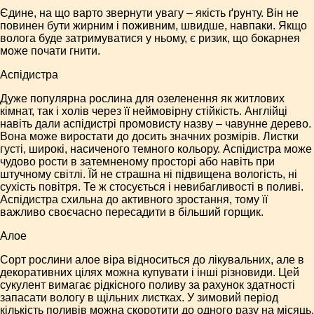
Єдине, на що варто звернути увагу – якість ґрунту. Він не
повинен бути жирним і поживним, швидше, навпаки. Якщо
волога буде затримуватися у ньому, є ризик, що бокарнея
може почати гнити.
Аспідистра
Дуже популярна рослина для озеленення як житлових
кімнат, так і холів через її неймовірну стійкість. Англійці
навіть дали аспідистрі промовисту назву – чавунне дерево.
Вона може виростати до досить значних розмірів. Листки
густі, широкі, насиченого темного кольору. Аспідистра може
чудово рости в затемненому просторі або навіть при
штучному світлі. Їй не страшна ні підвищена вологість, ні
сухість повітря. Те ж стосується і невибагливості в поливі.
Аспідистра схильна до активного зростання, тому її
важливо своєчасно пересадити в більший горщик.
Алое
Сорт рослини алое віра відноситься до лікувальних, але в
декоративних цілях можна купувати і інші різновиди. Цей
сукулент вимагає рідкісного поливу за рахунок здатності
запасати вологу в щільних листках. У зимовий період
кількість поливів можна скоротити до одного разу на місяць.