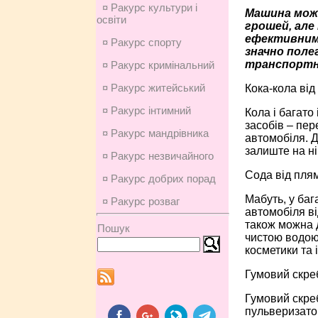
¤ Ракурс культури і
Машина може
освіти
грошей, але
ефективним
¤ Ракурс спорту
значно поле
транспортн
¤ Ракурс кримінальний
¤ Ракурс житейський
Кока-кола від 
¤ Ракурс інтимний
Кола і багато
засобів – пер
¤ Ракурс мандрівника
автомобіля. Д
залиште на ніч
¤ Ракурс незвичайного
Сода від пля
¤ Ракурс добрих порад
Мабуть, у баг
¤ Ракурс розваг
автомобіля ві
також можна д
Пошук
чистою водою 
косметики та і
Гумовий скреб
Гумовий скре
пульверизатор