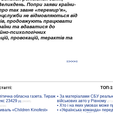
Великдень. Попри заяви країни-
про так зване «перемир’я»,
ецслужби не відмовляються від
нів, продовжують працювати
аїни та вдаватися до
йно-психологічних
цій, провокацій, терактів та
=>>>=
татті:
ТОП-1
ітична обласна газета. Тираж
• За матеріалами СБУ реальні
екс 23429
військових авто у Рівному
[0]
(36085)
(271
• Хто і на яких умовах може п
8234)
иваль «Children Kinofest»
• «Українська команда» пере