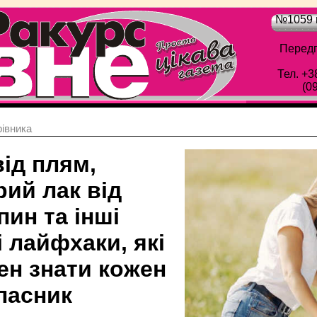
№1059 в
Передп
Тел. +3
(0
івника
ід плям,
ий лак від
ин та інші
 лайфхаки, які
ен знати кожен
ласник