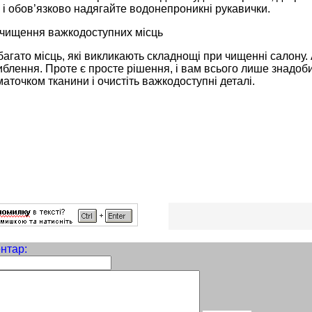
і обов’язково надягайте водонепроникні рукавички.
 чищення важкодоступних місць
багато місць, які викликають складнощі при чищенні салону. 
иблення. Проте є просте рішення, і вам всього лише знадоби
точком тканини і очистіть важкодоступні деталі.
нтар: