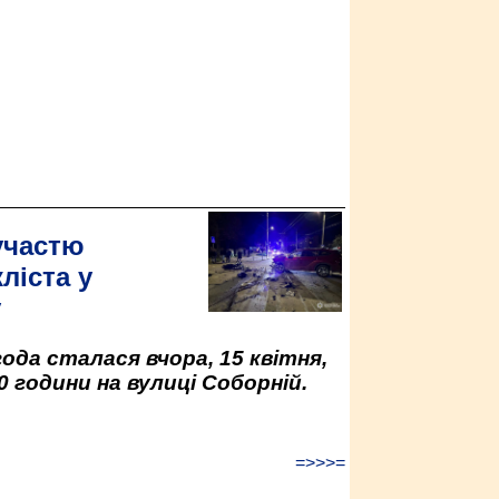
участю
ліста у
у
да сталася вчора, 15 квітня,
0 години на вулиці Соборній.
=>>>=