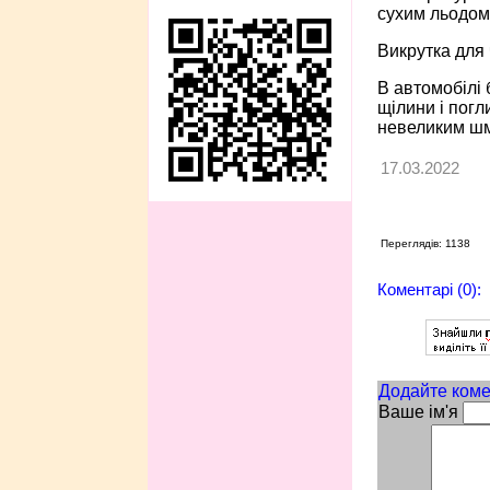
сухим льодом 
Викрутка для
В автомобілі 
щілини і погл
невеликим шма
17.03.2022
Переглядів: 1138
Коментарі (0):
Додайте коме
Ваше ім'я