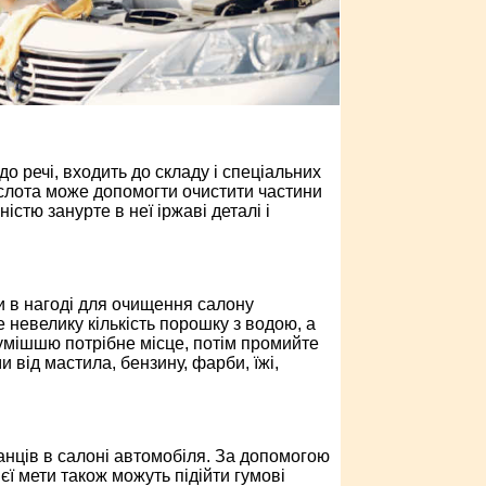
до речі, входить до складу і спеціальних
кислота може допомогти очистити частини
істю занурте в неї іржаві деталі і
ти в нагоді для очищення салону
 невелику кількість порошку з водою, а
сумішшю потрібне місце, потім промийте
 від мастила, бензину, фарби, їжі,
нців в салоні автомобіля. За допомогою
єї мети також можуть підійти гумові