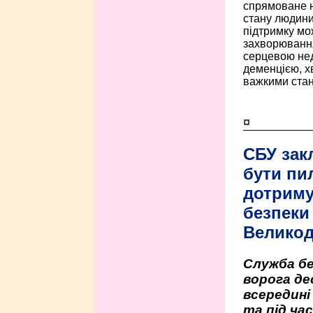
спрямоване н
стану людини 
підтримку мо
захворюванням
серцевою нед
деменцією, 
важкими стан
¤
СБУ зак
бути пи
дотриму
безпеки 
Велико
Служба бе
ворога де
всередині
та під час