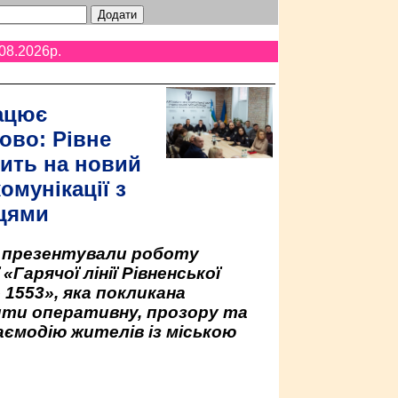
08.2026p.
ацює
ово: Рівне
ить на новий
омунікації з
цями
у презентували роботу
«Гарячої лінії Рівненської
 1553», яка покликана
ити оперативну, прозору та
аємодію жителів із міською