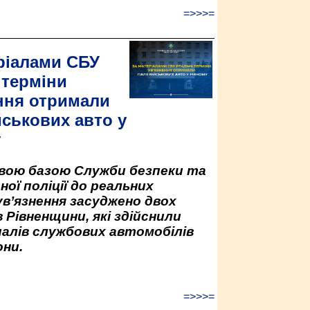
=>>>=
ріалами СБУ
 терміни
ння отримали
йськових авто у
у
овою базою Служби безпеки та
ної поліції до реальних
ув’язнення засуджено двох
 Рівненщини, які здійснили
палів службових автомобілів
ни.
=>>>=