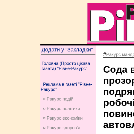
Додати у "Закладки"
#
Ракурс мандр
Головна (Просто цікава
Сода в
газета) "Рівне-Ракурс"
прозор
Реклама в газеті "Рівне-
подряп
Ракурс"
¤ Ракурс подій
робочі
¤ Ракурс політики
повин
¤ Ракурс економiки
автов
¤ Ракурс здоров'я