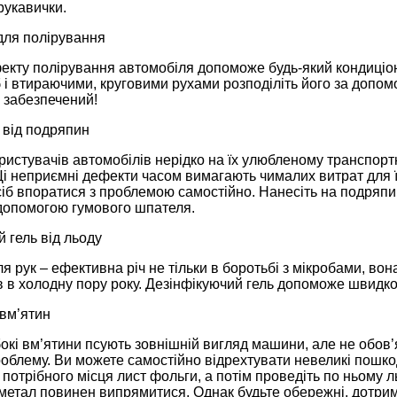
рукавички.
для полірування
екту полірування автомобіля допоможе будь-який кондиціон
б і втираючими, круговими рухами розподіліть його за допом
 забезпечений!
 від подряпин
ристувачів автомобілів нерідко на їх улюбленому транспорт
Ці неприємні дефекти часом вимагають чималих витрат для ї
б впоратися з проблемою самостійно. Нанесіть на подряпин
 допомогою гумового шпателя.
 гель від льоду
я рук – ефективна річ не тільки в боротьбі з мікробами, во
 в холодну пору року. Дезінфікуючий гель допоможе швидко 
 вм’ятин
окі вм’ятини псують зовнішній вигляд машини, але не обов’
облему. Ви можете самостійно відрехтувати невеликі пошко
 потрібного місця лист фольги, а потім проведіть по ньому л
етал повинен випрямитися. Однак будьте обережні, дотриму