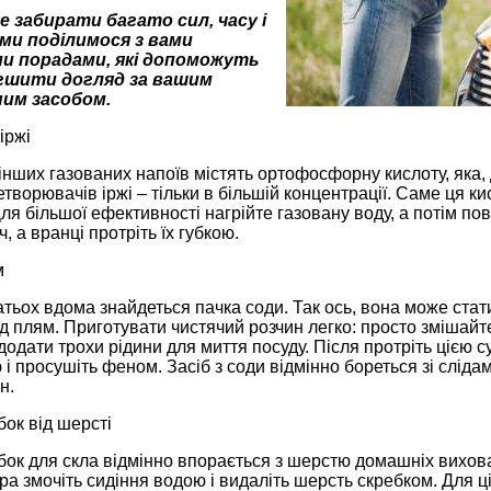
 забирати багато сил, часу і
 ми поділимося з вами
и порадами, які допоможуть
гшити догляд за вашим
им засобом.
іржі
 інших газованих напоїв містять ортофосфорну кислоту, яка, 
етворювачів іржі – тільки в більшій концентрації. Саме ця 
ля більшої ефективності нагрійте газовану воду, а потім повн
, а вранці протріть їх губкою.
м
атьох вдома знайдеться пачка соди. Так ось, вона може ста
д плям. Приготувати чистячий розчин легко: просто змішайте
одати трохи рідини для миття посуду. Після протріть цією 
і просушіть феном. Засіб з соди відмінно бореться зі слідами
н.
ок від шерсті
бок для скла відмінно впорається з шерстю домашніх вихова
а змочіть сидіння водою і видаліть шерсть скребком. Для ці