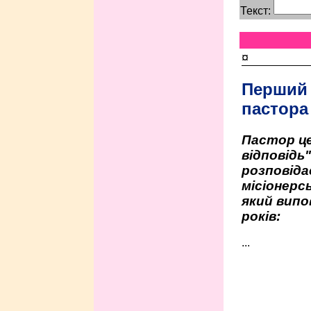
Текст:
¤
Перший
пастора
Пастор це
відповідь
розповіда
місіонерсь
який випо
років:
...