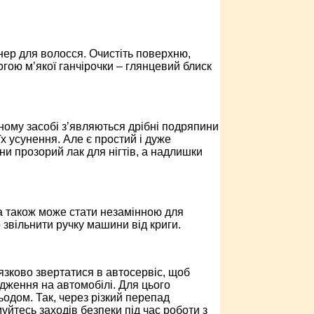
ер для волосся. Очистіть поверхню,
огою м’якої ганчірочки – глянцевий блиск
ному засобі з’являються дрібні подряпини
х усунення. Але є простий і дуже
и прозорий лак для нігтів, а надлишки
на також може стати незамінною для
звільнити ручку машини від криги.
язково звертатися в автосервіс, щоб
дження на автомобілі. Для цього
ьодом. Так, через різкий перепад
йтесь заходів безпеки під час роботи з