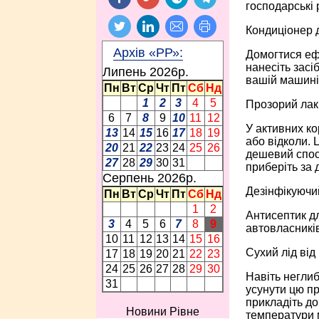
господарські 
Кондиціонер 
Архів «РР»:
Домогтися еф
нанесіть засі
Липень 2026p.
вашій машині
Пн
Вт
Ср
Чт
Пт
Сб
Нд
1
2
3
4
5
Прозорий лак
6
7
8
9
10
11
12
У активних ко
13
14
15
16
17
18
19
або відколи. 
20
21
22
23
24
25
26
дешевий спосі
27
28
29
30
31
приберіть за
Серпень 2026p.
Дезінфікуючий
Пн
Вт
Ср
Чт
Пт
Сб
Нд
1
2
Антисептик дл
3
4
5
6
7
8
9
автовласників
10
11
12
13
14
15
16
Сухий лід від
17
18
19
20
21
22
23
24
25
26
27
28
29
30
Навіть неглиб
31
усунути цю пр
прикладіть до
Новини Рівне
температури м