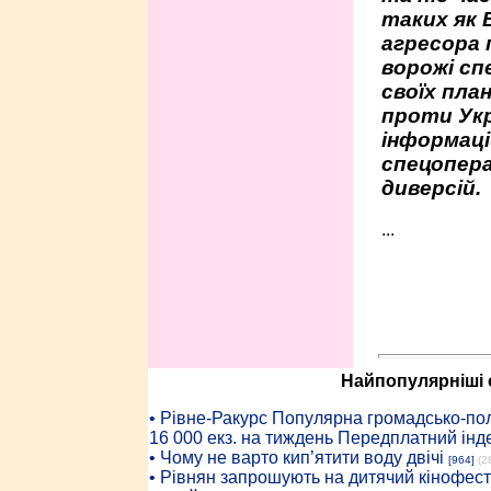
таких як 
агресора 
ворожі сп
своїх пла
проти Укр
інформаці
спецопера
диверсій.
...
Найпопулярніші с
• Рiвне-Ракурс Популярна громадсько-пол
16 000 екз. на тиждень Передплатний інд
• Чому не варто кип’ятити воду двічі
[964]
(2
• Рівнян запрошують на дитячий кінофест