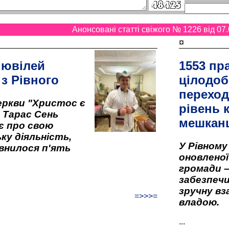
Анонсовані статті свіжого № 1226 від 07.
¤
 ювілей
1553 пр
 з Рівного
цілодоб
переход
ркви "Христос є
рівень к
" Тарас Сень
мешкан
є про свою
ку діяльність,
У Рівном
внилося п'ять
оновленої 
громади –
забезпеч
зручну вз
=>>>=
владою.
...