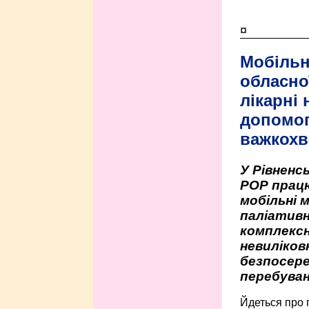
¤
Мобільн
обласно
лікарні
допомо
важкохв
У Рівненсь
РОР працю
мобільні 
паліативн
комплексн
невиліко
безпосере
перебуван
Йдеться про 