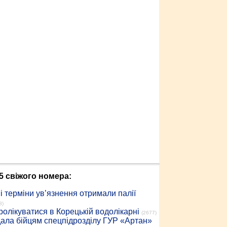
5 свіжого номера:
 терміни ув’язнення отримали палії
8)
ролікуватися в Корецькій водолікарні
(2677)
дала бійцям спецпідрозділу ГУР «Артан»