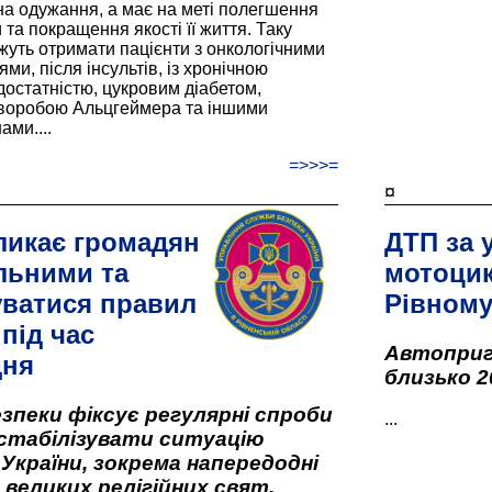
а одужання, а має на меті полегшення
та покращення якості її життя. Таку
жуть отримати пацієнти з онкологічними
и, після інсультів, із хронічною
остатністю, цукровим діабетом,
хворобою Альцгеймера та іншими
ами....
=>>>=
¤
ликає громадян
ДТП за 
льними та
мотоцик
ватися правил
Рівном
під час
Автоприго
дня
близько 2
зпеки фіксує регулярні спроби
...
стабілізувати ситуацію
 України, зокрема напередодні
 великих релігійних свят,