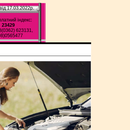
ід 17.03.2022p.
латний індекс:
23429
8(0362) 623131,
98)0565477