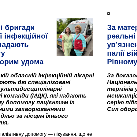
¤
і бригади
За мате
ї інфекційної
реальні
 надають
ув’язне
гу
палії ві
орим удома
Рівном
кій обласній інфекційній лікарні
За доказ
ють дві спеціалізовані
Національ
мультидисциплінарні
термінів 
і команди (МДК), які надають
мешканців
у допомогу пацієнтам із
серію під
вними захворюваннями
Сил оборо
дньо за місцем їхнього
...
ня.
паліативну допомогу — лікування, що не