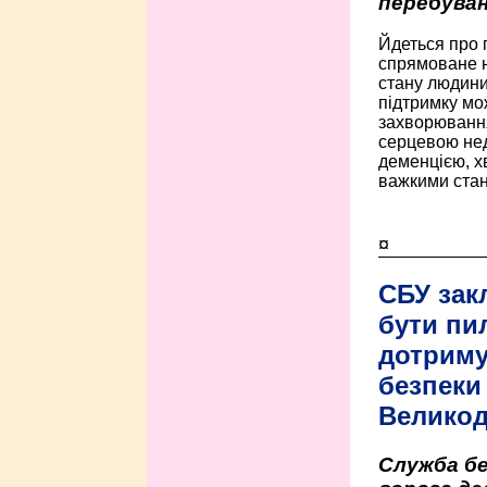
перебуван
Йдеться про 
спрямоване н
стану людини 
підтримку мо
захворюванням
серцевою нед
деменцією, 
важкими стан
¤
СБУ зак
бути пи
дотриму
безпеки 
Велико
Служба бе