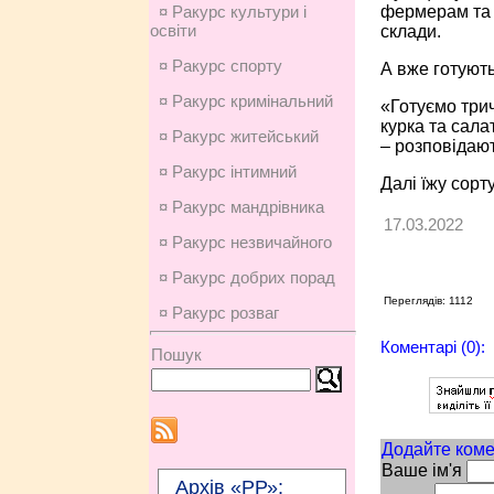
фермерам та 
¤ Ракурс культури і
освіти
склади.
¤ Ракурс спорту
А вже готують
¤ Ракурс кримінальний
«Готуємо трич
курка та сала
¤ Ракурс житейський
– розповідают
¤ Ракурс інтимний
Далі їжу сорт
¤ Ракурс мандрівника
17.03.2022
¤ Ракурс незвичайного
¤ Ракурс добрих порад
Переглядів: 1112
¤ Ракурс розваг
Коментарі (0):
Пошук
Додайте коме
Ваше ім'я
Архів «РР»: