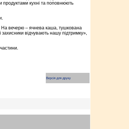
и продуктами кухні та поповнюють
и.
от. На вечерю – ячнева каша, тушкована
і захисники відчувають нашу підтримку»,
 частини.
Версія для друку