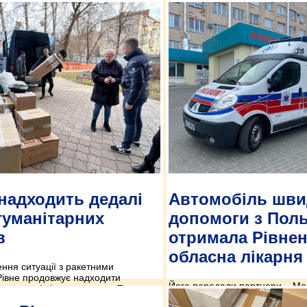
 надходить дедалі
Автомобіль шви
гуманітарних
допомоги з Пол
в
отримала Рівне
обласна лікарня
ння ситуації з ракетними
Рівне продовжує надходити
Його передали партнери – Ма
помога від інших держав. Про це
Люблінського воєводства.
етар Рівнеради Віктор Шакирзян.