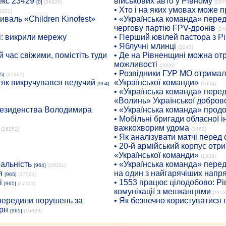
екс 23429
військових авто у Рівному
[0]
(36020)
(267
• Хто і на яких умовах може п
8201)
иваль «Children Kinofest»
• «Українська команда» пере
чергову партію FPV-дронів
(24
: викрили мережу
• Перший ювілей пастора з Р
• Яблучні млинці
(2040)
 час свіжими, помістіть туди
• Де на Рівненщині можна отр
можливості
(2006)
• Розвідники ГУР МО отримали
5]
(27267)
: як викручувався ведучий
«Української команди»
[964]
(1654)
• «Українська команда» пере
«Волинь» Української доброво
президенства Володимира
• «Українська команда» про
• Мобільні бригади обласної 
важкохворим удома
(26252)
(1462)
• Як аналізувати матчі перед
• 20-й армійський корпус от
«Української команди»
(1338)
ральність
• «Українська команда» пере
[964]
(18031)
я
на один з найгарячіших напр
[965]
(17521)
і
• 1553 працює цілодобово: Рі
[965]
(17211)
комунікації з мешканцями
(1153
опередили порушень за
• Як безпечно користуватися
рн
[965]
(16839)