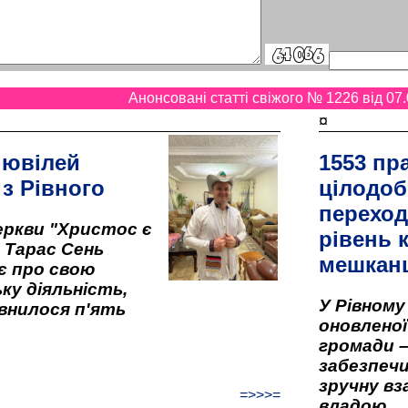
Анонсовані статті свіжого № 1226 від 07.
¤
 ювілей
1553 пр
 з Рівного
цілодоб
переход
ркви "Христос є
рівень к
" Тарас Сень
мешкан
є про свою
ку діяльність,
У Рівном
внилося п'ять
оновленої 
громади –
забезпеч
зручну вз
=>>>=
владою.