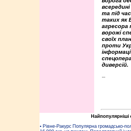
ворога де
всередині
та під час
таких як 
агресора 
ворожі сп
своїх пла
проти Укр
інформаці
спецопера
диверсій.
...
Найпопулярніші с
• Рiвне-Ракурс Популярна громадсько-пол