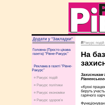
Додати у "Закладки"
#
Ракурс подій
Головна (Просто цікава
На баз
газета) "Рівне-Ракурс"
захис
Реклама в газеті "Рівне-
Ракурс"
Захисникам 
¤ Ракурс подій
Рівненськог
¤ Ракурс політики
«Кухні працюю
беруть участь
¤ Ракурс економiки
гарячого хар
¤ Ракурс здоров'я
Функціонуван