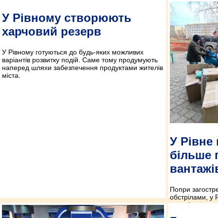
У Рівному створюють
харчовий резерв
У Рівному готуються до будь-яких можливих
варіантів розвитку подій. Саме тому продумують
наперед шляхи забезпечення продуктами жителів
міста.
У Рівне
більше 
вантажі
Попри загостре
обстрілами, у 
гуманітарна до
повідомив секр