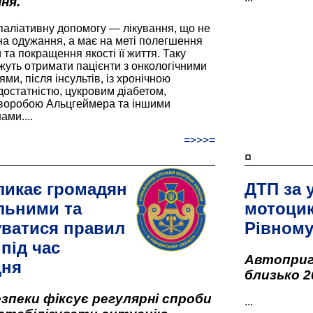
ня.
паліативну допомогу — лікування, що не
а одужання, а має на меті полегшення
та покращення якості її життя. Таку
жуть отримати пацієнти з онкологічними
и, після інсультів, із хронічною
остатністю, цукровим діабетом,
хворобою Альцгеймера та іншими
ами....
=>>>=
¤
ликає громадян
ДТП за 
льними та
мотоцик
ватися правил
Рівном
під час
Автоприго
дня
близько 2
зпеки фіксує регулярні спроби
...