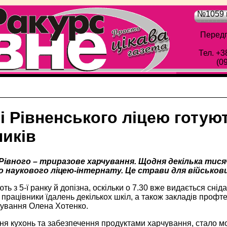
№1059 в
Передп
Тел. +3
(0
і Рівненського ліцею готую
ників
Рівного – триразове харчування. Щодня декілька тис
о наукового ліцею-інтернату. Це страви для військов
ть з 5-ї ранку й допізна, оскільки о 7.30 вже видається сні
 працівники їдалень декількох шкіл, а також закладів профте
чування Олена Хотенко.
ня кухонь та забезпечення продуктами харчування, стало 