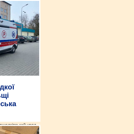
дкої
ьщі
нська
ршалківський уряд