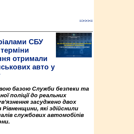
=>>>=
ріалами СБУ
 терміни
ння отримали
йськових авто у
у
овою базою Служби безпеки та
ної поліції до реальних
ув’язнення засуджено двох
 Рівненщини, які здійснили
палів службових автомобілів
ни.