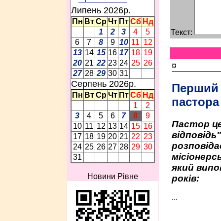
Липень 2026p.
Пн
Вт
Ср
Чт
Пт
Сб
Нд
1
2
3
4
5
Текст:
6
7
8
9
10
11
12
13
14
15
16
17
18
19
20
21
22
23
24
25
26
¤
27
28
29
30
31
Серпень 2026p.
Перший
Пн
Вт
Ср
Чт
Пт
Сб
Нд
пастора
1
2
3
4
5
6
7
8
9
Пастор це
10
11
12
13
14
15
16
відповідь
17
18
19
20
21
22
23
розповіда
24
25
26
27
28
29
30
місіонерсь
31
який випо
Новини Рівне
років:
...