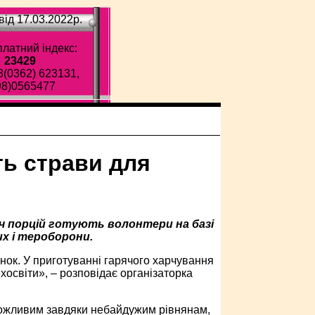
ід 17.03.2022p.
латний індекс:
23429
8(0362) 623131,
98)0565477
ть страви для
яч порцій готують волонтери на базі
их і тероборони.
данок. У приготуванні гарячого харчування
хосвіти», – розповідає організаторка
можливим завдяки небайдужим рівнянам,