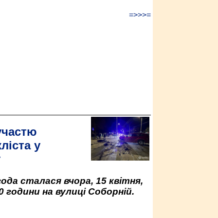
=>>>=
участю
ліста у
у
да сталася вчора, 15 квітня,
0 години на вулиці Соборній.