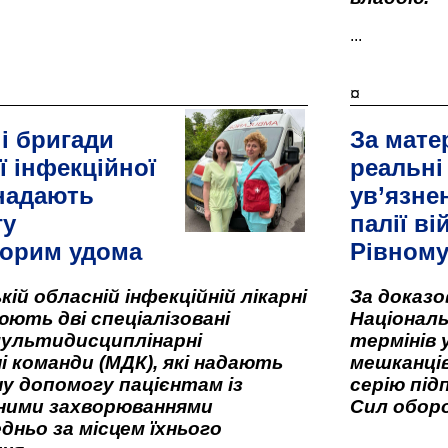
...
¤
і бригади
За мате
ї інфекційної
реальні
 надають
ув’язне
гу
палії ві
орим удома
Рівном
кій обласній інфекційній лікарні
За доказ
ють дві спеціалізовані
Національ
мультидисциплінарні
термінів 
і команди (МДК), які надають
мешканців
у допомогу пацієнтам із
серію під
вними захворюваннями
Сил оборо
дньо за місцем їхнього
...