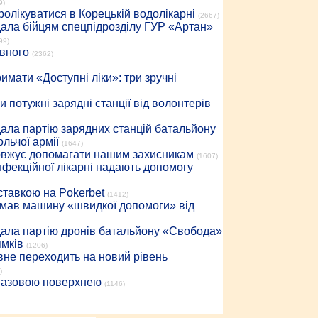
9)
ролікуватися в Корецькій водолікарні
(2667)
дала бійцям спецпідрозділу ГУР «Артан»
99)
івного
(2362)
имати «Доступні ліки»: три зручні
 потужні зарядні станції від волонтерів
дала партію зарядних станцій батальйону
льчої армії
(1647)
довжує допомагати нашим захисникам
(1607)
інфекційної лікарні надають допомогу
 ставкою на Pokerbet
(1412)
римав машину «швидкої допомоги» від
дала партію дронів батальйону «Свобода»
ямків
(1206)
вне переходить на новий рівень
)
 газовою поверхнею
(1146)