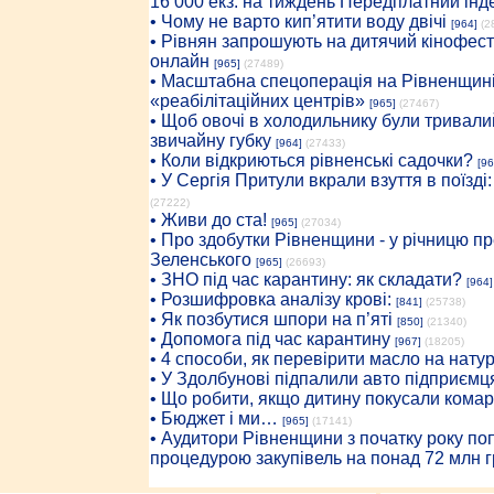
16 000 екз. на тиждень Передплатний інд
• Чому не варто кип’ятити воду двічі
[964]
(2
• Рівнян запрошують на дитячий кінофест
онлайн
[965]
(27489)
• Масштабна спецоперація на Рівненщині
«реабілітаційних центрів»
[965]
(27467)
• Щоб овочі в холодильнику були тривалий
звичайну губку
[964]
(27433)
• Коли відкриються рівненські садочки?
[96
• У Сергія Притули вкрали взуття в поїзді
(27222)
• Живи до ста!
[965]
(27034)
• Про здобутки Рівненщини - у річницю 
Зеленського
[965]
(26693)
• ЗНО під час карантину: як складати?
[964]
• Розшифровка аналізу крові:
[841]
(25738)
• Як позбутися шпори на п’яті
[850]
(21340)
• Допомога під час карантину
[967]
(18205)
• 4 способи, як перевірити масло на нату
• У Здолбунові підпалили авто підприємц
• Що робити, якщо дитину покусали комар
• Бюджет і ми…
[965]
(17141)
• Аудитори Рівненщини з початку року п
процедурою закупівель на понад 72 млн г