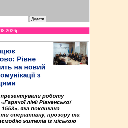
08.2026p.
ацює
ово: Рівне
ить на новий
омунікації з
цями
у презентували роботу
«Гарячої лінії Рівненської
 1553», яка покликана
ити оперативну, прозору та
аємодію жителів із міською