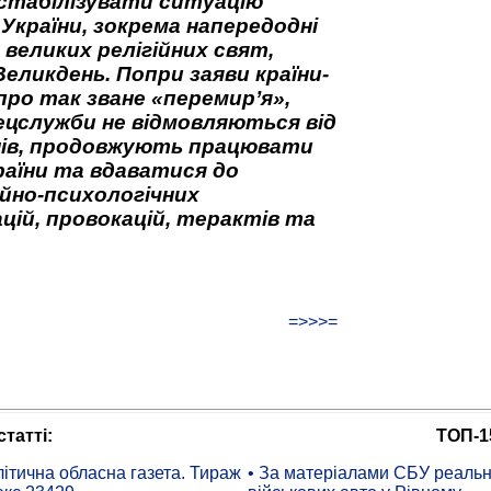
стабілізувати ситуацію
 України, зокрема напередодні
 великих релігійних свят,
Великдень. Попри заяви країни-
про так зване «перемир’я»,
ецслужби не відмовляються від
нів, продовжують працювати
аїни та вдаватися до
йно-психологічних
цій, провокацій, терактів та
=>>>=
татті:
ТОП-1
ітична обласна газета. Тираж
• За матеріалами СБУ реальні