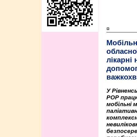
¤
Мобільн
обласно
лікарні
допомо
важкохв
У Рівненсь
РОР працю
мобільні 
паліативн
комплексн
невиліко
безпосере