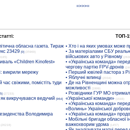
=>>>=
татті:
ТОП-1
ітична обласна газета. Тираж
• Хто і на яких умовах може п
екс 23429
• За матеріалами СБУ реальні
[0]
(35969)
військових авто у Рівному
8165)
(263
иваль «Children Kinofest»
• «Українська команда» пере
чергову партію FPV-дронів
(24
: викрили мережу
• Перший ювілей пастора з Р
• Яблучні млинці
(2034)
 час свіжими, помістіть туди
• Де на Рівненщині можна отр
можливості
(1999)
• Розвідники ГУР МО отримали
5]
(27233)
: як викручувався ведучий
«Української команди»
[964]
(1648)
• «Українська команда» пере
«Волинь» Української доброво
президенства Володимира
• «Українська команда» про
• Мобільні бригади обласної 
важкохворим удома
(26218)
(1457)
• Як аналізувати матчі перед