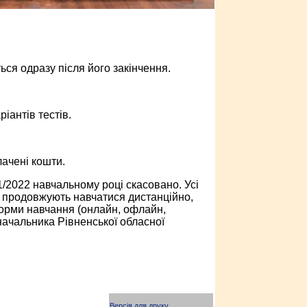
ся одразу після його закінчення.
іантів тестів.
ачені кошти.
1/2022 навчальному році скасовано. Усі
та продовжують навчатися дистанційно,
орми навчання (онлайн, офлайн,
начальника Рівненської обласної
Версія для друку