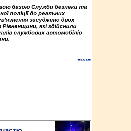
овою базою Служби безпеки та
ної поліції до реальних
ув’язнення засуджено двох
 Рівненщини, які здійснили
палів службових автомобілів
ни.
=>>>=
участю