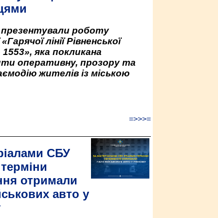
цями
у презентували роботу
«Гарячої лінії Рівненської
 1553», яка покликана
ити оперативну, прозору та
аємодію жителів із міською
=>>>=
ріалами СБУ
 терміни
ння отримали
йськових авто у
у