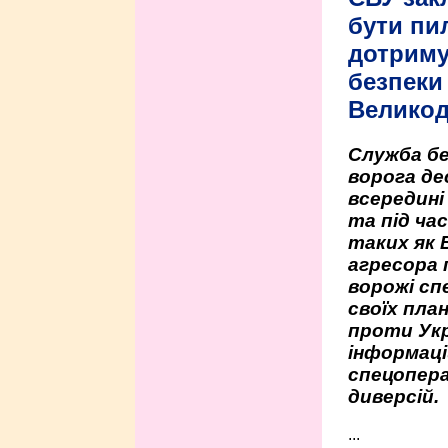
бути пи
дотриму
безпеки 
Велико
Служба бе
ворога де
всередині
та під час
таких як 
агресора 
ворожі сп
своїх пла
проти Укр
інформаці
спецопера
диверсій.
...