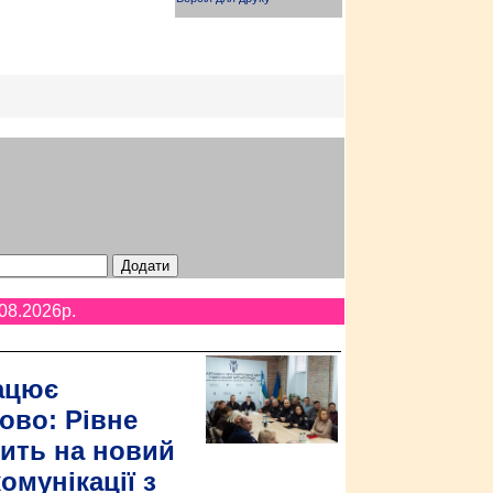
08.2026p.
ацює
ово: Рівне
ить на новий
омунікації з