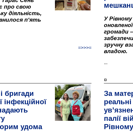
" Тарас Сень
мешкан
є про свою
ку діяльність,
У Рівном
внилося п'ять
оновленої 
громади –
забезпеч
зручну вз
=>>>=
владою.
...
¤
і бригади
За мате
ї інфекційної
реальні
 надають
ув’язне
гу
палії ві
орим удома
Рівном