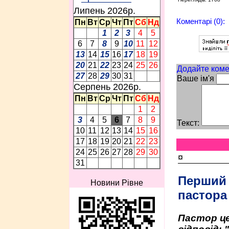
Липень 2026p.
Коментарі (0):
Пн
Вт
Ср
Чт
Пт
Сб
Нд
1
2
3
4
5
6
7
8
9
10
11
12
13
14
15
16
17
18
19
20
21
22
23
24
25
26
Додайте коме
27
28
29
30
31
Ваше ім'я
Серпень 2026p.
Пн
Вт
Ср
Чт
Пт
Сб
Нд
1
2
3
4
5
6
7
8
9
Текст:
10
11
12
13
14
15
16
17
18
19
20
21
22
23
24
25
26
27
28
29
30
¤
31
Перший
Новини Рівне
пастора
Пастор це