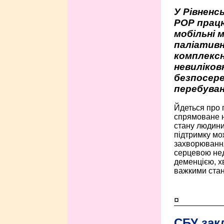
У Рівненсь
РОР працю
мобільні 
паліативн
комплексн
невиліко
безпосере
перебуван
Йдеться про 
спрямоване н
стану людини 
підтримку мо
захворюванням
серцевою нед
деменцією, 
важкими стан
¤
СБУ зак