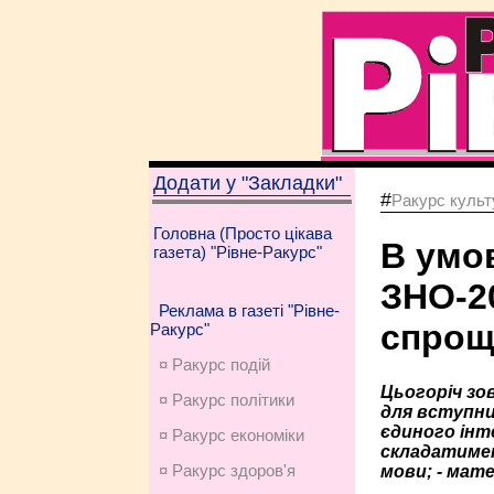
Додати у "Закладки"
#
Ракурс культу
Головна (Просто цікава
В умо
газета) "Рівне-Ракурс"
ЗНО-2
Реклама в газеті "Рівне-
спрощ
Ракурс"
¤ Ракурс подій
Цьогоріч зо
¤ Ракурс політики
для вступни
єдиного інт
¤ Ракурс економiки
складатиметь
¤ Ракурс здоров'я
мови; - мате