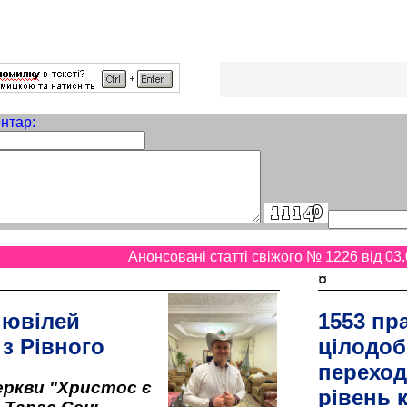
нтар:
Анонсовані статті свіжого № 1226 від 03.
¤
 ювілей
1553 пр
 з Рівного
цілодоб
переход
ркви "Христос є
рівень к