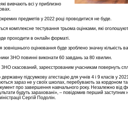
які вивчають всі у приблизно
овах.
окремих предметів у 2022 році проводитися не буде.
ся комплексне тестування трьома оцінками, які оголошують
уде проходити в онлайн форматі.
 зовнішнього оцінювання буде зроблено значну кількість вар
ники ЗНО повинні виконати 60 завдань за 80 хвилин.
 ЗНО скасований, зареєстрованим учасникам повернуть спл
державну підсумкову атестацію для учнів 4 і 9 класів у 202
чаються зараз не у своїх школах, перебувають за кордоном 
кумент про завершення навчального року. Незалежно від ф
ультати будуть зараховані», – повідомив перший заступник 
міністрації Сергій Подолін.