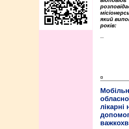
відповідь
розповіда
місіонерсь
який випо
років:
...
¤
Мобільн
обласно
лікарні
допомо
важкохв