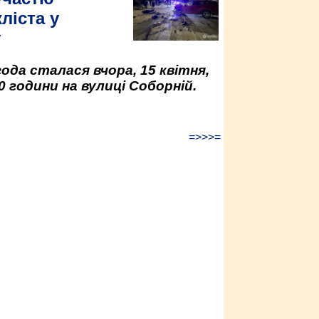
ліста у
у
да сталася вчора, 15 квітня,
0 години на вулиці Соборній.
=>>>=