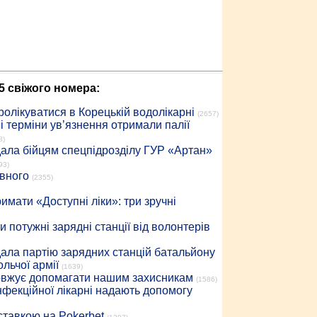
5 свіжого номера:
ролікуватися в Корецькій водолікарні
(2657)
 терміни ув’язнення отримали палії
8)
дала бійцям спецпідрозділу ГУР «Артан»
93)
івного
(2355)
имати «Доступні ліки»: три зручні
 потужні зарядні станції від волонтерів
дала партію зарядних станцій батальйону
льчої армії
(1639)
довжує допомагати нашим захисникам
(1586)
інфекційної лікарні надають допомогу
 ставкою на Pokerbet