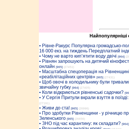
Найпопулярніші с
• Рiвне-Ракурс Популярна громадсько-пол
16 000 екз. на тиждень Передплатний інд
• Чому не варто кип’ятити воду двічі
[964]
(2
• Рівнян запрошують на дитячий кінофест
онлайн
[965]
(27451)
• Масштабна спецоперація на Рівненщині
«реабілітаційних центрів»
[965]
(27431)
• Щоб овочі в холодильнику були тривалий
звичайну губку
[964]
(27405)
• Коли відкриються рівненські садочки?
[96
• У Сергія Притули вкрали взуття в поїзді
(27191)
• Живи до ста!
[965]
(26996)
• Про здобутки Рівненщини - у річницю 
Зеленського
[965]
(26656)
• ЗНО під час карантину: як складати?
[964]
• Розшифровка аналізу крові: