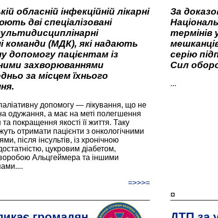
кій обласній інфекційній лікарні
За доказ
ють дві спеціалізовані
Національ
мультидисциплінарні
термінів 
і команди (МДК), які надають
мешканців
у допомогу пацієнтам із
серію під
вними захворюваннями
Сил оборо
дньо за місцем їхнього
...
ня.
паліативну допомогу — лікування, що не
а одужання, а має на меті полегшення
та покращення якості її життя. Таку
жуть отримати пацієнти з онкологічними
и, після інсультів, із хронічною
остатністю, цукровим діабетом,
хворобою Альцгеймера та іншими
ами....
=>>>=
¤
ликає громадян
ДТП за 