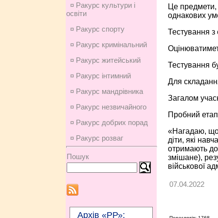
¤ Ракурс культури і
Це предмети, 
освіти
однакових ум
¤ Ракурс спорту
Тестування з 
¤ Ракурс кримінальний
Оцінюватиметь
¤ Ракурс житейський
Тестування б
¤ Ракурс інтимний
Для складання
¤ Ракурс мандрівника
Загалом учас
¤ Ракурс незвичайного
Пробний етап
¤ Ракурс добрих порад
«Нагадаю, що 
¤ Ракурс розваг
діти, які нав
отримають до
Пошук
змішане), рез
військової ад
07.04.2022
Архів «РР»:
Переглядів: 1768