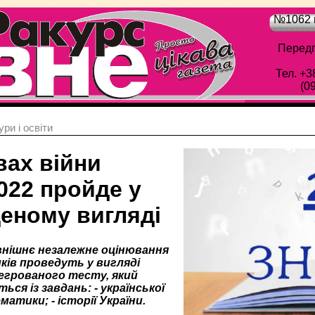
№1062 в
Передп
Тел. +3
(0
ри і освіти
вах війни
022 пройде у
еному вигляді
внішнє незалежне оцінювання
ків проведуть у вигляді
егрованого тесту, який
ся із завдань: - української
матики; - історії України.