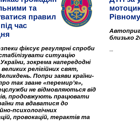
льними та
мотоцик
ватися правил
Рівном
під час
Автоприго
дня
близько 2
зпеки фіксує регулярні спроби
...
стабілізувати ситуацію
 України, зокрема напередодні
 великих релігійних свят,
Великдень. Попри заяви країни-
про так зване «перемир’я»,
ецслужби не відмовляються від
нів, продовжують працювати
аїни та вдаватися до
йно-психологічних
цій, провокацій, терактів та