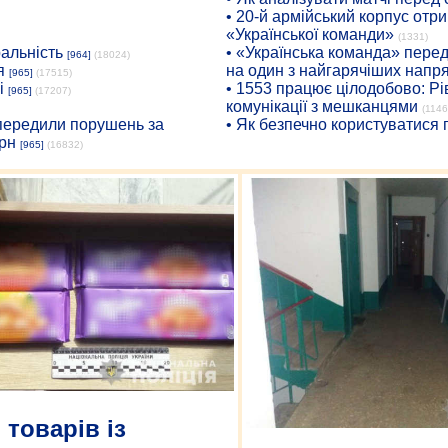
• 20-й армійський корпус от
«Української команди»
(1331)
ральність
• «Українська команда» пере
[964]
(18024)
я
на один з найгарячіших напр
[965]
(17515)
і
• 1553 працює цілодобово: Рі
[965]
(17207)
комунікації з мешканцями
(1146
опередили порушень за
• Як безпечно користуватися
рн
[965]
(16832)
 товарів із