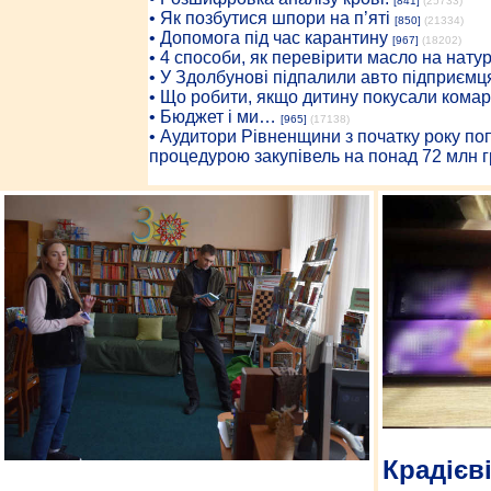
[841]
(25733)
• Як позбутися шпори на п’яті
[850]
(21334)
• Допомога під час карантину
[967]
(18202)
• 4 способи, як перевірити масло на нату
• У Здолбунові підпалили авто підприємц
• Що робити, якщо дитину покусали комар
• Бюджет і ми…
[965]
(17138)
• Аудитори Рівненщини з початку року п
процедурою закупівель на понад 72 млн г
Крадієві