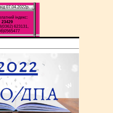
ід 07.04.2022p.
латний індекс:
23429
8(0362) 623131,
98)0565477