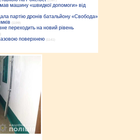
(1397)
римав машину «швидкої допомоги» від
дала партію дронів батальйону «Свобода»
ямків
(1199)
вне переходить на новий рівень
)
 газовою поверхнею
(1141)