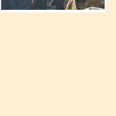
«Рівне – захищене». Віталій
Коваль перевірив
фортифікаційні споруди
навколо обласного центру
Начальник Рівненської ОВА Віталій Коваль разом із
секретарем міської ради Віктором Шакирзяном оглянули
фортифікаційні споруди навколо Рівного.