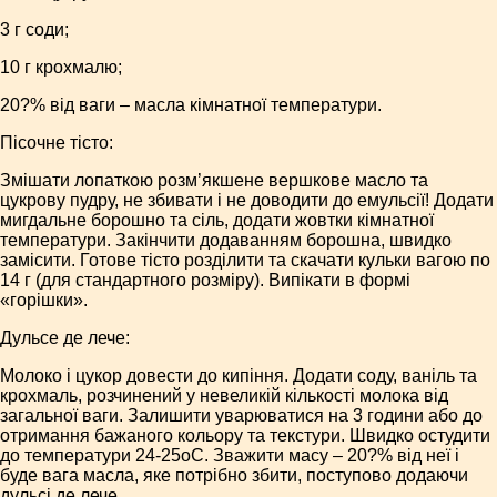
3 г соди;
10 г крохмалю;
20?% від ваги – масла кімнатної температури.
Пісочне тісто:
Змішати лопаткою роз­м’як­ше­не вершкове масло та
цукрову пудру, не збивати і не доводити до емульсії! Додати
мигдальне борошно та сіль, додати жовтки кімнатної
температури. Закінчити додаванням борошна, швидко
замісити. Готове тісто розділити та скачати кульки вагою по
14 г (для стандартного розміру). Випікати в формі
«горішки».
Дульсе де лече:
Молоко і цукор довести до кипіння. Додати соду, ваніль та
крохмаль, розчинений у невеликій кількості молока від
загальної ваги. Залишити уварюватися на 3 години або до
отримання бажаного кольору та текстури. Швидко остудити
до температури 24-25оС. Зважити масу – 20?% від неї і
буде вага масла, яке потрібно збити, поступово додаючи
дульсі де лече.