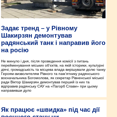
Задає тренд – у Рівному
Шакирзян демонтував
радянський танк і направив його
на росію
Не минуло і дня, після проведення комісії з питань
перейменування міських об’єктів, на якій історики, культурні
діячі, громадськість та місцева влада вирішували долю танку
Героям-визволителям Рівного та пам’ятнику радянського
воєначальника Богомолова, як секретар Рівненської міської
ради Віктор Шакирзян демонтував перший із них та
відправив радянську САУ на «Пагорб Слави» при цьому
направивши дуло
Як працює «швидка» під час дії
воєнного стану чи