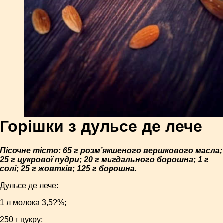
Горішки з дульсе де лече
Пісочне тісто: 65 г розм’якшеного вершкового масла;
25 г цукрової пудри; 20 г мигдального борошна; 1 г
солі; 25 г жовтків; 125 г борошна.
Дульсе де лече:
1 л молока 3,5?%;
250 г цукру;