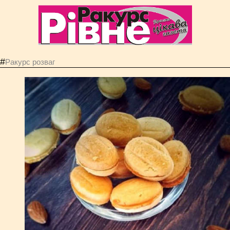
#
Ракурс розваг