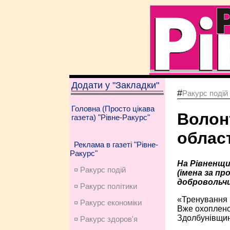
Додати у "Закладки"
#
Ракурс подій
Головна (Просто цікава
Волон
газета) "Рівне-Ракурс"
облас
Реклама в газеті "Рівне-
Ракурс"
На Рівненщи
¤ Ракурс подій
(імена за п
добровольчи
¤ Ракурс політики
«Тренування 
¤ Ракурс економiки
Вже охоплено 
Здолбунівщин
¤ Ракурс здоров'я