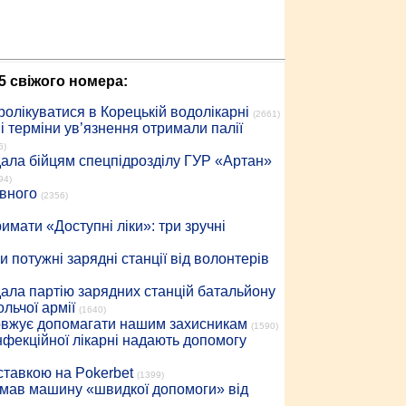
5 свіжого номера:
ролікуватися в Корецькій водолікарні
(2661)
 терміни ув’язнення отримали палії
6)
дала бійцям спецпідрозділу ГУР «Артан»
94)
івного
(2356)
имати «Доступні ліки»: три зручні
 потужні зарядні станції від волонтерів
дала партію зарядних станцій батальйону
льчої армії
(1640)
довжує допомагати нашим захисникам
(1590)
інфекційної лікарні надають допомогу
 ставкою на Pokerbet
(1399)
римав машину «швидкої допомоги» від