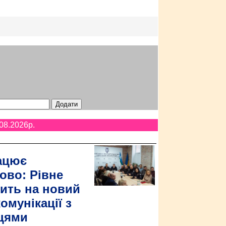
08.2026p.
ацює
ово: Рівне
ить на новий
омунікації з
цями