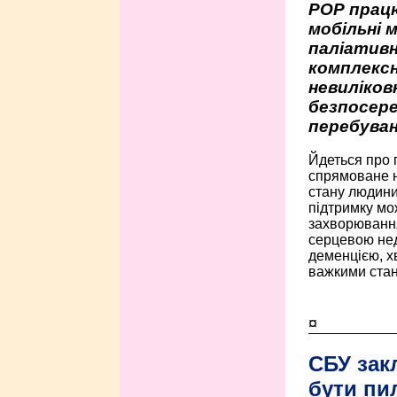
РОР працю
мобільні 
паліативн
комплексн
невиліко
безпосере
перебуван
Йдеться про 
спрямоване н
стану людини 
підтримку мо
захворюванням
серцевою нед
деменцією, 
важкими стан
¤
СБУ зак
бути пи