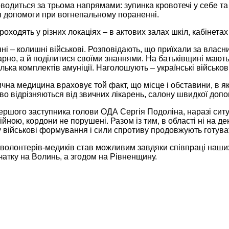
одиться за трьома напрямами: зупинка кровотечі у себе та
я допомоги при вогнепальному пораненні.
оходять у різних локаціях – в актових залах шкіл, кабінетах
ні – колишні військові. Розповідають, що приїхали за влас
рно, а й поділитися своїми знаннями. На батьківщині мают
лька комплектів амуніції. Наголошують – українські військов
чна медицина враховує той факт, що місце і обставини, в я
во відрізняються від звичних лікарень, салону швидкої допо
ершого заступника голови ОДА Сергія Подоліна, наразі сит
ійною, кордони не порушені. Разом із тим, в області ні на де
у військові формування і сили спротиву продовжують готува
 волонтерів-медиків став можливим завдяки співпраці наших
атку на Волинь, а згодом на Рівненщину.