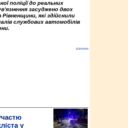
ної поліції до реальних
ув’язнення засуджено двох
 Рівненщини, які здійснили
палів службових автомобілів
ни.
=>>>=
участю
ліста у