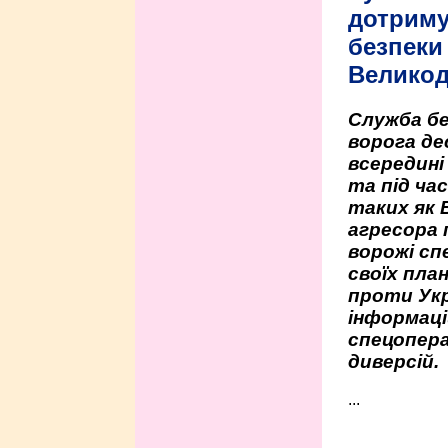
дотриму
безпеки 
Велико
Служба бе
ворога де
всередині
та під час
таких як 
агресора 
ворожі сп
своїх пла
проти Укр
інформаці
спецопера
диверсій.
...