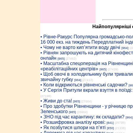
Найпопулярніші с
• Рiвне-Ракурс Популярна громадсько-пол
16 000 екз. на тиждень Передплатний інд
• Чому не варто кип’ятити воду двічі
[964]
(2
• Рівнян запрошують на дитячий кінофест
онлайн
[965]
(27462)
• Масштабна спецоперація на Рівненщині
«реабілітаційних центрів»
[965]
(27439)
• Щоб овочі в холодильнику були тривалий
звичайну губку
[964]
(27412)
• Коли відкриються рівненські садочки?
[96
• У Сергія Притули вкрали взуття в поїзді
(27198)
• Живи до ста!
[965]
(27004)
• Про здобутки Рівненщини - у річницю 
Зеленського
[965]
(26664)
• ЗНО під час карантину: як складати?
[964]
• Розшифровка аналізу крові:
[841]
(25735)
• Як позбутися шпори на п’яті
[850]
(21336)
• Допомога під час карантину