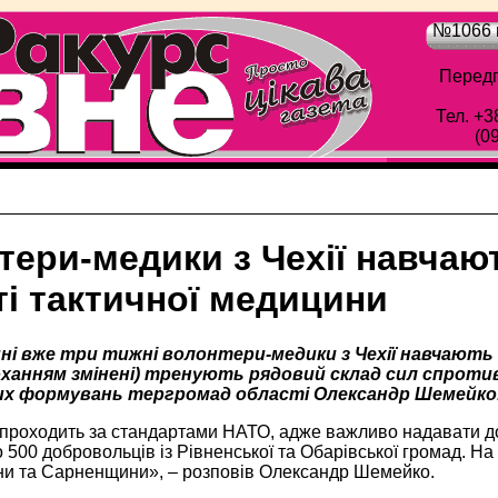
№1066 в
Передп
Тел. +3
(0
тери-медики з Чехії навчаю
ті тактичної медицини
ні вже три тижні волонтери-медики з Чехії навчають 
роханням змінені) тренують рядовий склад сил спроти
х формувань тергромад області Олександр Шемейко
проходить за стандартами НАТО, адже важливо надавати доп
500 добровольців із Рівненської та Обарівської громад. На
и та Сарненщини», – розповів Олександр Шемейко.