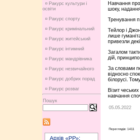
Навчання пров
¤ Ракурс культури і
освіти
шоку, наданн
¤ Ракурс спорту
Тренування пр
¤ Ракурс кримінальний
Тейлор і Джон
лише гуманіта
¤ Ракурс житейський
привезли декі
¤ Ракурс інтимний
Загалом такти
дій, принципо
¤ Ракурс мандрівника
За словами п
¤ Ракурс незвичайного
відносно спок
¤ Ракурс добрих порад
білорусі. Том
¤ Ракурс розваг
Візит чеських
навчання споч
Пошук
05.05.2022
Переглядів: 1411
Архів «РР»: