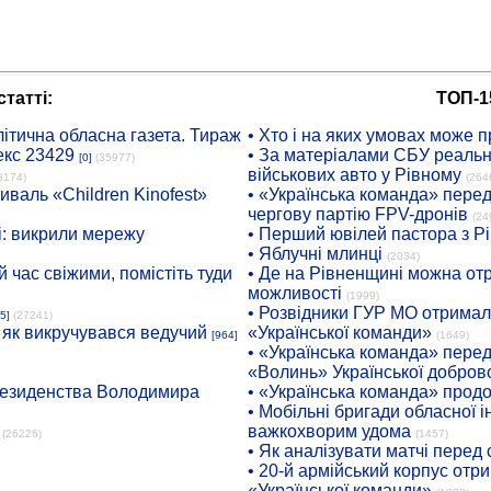
татті:
ТОП-1
ітична обласна газета. Тираж
• Хто і на яких умовах може п
екс 23429
• За матеріалами СБУ реальні
[0]
(35977)
військових авто у Рівному
8174)
(264
иваль «Children Kinofest»
• «Українська команда» пере
чергову партію FPV-дронів
(24
: викрили мережу
• Перший ювілей пастора з Р
• Яблучні млинці
(2034)
 час свіжими, помістіть туди
• Де на Рівненщині можна отр
можливості
(1999)
• Розвідники ГУР МО отримали
5]
(27241)
: як викручувався ведучий
«Української команди»
[964]
(1649)
• «Українська команда» пере
«Волинь» Української доброво
президенства Володимира
• «Українська команда» про
• Мобільні бригади обласної 
важкохворим удома
(26226)
(1457)
• Як аналізувати матчі перед
• 20-й армійський корпус от
«Української команди»