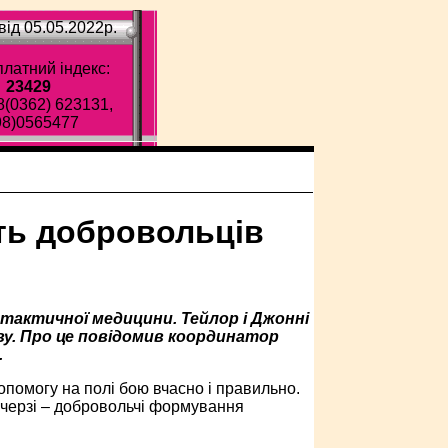
ід 05.05.2022p.
латний індекс:
23429
8(0362) 623131,
98)0565477
ть добровольців
тактичної медицини. Тейлор і Джонні
ву. Про це повідомив координатор
.
омогу на полі бою вчасно і правильно.
 черзі – добровольчі формування