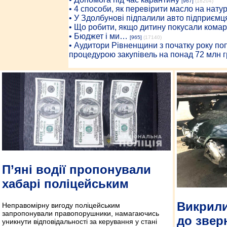
[967]
(18204)
• 4 способи, як перевірити масло на нату
• У Здолбунові підпалили авто підприємц
• Що робити, якщо дитину покусали комар
• Бюджет і ми…
[965]
(17140)
• Аудитори Рівненщини з початку року п
процедурою закупівель на понад 72 млн г
П’яні водії пропонували
хабарі поліцейським
Викрили
Неправомірну вигоду поліцейським
запропонували правопорушники, намагаючись
до звер
уникнути відповідальності за керування у стані