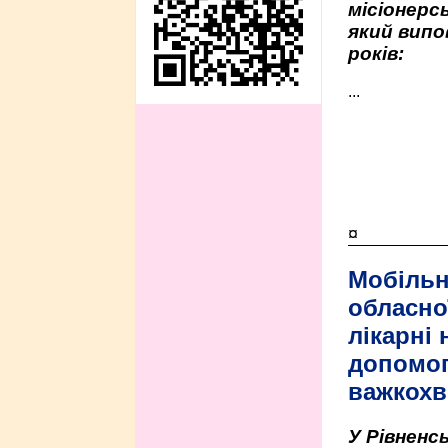
місіонерсь
який випо
років:
...
¤
Мобільн
обласно
лікарні
допомо
важкохв
У Рівненсь