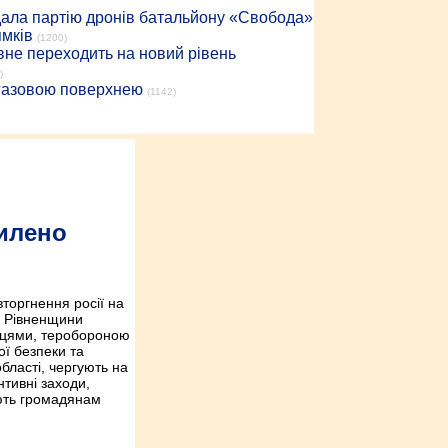
дала партію дронів батальйону «Свобода»
ямків
(1200)
вне переходить на новий рівень
)
 газовою поверхнею
(1142)
илено
торгнення росії на
і Рівненщини
нцями, теробороною
ої безпеки та
бласті, чергують на
тивні заходи,
ють громадянам