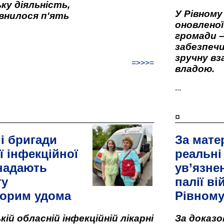
ку діяльність,
У Рівном
внилося п'ять
оновленої 
громади –
забезпеч
зручну вз
=>>>=
владою.
...
¤
і бригади
За мате
ї інфекційної
реальні
 надають
ув’язне
гу
палії ві
орим удома
Рівном
кій обласній інфекційній лікарні
За доказ