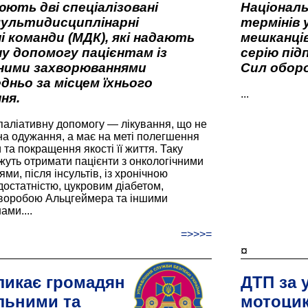
ють дві спеціалізовані
Національ
мультидисциплінарні
термінів 
і команди (МДК), які надають
мешканців
у допомогу пацієнтам із
серію під
вними захворюваннями
Сил оборо
дньо за місцем їхнього
...
ня.
паліативну допомогу — лікування, що не
а одужання, а має на меті полегшення
та покращення якості її життя. Таку
жуть отримати пацієнти з онкологічними
и, після інсультів, із хронічною
остатністю, цукровим діабетом,
хворобою Альцгеймера та іншими
ами....
=>>>=
¤
ликає громадян
ДТП за 
льними та
мотоцик