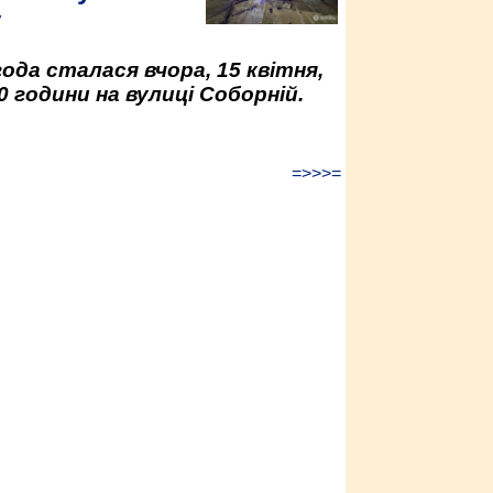
у
да сталася вчора, 15 квітня,
0 години на вулиці Соборній.
=>>>=