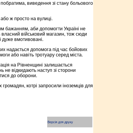
 побратима, виведення зі стану больового
 або ж просто на вулиці.
ним бажанням, аби допомогти Україні не
ь власний військовий магазин, тож сюди
і дуже вмотивовані.
ких надається допомога під час бойових
моги або навіть тротуару серед міста.
уація на Рівненщині залишається
нь не відкидають наступ зі сторони
тися до оборони.
 громадян, котрі запросили іноземців для
Версія для друку