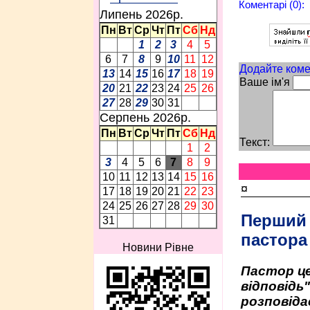
Коментарі (0):
Липень 2026p.
Пн
Вт
Ср
Чт
Пт
Сб
Нд
1
2
3
4
5
6
7
8
9
10
11
12
Додайте коме
13
14
15
16
17
18
19
Ваше ім'я
20
21
22
23
24
25
26
27
28
29
30
31
Серпень 2026p.
Пн
Вт
Ср
Чт
Пт
Сб
Нд
Текст:
1
2
3
4
5
6
7
8
9
10
11
12
13
14
15
16
¤
17
18
19
20
21
22
23
24
25
26
27
28
29
30
Перший
31
пастора
Новини Рівне
Пастор це
відповідь
розповіда