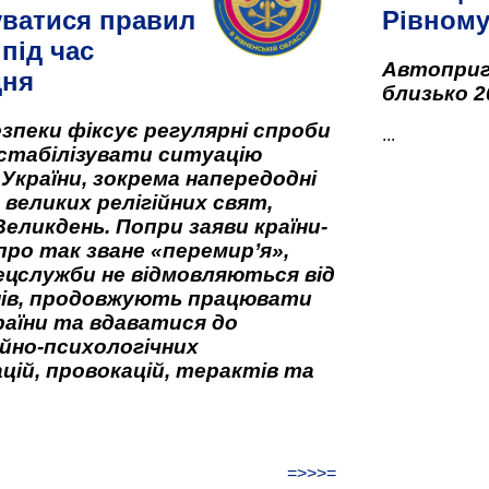
ватися правил
Рівном
під час
Автоприго
дня
близько 2
зпеки фіксує регулярні спроби
...
стабілізувати ситуацію
 України, зокрема напередодні
 великих релігійних свят,
Великдень. Попри заяви країни-
про так зване «перемир’я»,
ецслужби не відмовляються від
нів, продовжують працювати
аїни та вдаватися до
йно-психологічних
цій, провокацій, терактів та
=>>>=