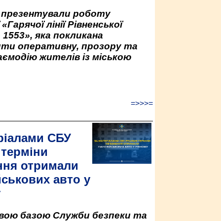
у презентували роботу
«Гарячої лінії Рівненської
 1553», яка покликана
ити оперативну, прозору та
аємодію жителів із міською
=>>>=
ріалами СБУ
 терміни
ння отримали
йськових авто у
у
овою базою Служби безпеки та