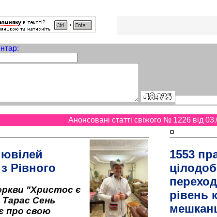
нтар:
Анонсовані статті свіжого № 1226 від 03.
¤
 ювілей
1553 пр
 з Рівного
цілодоб
переход
ркви "Христос є
рівень к
" Тарас Сень
мешкан
є про свою