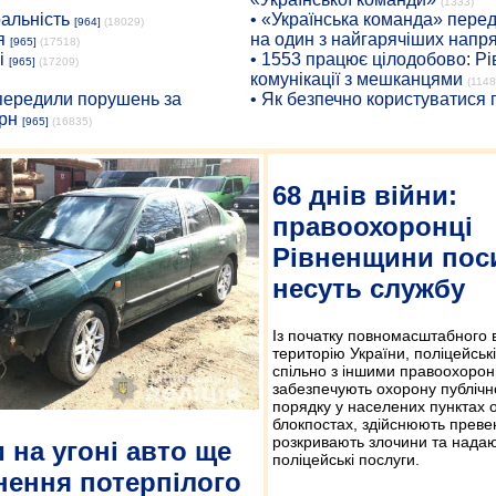
(1333)
ральність
• «Українська команда» пере
[964]
(18029)
я
на один з найгарячіших напр
[965]
(17518)
і
• 1553 працює цілодобово: Рі
[965]
(17209)
комунікації з мешканцями
(1148
опередили порушень за
• Як безпечно користуватися
рн
[965]
(16835)
68 днів війни:
правоохоронці
Рівненщини пос
несуть службу
Із початку повномасштабного в
територію України, поліцейськ
спільно з іншими правоохоро
забезпечують охорону публічн
порядку у населених пунктах о
блокпостах, здійснюють превен
розкривають злочини та нада
 на угоні авто ще
поліцейські послуги.
нення потерпілого