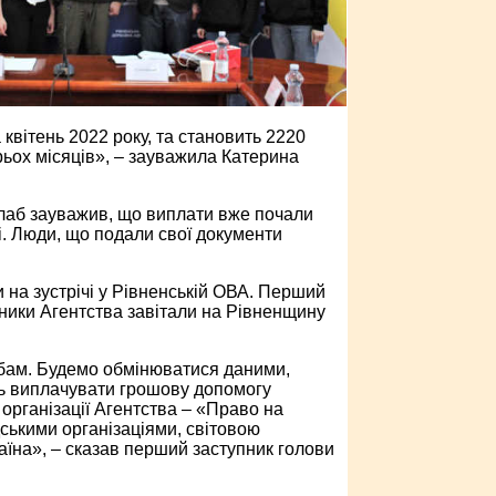
вітень 2022 року, та становить 2220
ьох місяців», – зауважила Катерина
алаб зауважив, що виплати вже почали
ті. Люди, що подали свої документи
 на зустрічі у Рівненській ОВА. Перший
ники Агентства завітали на Рівненщину
бам. Будемо обмінюватися даними,
ть виплачувати грошову допомогу
організації Агентства – «Право на
ськими організаціями, світовою
раїна», – сказав перший заступник голови