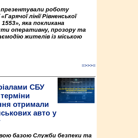
у презентували роботу
«Гарячої лінії Рівненської
 1553», яка покликана
ити оперативну, прозору та
аємодію жителів із міською
=>>>=
ріалами СБУ
 терміни
ння отримали
йськових авто у
у
овою базою Служби безпеки та