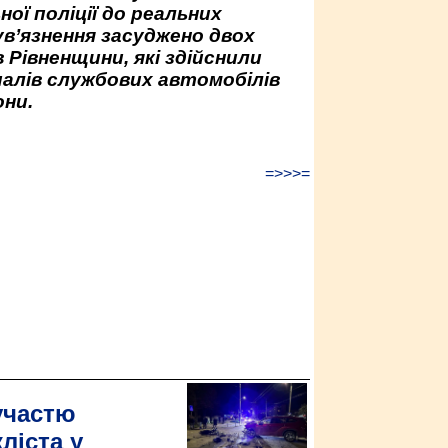
ної поліції до реальних
ув’язнення засуджено двох
 Рівненщини, які здійснили
палів службових автомобілів
ни.
=>>>=
участю
ліста у