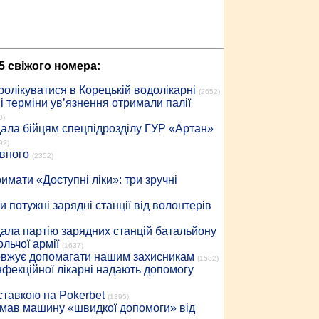
5 свіжого номера:
ролікуватися в Корецькій водолікарні
(2652)
 терміни ув’язнення отримали палії
0)
дала бійцям спецпідрозділу ГУР «Артан»
92)
івного
(2352)
имати «Доступні ліки»: три зручні
 потужні зарядні станції від волонтерів
дала партію зарядних станцій батальйону
льчої армії
(1637)
довжує допомагати нашим захисникам
(1582)
інфекційної лікарні надають допомогу
 ставкою на Pokerbet
(1395)
римав машину «швидкої допомоги» від