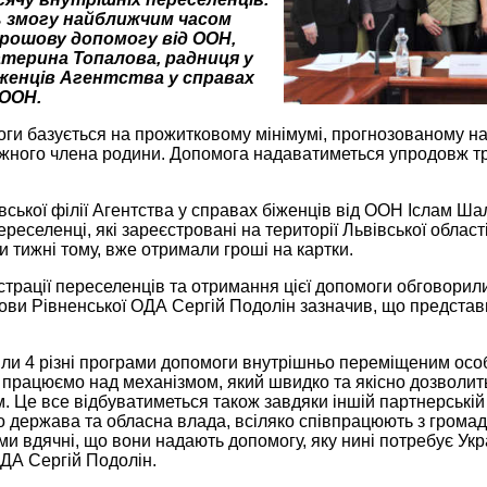
 змогу найближчим часом
рошову допомогу від ООН,
атерина Топалова, радниця у
женців Агентства у справах
 ООН.
и базується на прожитковому мінімумі, прогнозованому на к
ожного члена родини. Допомога надаватиметься упродовж тр
вської філії Агентства у справах біженців від ООН Іслам Ш
реселенці, які зареєстровані на території Львівської облас
и тижні тому, вже отримали гроші на картки.
трації переселенців та отримання цієї допомоги обговорили
лови Рівненської ОДА Сергій Подолін зазначив, що представ
ли 4 різні програми допомоги внутрішньо переміщеним осо
 працюємо над механізмом, який швидко та якісно дозволи
 Це все відбуватиметься також завдяки іншій партнерській 
о держава та обласна влада, всіляко співпрацюють з громад
 ми вдячні, що вони надають допомогу, яку нині потребує Ук
ОДА Сергій Подолін.