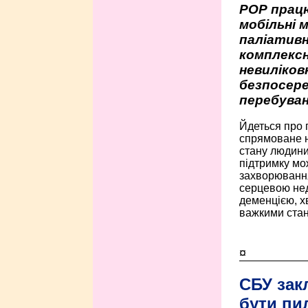
РОР працю
мобільні 
паліативн
комплексн
невиліко
безпосере
перебуван
Йдеться про 
спрямоване н
стану людини 
підтримку мо
захворюванням
серцевою нед
деменцією, 
важкими стан
¤
СБУ зак
бути пи