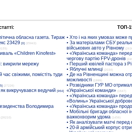
татті:
ТОП-1
ітична обласна газета. Тираж
• Хто і на яких умовах може п
екс 23429
• За матеріалами СБУ реальні
[0]
(35943)
військових авто у Рівному
8155)
(263
иваль «Children Kinofest»
• «Українська команда» пере
чергову партію FPV-дронів
(24
: викрили мережу
• Перший ювілей пастора з Р
• Яблучні млинці
(2034)
 час свіжими, помістіть туди
• Де на Рівненщині можна отр
можливості
(1999)
• Розвідники ГУР МО отримали
5]
(27226)
: як викручувався ведучий
«Української команди»
[964]
(1647)
• «Українська команда» пере
«Волинь» Української доброво
президенства Володимира
• «Українська команда» про
• Мобільні бригади обласної 
важкохворим удома
(26210)
(1456)
• Як аналізувати матчі перед
• 20-й армійський корпус от