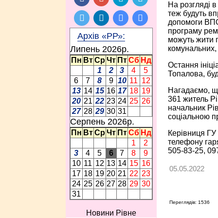
На розгляді в
теж будуть в
допомоги ВПО
програму ремо
Архів «РР»:
можуть жити п
комунальних, 
Липень 2026p.
Пн
Вт
Ср
Чт
Пт
Сб
Нд
Остання ініці
1
2
3
4
5
Топалова, бу
6
7
8
9
10
11
12
Нагадаємо, щ
13
14
15
16
17
18
19
361 житель Р
20
21
22
23
24
25
26
начальник Рів
27
28
29
30
31
соціальною п
Серпень 2026p.
Пн
Вт
Ср
Чт
Пт
Сб
Нд
Керівниця ГУ 
телефону гаря
1
2
505-83-25, 09
3
4
5
6
7
8
9
10
11
12
13
14
15
16
05.05.2022
17
18
19
20
21
22
23
24
25
26
27
28
29
30
31
Переглядів: 1536
Новини Рівне