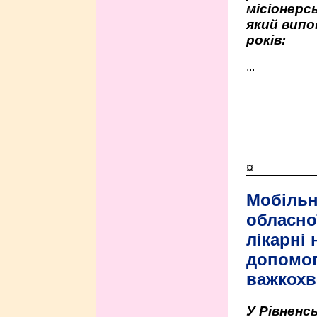
місіонерсь
який випо
років:
...
¤
Мобільн
обласно
лікарні
допомо
важкохв
У Рівненсь