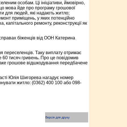
еленим особам. Ці ініціативи, ймовірно,
 що мова йде про програму грошової
и для людей, які надають житло;
ремонт приміщень, у яких потенційно
а, капітального ремонту, реконструкції як
 справах біженців від ООН Катерина
я переселенців. Таку виплату отримає
 60 тисяч гривень. Про це повідомив
. Таке грошове відшкодування передбачене
ласті Юлія Шигорева нагадує номер
онувати житло: (0362) 400 100 або 098-
Версія для друку