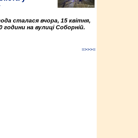
у
да сталася вчора, 15 квітня,
0 години на вулиці Соборній.
=>>>=