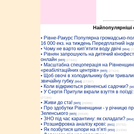
Найпопулярніші с
• Рiвне-Ракурс Популярна громадсько-пол
16 000 екз. на тиждень Передплатний інд
• Чому не варто кип’ятити воду двічі
[964]
(2
• Рівнян запрошують на дитячий кінофест
онлайн
[965]
(27441)
• Масштабна спецоперація на Рівненщині
«реабілітаційних центрів»
[965]
(27424)
• Щоб овочі в холодильнику були тривалий
звичайну губку
[964]
(27397)
• Коли відкриються рівненські садочки?
[96
• У Сергія Притули вкрали взуття в поїзді
(27184)
• Живи до ста!
[965]
(26988)
• Про здобутки Рівненщини - у річницю 
Зеленського
[965]
(26648)
• ЗНО під час карантину: як складати?
[964]
• Розшифровка аналізу крові:
[841]
(25732)
• Як позбутися шпори на п’яті
[850]
(21334)