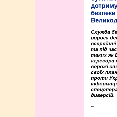
дотриму
безпеки 
Велико
Служба бе
ворога де
всередині
та під час
таких як 
агресора 
ворожі сп
своїх пла
проти Укр
інформаці
спецопера
диверсій.
...