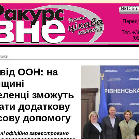
№1066 в
Передп
Тел. +3
(0
мiки
від ООН: на
нщині
еленці зможуть
ати додаткову
сову допомогу
ні офіційно зареєстровано
сячу внутрішніх переселенців.