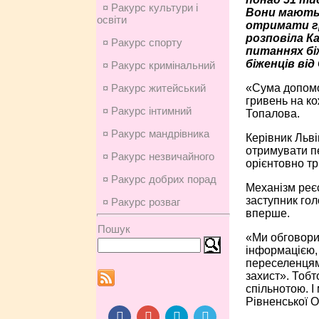
¤ Ракурс культури і
Вони мають
освіти
отримати г
розповіла К
¤ Ракурс спорту
питаннях бі
біженців від
¤ Ракурс кримінальний
«Сума допомог
¤ Ракурс житейський
гривень на к
¤ Ракурс інтимний
Топалова.
¤ Ракурс мандрівника
Керівник Льві
отримувати пе
¤ Ракурс незвичайного
орієнтовно тр
¤ Ракурс добрих порад
Механізм реєс
заступник го
¤ Ракурс розваг
вперше.
Пошук
«Ми обговори
інформацією,
переселенцям.
захист». Тобт
спільнотою. І
Рівненської 