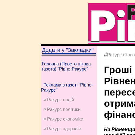
Додати у "Закладки"
#
Ракурс еконо
Головна (Просто цікава
Гроші 
газета) "Рівне-Ракурс"
Рівне
Реклама в газеті "Рівне-
перес
Ракурс"
¤ Ракурс подій
отрим
¤ Ракурс політики
фінан
¤ Ракурс економiки
¤ Ракурс здоров'я
На Рівненщи
понад 51 ти