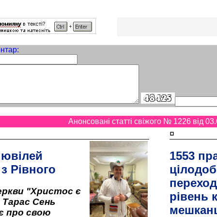
нтар:
Анонсовані статті свіжого № 1226 від 03.
¤
 ювілей
1553 пр
 з Рівного
цілодоб
переход
ркви "Христос є
рівень к
" Тарас Сень
мешкан
є про свою