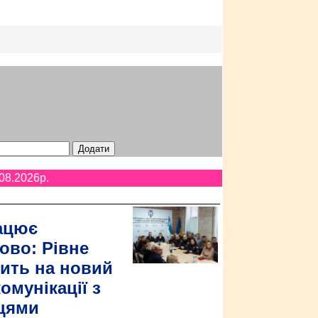
08.2026p.
ацює
ово: Рівне
ить на новий
омунікації з
цями