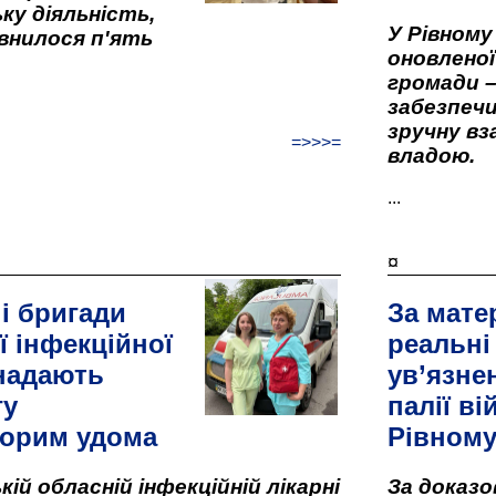
ку діяльність,
У Рівном
внилося п'ять
оновленої 
громади –
забезпеч
зручну вз
=>>>=
владою.
...
¤
і бригади
За мате
ї інфекційної
реальні
 надають
ув’язне
гу
палії ві
орим удома
Рівном
кій обласній інфекційній лікарні
За доказ