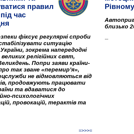
ватися правил
Рівном
під час
Автоприго
дня
близько 2
зпеки фіксує регулярні спроби
...
стабілізувати ситуацію
 України, зокрема напередодні
 великих релігійних свят,
Великдень. Попри заяви країни-
про так зване «перемир’я»,
ецслужби не відмовляються від
нів, продовжують працювати
аїни та вдаватися до
йно-психологічних
цій, провокацій, терактів та
=>>>=