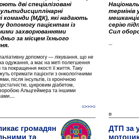
ють дві спеціалізовані
Національ
мультидисциплінарні
термінів 
і команди (МДК), які надають
мешканців
у допомогу пацієнтам із
серію під
вними захворюваннями
Сил оборо
дньо за місцем їхнього
...
ня.
паліативну допомогу — лікування, що не
а одужання, а має на меті полегшення
та покращення якості її життя. Таку
жуть отримати пацієнти з онкологічними
и, після інсультів, із хронічною
остатністю, цукровим діабетом,
хворобою Альцгеймера та іншими
ами....
=>>>=
¤
ликає громадян
ДТП за 
льними та
мотоцик