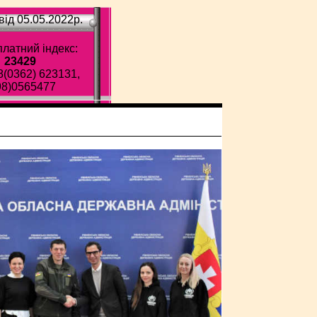
ід 05.05.2022p.
латний індекс:
23429
8(0362) 623131,
98)0565477