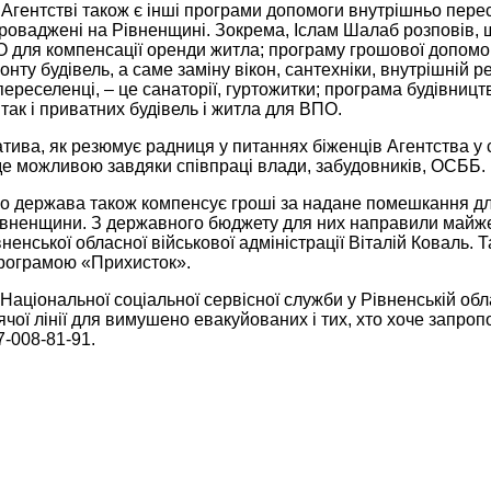
 Агентстві також є інші програми допомоги внутрішньо перес
проваджені на Рівненщині. Зокрема, Іслам Шалаб розповів,
 для компенсації оренди житла; програму грошової допомог
нту будівель, а саме заміну вікон, сантехніки, внутрішній 
ереселенці, – це санаторії, гуртожитки; програма будівництв
так і приватних будівель і житла для ВПО.
атива, як резюмує радниця у питаннях біженців Агентства у
де можливою завдяки співпраці влади, забудовників, ОСББ.
о держава також компенсує гроші за надане помешкання дл
івненщини. З державного бюджету для них направили майже
ненської обласної військової адміністрації Віталій Коваль
рограмою «Прихисток».
Національної соціальної сервісної служби у Рівненській об
чої лінії для вимушено евакуйованих і тих, хто хоче запроп
7-008-81-91.