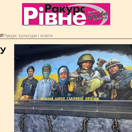
#
Ракурс культури і освіти
У