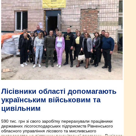
Лісівники області допомагають
українським військовим та
цивільним
590 тис. грн зі свого заробітку перерахували працівники
державних лісогосподарських підприємств Рівненського
обласного управління лісового та мисливського
господарства на підтримку гуманітарної програми «Business