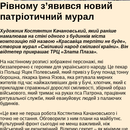
Рівному з’явився новий
патріотичний мурал
Художник Костянтин Качановський, який раніше
намалював на стіні одного з будинків міста
композицію під назвою «Красавіца терпіти не буде»,
створив мурал «Сміливий народ сміливої країни». Він
відтепер прикрашає ТРЦ «Злата Плаза».
На настінному розписі зображені персонажі, які
беззаперечно є героями для українського народу. Це пекар
із Польщі Яцек Полевський, який привіз у Бучу понад тонну
борошна, лікарка Ірина Язова, яка рятувала мирних
жителів під час найжахливіших днів у Бучі, хлопчик, який є
прикладом справжньої дорослої сміливості, збірний образ
військового, який тримає на руках пса Патрона, працівник
рятувальної служби, який евакуйовує людей з палаючих
будинків.
«Це вже не перша робота Костянтина Качановського і
точно не остання. Обговорили з ним плани на майбутнє.
Культурний фронт сьогодні не менш важливий, ніж
військовий чи економічний. Відкрию секрет – як мінімум ще