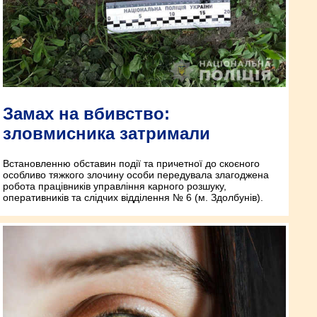
Замах на вбивство:
зловмисника затримали
Встановленню обставин події та причетної до скоєного
особливо тяжкого злочину особи передувала злагоджена
робота працівників управління карного розшуку,
оперативників та слідчих відділення № 6 (м. Здолбунів).