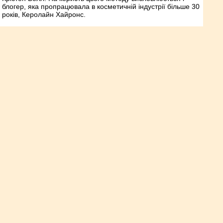
блогер, яка пропрацювала в косметичній індустрії більше 30
років, Керолайн Хайронс.
Яку користь для волосся
приносить використання