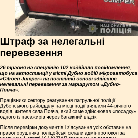
Штраф за нелегальні
перевезення
26 травня на спецлінію 102 надійшло повідомлення,
що на автостанції у місті Дубно водій мікроавтобуса
«Citroen Jumper» на постійній основі здійснює
нелегальні перевезення за маршрутом «Дубно-
Повча».
Працівники сектору реагування патрульної поліції
Дубенського райвідділу на місці події виявили 44-річного
водія, жителя села Повча, який саме здійснював «посадку»
одного із пасажирів через багажний відсік.
Після перевірки документів і з’ясування усіх обставин на
правопорушника поліцейські склали адмінпротокол за