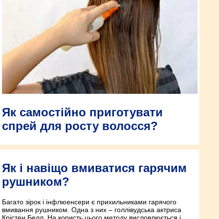
Як самостійно приготувати
спрей для росту волосся?
Як і навіщо вмиватися гарячим
рушником?
Багато зірок і інфлюенсери є прихильниками гарячого
вмивання рушником. Одна з них – голлівудська актриса
Крістен Белл. На користь цього методу висловлюється і