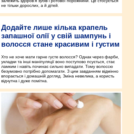
залежить здоров’я зубів і ротової порожнини. Це стосується
не тільки дорослих, а й дітей.
Додайте лише кілька крапель
запашної олії у свій шампунь і
волосся стане красивим і густим
Хто не хоче мати гарне густе волосся? Однак через фарби,
укладки та інші маніпуляції воно поступово псується, стає
ламким і навіть починає сильно випадати. Тому волоссю
безумовно потрібно допомагати. З цим завданням відмінно
впорається і домашній догляд. Зміна невелика, а користь
відчутна і дуже помітна.