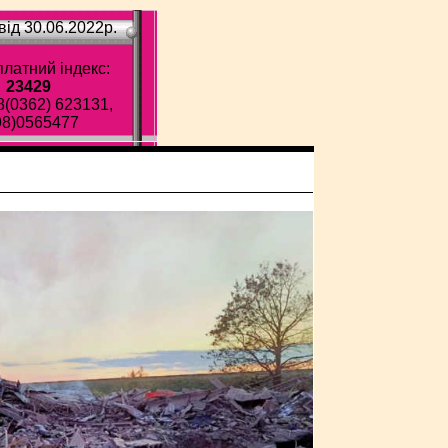
ід 30.06.2022p.
латний індекс:
23429
8(0362) 623131,
98)0565477