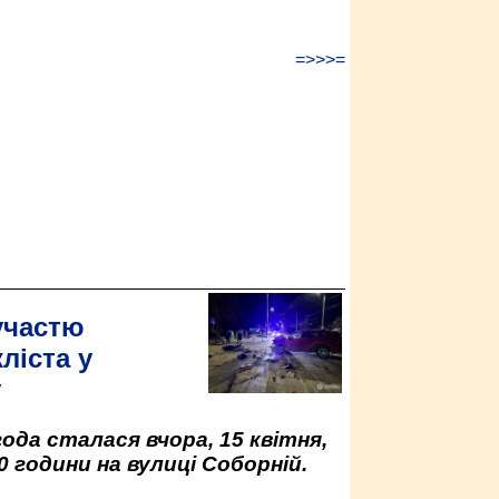
=>>>=
участю
ліста у
у
да сталася вчора, 15 квітня,
0 години на вулиці Соборній.