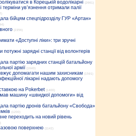
ролікуватися в Корецькій водолікарні
(2661)
 терміни ув’язнення отримали палії
7)
дала бійцям спецпідрозділу ГУР «Артан»
94)
івного
(2356)
имати «Доступні ліки»: три зручні
 потужні зарядні станції від волонтерів
дала партію зарядних станцій батальйону
льчої армії
(1640)
довжує допомагати нашим захисникам
(1591)
інфекційної лікарні надають допомогу
 ставкою на Pokerbet
(1400)
римав машину «швидкої допомоги» від
дала партію дронів батальйону «Свобода»
ямків
(1200)
вне переходить на новий рівень
)
 газовою поверхнею
(1142)