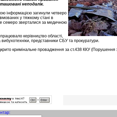
зташовані неподалік.
ою інформацією загинули четверо
авмованих у тяжкому стані в
іще семеро зверталися за медичною
ї працювало керівництво області,
а вибухотехніки, представники СБУ та прокуратури.
крито кримінальне провадження за ст.438 ККУ (Порушення за
нтар: