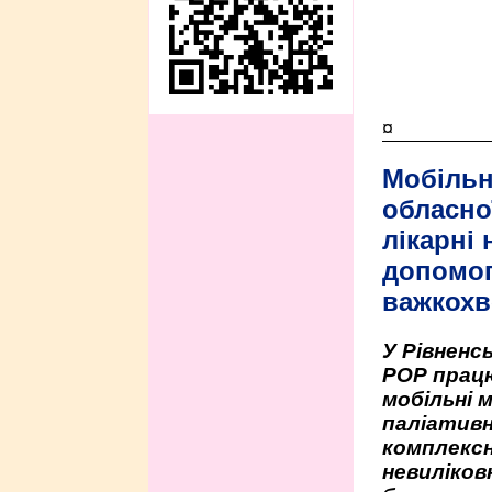
¤
Мобільн
обласно
лікарні
допомо
важкохв
У Рівненсь
РОР працю
мобільні 
паліативн
комплексн
невиліко