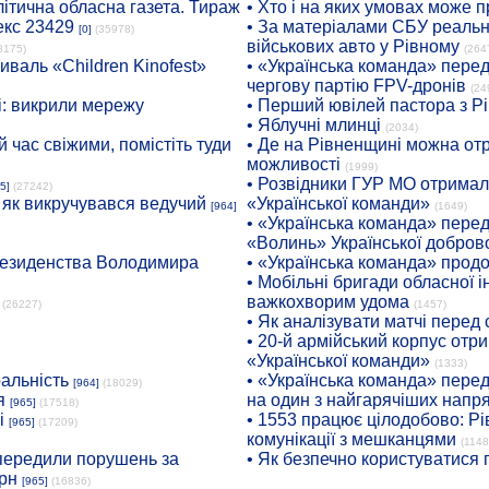
ітична обласна газета. Тираж
• Хто і на яких умовах може п
екс 23429
• За матеріалами СБУ реальні
[0]
(35978)
військових авто у Рівному
8175)
(264
иваль «Children Kinofest»
• «Українська команда» пере
чергову партію FPV-дронів
(24
: викрили мережу
• Перший ювілей пастора з Р
• Яблучні млинці
(2034)
 час свіжими, помістіть туди
• Де на Рівненщині можна отр
можливості
(1999)
• Розвідники ГУР МО отримали
5]
(27242)
: як викручувався ведучий
«Української команди»
[964]
(1649)
• «Українська команда» пере
«Волинь» Української доброво
президенства Володимира
• «Українська команда» про
• Мобільні бригади обласної 
важкохворим удома
(26227)
(1457)
• Як аналізувати матчі перед
• 20-й армійський корпус от
«Української команди»
(1333)
ральність
• «Українська команда» пере
[964]
(18029)
я
на один з найгарячіших напр
[965]
(17518)
і
• 1553 працює цілодобово: Рі
[965]
(17209)
комунікації з мешканцями
(1148
опередили порушень за
• Як безпечно користуватися
рн
[965]
(16836)