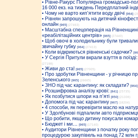
• Рiвне-Ракурс Популярна громадсько-пол
16 000 екз. на тиждень Передплатний інд
• Чому не варто кип’ятити воду двічі
[964]
(2
• Рівнян запрошують на дитячий кінофест
онлайн
[965]
(27463)
• Масштабна спецоперація на Рівненщині
«реабілітаційних центрів»
[965]
(27440)
• Щоб овочі в холодильнику були тривалий
звичайну губку
[964]
(27413)
• Коли відкриються рівненські садочки?
[96
• У Сергія Притули вкрали взуття в поїзді
(27198)
• Живи до ста!
[965]
(27005)
• Про здобутки Рівненщини - у річницю 
Зеленського
[965]
(26665)
• ЗНО під час карантину: як складати?
[964]
• Розшифровка аналізу крові:
[841]
(25735)
• Як позбутися шпори на п’яті
[850]
(21336)
• Допомога під час карантину
[967]
(18204)
• 4 способи, як перевірити масло на нату
• У Здолбунові підпалили авто підприємц
• Що робити, якщо дитину покусали комар
• Бюджет і ми…
[965]
(17140)
• Аудитори Рівненщини з початку року п
процедурою закупівель на понад 72 млн г