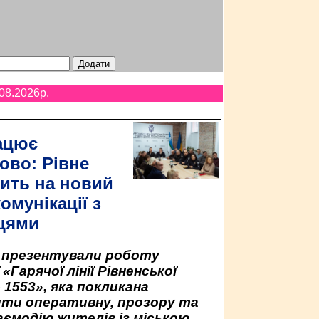
08.2026p.
ацює
ово: Рівне
ить на новий
омунікації з
цями
у презентували роботу
«Гарячої лінії Рівненської
 1553», яка покликана
ити оперативну, прозору та
аємодію жителів із міською