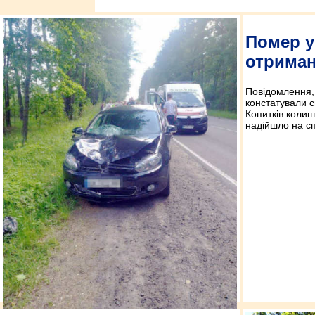
Помер у 
отриман
Повідомлення,
констатували с
Копитків колиш
надійшло на сп