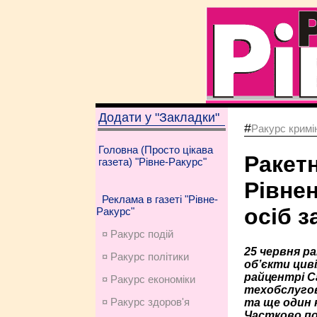
Додати у "Закладки"
#
Ракурс кримі
Головна (Просто цікава
Ракет
газета) "Рівне-Ракурс"
Рівне
Реклама в газеті "Рівне-
осіб з
Ракурс"
¤ Ракурс подій
25 червня р
¤ Ракурс політики
об’єкти цив
райцентрі С
¤ Ракурс економiки
техобслугов
¤ Ракурс здоров'я
та ще один 
Частково п