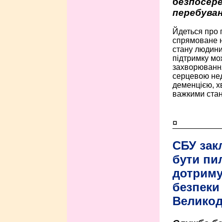
безпосере
перебуван
Йдеться про 
спрямоване н
стану людини 
підтримку мо
захворюванням
серцевою нед
деменцією, 
важкими стан
¤
СБУ зак
бути пи
дотриму
безпеки 
Велико