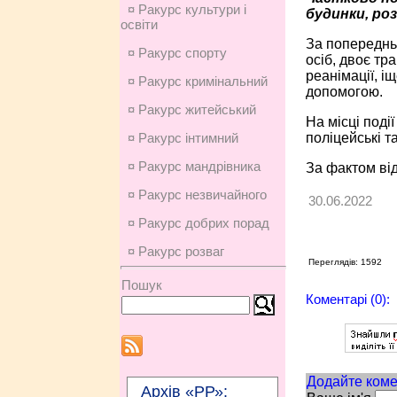
¤ Ракурс культури і
будинки, ро
освіти
За попереднь
¤ Ракурс спорту
осіб, двоє тр
реанімації, 
¤ Ракурс кримінальний
допомогою.
¤ Ракурс житейський
На місці поді
поліцейські т
¤ Ракурс інтимний
¤ Ракурс мандрівника
За фактом від
¤ Ракурс незвичайного
30.06.2022
¤ Ракурс добрих порад
¤ Ракурс розваг
Переглядів: 1592
Пошук
Коментарі (0):
Додайте коме
Архів «РР»: