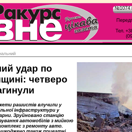
№1074 в
Передп
Тел. +3
(0
нальний
ний удар по
нщині: четверо
агинули
акети рашистів влучили у
ільної інфраструктури у
арни. Зруйновано станцію
ування автомобілів з мийкою
комплекс з ремонту авто.
ошкоджено також приватні