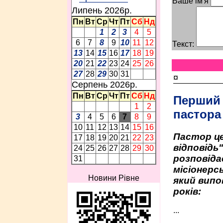
Ваше ім'я
Липень 2026p.
Пн
Вт
Ср
Чт
Пт
Сб
Нд
1
2
3
4
5
6
7
8
9
10
11
12
Текст:
13
14
15
16
17
18
19
20
21
22
23
24
25
26
27
28
29
30
31
¤
Серпень 2026p.
Пн
Вт
Ср
Чт
Пт
Сб
Нд
Перший
1
2
пастора
3
4
5
6
7
8
9
10
11
12
13
14
15
16
Пастор це
17
18
19
20
21
22
23
відповідь
24
25
26
27
28
29
30
розповіда
31
місіонерсь
Новини Рівне
який випо
років:
...