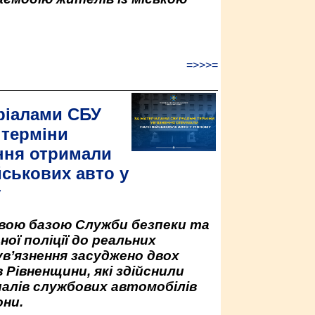
=>>>=
ріалами СБУ
 терміни
ння отримали
йськових авто у
у
овою базою Служби безпеки та
ної поліції до реальних
ув’язнення засуджено двох
 Рівненщини, які здійснили
палів службових автомобілів
ни.