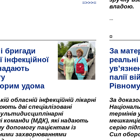
=>>>=
владою.
...
¤
і бригади
За мате
ї інфекційної
реальні
 надають
ув’язне
гу
палії ві
орим удома
Рівном
кій обласній інфекційній лікарні
За доказ
ють дві спеціалізовані
Національ
мультидисциплінарні
термінів 
і команди (МДК), які надають
мешканців
у допомогу пацієнтам із
серію під
вними захворюваннями
Сил оборо