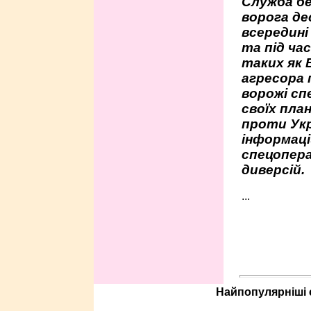
Служба бе
ворога де
всередині
та під час
таких як 
агресора 
ворожі сп
своїх пла
проти Укр
інформаці
спецопера
диверсій.
...
Найпопулярніші с