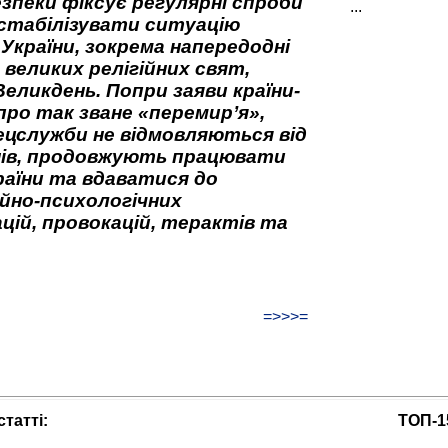
зпеки фіксує регулярні спроби
...
стабілізувати ситуацію
 України, зокрема напередодні
 великих релігійних свят,
Великдень. Попри заяви країни-
про так зване «перемир’я»,
ецслужби не відмовляються від
нів, продовжують працювати
аїни та вдаватися до
йно-психологічних
цій, провокацій, терактів та
=>>>=
татті:
ТОП-1