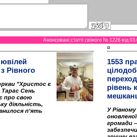
Анонсовані статті свіжого № 1226 від 03.
¤
 ювілей
1553 пр
 з Рівного
цілодоб
переход
ркви "Христос є
рівень к
" Тарас Сень
мешкан
є про свою
ку діяльність,
У Рівном
внилося п'ять
оновленої 
громади –
забезпеч
зручну вз