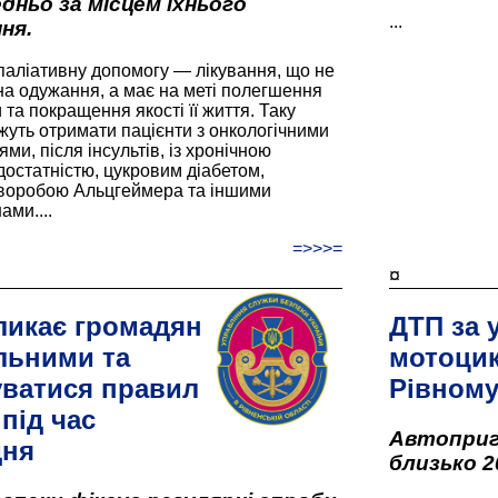
дньо за місцем їхнього
...
ня.
паліативну допомогу — лікування, що не
а одужання, а має на меті полегшення
та покращення якості її життя. Таку
жуть отримати пацієнти з онкологічними
и, після інсультів, із хронічною
остатністю, цукровим діабетом,
хворобою Альцгеймера та іншими
ами....
=>>>=
¤
ликає громадян
ДТП за 
льними та
мотоцик
ватися правил
Рівном
під час
Автоприго
дня
близько 2