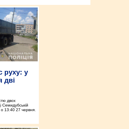
с руху: у
я дві
стю двох
ці Семидубській
 о 13:40 27 червня.