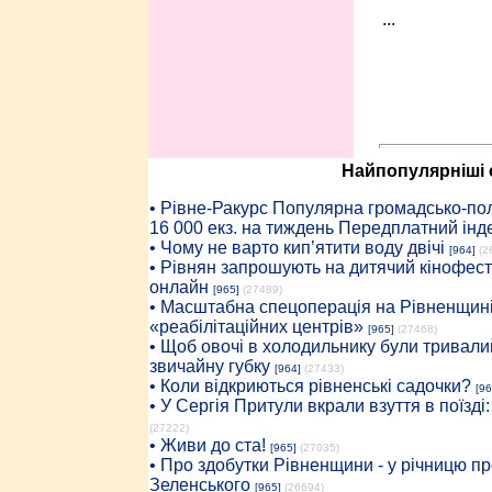
...
Найпопулярніші с
• Рiвне-Ракурс Популярна громадсько-пол
16 000 екз. на тиждень Передплатний інд
• Чому не варто кип’ятити воду двічі
[964]
(2
• Рівнян запрошують на дитячий кінофест
онлайн
[965]
(27489)
• Масштабна спецоперація на Рівненщині
«реабілітаційних центрів»
[965]
(27468)
• Щоб овочі в холодильнику були тривалий
звичайну губку
[964]
(27433)
• Коли відкриються рівненські садочки?
[96
• У Сергія Притули вкрали взуття в поїзді
(27222)
• Живи до ста!
[965]
(27035)
• Про здобутки Рівненщини - у річницю 
Зеленського
[965]
(26694)