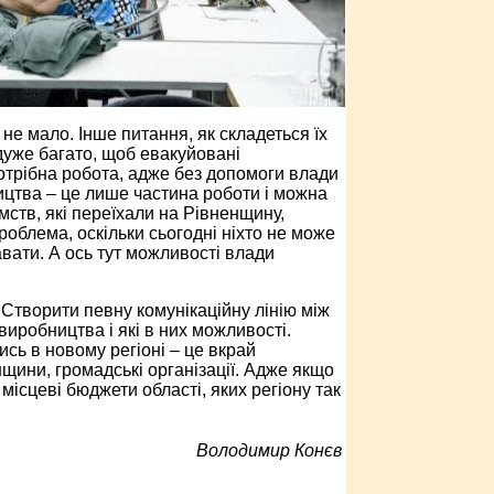
не мало. Інше питання, як складеться їх
дуже багато, щоб евакуйовані
отрібна робота, адже без допомоги влади
ицтва – це лише частина роботи і можна
мств, які переїхали на Рівненщину,
роблема, оскільки сьогодні ніхто не може
вати. А ось тут можливості влади
Створити певну комунікаційну лінію між
иробництва і які в них можливості.
ись в новому регіоні – це вкрай
нщини, громадські організації. Адже якщо
місцеві бюджети області, яких регіону так
Володимир Конєв