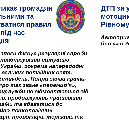
ликає громадян
ДТП за 
льними та
мотоцик
ватися правил
Рівном
під час
Автоприго
дня
близько 2
зпеки фіксує регулярні спроби
...
стабілізувати ситуацію
 України, зокрема напередодні
 великих релігійних свят,
Великдень. Попри заяви країни-
про так зване «перемир’я»,
ецслужби не відмовляються від
нів, продовжують працювати
аїни та вдаватися до
йно-психологічних
цій, провокацій, терактів та