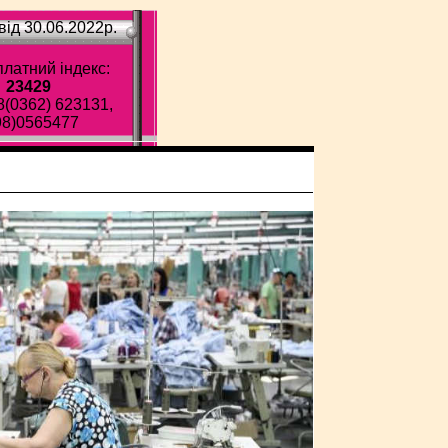
ід 30.06.2022p.
латний індекс:
23429
8(0362) 623131,
98)0565477