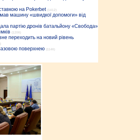
 ставкою на Pokerbet
(1412)
римав машину «швидкої допомоги» від
дала партію дронів батальйону «Свобода»
ямків
(1206)
вне переходить на новий рівень
)
 газовою поверхнею
(1146)