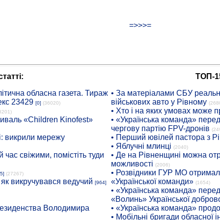
=>>>=
татті:
ТОП-1
ітична обласна газета. Тираж
• За матеріалами СБУ реальні
екс 23429
військових авто у Рівному
[0]
(36020)
(268
• Хто і на яких умовах може п
8201)
иваль «Children Kinofest»
• «Українська команда» пере
чергову партію FPV-дронів
(24
: викрили мережу
• Перший ювілей пастора з Р
• Яблучні млинці
(2040)
 час свіжими, помістіть туди
• Де на Рівненщині можна отр
можливості
(2006)
• Розвідники ГУР МО отримали
5]
(27267)
: як викручувався ведучий
«Української команди»
[964]
(1654)
• «Українська команда» пере
«Волинь» Української доброво
президенства Володимира
• «Українська команда» про
• Мобільні бригади обласної 