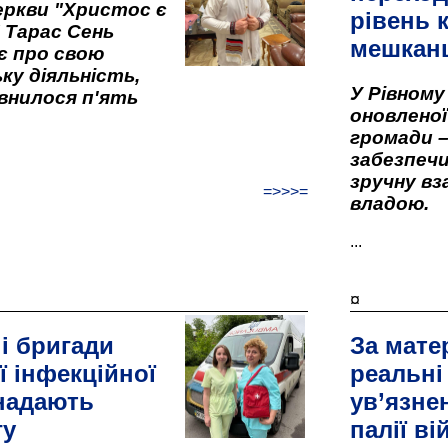
ркви "Христос є
рівень к
" Тарас Сень
мешкан
є про свою
ку діяльність,
У Рівном
внилося п'ять
оновленої 
громади –
забезпеч
зручну вз
=>>>=
владою.
...
¤
і бригади
За мате
ї інфекційної
реальні
 надають
ув’язне
гу
палії ві