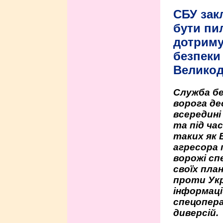
СБУ зак
бути пи
дотриму
безпеки 
Велико
Служба бе
ворога де
всередині
та під час
таких як 
агресора 
ворожі сп
своїх пла
проти Укр
інформаці
спецопера
диверсій.