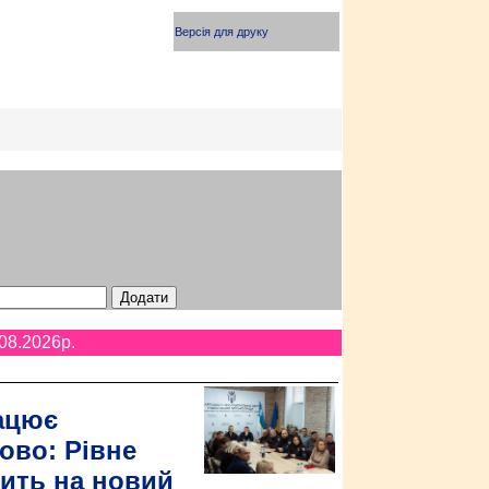
Версія для друку
08.2026p.
ацює
ово: Рівне
ить на новий