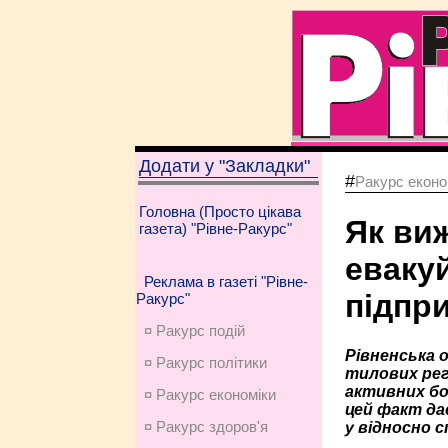
Додати у "Закладки"
#
Ракурс еконо
Головна (Просто цікава
Як ви
газета) "Рівне-Ракурс"
еваку
Реклама в газеті "Рівне-
підпр
Ракурс"
¤ Ракурс подій
Рівненська 
¤ Ракурс політики
тилових регі
активних бой
¤ Ракурс економiки
цей факт да
¤ Ракурс здоров'я
у відносно 