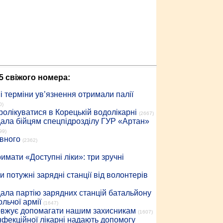
5 свіжого номера:
 терміни ув’язнення отримали палії
0)
ролікуватися в Корецькій водолікарні
(2667)
дала бійцям спецпідрозділу ГУР «Артан»
99)
івного
(2362)
имати «Доступні ліки»: три зручні
 потужні зарядні станції від волонтерів
дала партію зарядних станцій батальйону
льчої армії
(1647)
довжує допомагати нашим захисникам
(1607)
інфекційної лікарні надають допомогу