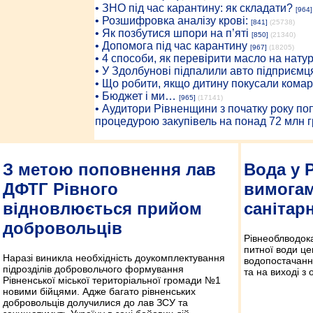
• ЗНО під час карантину: як складати?
[964]
• Розшифровка аналізу крові:
[841]
(25738)
• Як позбутися шпори на п’яті
[850]
(21340)
• Допомога під час карантину
[967]
(18205)
• 4 способи, як перевірити масло на нату
• У Здолбунові підпалили авто підприємц
• Що робити, якщо дитину покусали комар
• Бюджет і ми…
[965]
(17141)
• Аудитори Рівненщини з початку року п
процедурою закупівель на понад 72 млн г
З метою поповнення лав
Вода у 
ДФТГ Рівного
вимога
відновлюється прийом
санітар
добровольців
Рівнеоблводок
питної води це
Наразі виникла необхідність доукомплектування
водопостачання
підрозділів добровольчого формування
та на виході з
Рівненської міської територіальної громади №1
новими бійцями. Адже багато рівненських
добровольців долучилися до лав ЗСУ та