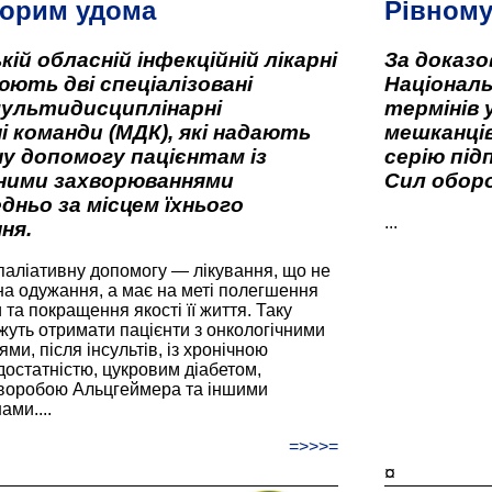
орим удома
Рівном
кій обласній інфекційній лікарні
За доказ
ють дві спеціалізовані
Національ
мультидисциплінарні
термінів 
і команди (МДК), які надають
мешканців
у допомогу пацієнтам із
серію під
вними захворюваннями
Сил оборо
дньо за місцем їхнього
...
ня.
паліативну допомогу — лікування, що не
а одужання, а має на меті полегшення
та покращення якості її життя. Таку
жуть отримати пацієнти з онкологічними
и, після інсультів, із хронічною
остатністю, цукровим діабетом,
хворобою Альцгеймера та іншими
ами....
=>>>=
¤