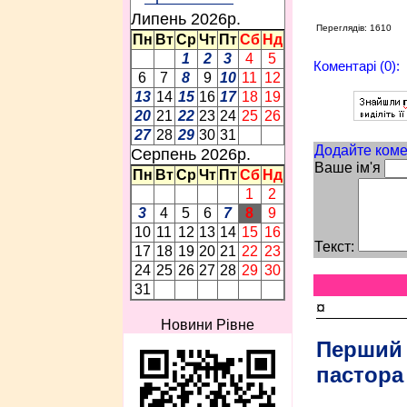
Липень 2026p.
Переглядів: 1610
Пн
Вт
Ср
Чт
Пт
Сб
Нд
1
2
3
4
5
Коментарі (0):
6
7
8
9
10
11
12
13
14
15
16
17
18
19
20
21
22
23
24
25
26
27
28
29
30
31
Додайте коме
Серпень 2026p.
Ваше ім'я
Пн
Вт
Ср
Чт
Пт
Сб
Нд
1
2
3
4
5
6
7
8
9
10
11
12
13
14
15
16
Текст:
17
18
19
20
21
22
23
24
25
26
27
28
29
30
31
¤
Новини Рівне
Перший
пастора