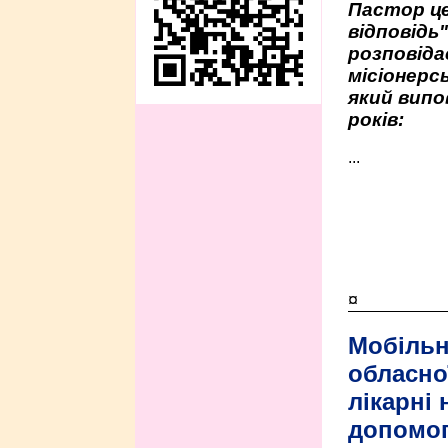
Пастор це
відповідь
розповіда
місіонерсь
який випо
років:
...
¤
Мобільн
обласно
лікарні
допомо