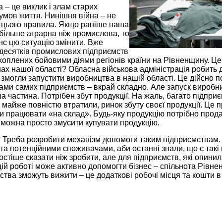
а – це виклик і злам старих
умов життя. Нинішня війна – не
 цього правила. Якщо раніше наша
більше аграрна ніж промислова, то
нс цю ситуацію змінити. Вже
 десятків промислових підприємств
хоплених бойовими діями регіонів країни на Рівненщину. Це 
ах нашої області? Обласна військова адміністрація робить 
змогли запустити виробництва в нашій області. Це дійсно п
лами самих підприємств – вкрай складно. Але запуск виробн
а частина. Потрібен збут продукції. На жаль, багато підприє
 майже повністю втратили, ринок збуту своєї продукції. Це п
и працювати «на склад». Будь-яку продукцію потрібно прода
 можна просто змусити купувати продукцію.
 Треба розробити механізм допомоги таким підприємствам. 
а потенційними споживачами, аби останні знали, що є такі в
ростіше сказати ніж зробити, але для підприємств, які опинил
цій роботі може активно допомогти бізнес – спільнота Рівне
ства зможуть вижити – це додаткові робочі місця та кошти в 