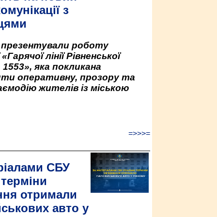
омунікації з
цями
у презентували роботу
«Гарячої лінії Рівненської
 1553», яка покликана
ити оперативну, прозору та
аємодію жителів із міською
=>>>=
ріалами СБУ
 терміни
ння отримали
йськових авто у