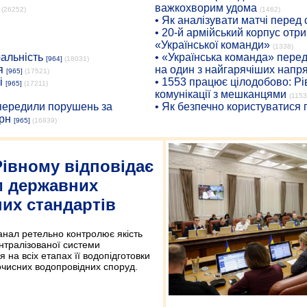
важкохворим удома
(26252)
(1462)
• Як аналізувати матчі перед
• 20-й армійський корпус от
«Української команди»
(1338)
ральність
• «Українська команда» пере
[964]
(18031)
я
на один з найгарячіших напр
[965]
(17521)
і
• 1553 працює цілодобово: Рі
[965]
(17211)
комунікації з мешканцями
(1153
опередили порушень за
• Як безпечно користуватися
рн
[965]
(16839)
Рівному відповідає
м державних
них стандартів
анал ретельно контролює якість
нтралізованої системи
 на всіх етапах її водопідготовки
 очисних водопровідних споруд.