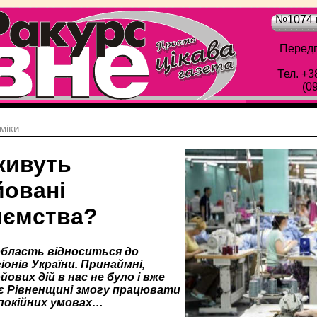
№1074 в
Передп
Тел. +3
(0
мiки
живуть
йовані
иємства?
область відноситься до
онів України. Принаймні,
ових дій в нас не було і вже
є Рівненщині змогу працювати
спокійних умовах…