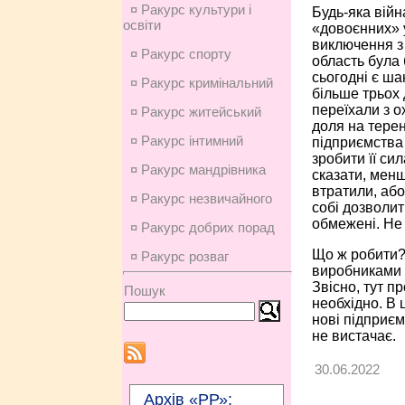
¤ Ракурс культури і
Будь-яка війн
освіти
«довоєнних» 
виключення з
¤ Ракурс спорту
область була 
сьогодні є ша
¤ Ракурс кримінальний
більше трьох
переїхали з о
¤ Ракурс житейський
доля на терен
¤ Ракурс інтимний
підприємства 
зробити її си
¤ Ракурс мандрівника
сказати, менш
втратили, або
¤ Ракурс незвичайного
собі дозволит
обмежені. Не
¤ Ракурс добрих порад
Що ж робити?
¤ Ракурс розваг
виробниками т
Звісно, тут п
Пошук
необхідно. В 
нові підприєм
не вистачає.
30.06.2022
Архів «РР»: