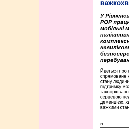
важкохв
У Рівненсь
РОР працю
мобільні 
паліативн
комплексн
невиліко
безпосере
перебуван
Йдеться про 
спрямоване н
стану людини 
підтримку мо
захворюванням
серцевою нед
деменцією, 
важкими стан
¤