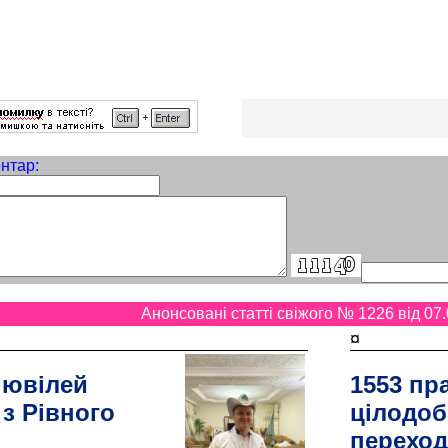
нтар:
Анонсовані статті свіжого № 1226 від 07.
¤
 ювілей
1553 пр
 з Рівного
цілодоб
переход