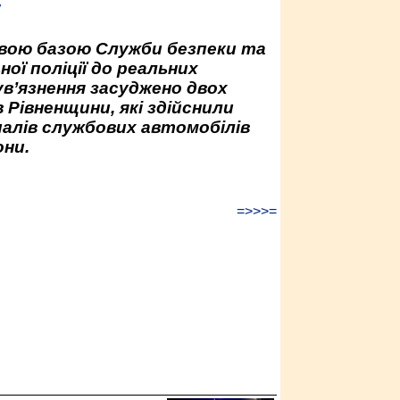
у
овою базою Служби безпеки та
ної поліції до реальних
ув’язнення засуджено двох
 Рівненщини, які здійснили
палів службових автомобілів
ни.
=>>>=