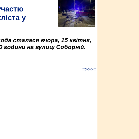
участю
ліста у
у
да сталася вчора, 15 квітня,
0 години на вулиці Соборній.
=>>>=