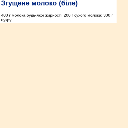
Згущене молоко (біле)
400 г молока будь-якої жирності; 200 г сухого молока; 300 г
цукру.
Як виживуть евакуйовані
підприємства?