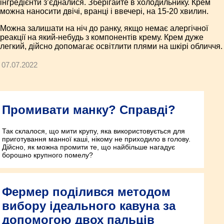
інгредієнти з’єдналися. Зберігайте в холодильнику. Крем
можна наносити двічі, вранці і ввечері, на 15-20 хвилин.
Можна залишати на ніч до ранку, якщо немає алергічної
реакції на який-небудь з компонентів крему. Крем дуже
легкий, дійсно допомагає освітлити плями на шкірі обличчя.
07.07.2022
Промивати манку? Справді?
Так склалося, що мити крупу, яка використовується для
приготування манної каші, нікому не приходило в голову.
Дійсно, як можна промити те, що найбільше нагадує
борошно крупного помелу?
Фермер поділився методом
вибору ідеального кавуна за
допомогою двох пальців