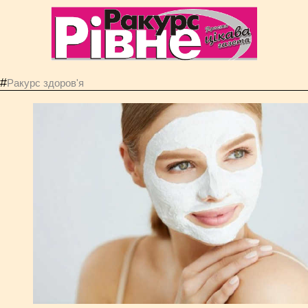
#
Ракурс здоров'я