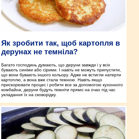
Як зробити так, щоб картопля в
дерунах не темніла?
Багато господинь думають, що деруни завжди і у всіх
бувають синіми або сірими. І навіть не можуть припустити,
що вони бувають іншого кольору. Адже не встигли натерти
картоплю, а вона вже стала темною. Навіть якщо
прискорювати процес і робити все за допомогою кухонного
комбайна, деруни будуть темніти прямо на очах під час
укладання їх на сковорідку.