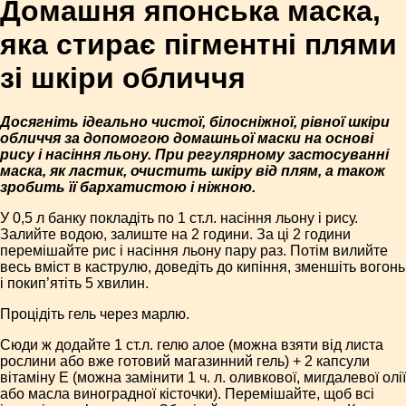
Домашня японська маска,
яка стирає пігментні плями
зі шкіри обличчя
Досягніть ідеально чистої, білосніжної, рівної шкіри
обличчя за допомогою домашньої маски на основі
рису і насіння льону. При регулярному застосуванні
маска, як ластик, очистить шкіру від плям, а також
зробить її бархатистою і ніжною.
У 0,5 л банку покладіть по 1 ст.л. насіння льону і рису.
Залийте водою, залиште на 2 години. За ці 2 години
перемішайте рис і насіння льону пару раз. Потім вилийте
весь вміст в каструлю, доведіть до кипіння, зменшіть вогонь
і покип’ятіть 5 хвилин.
Процідіть гель через марлю.
Сюди ж додайте 1 ст.л. гелю алое (можна взяти від листа
рослини або вже готовий магазинний гель) + 2 капсули
вітаміну E (можна замінити 1 ч. л. оливкової, мигдалевої олії
або масла виноградної кісточки). Перемішайте, щоб всі