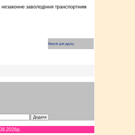
не незаконне заволодіння транспортним
Версія для друку
08.2026p.