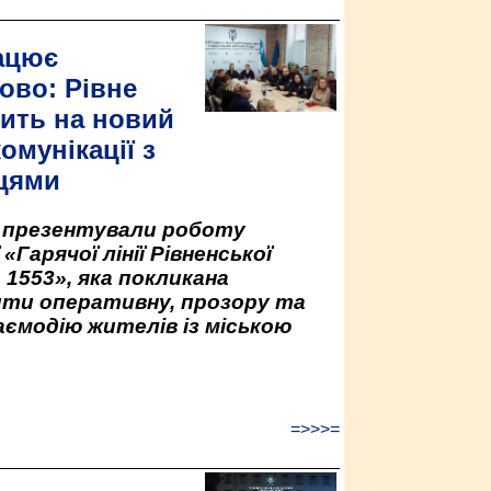
ацює
ово: Рівне
ить на новий
омунікації з
цями
у презентували роботу
«Гарячої лінії Рівненської
 1553», яка покликана
ити оперативну, прозору та
аємодію жителів із міською
=>>>=