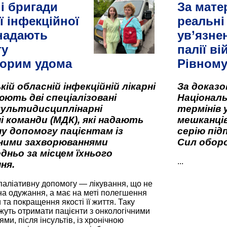
і бригади
За мате
ї інфекційної
реальні
 надають
ув’язне
гу
палії ві
орим удома
Рівном
кій обласній інфекційній лікарні
За доказ
ють дві спеціалізовані
Національ
мультидисциплінарні
термінів 
і команди (МДК), які надають
мешканців
у допомогу пацієнтам із
серію під
вними захворюваннями
Сил оборо
дньо за місцем їхнього
...
ня.
паліативну допомогу — лікування, що не
а одужання, а має на меті полегшення
та покращення якості її життя. Таку
жуть отримати пацієнти з онкологічними
и, після інсультів, із хронічною