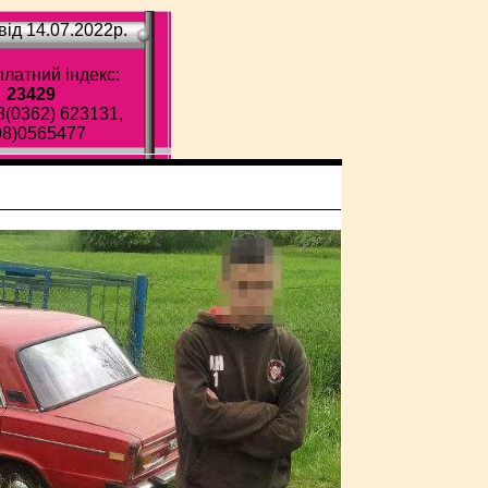
ід 14.07.2022p.
латний індекс:
23429
8(0362) 623131,
98)0565477