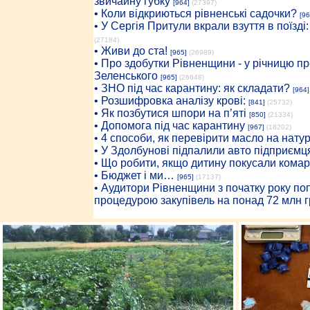
звичайну губку
[964]
(27397)
• Коли відкриються рівненські садочки?
[96
• У Сергія Притули вкрали взуття в поїзді
(27184)
• Живи до ста!
[965]
(26989)
• Про здобутки Рівненщини - у річницю 
Зеленського
[965]
(26648)
• ЗНО під час карантину: як складати?
[964]
• Розшифровка аналізу крові:
[841]
(25732)
• Як позбутися шпори на п’яті
[850]
(21334)
• Допомога під час карантину
[967]
(18202)
• 4 способи, як перевірити масло на нату
• У Здолбунові підпалили авто підприємц
• Що робити, якщо дитину покусали комар
• Бюджет і ми…
[965]
(17137)
• Аудитори Рівненщини з початку року п
процедурою закупівель на понад 72 млн г