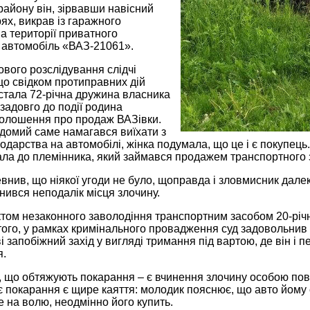
айону він, зірвавши навісний
ях, викрав із гаражного
а території приватного
 автомобіль «ВАЗ-21061».
ового розслідування слідчі
що свідком протиправних дій
стала 72-річна дружина власника
задовго до події родина
голошення про продаж ВАЗівки.
ідомий саме намагався виїхати з
подарства на автомобілі, жінка подумала, що це і є покупец
ла до племінника, який займався продажем транспортного 
внив, що ніякої угоди не було, щоправда і зловмисник далеко
нився неподалік місця злочину.
актом незаконного заволодіння транспортним засобом 20-рі
 того, у рамках кримінального провадження суд задовольнив
 запобіжний захід у вигляді тримання під вартою, де він і 
я.
 що обтяжують покарання – є вчинення злочину особою пов
 покарання є щире каяття: молодик пояснює, що авто йому с
 на волю, неодмінно його купить.