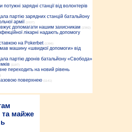
 потужні зарядні станції від волонтерів
дала партію зарядних станцій батальйону
льчої армії
(1637)
довжує допомагати нашим захисникам
(1582)
інфекційної лікарні надають допомогу
 ставкою на Pokerbet
(1396)
римав машину «швидкої допомоги» від
дала партію дронів батальйону «Свобода»
ямків
(1197)
вне переходить на новий рівень
)
 газовою поверхнею
(1141)
там
в та майже
нь