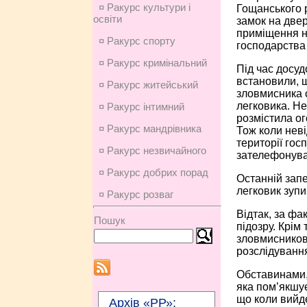
¤ Ракурс культури і
Гощанського р
освіти
замок на двер
приміщення н
¤ Ракурс спорту
господарства
¤ Ракурс кримінальний
Під час досуд
встановили, 
¤ Ракурс житейський
зловмисника 
легковика. Не
¤ Ракурс інтимний
розмістила о
¤ Ракурс мандрівника
Тож коли нев
території гос
¤ Ракурс незвичайного
зателефонува
¤ Ракурс добрих порад
Останній запе
легковик зупи
¤ Ракурс розваг
Відтак, за ф
Пошук
підозру. Крім
зловмисникові
розслідуванн
Обставинами,
яка пом’якшує
що коли вийде
Архів «РР»: