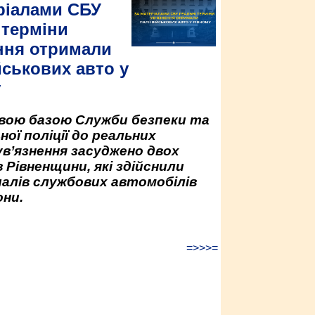
ріалами СБУ
 терміни
ння отримали
йськових авто у
у
овою базою Служби безпеки та
ної поліції до реальних
ув’язнення засуджено двох
 Рівненщини, які здійснили
палів службових автомобілів
ни.
=>>>=