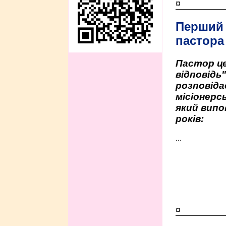
¤
Перший
пастора
Пастор це
відповідь
розповіда
місіонерсь
який випо
років:
...
¤