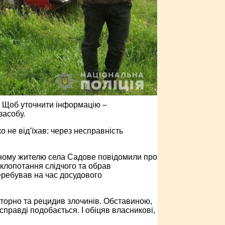
ь. Щоб уточнити інформацію –
засобу.
 не від’їхав: через несправність
чному жителю села Садове повідомили про
 клопотання слідчого та обрав
перебував на час досудового
торно та рецидив злочинів. Обставиною,
правді подобається. І обіцяв власникові,