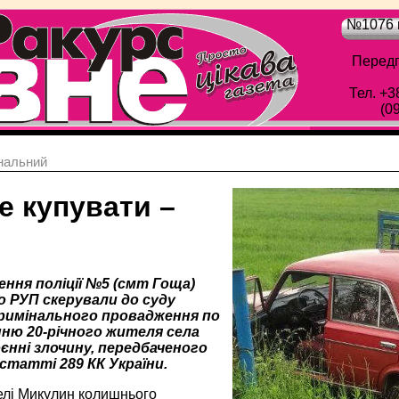
№1076 в
Передп
Тел. +3
(0
нальний
е купувати –
лення поліції №5 (смт Гоща)
о РУП скерували до суду
римінального провадження по
ню 20-річного жителя села
єнні злочину, передбаченого
статті 289 КК України.
селі Микулин колишнього