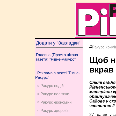
Додати у "Закладки"
#
Ракурс кримі
Головна (Просто цікава
Щоб н
газета) "Рівне-Ракурс"
вкрав
Реклама в газеті "Рівне-
Ракурс"
Слідчі відді
¤ Ракурс подій
Рівненськог
матеріали к
¤ Ракурс політики
обвинувачен
Садове у ско
¤ Ракурс економiки
частиною 2 
¤ Ракурс здоров'я
27 травня у 