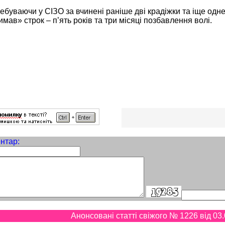
ебуваючи у СІЗО за вчинені раніше дві крадіжки та іще од
мав» строк – п’ять років та три місяці позбавлення волі.
нтар:
Анонсовані статті свіжого № 1226 від 03.