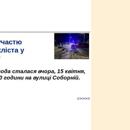
участю
ліста у
у
да сталася вчора, 15 квітня,
0 години на вулиці Соборній.
=>>>=