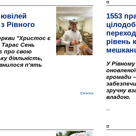
¤
 ювілей
1553 пр
 з Рівного
цілодоб
переход
ркви "Христос є
рівень к
" Тарас Сень
мешкан
є про свою
ку діяльність,
У Рівном
внилося п'ять
оновленої 
громади –
забезпеч
зручну вз
=>>>=
владою.
...
¤