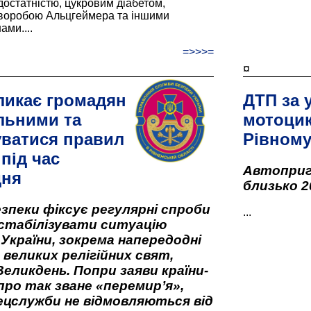
остатністю, цукровим діабетом,
хворобою Альцгеймера та іншими
ами....
=>>>=
¤
ликає громадян
ДТП за 
льними та
мотоцик
ватися правил
Рівном
під час
Автоприго
дня
близько 2
зпеки фіксує регулярні спроби
...
стабілізувати ситуацію
 України, зокрема напередодні
 великих релігійних свят,
Великдень. Попри заяви країни-
про так зване «перемир’я»,
ецслужби не відмовляються від