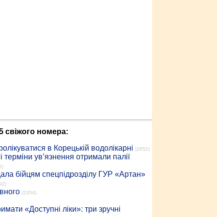
5 свіжого номера:
ролікуватися в Корецькій водолікарні
(2652)
 терміни ув’язнення отримали палії
2)
дала бійцям спецпідрозділу ГУР «Артан»
92)
івного
(2354)
имати «Доступні ліки»: три зручні