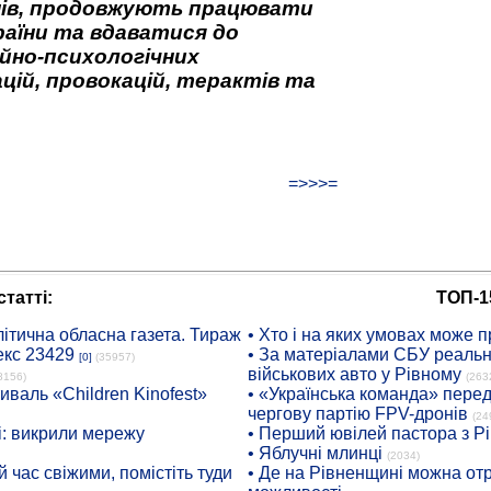
нів, продовжують працювати
аїни та вдаватися до
йно-психологічних
цій, провокацій, терактів та
=>>>=
татті:
ТОП-1
ітична обласна газета. Тираж
• Хто і на яких умовах може п
екс 23429
• За матеріалами СБУ реальні
[0]
(35957)
військових авто у Рівному
8156)
(263
иваль «Children Kinofest»
• «Українська команда» пере
чергову партію FPV-дронів
(24
: викрили мережу
• Перший ювілей пастора з Р
• Яблучні млинці
(2034)
 час свіжими, помістіть туди
• Де на Рівненщині можна отр