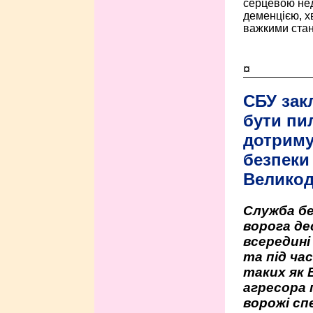
серцевою нед
деменцією, 
важкими стан
¤
СБУ зак
бути пи
дотриму
безпеки 
Велико
Служба бе
ворога де
всередині
та під час
таких як 
агресора 
ворожі сп