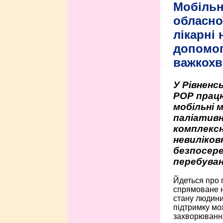
Мобільн
обласно
лікарні
допомо
важкохв
У Рівненсь
РОР працю
мобільні 
паліативн
комплексн
невиліко
безпосере
перебуван
Йдеться про 
спрямоване н
стану людини 
підтримку мо
захворюванням