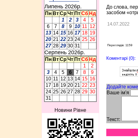
Липень 2026p.
До слова, пер
засобом «отри
Пн
Вт
Ср
Чт
Пт
Сб
Нд
1
2
3
4
5
14.07.2022
6
7
8
9
10
11
12
13
14
15
16
17
18
19
20
21
22
23
24
25
26
27
28
29
30
31
Переглядів: 1159
Серпень 2026p.
Коментарі (0):
Пн
Вт
Ср
Чт
Пт
Сб
Нд
1
2
3
4
5
6
7
8
9
10
11
12
13
14
15
16
17
18
19
20
21
22
23
Додайте коме
24
25
26
27
28
29
30
Ваше ім'я
31
Новини Рівне
Текст: