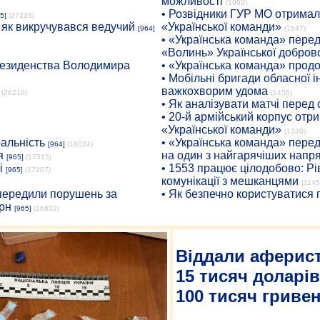
можливості
(1999)
• Розвідники ГУР МО отримали
5]
(27226)
: як викручувався ведучий
«Української команди»
[964]
(1647)
• «Українська команда» пере
«Волинь» Української доброво
президенства Володимира
• «Українська команда» про
• Мобільні бригади обласної 
важкохворим удома
(26210)
(1456)
• Як аналізувати матчі перед
• 20-й армійський корпус от
«Української команди»
(1330)
ральність
• «Українська команда» пере
[964]
(18024)
я
на один з найгарячіших напр
[965]
(17515)
і
• 1553 працює цілодобово: Рі
[965]
(17207)
комунікації з мешканцями
(1145
опередили порушень за
• Як безпечно користуватися
рн
[965]
(16832)
Віддали аферис
15 тисяч доларі
100 тисяч гриве