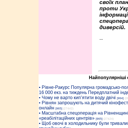
своїх пла
проти Укр
інформаці
спецопера
диверсій.
...
Найпопулярніші с
• Рiвне-Ракурс Популярна громадсько-пол
16 000 екз. на тиждень Передплатний інд
• Чому не варто кип’ятити воду двічі
[964]
(2
• Рівнян запрошують на дитячий кінофест
онлайн
[965]
(27442)
• Масштабна спецоперація на Рівненщині
«реабілітаційних центрів»
[965]
(27424)
• Щоб овочі в холодильнику були тривалий