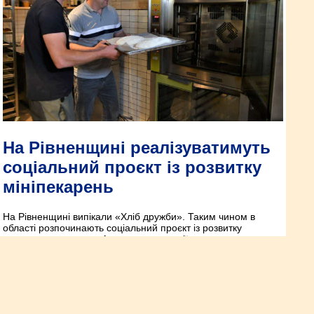
На Рівненщині реалізуватимуть
соціальний проєкт із розвитку
мініпекарень
На Рівненщині випікали «Хліб дружби». Таким чином в
області розпочинають соціальний проєкт із розвитку
невеликих пекарень. А учасниками акції стали начальник
Рівненської ОВА Віталій Коваль та польський пекар-
волонтер Яцек Полєвський, який привіз у Бучу 500 кілограм
борошна.