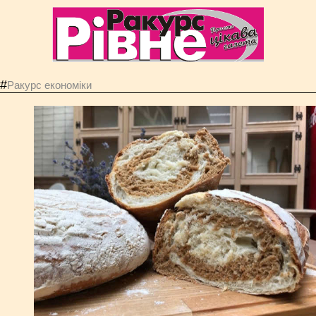
#
Ракурс економiки