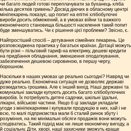
чи багато людей готові переплачувати за буханець хліба
кілька десятків гривень? Досвід діючих в обласному центрі
мініпекарень показує, що попит на елітні хлібобулочні
вироби досить обмежений, а в умовах війни та важкого
економічного становища більшості населення такий попит
буде зменшуватись. Чи є рішення цієї проблеми? Звісно, є.
Найпростіший спосіб – дотування сімейних пекарень. Це
розповсюджена практика у багатьох країнах. Дотації можуть
бути різні – пільговий тариф на електрику, дешеві кредити
на придбання обладнання, зменшення оподаткування,
забезпечення дешевою сировиною, в першу чергу,
борошном.
Наскільки в наших умовах це реально сьогодні? Навряд чи
дуже реально. Економічна ситуація не дозволяє державі
розкидатись грошима. Але є інший вихід. Наші державні та
комунальні заклади купують досить багато хлібобулочних
виробів. Їх потребують дитячі садочки, шкільні їдальні,
лікарні, військові частини. Якщо б ці заклади укладали
угоди з мініпекарнями і купували продукцію в них, хай і не
всю, то малі підприємства мали б сталий ринок збуту і
розуміння, на які мінімальні обсяги продажів вони можуть
сподіватись. Такий підхід має не лише економічну вигоду, а
й соціальну. Діти, хворі, наші захисники зможуть краще