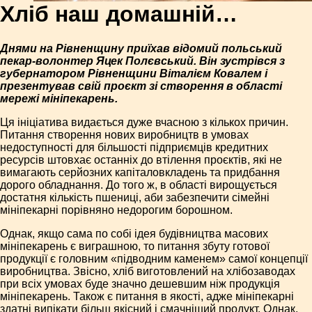
Хліб наш домашній…
Днями на Рівненщину приїхав відомий польський
пекар-волонтер Яцек Полєвський. Він зустрівся з
губернатором Рівненщини Віталієм Ковалем і
презентував свій проєкт зі створення в області
мережі мініпекарень.
Ця ініціатива видається дуже вчасною з кількох причин.
Питання створення нових виробництв в умовах
недоступності для більшості підприємців кредитних
ресурсів штовхає останніх до втілення проєктів, які не
вимагають серйозних капіталовкладень та придбання
дорого обладнання. До того ж, в області вирощується
достатня кількість пшениці, аби забезпечити сімейні
мініпекарні порівняно недорогим борошном.
Однак, якщо сама по собі ідея будівництва масових
мініпекарень є виграшною, то питання збуту готової
продукції є головним «підводним каменем» самої концепції
виробництва. Звісно, хліб виготовлений на хлібозаводах
при всіх умовах буде значно дешевшим ніж продукція
мініпекарень. Також є питання в якості, адже мініпекарні
здатні випікати більш якісний і смачніший продукт. Однак,