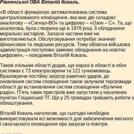
Рівненської ОВА Віталій Коваль.
«В області функціонує автоматизована система
централізованого оповіщення, яка має дві складові:
аналогову – «Сигнал-ВО» та цифрову – «Озон – С». Та, що
аналогова, була створена ще в 1978 році. Її обладнання
морально застаріле. Запасні частини вже не
виготовляються. Обслуговування потребує значних
фінансових та людських ресурсів. Тому обласна військова
адміністрація поступово замінює обладнання на новітнє
цифрове», – повідомив Віталій Коваль.
Також очільник області додав, що наразі в області в обох
системах є 73 електросирени та 121 гучномовець.
Враховуючи постійну загрозу ракетних ударів, до
оновлення систем сповіщення також залучили тергромади
області до встановлення систем сповіщення «Вуличне
радіо». П’ять таких пристроїв вже запустили у населених
пунктах Гощанської ТГ. Ще у 25 громадах тривають роботи з
облаштування.
Віталій Коваль наголосив, що сьогодні необхідно
використовувати всі можливості для забезпечення якісного
і своєчасного оповіщення про загрози із повітря.