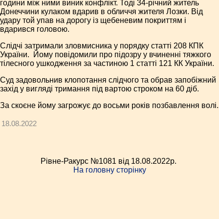
години між ними виник конфлікт. Тоді 34-річний житель
Донеччини кулаком вдарив в обличчя жителя Лозки. Від
удару той упав на дорогу із щебеневим покриттям і
вдарився головою.
Слідчі затримали зловмисника у порядку статті 208 КПК
України. Йому повідомили про підозру у вчиненні тяжкого
тілесного ушкодження за частиною 1 статті 121 КК України.
Суд задовольнив клопотання слідчого та обрав запобіжний
захід у вигляді тримання під вартою строком на 60 діб.
За скоєне йому загрожує до восьми років позбавлення волі.
18.08.2022
Рівне-Ракурс №1081 від 18.08.2022p.
На головну сторінку