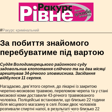
#
Ракурс кримінальний
За побиття знайомого
перебуватиме під вартою
Суддя Володимирецького районного суду
задовольнив клопотання слідчого та на два місяці
арештував 34-річного зловмисника. Засідання
відбулося 11 серпня.
Нагадаємо, дев’ятого серпня, до лікарні із закритою
черепно-мозковою травмою, переломом черепа та у стані
мозкової коми доставили 43-річного травмованого
чоловіка. Поліцейські встановили, що близько 22 години
біля місцевого магазину в селі Лозки двоє чоловіків
розпивали спиртні напої, в результаті чого близько 22