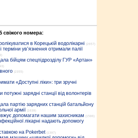
5 свіжого номера:
ролікуватися в Корецькій водолікарні
(2657)
 терміни ув’язнення отримали палії
8)
дала бійцям спецпідрозділу ГУР «Артан»
93)
івного
(2355)
имати «Доступні ліки»: три зручні
 потужні зарядні станції від волонтерів
дала партію зарядних станцій батальйону
льчої армії
(1639)
довжує допомагати нашим захисникам
(1586)
інфекційної лікарні надають допомогу
 ставкою на Pokerbet
(1397)
римав машину «швидкої допомоги» від