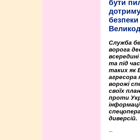
бути пи
дотриму
безпеки 
Велико
Служба бе
ворога де
всередині
та під час
таких як 
агресора 
ворожі сп
своїх пла
проти Укр
інформаці
спецопера
диверсій.
...