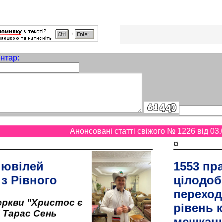
нтар:
Анонсовані статті свіжого № 1226 від 03.
¤
 ювілей
1553 пр
 з Рівного
цілодоб
переход
ркви "Христос є
рівень к
" Тарас Сень
мешкан