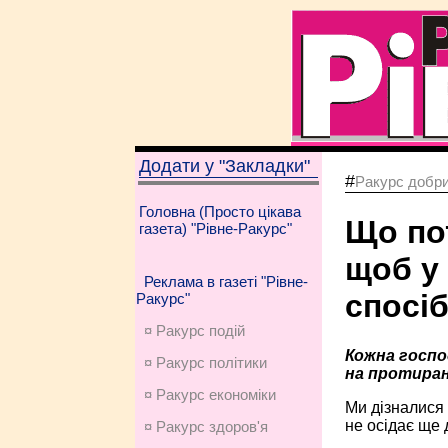
Додати у "Закладки"
#
Ракурс добри
Головна (Просто цікава
Що по
газета) "Рівне-Ракурс"
щоб у 
Реклама в газеті "Рівне-
спосі
Ракурс"
¤ Ракурс подій
Кожна госпо
¤ Ракурс політики
на протиран
¤ Ракурс економiки
Ми дізналися 
не осідає ще 
¤ Ракурс здоров'я