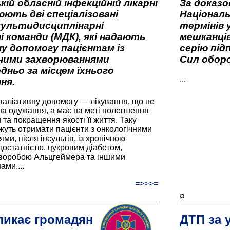
кій обласній інфекційній лікарні
За доказ
ють дві спеціалізовані
Національ
мультидисциплінарні
термінів 
і команди (МДК), які надають
мешканців
у допомогу пацієнтам із
серію під
вними захворюваннями
Сил оборо
дньо за місцем їхнього
...
ня.
паліативну допомогу — лікування, що не
а одужання, а має на меті полегшення
та покращення якості її життя. Таку
жуть отримати пацієнти з онкологічними
и, після інсультів, із хронічною
остатністю, цукровим діабетом,
хворобою Альцгеймера та іншими
ами....
=>>>=
¤
ликає громадян
ДТП за 