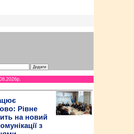
08.2026p.
ацює
ово: Рівне
ить на новий
омунікації з
цями