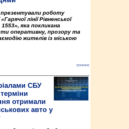
у презентували роботу
«Гарячої лінії Рівненської
 1553», яка покликана
ити оперативну, прозору та
аємодію жителів із міською
=>>>=
ріалами СБУ
 терміни
ння отримали
йськових авто у
у