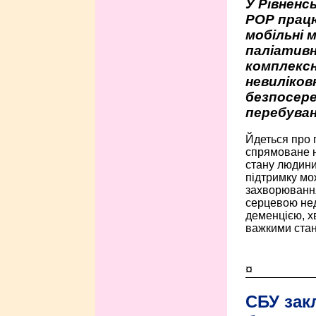
У Рівненсь
РОР працю
мобільні 
паліативн
комплексн
невиліко
безпосере
перебуван
Йдеться про 
спрямоване н
стану людини 
підтримку мо
захворюванням
серцевою нед
деменцією, 
важкими стан
¤
СБУ зак