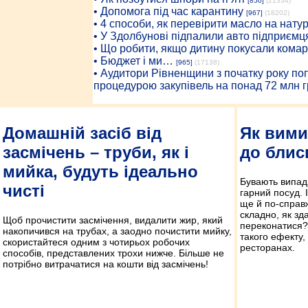
[850]
(21334)
• Допомога під час карантину
[967]
(18202)
• 4 способи, як перевірити масло на нату
• У Здолбунові підпалили авто підприємц
• Що робити, якщо дитину покусали комар
• Бюджет і ми…
[965]
(17138)
• Аудитори Рівненщини з початку року п
процедурою закупівель на понад 72 млн г
Домашній засіб від
Як вими
засмічень – труби, як і
до блис
мийка, будуть ідеально
Бувають випадк
чисті
гарний посуд. І
ще й по-справ
складно, як зд
Щоб прочистити засмічення, видалити жир, який
переконатися?
накопичився на трубах, а заодно почистити мийку,
такого ефекту,
скористайтеся одним з чотирьох робочих
ресторанах.
способів, представлених трохи нижче. Більше не
потрібно витрачатися на кошти від засмічень!