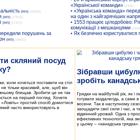
«Української команди»
(1331)
ральність
• «Українська команда» пере
[964]
(18024)
я
на один з найгарячіших напр
[965]
(17515)
і
• 1553 працює цілодобово: Рі
[965]
(17207)
комунікації з мешканцями
(1146
опередили порушень за
• Як безпечно користуватися
рн
[965]
(16832)
ти скляний посуд
ку?
Зібравши цибулю
зробіть канадсь
и, коли хочеться поставити на стіл
 не тільки красивий, але, щоб він
жньому блищав. Зробити це не так
Грядки на майбутній рік, як і л
ається на перший погляд. Хочете
готувати заздалегідь, а саме в 
 «Ловіть» простий спосіб домогтися
восени. Так в наступному сезо
 який часто використовують в
заощадити свої сили і час, а 
відмінний урожай. Одна з прос
ефективних технологій, яка з
у цьому – «канадська грядка».