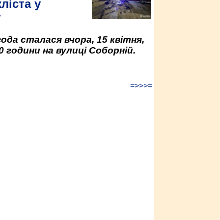
ліста у
у
да сталася вчора, 15 квітня,
0 години на вулиці Соборній.
=>>>=