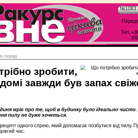
№1083 в
Передп
Тел. +3
(0
х порад
трібно зробити,
домі завжди був запах свіж
б
диня мріє про те, щоб в будинку було ідеально чисто
ня пилу не дуже хочеться.
рецепт одного спрею, який допомагає позбутися від пилу. Пр
довгий час.