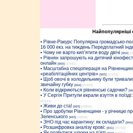
Найпопулярніші с
• Рiвне-Ракурс Популярна громадсько-пол
16 000 екз. на тиждень Передплатний інд
• Чому не варто кип’ятити воду двічі
[964]
(2
• Рівнян запрошують на дитячий кінофест
онлайн
[965]
(27451)
• Масштабна спецоперація на Рівненщині
«реабілітаційних центрів»
[965]
(27431)
• Щоб овочі в холодильнику були тривалий
звичайну губку
[964]
(27405)
• Коли відкриються рівненські садочки?
[96
• У Сергія Притули вкрали взуття в поїзді
(27191)
• Живи до ста!
[965]
(26996)
• Про здобутки Рівненщини - у річницю 
Зеленського
[965]
(26656)
• ЗНО під час карантину: як складати?
[964]
• Розшифровка аналізу крові:
[841]
(25733)
• Як позбутися шпори на п’яті