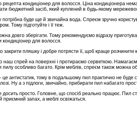
о рецепта кондиціонер для волосся. Ціна кондиціонера нем
ати бюджетний засіб, який куплений в будь-якому мережево
 потрібна буде ще й звичайна вода. Спреєм зручно користу
ом. Тому підготуйте і її теж.
ожна довго зберігати. Тому рекомендуємо відразу приготув
и кондиціонер для волосся.
о закрити пляшку і добре потрясти її, щоб краще розчинити к
 наш спрей на поверхні і протираємо серветкою. Намагаємо
 пилу особливо багато. Крім меблів, спреєм також можна обр
 це антистатик, тому в подальшому пил практично не буде сід
длозі. Ну а з підлоги, звичайно, прибирати пил набагато прос
е досить просто. Головне, що спосіб реально працює. Пил ст
й приємний запах, а меблі освіжаться.