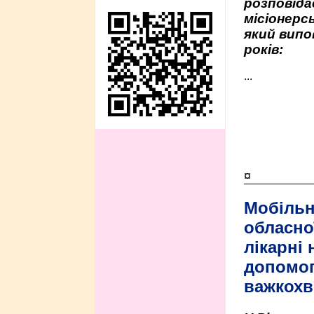
розповіда
місіонерсь
який випо
років:
...
¤
Мобільн
обласно
лікарні
допомо
важкохв