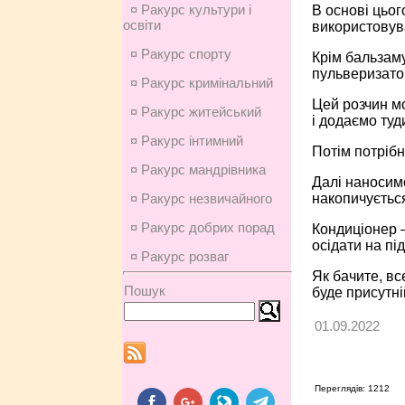
¤ Ракурс культури і
В основі цьог
освіти
використовув
¤ Ракурс спорту
Крім бальзаму
пульверизатор
¤ Ракурс кримінальний
Цей розчин м
¤ Ракурс житейський
і додаємо туд
¤ Ракурс інтимний
Потім потрібн
¤ Ракурс мандрівника
Далі наносимо
накопичується
¤ Ракурс незвичайного
¤ Ракурс добрих порад
Кондиціонер –
осідати на пі
¤ Ракурс розваг
Як бачите, вс
Пошук
буде присутні
01.09.2022
Переглядів: 1212