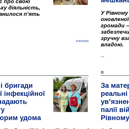
є про свою
ку діяльність,
У Рівном
внилося п'ять
оновленої 
громади –
забезпеч
зручну вз
=>>>=
владою.
...
¤
і бригади
За мате
ї інфекційної
реальні
 надають
ув’язне
гу
палії ві
орим удома
Рівном