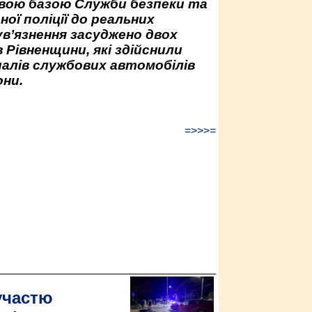
овою базою Служби безпеки та
ної поліції до реальних
ув’язнення засуджено двох
 Рівненщини, які здійснили
палів службових автомобілів
ни.
=>>>=
участю