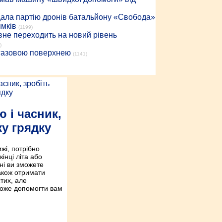
дала партію дронів батальйону «Свобода»
ямків
(1199)
вне переходить на новий рівень
)
 газовою поверхнею
(1141)
 і часник,
ку грядку
ижі, потрібно
кінці літа або
ні ви зможете
також отримати
тих, але
може допомогти вам