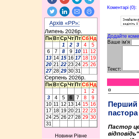
Коментарі (0):
Архів «РР»:
Липень 2026p.
Додайте коме
Пн
Вт
Ср
Чт
Пт
Сб
Нд
Ваше ім'я
1
2
3
4
5
6
7
8
9
10
11
12
13
14
15
16
17
18
19
20
21
22
23
24
25
26
Текст:
27
28
29
30
31
Серпень 2026p.
Пн
Вт
Ср
Чт
Пт
Сб
Нд
¤
1
2
3
4
5
6
7
8
9
Перший
10
11
12
13
14
15
16
17
18
19
20
21
22
23
пастора
24
25
26
27
28
29
30
31
Пастор це
відповідь
Новини Рівне