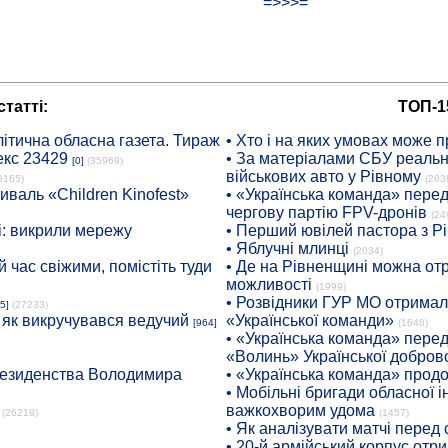
=>>>=
татті:
ТОП-1
ітична обласна газета. Тираж
• Хто і на яких умовах може п
екс 23429
• За матеріалами СБУ реальні
[0]
(35969)
військових авто у Рівному
8165)
(263
иваль «Children Kinofest»
• «Українська команда» пере
чергову партію FPV-дронів
(24
: викрили мережу
• Перший ювілей пастора з Р
• Яблучні млинці
(2034)
 час свіжими, помістіть туди
• Де на Рівненщині можна отр
можливості
(1999)
• Розвідники ГУР МО отримали
5]
(27233)
: як викручувався ведучий
«Української команди»
[964]
(1648)
• «Українська команда» пере
«Волинь» Української доброво
президенства Володимира
• «Українська команда» про
• Мобільні бригади обласної 
важкохворим удома
(26218)
(1457)
• Як аналізувати матчі перед
• 20-й армійський корпус от