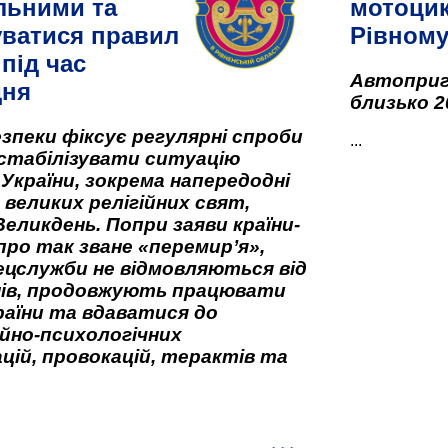
льними та
мотоцик
ватися правил
Рівном
під час
Автоприго
дня
близько 2
зпеки фіксує регулярні спроби
...
стабілізувати ситуацію
 України, зокрема напередодні
 великих релігійних свят,
Великдень. Попри заяви країни-
про так зване «перемир’я»,
ецслужби не відмовляються від
нів, продовжують працювати
аїни та вдаватися до
йно-психологічних
цій, провокацій, терактів та