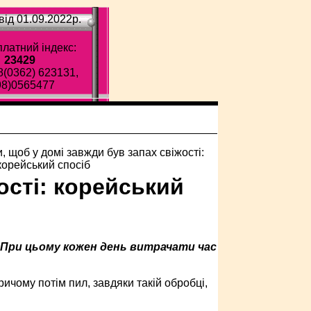
ід 01.09.2022p.
латний індекс:
23429
8(0362) 623131,
98)0565477
ості: корейський
. При цьому кожен день витрачати час
ичому потім пил, завдяки такій обробці,