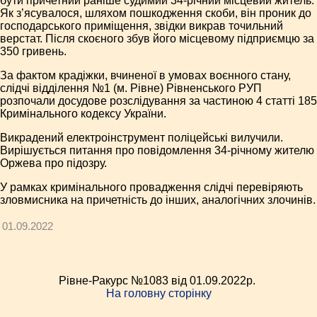
бути причетний раніше судимий 34-річний місцевий житель.
Як з’ясувалося, шляхом пошкодження скоби, він проник до
господарського приміщення, звідки викрав точильний
верстат. Після скоєного збув його місцевому підприємцю за
350 гривень.
За фактом крадіжки, вчиненої в умовах воєнного стану,
слідчі відділення №1 (м. Рівне) Рівненського РУП
розпочали досудове розслідування за частиною 4 статті 185
Кримінального кодексу України.
Викрадений електроінструмент поліцейські вилучили.
Вирішується питання про повідомлення 34-річному жителю
Оржева про підозру.
У рамках кримінального провадження слідчі перевіряють
зловмисника на причетність до інших, аналогічних злочинів.
01.09.2022
Рівне-Ракурс №1083 від 01.09.2022p.
На головну сторінку