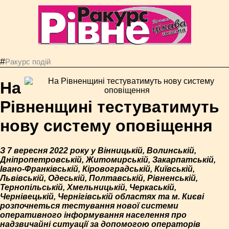
#
Ракурс подій
На
Рівненщині тестуватимуть
нову систему оповіщення
З 7 вересня 2022 року у Вінницькій, Волинській,
Дніпропетровській, Житомирській, Закарпатській,
Івано-Франківській, Кіровоградській, Київській,
Львівській, Одеській, Полтавській, Рівненській,
Тернопільській, Хмельницькій, Черкаській,
Чернівецькій, Чернігівській областях та м. Києві
розпочнеться тестування нової системи
оперативного інформування населення про
надзвичайні ситуації за допомогою операторів