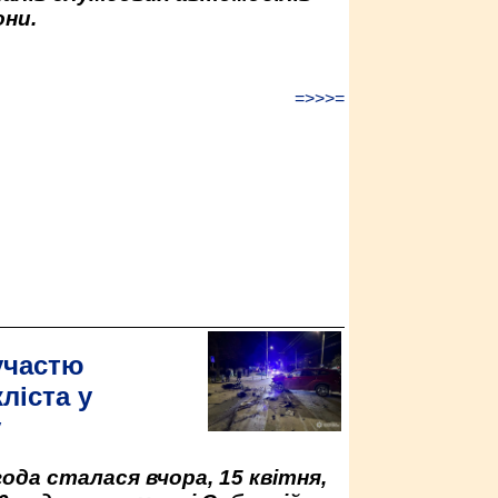
ни.
=>>>=
участю
ліста у
у
да сталася вчора, 15 квітня,