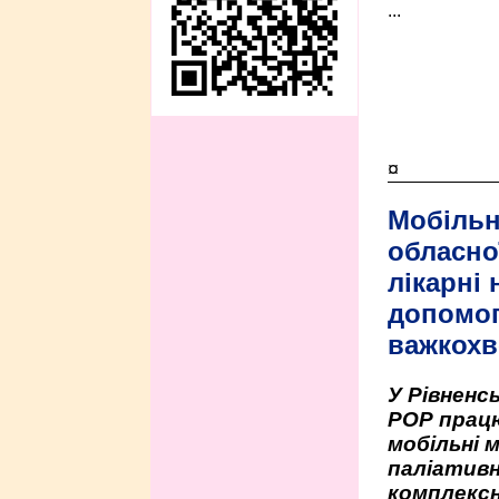
...
¤
Мобільн
обласно
лікарні
допомо
важкохв
У Рівненсь
РОР працю
мобільні 
паліативн
комплексн