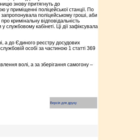
ницю знову притягнуть до
ою у приміщенні поліцейської станції. По
і запропонувала поліцейському гроші, аби
 про кримінальну відповідальність
у службовому кабінеті. Ці дії зафіксувала
і, а до Єдиного реєстру досудових
службовій особі за частиною 1 статті 369
влення волі, а за зберігання самогону –
Версія для друку