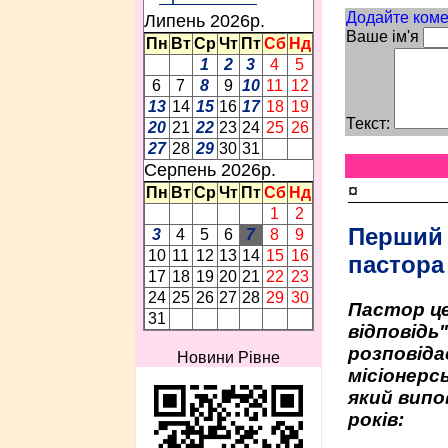
Додайте коме
Липень 2026p.
Ваше ім'я
Пн
Вт
Ср
Чт
Пт
Сб
Нд
1
2
3
4
5
6
7
8
9
10
11
12
13
14
15
16
17
18
19
Текст:
20
21
22
23
24
25
26
27
28
29
30
31
Серпень 2026p.
¤
Пн
Вт
Ср
Чт
Пт
Сб
Нд
1
2
Перший
3
4
5
6
7
8
9
10
11
12
13
14
15
16
пастора
17
18
19
20
21
22
23
24
25
26
27
28
29
30
Пастор це
31
відповідь
розповіда
Новини Рівне
місіонерсь
який випо
років: