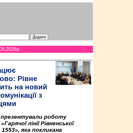
08.2026p.
ацює
ово: Рівне
ить на новий
омунікації з
цями
у презентували роботу
«Гарячої лінії Рівненської
 1553», яка покликана