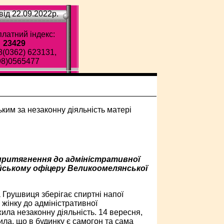
ід 22.09.2022p.
латний індекс:
23429
8(0362) 623131,
98)0565477
притягнення до адміністративної
ейському офіцеру Великоомелянської
Грушвиця зберігає спиртні напої
жінку до адміністративної
ила незаконну діяльність. 14 вересня,
ила, що в будинку є самогон та сама