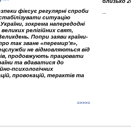
близько 2
зпеки фіксує регулярні спроби
...
стабілізувати ситуацію
 України, зокрема напередодні
 великих релігійних свят,
Великдень. Попри заяви країни-
про так зване «перемир’я»,
ецслужби не відмовляються від
нів, продовжують працювати
аїни та вдаватися до
йно-психологічних
цій, провокацій, терактів та
=>>>=