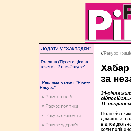
Додати у "Закладки"
#
Ракурс кримі
Головна (Просто цікава
Хабар
газета) "Рівне-Ракурс"
за нез
Реклама в газеті "Рівне-
Ракурс"
34-річна жи
¤ Ракурс подій
відповідаль
ТГ неправом
¤ Ракурс політики
Поліцейським
¤ Ракурс економiки
домашнього ви
відповідально
¤ Ракурс здоров'я
коли поліцейс