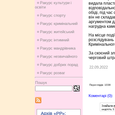
¤ Ракурс культури і
видала пласт
освіти
відповідально
обіді, під ча
¤ Ракурс спорту
він не склада
аргументом дл
¤ Ракурс кримінальний
нагрудна кам
¤ Ракурс житейський
На місце поді
розслідувань 
¤ Ракурс інтимний
Кримінального
¤ Ракурс мандрівника
За скоєний зл
¤ Ракурс незвичайного
черговий штр
¤ Ракурс добрих порад
22.09.2022
¤ Ракурс розваг
Пошук
Переглядів: 1038
Коментарі (0):
Архів «РР»: