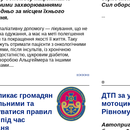
вними захворюваннями
Сил оборо
дньо за місцем їхнього
...
ня.
паліативну допомогу — лікування, що не
а одужання, а має на меті полегшення
та покращення якості її життя. Таку
жуть отримати пацієнти з онкологічними
и, після інсультів, із хронічною
остатністю, цукровим діабетом,
хворобою Альцгеймера та іншими
ами....
=>>>=
¤
ликає громадян
ДТП за 
льними та
мотоцик
ватися правил
Рівном
під час
Автоприго
дня