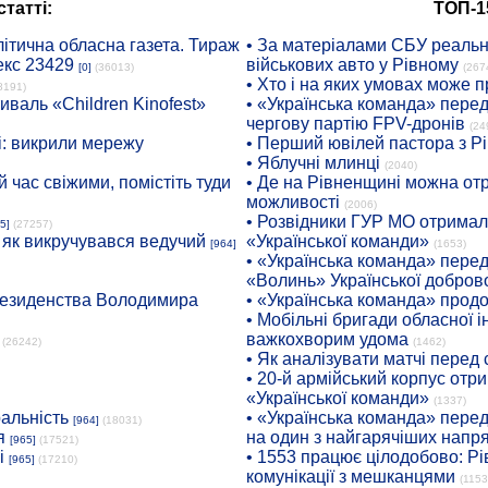
татті:
ТОП-1
ітична обласна газета. Тираж
• За матеріалами СБУ реальні
екс 23429
військових авто у Рівному
[0]
(36013)
(267
• Хто і на яких умовах може п
8191)
иваль «Children Kinofest»
• «Українська команда» пере
чергову партію FPV-дронів
(24
: викрили мережу
• Перший ювілей пастора з Р
• Яблучні млинці
(2040)
 час свіжими, помістіть туди
• Де на Рівненщині можна отр
можливості
(2006)
• Розвідники ГУР МО отримали
5]
(27257)
: як викручувався ведучий
«Української команди»
[964]
(1653)
• «Українська команда» пере
«Волинь» Української доброво
президенства Володимира
• «Українська команда» про
• Мобільні бригади обласної 
важкохворим удома
(26242)
(1462)
• Як аналізувати матчі перед
• 20-й армійський корпус от
«Української команди»
(1337)
ральність
• «Українська команда» пере
[964]
(18031)
я
на один з найгарячіших напр
[965]
(17521)
і
• 1553 працює цілодобово: Рі
[965]
(17210)
комунікації з мешканцями
(1153