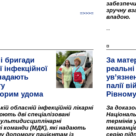
забезпеч
зручну вз
=>>>=
владою.
...
¤
і бригади
За мате
ї інфекційної
реальні
 надають
ув’язне
гу
палії ві
орим удома
Рівном
кій обласній інфекційній лікарні
За доказ
ють дві спеціалізовані
Національ
мультидисциплінарні
термінів 
і команди (МДК), які надають
мешканців
у допомогу пацієнтам із
серію під