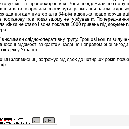
икову ємність правоохоронцям. Вони повідомили, що поруш
сті, але та попросила розглянути це питання разом із доньк
с складання адмінматеріалів 34-річна донька правопорушниц
в постанову та в подальшому не турбував їх. Попередження
я жінки не стало і вона поклала 1000 гривень під документи 
ера.
ї викликали слідчо-оперативну групу. Грошові кошти вилучен
внесені відомості за фактом надання неправомірної вигоди 
 кодексу України.
очин зловмисниці загрожує від двох до чотирьох років позба
аф.