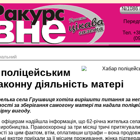
№1086 в
Передп
Тел. +3
(0
нальний
 поліцейським
аконну діяльність матері
телька села Грушвиця хотіла вирішити питання за не
ності за зберігання самогону матері та надала поліц
ірну вигоду.
 офіцерам надійшла інформація, що 62-річна жителька села 
робництва. Правоохоронці за три місяці тричі притягували 
сті за цим фактом, втім, оплативши штрафи – вона продовж
ькі вкотре приїхали за її місцем проживання, жінка підтверд