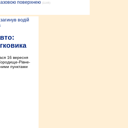
 газовою поверхнею
(1146)
вто:
егковика
ася 16 вересня
«Городище-Рівне-
еними пунктами