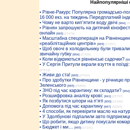
Найпопулярніші с
• Рiвне-Ракурс Популярна громадсько-пол
16 000 екз. на тиждень Передплатний інд
• Чому не варто кип’ятити воду двічі
[964]
(2
• Рівнян запрошують на дитячий кінофест
онлайн
[965]
(27479)
• Масштабна спецоперація на Рівненщині
«реабілітаційних центрів»
[965]
(27457)
• Щоб овочі в холодильнику були тривалий
звичайну губку
[964]
(27426)
• Коли відкриються рівненські садочки?
[96
• У Сергія Притули вкрали взуття в поїзді
(27213)
• Живи до ста!
[965]
(27024)
• Про здобутки Рівненщини - у річницю 
Зеленського
[965]
(26683)
• ЗНО під час карантину: як складати?
[964]
• Розшифровка аналізу крові:
[841]
(25737)
• Як позбутися шпори на п’яті
[850]
(21340)
• Допомога під час карантину
[967]
(18205)
• 4 способи, як перевірити масло на нату
• У Здолбунові підпалили авто підприємц
• Що робити, якщо дитину покусали комар
• Бюджет і ми…
[965]
(17141)