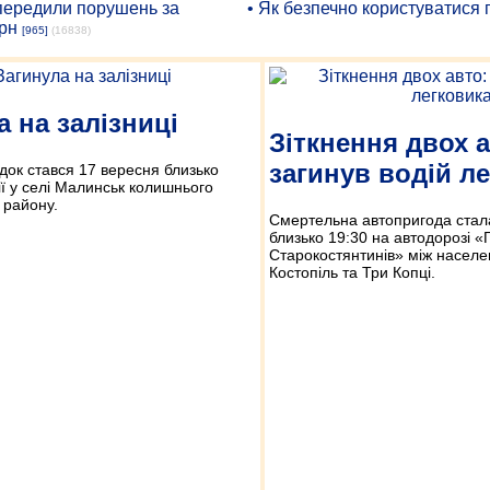
опередили порушень за
• Як безпечно користуватися
рн
[965]
(16838)
а на залізниці
Зіткнення двох а
загинув водій л
док стався 17 вересня близько
ії у селі Малинськ колишнього
 району.
Смертельна автопригода стал
близько 19:30 на автодорозі 
Старокостянтинів» між насел
Костопіль та Три Копці.