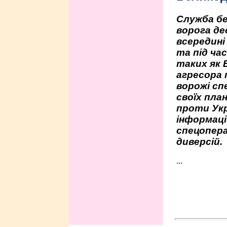
Служба бе
ворога де
всередині
та під час
таких як 
агресора 
ворожі сп
своїх пла
проти Укр
інформаці
спецопера
диверсій.
...