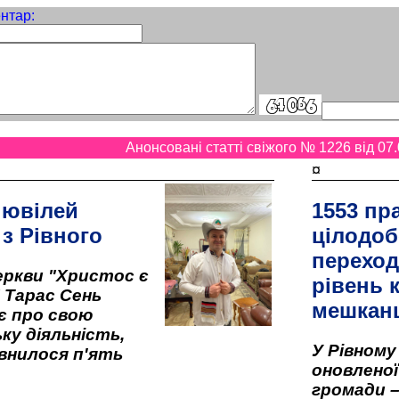
нтар:
Анонсовані статті свіжого № 1226 від 07.
¤
 ювілей
1553 пр
 з Рівного
цілодоб
переход
ркви "Христос є
рівень к
" Тарас Сень
мешкан
є про свою
ку діяльність,
У Рівном
внилося п'ять
оновленої 
громади –