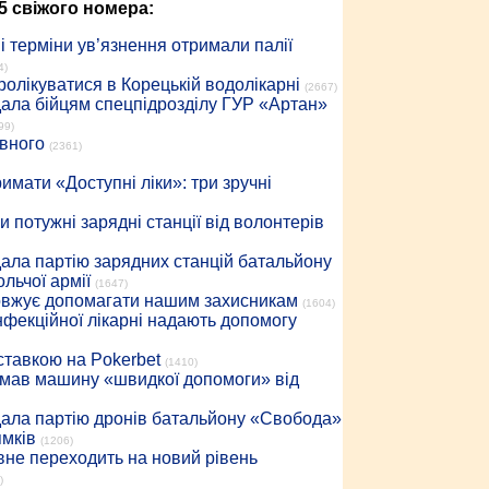
5 свіжого номера:
 терміни ув’язнення отримали палії
4)
ролікуватися в Корецькій водолікарні
(2667)
дала бійцям спецпідрозділу ГУР «Артан»
99)
івного
(2361)
имати «Доступні ліки»: три зручні
 потужні зарядні станції від волонтерів
дала партію зарядних станцій батальйону
льчої армії
(1647)
довжує допомагати нашим захисникам
(1604)
інфекційної лікарні надають допомогу
 ставкою на Pokerbet
(1410)
римав машину «швидкої допомоги» від
дала партію дронів батальйону «Свобода»
ямків
(1206)
вне переходить на новий рівень
)