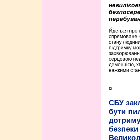
невиліко
безпосере
перебуван
Йдеться про 
спрямоване н
стану людини 
підтримку мо
захворюванням
серцевою нед
деменцією, 
важкими стан
¤
СБУ зак
бути пи
дотриму
безпеки 
Велико