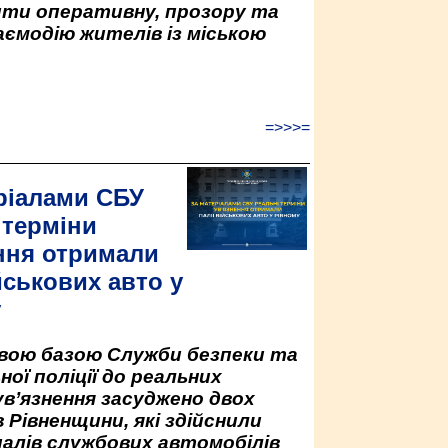
ити оперативну, прозору та
аємодію жителів із міською
=>>>=
ріалами СБУ
 терміни
ння отримали
йськових авто у
у
овою базою Служби безпеки та
ної поліції до реальних
ув’язнення засуджено двох
 Рівненщини, які здійснили
палів службових автомобілів