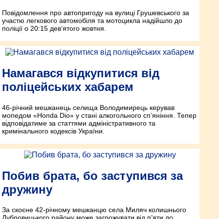
Повідомлення про автопригоду на вулиці Грушевського за
участю легкового автомобіля та мотоцикла надійшло до
поліції о 20:15 дев’ятого жовтня.
Намагався відкупитися від
поліцейських хабарем
46-річний мешканець селища Володимирець керував
мопедом «Honda Dio» у стані алкогольного сп’яніння. Тепер
відповідатиме за статтями адміністративного та
кримінального кодексів України.
Побив брата, бо заступився за
дружину
За скоєне 42-річному мешканцю села Миляч колишнього
Дубровицького району може загрожувати від п’яти до