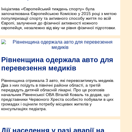
Ініціатива «Європейський тиждень спорту» була
започаткована Європейською Комісією у 2015 році з метою
популяризації спорту та активного способу життя по всій
Європі, залучення до фізичної активності кожного
європейця, незалежно від віку чи рівня фізичної підготовки.
Рівненщина одержала авто для
перевезення медиків
Рівненщина отримала 3 авто, які перевозитимуть медиків.
Два з них поїдуть в північні райони області, а третій
передадуть дитячій обласній лікарні. Про це розповів
начальник Рівненської ОВА Віталій Коваль та додав, що
представники Червоного Хреста особисто побували в цих
громадах і оцінили потребу місцевих жителів у
консультаціях педіатра.
Дії населення у разі аварії на