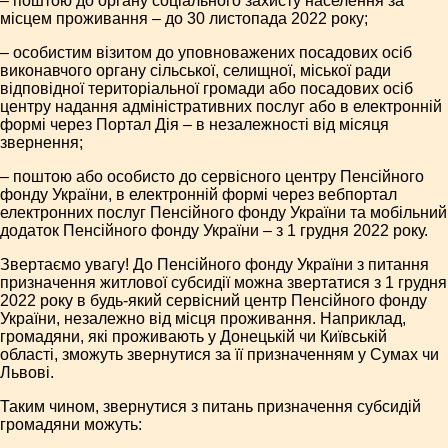
– поштою до органу соціального захисту населення за
місцем проживання – до 30 листопада 2022 року;
– особистим візитом до уповноважених посадових осіб
виконавчого органу сільської, селищної, міської ради
відповідної територіальної громади або посадових осіб
центру надання адміністративних послуг або в електронній
формі через Портал Дія – в незалежності від місяця
звернення;
– поштою або особисто до сервісного центру Пенсійного
фонду України, в електронній формі через вебпортал
електронних послуг Пенсійного фонду України та мобільний
додаток Пенсійного фонду України – з 1 грудня 2022 року.
Звертаємо увагу! До Пенсійного фонду України з питання
призначення житлової субсидії можна звертатися з 1 грудня
2022 року в будь-який сервісний центр Пенсійного фонду
України, незалежно від місця проживання. Наприклад,
громадяни, які проживають у Донецькій чи Київській
області, зможуть звернутися за її призначенням у Сумах чи
Львові.
Таким чином, звернутися з питань призначення субсидій
громадяни можуть: