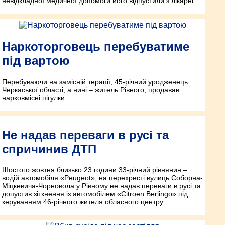
невідкладної медичної допомоги його відпустили з лікарні.
Наркоторговець перебуватиме
під вартою
Перебуваючи на замісній терапії, 45-річний уродженець
Черкаської області, а нині – житель Рівного, продавав
нарковмісні пігулки.
Не надав переваги в русі та
спричинив ДТП
Шостого жовтня близько 23 години 33-річний рівнянин –
водій автомобіля «Peugeot», на перехресті вулиць Соборна-
Міцкевича-Чорновола у Рівному не надав переваги в русі та
допустив зіткнення із автомобілем «Сіtroen Berlingo» під
керуванням 46-річного жителя обласного центру.