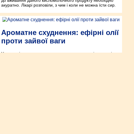
до вживання даного кисломолочного продукту необхідно
акуратно. Лікарі розповіли, з чим і коли не можна їсти сир.
Ароматне схуднення: ефірні олії
проти зайвої ваги
У процесі схуднення варто використовувати всі доступні
методи досягнення потрібного результату. Зокрема, варто
звернути увагу на ефірні олії.
Посадіть ці три рослини на дачі:
гризуни вас більше не
потурбують
Миші, щури та інші гризуни доставляють дачникам чимало
клопоту: прогризають фундамент, псують багаторічні