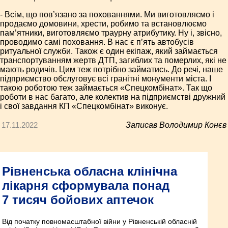
- Всім, що пов’язано за похованнями. Ми виготовляємо і
продаємо домовини, хрести, робимо та встановлюємо
пам’ятники, виготовляємо траурну атрибутику. Ну і, звісно,
проводимо самі поховання. В нас є п’ять автобусів
ритуальної служби. Також є один екіпаж, який займається
транспортуванням жертв ДТП, загиблих та померлих, які не
мають родичів. Цим теж потрібно займатись. До речі, наше
підприємство обслуговує всі гранітні монументи міста. І
такою роботою теж займається «Спецкомбінат». Так що
роботи в нас багато, але колектив на підприємстві дружний
і свої завдання КП «Спецкомбінат» виконує.
17.11.2022
Записав Володимир Конєв
Рівненська обласна клінічна
лікарня сформувала понад
7 тисяч бойових аптечок
Від початку повномасштабної війни у Рівненській обласній