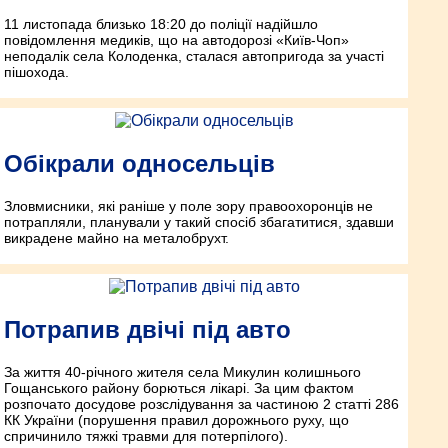
11 листопада близько 18:20 до поліції надійшло
повідомлення медиків, що на автодорозі «Київ-Чоп»
неподалік села Колоденка, сталася автопригода за участі
пішохода.
Обікрали односельців
Зловмисники, які раніше у поле зору правоохоронців не
потрапляли, планували у такий спосіб збагатитися, здавши
викрадене майно на металобрухт.
Потрапив двічі під авто
За життя 40-річного жителя села Микулин колишнього
Гощанського району борються лікарі. За цим фактом
розпочато досудове розслідування за частиною 2 статті 286
КК України (порушення правил дорожнього руху, що
спричинило тяжкі травми для потерпілого).