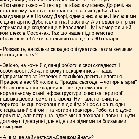
«Тютьковицьке» – 1 гектар та «Басівкутське». До речі, на
останньому навіть є поховання козацької доби. Два
кладовища є в Новому Дворі, одне з них діюче. Недіючими
є цвинтарі по Дубенській і на Грабнику. А з недавніх пір ми
отримали ще кладовище в Квасилові. Ну і меморіальний
комплекс в Сосонках. Так що наше підприємство
обслуговує об’єкти загальною площею в 90 гектарів.
- Розкажіть, наскільки складно опікуватись таким великим
господарством?
- Звісно, на кожній ділянці роботи є свої складності і
особливості. Хоча не можу поскаржитись – наше
підприємство забезпечене технікою досить непогано.
Працює в нас 96 чоловік. Правда, сьогодні – чотири в армії.
Обслуговування кладовищ – це підтримання в
нормальному стані інфраструктури, очистка території,
підрізка дерев, ремонт огорожі. Ну і, звісно, очистка
території місць поховання від снігу. У нас є навіть один
спеціальний снігоміт та чотири трактори. Робота не дуже
примітна, але потрібна, адже місця поховань повинні бути
доглянуті і доступні для відвідин рідними та близькими
померлих .
- А чим ще займається «Спецкомбінат»?