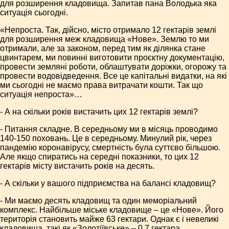
для розширення кладовища. Запитав пана Володька яка
ситуація сьогодні.
«Непроста. Так, дійсно, місто отримало 12 гектарів землі
для розширення меж кладовища «Нове». Землю то ми
отримали, але за законом, перед тим як ділянка стане
цвинтарем, ми повинні виготовити проєктну документацію,
провести земляні роботи, облаштувати доріжки, огорожу та
провести водовідведення. Все це капітальні видатки, на які
ми сьогодні не маємо права витрачати кошти. Так що
ситуація непроста»…
- А на скільки років вистачить цих 12 гектарів землі?
- Питання складне. В середньому ми в місяць проводимо
140-150 поховань. Це в середньому. Минулий рік, через
пандемію коронавірусу, смертність була суттєво більшою.
Але якщо спиратись на середні показники, то цих 12
гектарів місту вистачить років на десять.
- А скільки у вашого підприємства на балансі кладовищ?
- Ми маємо десять кладовищ та один меморіальний
комплекс. Найбільше міське кладовище – це «Нове». Його
територія становить майже 63 гектари. Однак є і невеликі
кладовища, такі як «Золотіївське» – 0,7 гектара,