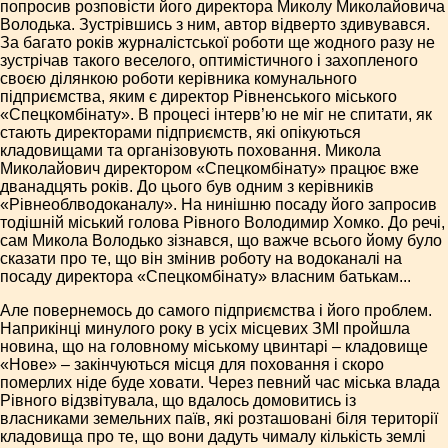
попросив розповісти його директора Миколу Миколайовича
Володька. Зустрівшись з ним, автор відверто здивувався.
За багато років журналістської роботи ще жодного разу не
зустрічав такого веселого, оптимістичного і захопленого
своєю ділянкою роботи керівника комунального
підприємства, яким є директор Рівненського міського
«Спецкомбінату». В процесі інтерв’ю не міг не спитати, як
стають директорами підприємств, які опікуються
кладовищами та організовують поховання. Микола
Миколайович директором «Спецкомбінату» працює вже
дванадцять років. До цього був одним з керівників
«Рівнеоблводоканалу». На нинішню посаду його запросив
тодішній міський голова Рівного Володимир Хомко. До речі,
сам Микола Володько зізнався, що важче всього йому було
сказати про те, що він змінив роботу на водоканалі на
посаду директора «Спецкомбінату» власним батькам...
Але повернемось до самого підприємства і його проблем.
Наприкінці минулого року в усіх місцевих ЗМІ пройшла
новина, що на головному міському цвинтарі – кладовище
«Нове» – закінчуються місця для поховання і скоро
померлих ніде буде ховати. Через певний час міська влада
Рівного відзвітувала, що вдалось домовитись із
власниками земельних паїв, які розташовані біля території
кладовища про те, що вони дадуть чималу кількість землі