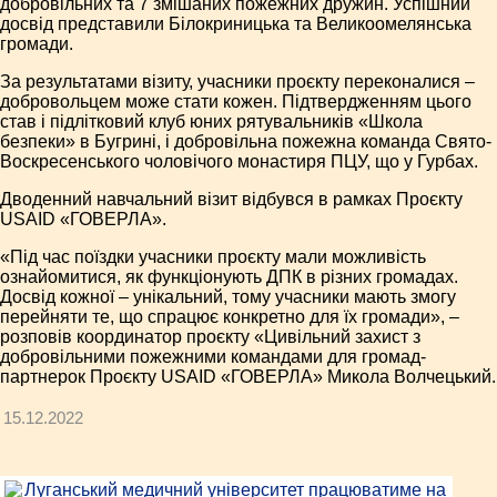
добровільних та 7 змішаних пожежних дружин. Успішний
досвід представили Білокриницька та Великоомелянська
громади.
За результатами візиту, учасники проєкту переконалися –
добровольцем може стати кожен. Підтвердженням цього
став і підлітковий клуб юних рятувальників «Школа
безпеки» в Бугрині, і добровільна пожежна команда Свято-
Воскресенського чоловічого монастиря ПЦУ, що у Гурбах.
Дводенний навчальний візит відбувся в рамках Проєкту
USAID «ГОВЕРЛА».
«Під час поїздки учасники проєкту мали можливість
ознайомитися, як функціонують ДПК в різних громадах.
Досвід кожної – унікальний, тому учасники мають змогу
перейняти те, що спрацює конкретно для їх громади», –
розповів координатор проєкту «Цивільний захист з
добровільними пожежними командами для громад-
партнерок Проєкту USAID «ГОВЕРЛА» Микола Волчецький.
15.12.2022