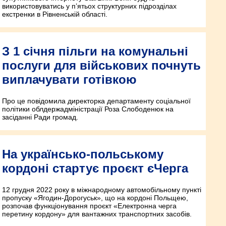
використовуватись у п’ятьох структурних підрозділах
екстренки в Рівненській області.
З 1 січня пільги на комунальні
послуги для військових почнуть
виплачувати готівкою
Про це повідомила директорка департаменту соціальної
політики облдержадміністрації Роза Слободенюк на
засіданні Ради громад.
На українсько-польському
кордоні стартує проєкт єЧерга
12 грудня 2022 року в міжнародному автомобільному пункті
пропуску «Ягодин-Дорогуськ», що на кордоні Польщею,
розпочав функціонування проєкт «Електронна черга
перетину кордону» для вантажних транспортних засобів.