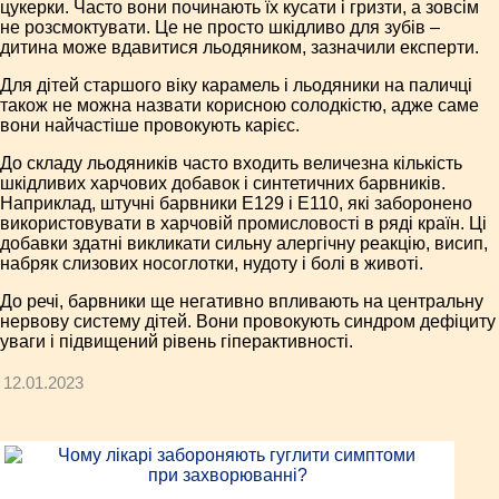
цукерки. Часто вони починають їх кусати і гризти, а зовсім
не розсмоктувати. Це не просто шкідливо для зубів –
дитина може вдавитися льодяником, зазначили експерти.
Для дітей старшого віку карамель і льодяники на паличці
також не можна назвати корисною солодкістю, адже саме
вони найчастіше провокують карієс.
До складу льодяників часто входить величезна кількість
шкідливих харчових добавок і синтетичних барвників.
Наприклад, штучні барвники E129 і E110, які заборонено
використовувати в харчовій промисловості в ряді країн. Ці
добавки здатні викликати сильну алергічну реакцію, висип,
набряк слизових носоглотки, нудоту і болі в животі.
До речі, барвники ще негативно впливають на центральну
нервову систему дітей. Вони провокують синдром дефіциту
уваги і підвищений рівень гіпер­активності.
12.01.2023