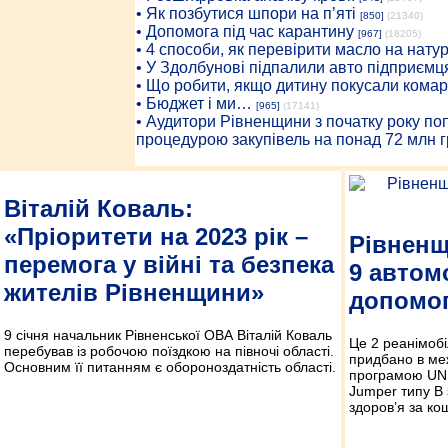
• Як позбутися шпори на п’яті
[850]
(21340)
• Допомога під час карантину
[967]
(18205)
• 4 способи, як перевірити масло на нату
• У Здолбунові підпалили авто підприємц
• Що робити, якщо дитину покусали комар
• Бюджет і ми…
[965]
(17141)
• Аудитори Рівненщини з початку року п
процедурою закупівель на понад 72 млн г
Віталій Коваль:
«Пріоритети на 2023 рік –
Рівненщ
перемога у війні та безпека
9 автом
жителів Рівненщини»
допомо
9 січня начальник Рівненської ОВА Віталій Коваль
Це 2 реанімобі
перебував із робочою поїздкою на півночі області.
придбано в ме­
Основним її питанням є обороноздатність області.
програмою UNI
Jumper типу В 
здоров’я за ко