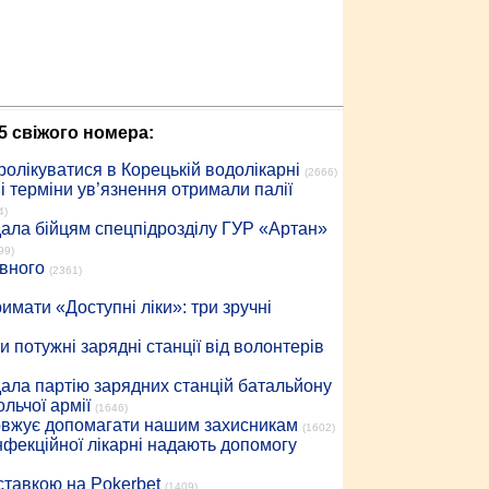
5 свіжого номера:
ролікуватися в Корецькій водолікарні
(2666)
 терміни ув’язнення отримали палії
4)
дала бійцям спецпідрозділу ГУР «Артан»
99)
івного
(2361)
имати «Доступні ліки»: три зручні
 потужні зарядні станції від волонтерів
дала партію зарядних станцій батальйону
льчої армії
(1646)
довжує допомагати нашим захисникам
(1602)
інфекційної лікарні надають допомогу
 ставкою на Pokerbet
(1409)