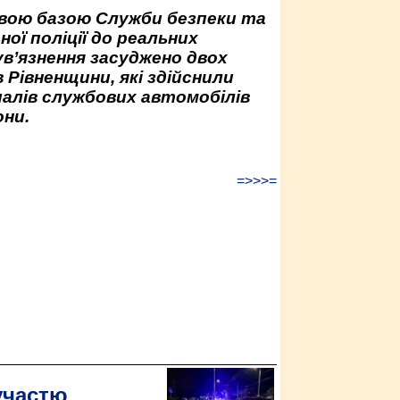
овою базою Служби безпеки та
ної поліції до реальних
ув’язнення засуджено двох
 Рівненщини, які здійснили
палів службових автомобілів
ни.
=>>>=
участю