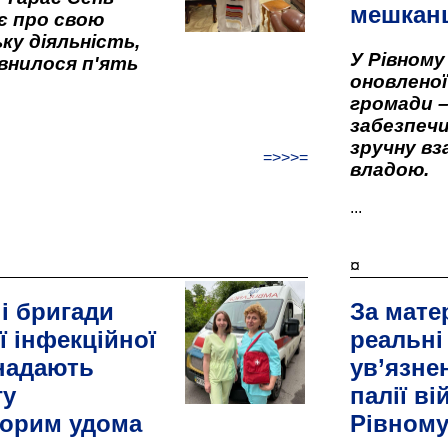
мешкан
є про свою
ку діяльність,
У Рівном
внилося п'ять
оновленої 
громади –
забезпеч
зручну вз
=>>>=
владою.
...
¤
і бригади
За мате
ї інфекційної
реальні
 надають
ув’язне
гу
палії ві
орим удома
Рівном