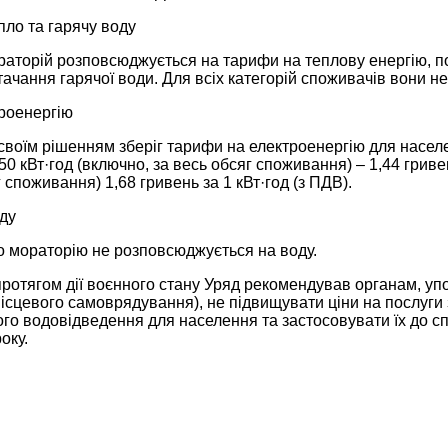
пло та гарячу воду
торій розповсюджується на тарифи на теплову енергію, пос
тачання гарячої води. Для всіх категорій споживачів вони н
троенергію
своїм рішенням зберіг тарифи на електроенергію для населе
250 кВт·год (включно, за весь обсяг споживання) – 1,44 гриве
г споживання) 1,68 гривень за 1 кВт·год (з ПДВ).
ду
о мораторію не розповсюджується на воду.
 протягом дії воєнного стану Уряд рекомендував органам, 
ісцевого самоврядування), не підвищувати ціни на послуги 
го водовідведення для населення та застосовувати їх до сп
оку.