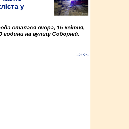
ліста у
у
да сталася вчора, 15 квітня,
0 години на вулиці Соборній.
=>>>=