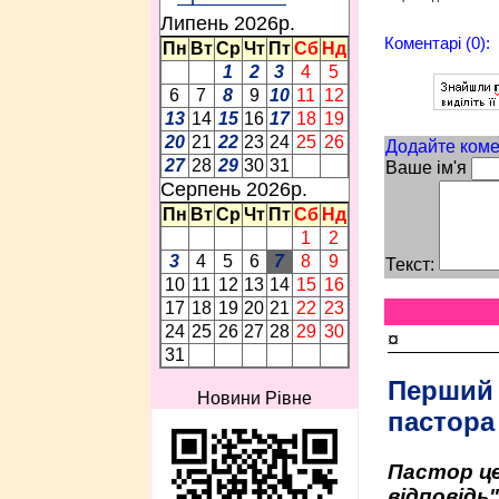
Липень 2026p.
Коментарі (0):
Пн
Вт
Ср
Чт
Пт
Сб
Нд
1
2
3
4
5
6
7
8
9
10
11
12
13
14
15
16
17
18
19
20
21
22
23
24
25
26
Додайте коме
27
28
29
30
31
Ваше ім'я
Серпень 2026p.
Пн
Вт
Ср
Чт
Пт
Сб
Нд
1
2
3
4
5
6
7
8
9
Текст:
10
11
12
13
14
15
16
17
18
19
20
21
22
23
24
25
26
27
28
29
30
¤
31
Перший
Новини Рівне
пастора
Пастор це
відповідь