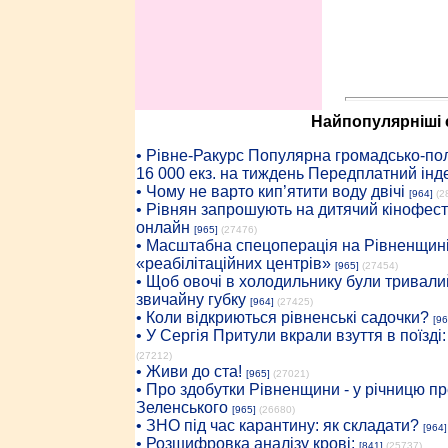
Найпопулярніші с
• Рiвне-Ракурс Популярна громадсько-пол
16 000 екз. на тиждень Передплатний інд
• Чому не варто кип’ятити воду двічі
[964]
(2
• Рівнян запрошують на дитячий кінофест
онлайн
[965]
(27476)
• Масштабна спецоперація на Рівненщині
«реабілітаційних центрів»
[965]
(27454)
• Щоб овочі в холодильнику були тривалий
звичайну губку
[964]
(27425)
• Коли відкриються рівненські садочки?
[96
• У Сергія Притули вкрали взуття в поїзді
(27212)
• Живи до ста!
[965]
(27021)
• Про здобутки Рівненщини - у річницю 
Зеленського
[965]
(26680)
• ЗНО під час карантину: як складати?
[964]
• Розшифровка аналізу крові:
[841]
(25737)