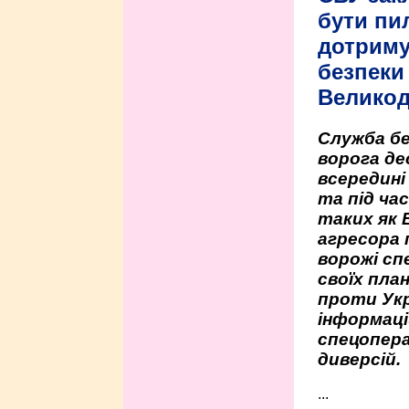
бути пи
дотриму
безпеки 
Велико
Служба бе
ворога де
всередині
та під час
таких як 
агресора 
ворожі сп
своїх пла
проти Укр
інформаці
спецопера
диверсій.
...