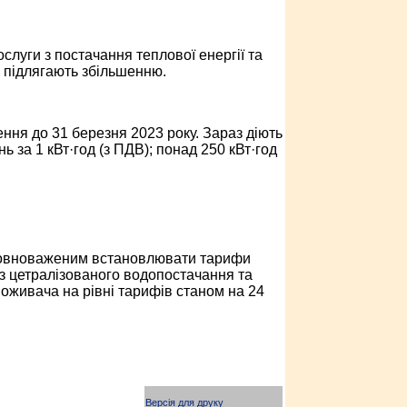
луги з постачання теплової енергії та
е підлягають збільшенню.
ння до 31 березня 2023 року. Зараз діють
нь за 1 кВт·год (з ПДВ); понад 250 кВт·год
уповноваженим встановлювати тарифи
з цетралізованого водопостачання та
оживача на рівні тарифів станом на 24
Версія для друку