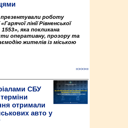
цями
у презентували роботу
«Гарячої лінії Рівненської
 1553», яка покликана
ити оперативну, прозору та
аємодію жителів із міською
=>>>=
ріалами СБУ
 терміни
ння отримали
йськових авто у
у