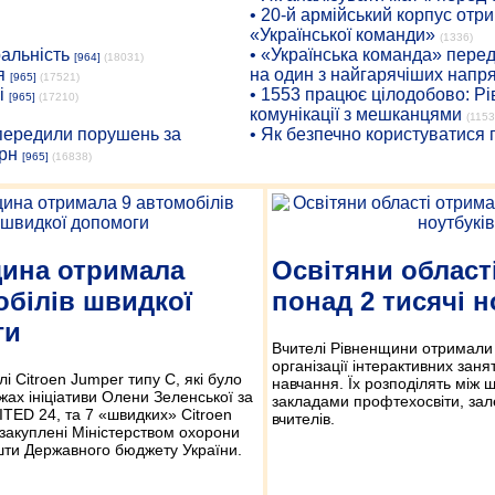
• 20-й армійський корпус от
«Української команди»
(1336)
ральність
• «Українська команда» пере
[964]
(18031)
я
на один з найгарячіших напр
[965]
(17521)
і
• 1553 працює цілодобово: Рі
[965]
(17210)
комунікації з мешканцями
(1153
опередили порушень за
• Як безпечно користуватися
рн
[965]
(16838)
ина отримала
Освітяни област
обілів швидкої
понад 2 тисячі н
ги
Вчителі Рівненщини отримали 
організації інтерактивних заня
лі Citroen Jumper типу С, які було
навчання. Їх розподілять між 
жах ініціативи Олени Зеленської за
закладами профтехосвіти, зале
TED 24, та 7 «швидких» Citroen
вчителів.
закуплені Міністерством охорони
шти Державного бюджету України.