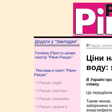
Додати у "Закладки"
#
Ракурс еконо
Головна (Просто цікава
Ціни н
газета) "Рівне-Ракурс"
воду: 
Реклама в газеті "Рівне-
Ракурс"
В Україні п
¤ Ракурс подій
стану.
¤ Ракурс політики
Це передбачен
¤ Ракурс економiки
Таким чином, 
заборонено п
¤ Ракурс здоров'я
енергоефекти