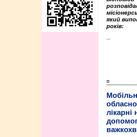
розповіда
місіонерсь
який випо
років:
...
¤
Мобільн
обласно
лікарні
допомо
важкохв