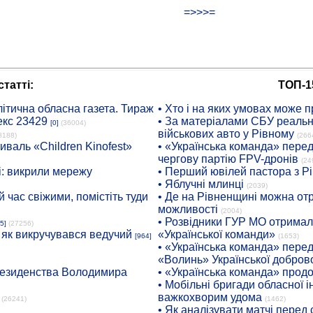
=>>>=
татті:
ТОП-1
ітична обласна газета. Тираж
• Хто і на яких умовах може п
екс 23429
• За матеріалами СБУ реальні
[0]
(36004)
військових авто у Рівному
8188)
(266
иваль «Children Kinofest»
• «Українська команда» пере
чергову партію FPV-дронів
(24
: викрили мережу
• Перший ювілей пастора з Р
• Яблучні млинці
(2039)
 час свіжими, помістіть туди
• Де на Рівненщині можна отр
можливості
(2004)
• Розвідники ГУР МО отримали
5]
(27256)
: як викручувався ведучий
«Української команди»
[964]
(1653)
• «Українська команда» пере
«Волинь» Української доброво
президенства Володимира
• «Українська команда» про
• Мобільні бригади обласної 
важкохворим удома
(26241)
(1462)
• Як аналізувати матчі перед