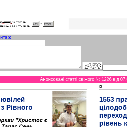
нтар:
Анонсовані статті свіжого № 1226 від 07.
¤
 ювілей
1553 пр
 з Рівного
цілодоб
переход
ркви "Христос є
рівень к
" Тарас Сень