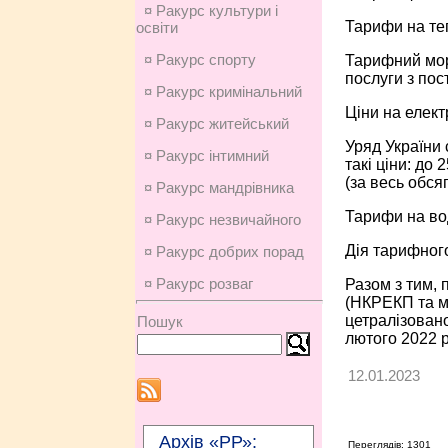
¤ Ракурс культури і
Тарифи на те
освіти
¤ Ракурс спорту
Тарифний мора
послуги з пос
¤ Ракурс кримінальний
Ціни на елек
¤ Ракурс житейський
Уряд України 
¤ Ракурс інтимний
такі ціни: до 
(за весь обся
¤ Ракурс мандрівника
Тарифи на во
¤ Ракурс незвичайного
Дія тарифног
¤ Ракурс добрих порад
¤ Ракурс розваг
Разом з тим,
(НКРЕКП та м
цетралізовано
Пошук
лютого 2022 р
12.01.2023
Архів «РР»:
Переглядів: 1301