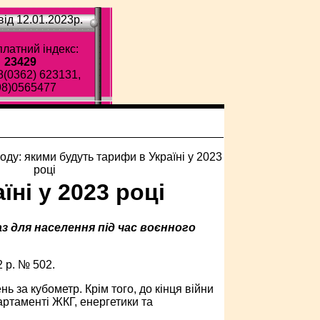
ід 12.01.2023p.
латний індекс:
23429
8(0362) 623131,
98)0565477
ні у 2023 році
з для населення під час воєнного
 р. № 502.
ь за кубометр. Крім того, до кінця війни
ртаменті ЖКГ, енергетики та