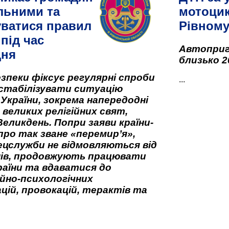
льними та
мотоцик
ватися правил
Рівном
під час
Автоприго
дня
близько 2
зпеки фіксує регулярні спроби
...
стабілізувати ситуацію
 України, зокрема напередодні
 великих релігійних свят,
Великдень. Попри заяви країни-
про так зване «перемир’я»,
ецслужби не відмовляються від
нів, продовжують працювати
аїни та вдаватися до
йно-психологічних
цій, провокацій, терактів та