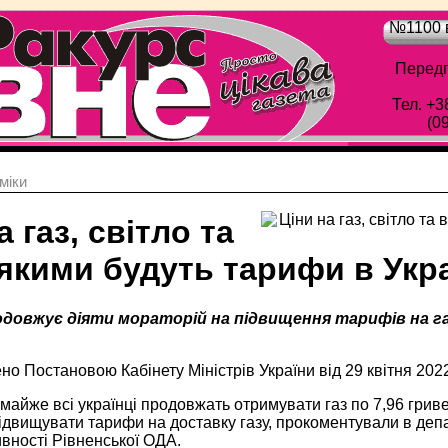
№1100 в
Передп
Тел. +3
(0
мiки
а газ, світло та
якими будуть тарифи в Украї
родовжує діяти мораторій на підвищення тарифів на га
о Постановою Кабінету Міністрів України від 29 квітня 2022
майже всі українці продовжать отримувати газ по 7,96 гривен
ідвищувати тарифи на доставку газу, прокоментували в депа
вності Рівненської ОДА.