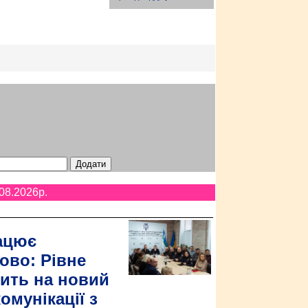
08.2026p.
ацює
ово: Рівне
ить на новий
омунікації з