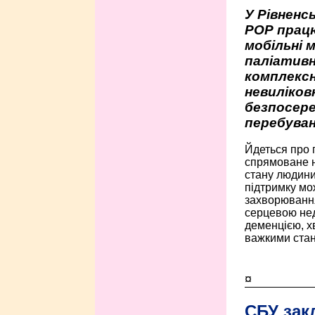
У Рівненсь
РОР працю
мобільні 
паліативн
комплексн
невиліко
безпосере
перебуван
Йдеться про 
спрямоване н
стану людини 
підтримку мо
захворюванням
серцевою нед
деменцією, 
важкими стан
¤
СБУ зак