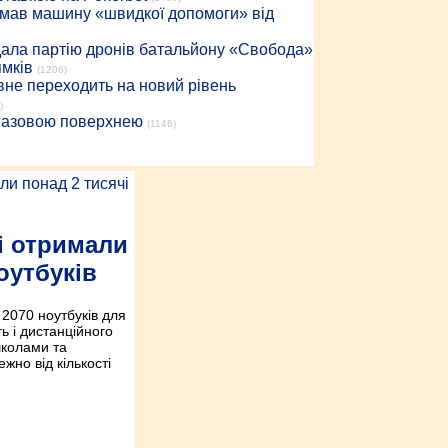
римав машину «швидкої допомоги» від
дала партію дронів батальйону «Свобода»
ямків
(1206)
вне переходить на новий рівень
)
 газовою поверхнею
(1146)
і отримали
оутбуків
2070 ноутбуків для
ть і дистанційного
школами та
жно від кількості