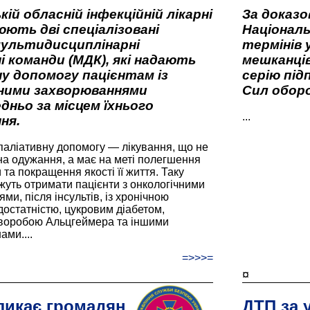
кій обласній інфекційній лікарні
За доказ
ють дві спеціалізовані
Національ
мультидисциплінарні
термінів 
і команди (МДК), які надають
мешканців
у допомогу пацієнтам із
серію під
вними захворюваннями
Сил оборо
дньо за місцем їхнього
...
ня.
паліативну допомогу — лікування, що не
а одужання, а має на меті полегшення
та покращення якості її життя. Таку
жуть отримати пацієнти з онкологічними
и, після інсультів, із хронічною
остатністю, цукровим діабетом,
хворобою Альцгеймера та іншими
ами....
=>>>=
¤
ликає громадян
ДТП за 