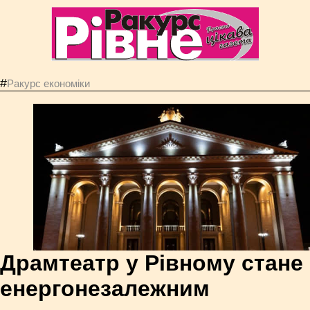
#
Ракурс економiки
Драмтеатр у Рівному стане
енергонезалежним