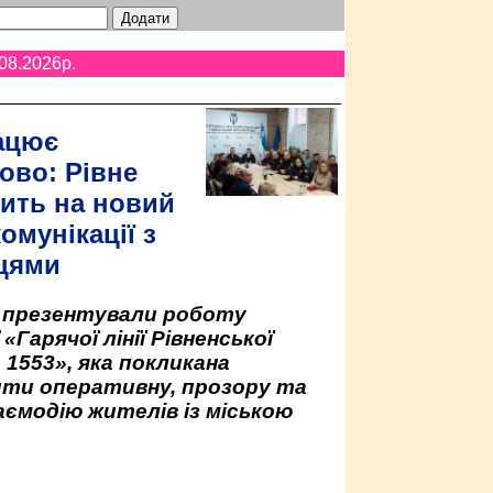
08.2026p.
ацює
ово: Рівне
ить на новий
омунікації з
цями
у презентували роботу
«Гарячої лінії Рівненської
 1553», яка покликана
ити оперативну, прозору та
аємодію жителів із міською