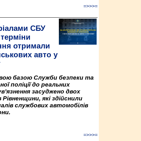
=>>>=
ріалами СБУ
 терміни
ння отримали
йськових авто у
у
овою базою Служби безпеки та
ної поліції до реальних
ув’язнення засуджено двох
 Рівненщини, які здійснили
палів службових автомобілів
ни.
=>>>=