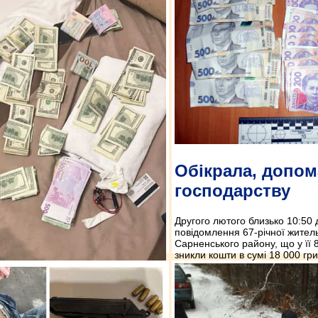
Обікрала, допом
господарству
Другого лютого близько 10:50 
повідомлення 67-річної жител
Сарненського району, що у її 8
зникли кошти в сумі 18 000 гр
ри мільйони