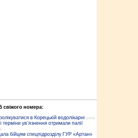
5 свіжого номера:
ролікуватися в Корецькій водолікарні
(2666)
 терміни ув’язнення отримали палії
4)
дала бійцям спецпідрозділу ГУР «Артан»