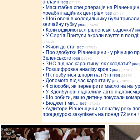
онлайн
[965]
(27477)
• Масштабна спецоперація на Рівненщині
«реабілітаційних центрів»
[965]
(27454)
• Щоб овочі в холодильнику були тривалий
звичайну губку
[964]
(27425)
• Коли відкриються рівненські садочки?
[96
• У Сергія Притули вкрали взуття в поїзді
(27212)
• Живи до ста!
[965]
(27021)
• Про здобутки Рівненщини - у річницю 
Зеленського
[965]
(26680)
• ЗНО під час карантину: як складати?
[964]
• Розшифровка аналізу крові:
[841]
(25737)
• Як позбутися шпори на п’яті
[850]
(21340)
• Допомога під час карантину
[967]
(18205)
• 4 способи, як перевірити масло на нату
• У Здолбунові підпалили авто підприємц
• Що робити, якщо дитину покусали комар
• Бюджет і ми…
[965]
(17141)
• Аудитори Рівненщини з початку року п
процедурою закупівель на понад 72 млн г