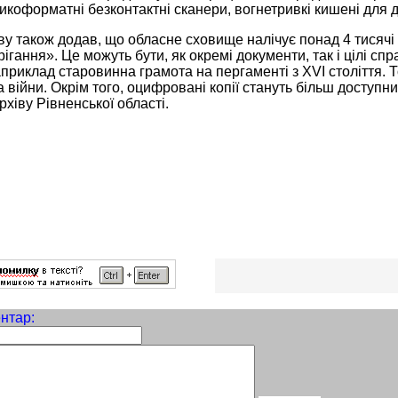
коформатні безконтактні сканери, вогнетривкі кишені для до
ву також додав, що обласне сховище налічує понад 4 тисячі 
ігання». Це можуть бути, як окремі документи, так і цілі спр
приклад старовинна грамота на пергаменті з XVI століття. 
 війни. Окрім того, оцифровані копії стануть більш доступн
хіву Рівненської області.
нтар: