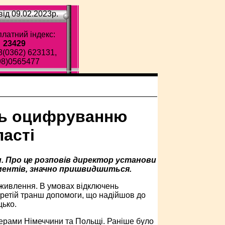
ід 09.02.2023p.
латний індекс:
23429
8(0362) 623131,
98)0565477
ть оцифруванню
асті
и. Про це розповів директор установи
ментів, значно пришвидшиться.
 живлення. В умовах відключень
 третій транш допомоги, що надійшов до
цько.
ерами Німеччини та Польщі. Раніше було