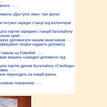
99)
івного
(2361)
имати «Доступні ліки»: три зручні
 потужні зарядні станції від волонтерів
дала партію зарядних станцій батальйону
льчої армії
(1646)
довжує допомагати нашим захисникам
(1602)
інфекційної лікарні надають допомогу
 ставкою на Pokerbet
(1409)
римав машину «швидкої допомоги» від
дала партію дронів батальйону «Свобода»
ямків
(1206)
вне переходить на новий рівень
)
 газовою поверхнею
(1146)