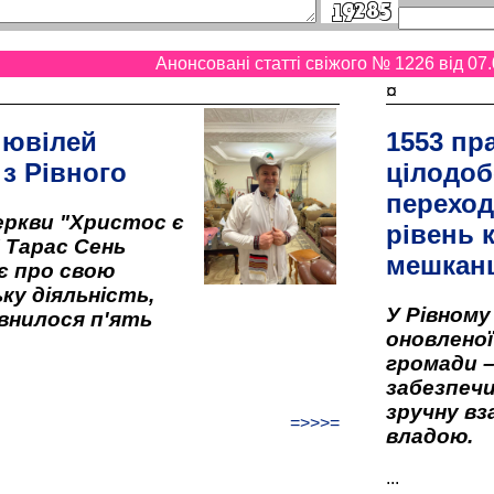
Анонсовані статті свіжого № 1226 від 07.
¤
 ювілей
1553 пр
 з Рівного
цілодоб
переход
ркви "Христос є
рівень к
" Тарас Сень
мешкан
є про свою
ку діяльність,
У Рівном
внилося п'ять
оновленої 
громади –
забезпеч
зручну вз
=>>>=
владою.
...