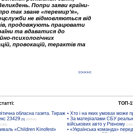
Великдень. Попри заяви країни-
про так зване «перемир’я»,
ецслужби не відмовляються від
нів, продовжують працювати
аїни та вдаватися до
йно-психологічних
цій, провокацій, терактів та
=>>>=
татті:
ТОП-1
ітична обласна газета. Тираж
• Хто і на яких умовах може п
екс 23429
• За матеріалами СБУ реальні
[0]
(36004)
військових авто у Рівному
8189)
(266
иваль «Children Kinofest»
• «Українська команда» пере