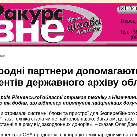
№1104 в
Передп
Тел. +3
(0
ики
родні партнери допомагаю
нтів державного архіву обл
рхів Рівненської області отримав техніку з Німеччин
о та додав, що відтепер порятунок найцінніших доку
и отримали системні блоки та пристрої для безперебійного
ї така техніка стала чи не найголовнішою. Загалом, це вже
станні пів року від закордонних донорів», – сказав Олег Дзе
івненська ОВА продовжує співпрацю з міжнародними партн