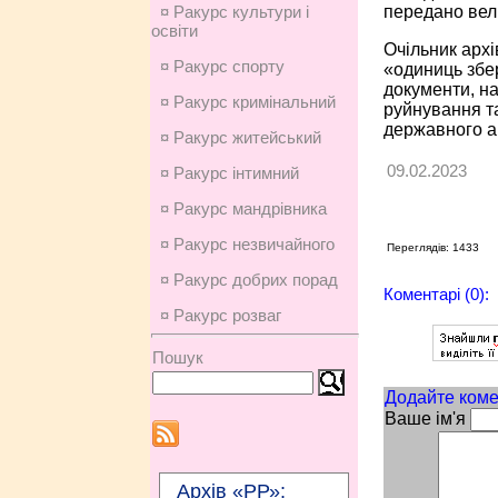
передано вели
¤ Ракурс культури і
освіти
Очільник архі
¤ Ракурс спорту
«одиниць збер
документи, на
¤ Ракурс кримінальний
руйнування та
державного ар
¤ Ракурс житейський
09.02.2023
¤ Ракурс інтимний
¤ Ракурс мандрівника
¤ Ракурс незвичайного
Переглядів: 1433
¤ Ракурс добрих порад
Коментарі (0):
¤ Ракурс розваг
Пошук
Додайте коме
Ваше ім'я
Архів «РР»: