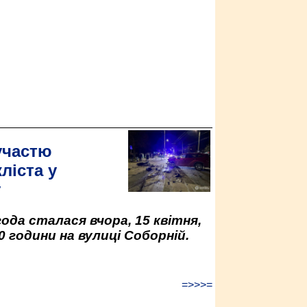
участю
ліста у
у
да сталася вчора, 15 квітня,
0 години на вулиці Соборній.
=>>>=