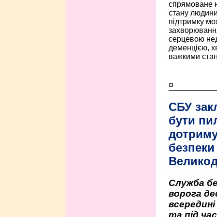
спрямоване н
стану людини 
підтримку мо
захворюванням
серцевою нед
деменцією, 
важкими стан
¤
СБУ зак
бути пи
дотриму
безпеки 
Велико
Служба бе
ворога де
всередині
та під час