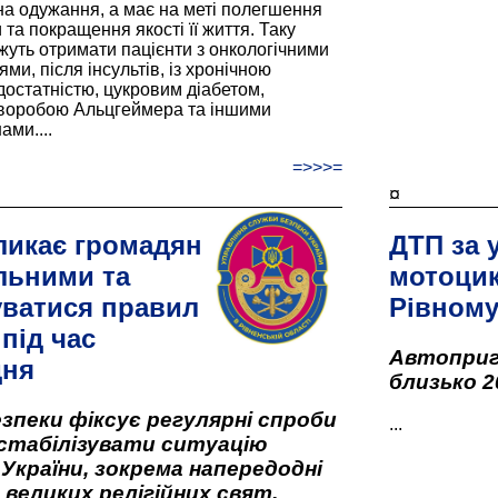
а одужання, а має на меті полегшення
та покращення якості її життя. Таку
жуть отримати пацієнти з онкологічними
и, після інсультів, із хронічною
остатністю, цукровим діабетом,
хворобою Альцгеймера та іншими
ами....
=>>>=
¤
ликає громадян
ДТП за 
льними та
мотоцик
ватися правил
Рівном
під час
Автоприго
дня
близько 2
зпеки фіксує регулярні спроби
...
стабілізувати ситуацію
 України, зокрема напередодні
 великих релігійних свят,