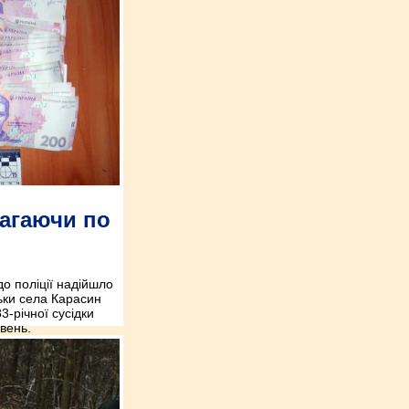
агаючи по
до поліції надійшло
ьки села Карасин
3-річної сусідки
ивень.