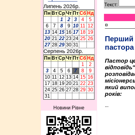
Текст:
Липень 2026p.
Пн
Вт
Ср
Чт
Пт
Сб
Нд
1
2
3
4
5
¤
6
7
8
9
10
11
12
13
14
15
16
17
18
19
Перший
20
21
22
23
24
25
26
27
28
29
30
31
пастора
Серпень 2026p.
Пн
Вт
Ср
Чт
Пт
Сб
Нд
Пастор це
1
2
відповідь
3
4
5
6
7
8
9
розповіда
10
11
12
13
14
15
16
місіонерсь
17
18
19
20
21
22
23
який випо
24
25
26
27
28
29
30
років:
31
...
Новини Рівне