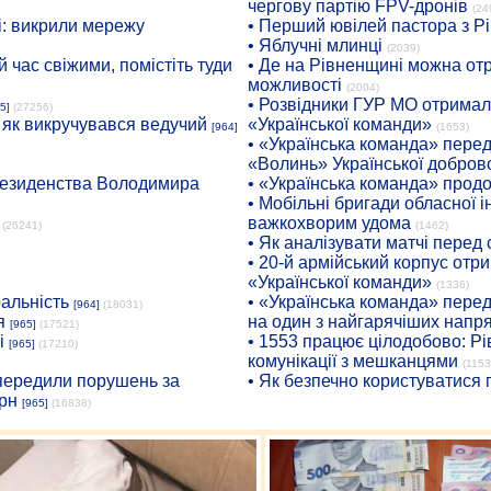
чергову партію FPV-дронів
(24
: викрили мережу
• Перший ювілей пастора з Р
• Яблучні млинці
(2039)
 час свіжими, помістіть туди
• Де на Рівненщині можна отр
можливості
(2004)
• Розвідники ГУР МО отримали
5]
(27256)
: як викручувався ведучий
«Української команди»
[964]
(1653)
• «Українська команда» пере
«Волинь» Української доброво
президенства Володимира
• «Українська команда» про
• Мобільні бригади обласної 
важкохворим удома
(26241)
(1462)
• Як аналізувати матчі перед
• 20-й армійський корпус от
«Української команди»
(1336)
ральність
• «Українська команда» пере
[964]
(18031)
я
на один з найгарячіших напр
[965]
(17521)
і
• 1553 працює цілодобово: Рі
[965]
(17210)
комунікації з мешканцями
(1153
опередили порушень за
• Як безпечно користуватися
рн
[965]
(16838)