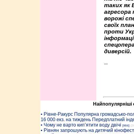
таких як 
агресора 
ворожі сп
своїх пла
проти Укр
інформаці
спецопера
диверсій.
...
Найпопулярніші с
• Рiвне-Ракурс Популярна громадсько-пол
16 000 екз. на тиждень Передплатний інд
• Чому не варто кип’ятити воду двічі
[964]
(2
• Рівнян запрошують на дитячий кінофест