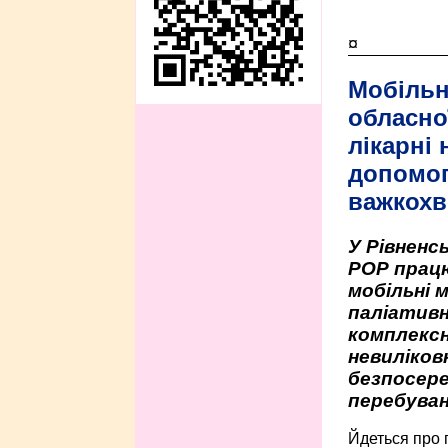
¤
Мобільн
обласно
лікарні
допомо
важкохв
У Рівненсь
РОР працю
мобільні 
паліативн
комплексн
невиліко
безпосере
перебуван
Йдеться про 