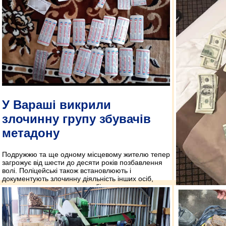
У Вараші викрили
злочинну групу збувачів
метадону
Подружжю та ще одному місцевому жителю тепер
загрожує від шести до десяти років позбавлення
волі. Поліцейські також встановлюють і
документують злочинну діяльність інших осіб,
причетних до незаконного обігу наркотичних
засобів.
Понад т