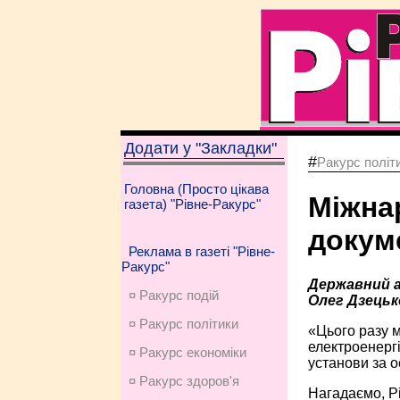
Додати у "Закладки"
#
Ракурс політ
Головна (Просто цікава
Міжна
газета) "Рівне-Ракурс"
докуме
Реклама в газеті "Рівне-
Ракурс"
Державний а
¤ Ракурс подій
Олег Дзецьк
¤ Ракурс політики
«Цього разу м
електроенергі
¤ Ракурс економiки
установи за о
¤ Ракурс здоров'я
Нагадаємо, Р