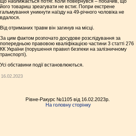
що наближається потяг. Коли повернувся – побачив, що
його товариш зреагувати не встиг. Попри екстрене
гальмування уникнути наїзду на 49-річного чоловіка не
вдалося.
Від отриманих травм він загинув на місці.
За цим фактом розпочато досудове розслідування за
попередньою правовою кваліфікацією частини 3 статті 276
КК України (порушення правил безпеки на залізничному
транспорті).
Усі обставини події встановлюються.
16.02.2023
Рівне-Ракурс №1105 від 16.02.2023p.
На головну сторінку