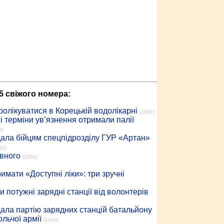
5 свіжого номера:
ролікуватися в Корецькій водолікарні
(2661)
 терміни ув’язнення отримали палії
8)
дала бійцям спецпідрозділу ГУР «Артан»
94)
івного
(2356)
имати «Доступні ліки»: три зручні
 потужні зарядні станції від волонтерів
дала партію зарядних станцій батальйону
льчої армії
(1640)