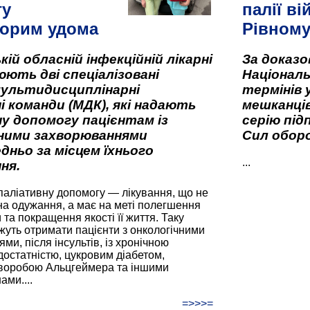
гу
палії ві
орим удома
Рівном
кій обласній інфекційній лікарні
За доказ
ють дві спеціалізовані
Національ
мультидисциплінарні
термінів 
і команди (МДК), які надають
мешканців
у допомогу пацієнтам із
серію під
вними захворюваннями
Сил оборо
дньо за місцем їхнього
...
ня.
паліативну допомогу — лікування, що не
а одужання, а має на меті полегшення
та покращення якості її життя. Таку
жуть отримати пацієнти з онкологічними
и, після інсультів, із хронічною
остатністю, цукровим діабетом,
хворобою Альцгеймера та іншими
ами....
=>>>=