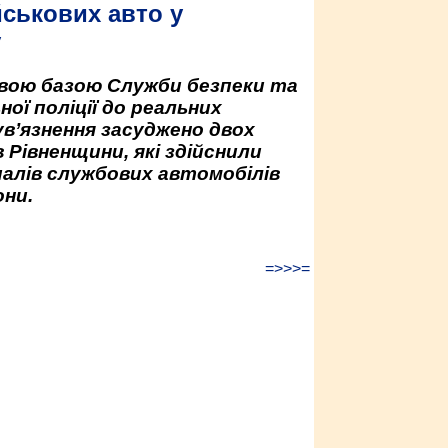
йськових авто у
у
овою базою Служби безпеки та
ної поліції до реальних
ув’язнення засуджено двох
 Рівненщини, які здійснили
палів службових автомобілів
ни.
=>>>=