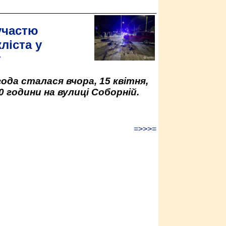
участю
ліста у
у
да сталася вчора, 15 квітня,
0 години на вулиці Соборній.
=>>>=