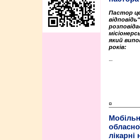
Пастор це
відповідь
розповіда
місіонерсь
який випо
років:
...
¤
Мобільн
обласно
лікарні