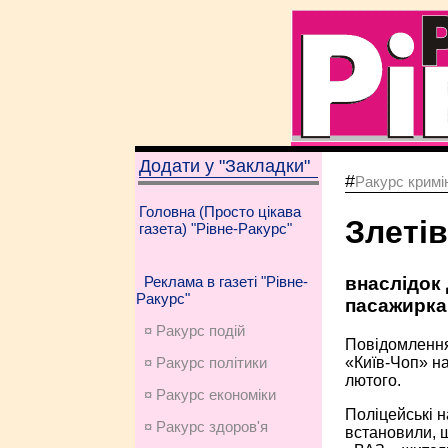
Додати у "Закладки"
#
Ракурс кримі
Головна (Просто цікава
Злетів
газета) "Рівне-Ракурс"
внаслідок
Реклама в газеті "Рівне-
Ракурс"
пасажирка
¤ Ракурс подій
Повідомлення 
«Київ-Чоп» на
¤ Ракурс політики
лютого.
¤ Ракурс економiки
Поліцейські н
¤ Ракурс здоров'я
встановили, щ