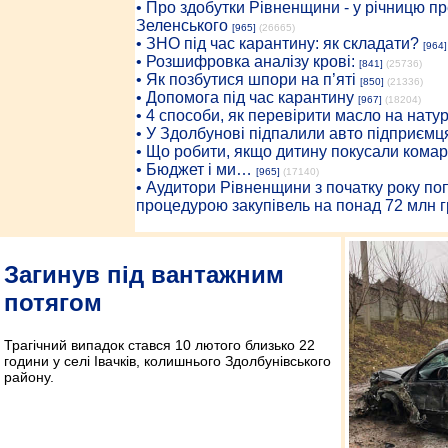
• Про здобутки Рівненщини - у річницю 
Зеленського
[965]
(26665)
• ЗНО під час карантину: як складати?
[964]
• Розшифровка аналізу крові:
[841]
(25736)
• Як позбутися шпори на п’яті
[850]
(21336)
• Допомога під час карантину
[967]
(18204)
• 4 способи, як перевірити масло на нату
• У Здолбунові підпалили авто підприємц
• Що робити, якщо дитину покусали комар
• Бюджет і ми…
[965]
(17140)
• Аудитори Рівненщини з початку року п
процедурою закупівель на понад 72 млн г
Загинув під вантажним
потягом
Трагічний випадок стався 10 лютого близько 22
години у селі Івачків, колишнього Здолбунівського
району.