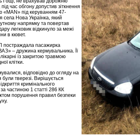
ь Гощі, не врахував дорожню
 під час обгону допустив зіткнення
ою «MAN» під керуванням 47-
я села Нова Українка, який
путному напрямку та повертав
удару легковик відкинуло за межі
ини в кювет.
П постраждала пасажирка
ВАЗ» – дружина кермувальника. Її
лікарні із закритою травмою
ної клітки.
мувалися, відповідно до огляду на
я були тверезі. Вирішується
ідкриття кримінального
а частиною 1 статті 286 КК
актом порушення правил безпеки
ху.