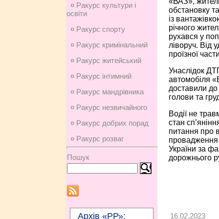
«ВАЗ», жител
¤ Ракурс культури і
обстановку та
освіти
із вантажівк
річного жител
¤ Ракурс спорту
рухався у по
¤ Ракурс кримінальний
ліворуч. Від 
проїзної част
¤ Ракурс житейський
Унаслідок ДТ
¤ Ракурс інтимний
автомобіля «
доставили до 
¤ Ракурс мандрівника
голови та груд
¤ Ракурс незвичайного
Водії не трав
стан сп’янінн
¤ Ракурс добрих порад
питання про в
¤ Ракурс розваг
провадження з
України за ф
Пошук
дорожнього ру
Архів «РР»:
16.02.2023