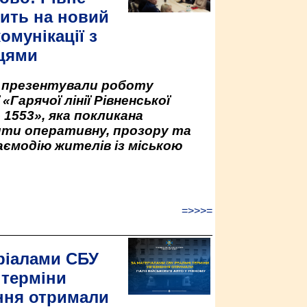
ить на новий
омунікації з
цями
у презентували роботу
«Гарячої лінії Рівненської
 1553», яка покликана
ити оперативну, прозору та
аємодію жителів із міською
=>>>=
ріалами СБУ
 терміни
ння отримали