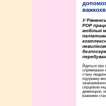
допомо
важкохв
У Рівненсь
РОР працю
мобільні 
паліативн
комплексн
невиліко
безпосере
перебуван
Йдеться про 
спрямоване н
стану людини 
підтримку мо
захворюванням
серцевою нед
деменцією, 
важкими стан