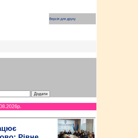
Версія для друку
08.2026p.
ацює
ово: Рівне