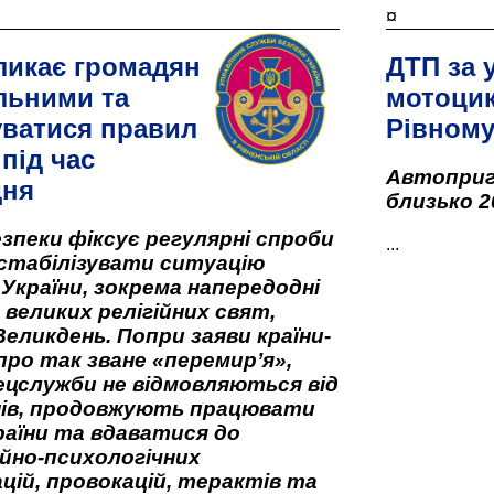
¤
ликає громадян
ДТП за 
льними та
мотоцик
ватися правил
Рівном
під час
Автоприго
дня
близько 2
зпеки фіксує регулярні спроби
...
стабілізувати ситуацію
 України, зокрема напередодні
 великих релігійних свят,
Великдень. Попри заяви країни-
про так зване «перемир’я»,
ецслужби не відмовляються від
нів, продовжують працювати
аїни та вдаватися до
йно-психологічних
цій, провокацій, терактів та