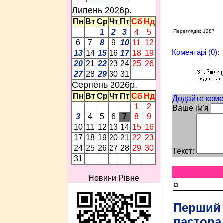
Липень 2026p.
Пн
Вт
Ср
Чт
Пт
Сб
Нд
1
2
3
4
5
Переглядів: 1287
6
7
8
9
10
11
12
Коментарі (0):
13
14
15
16
17
18
19
20
21
22
23
24
25
26
27
28
29
30
31
Серпень 2026p.
Пн
Вт
Ср
Чт
Пт
Сб
Нд
Додайте коме
1
2
Ваше ім'я
3
4
5
6
7
8
9
10
11
12
13
14
15
16
17
18
19
20
21
22
23
24
25
26
27
28
29
30
Текст:
31
Новини Рівне
¤
Перший
пастора