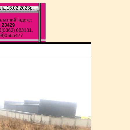
ід 16.02.2023p.
латний індекс:
23429
8(0362) 623131,
98)0565477