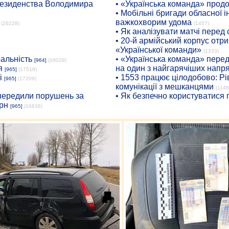
президенства Володимира
• «Українська команда» про
• Мобільні бригади обласної 
важкохворим удома
(26228)
(1457)
• Як аналізувати матчі перед
• 20-й армійський корпус от
«Української команди»
(1333)
ральність
• «Українська команда» пере
[964]
(18029)
я
на один з найгарячіших напр
[965]
(17518)
і
• 1553 працює цілодобово: Рі
[965]
(17209)
комунікації з мешканцями
(1148
опередили порушень за
• Як безпечно користуватися
рн
[965]
(16836)