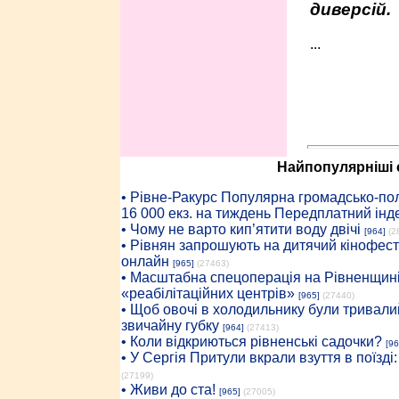
диверсій.
...
Найпопулярніші с
• Рiвне-Ракурс Популярна громадсько-пол
16 000 екз. на тиждень Передплатний інд
• Чому не варто кип’ятити воду двічі
[964]
(2
• Рівнян запрошують на дитячий кінофест
онлайн
[965]
(27463)
• Масштабна спецоперація на Рівненщині
«реабілітаційних центрів»
[965]
(27440)
• Щоб овочі в холодильнику були тривалий
звичайну губку
[964]
(27413)
• Коли відкриються рівненські садочки?
[96
• У Сергія Притули вкрали взуття в поїзді
(27199)
• Живи до ста!
[965]
(27005)