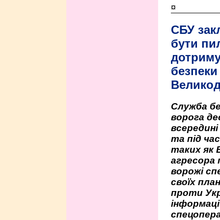
¤
СБУ зак
бути пи
дотриму
безпеки 
Велико
Служба бе
ворога де
всередині
та під час
таких як 
агресора 
ворожі сп
своїх пла
проти Укр
інформаці
спецопера