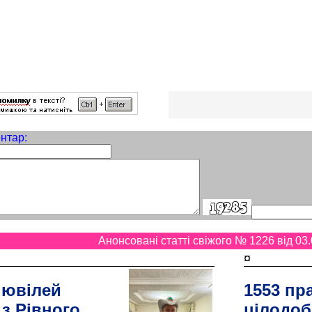
нтар:
Анонсовані статті свіжого № 1226 від 03.
¤
 ювілей
1553 пр
 з Рівного
цілодоб