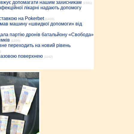
довжує допомагати нашим захисникам
(1591)
інфекційної лікарні надають допомогу
 ставкою на Pokerbet
(1400)
римав машину «швидкої допомоги» від
дала партію дронів батальйону «Свобода»
ямків
(1200)
вне переходить на новий рівень
)
 газовою поверхнею
(1142)