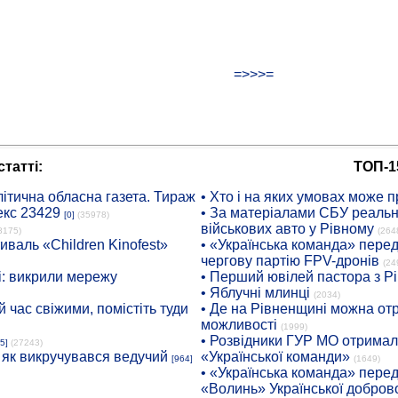
=>>>=
татті:
ТОП-1
ітична обласна газета. Тираж
• Хто і на яких умовах може п
екс 23429
• За матеріалами СБУ реальні
[0]
(35978)
військових авто у Рівному
8175)
(264
иваль «Children Kinofest»
• «Українська команда» пере
чергову партію FPV-дронів
(24
: викрили мережу
• Перший ювілей пастора з Р
• Яблучні млинці
(2034)
 час свіжими, помістіть туди
• Де на Рівненщині можна отр
можливості
(1999)
• Розвідники ГУР МО отримали
5]
(27243)
: як викручувався ведучий
«Української команди»
[964]
(1649)
• «Українська команда» пере
«Волинь» Української доброво