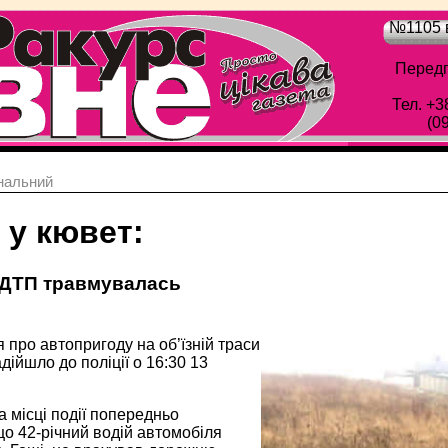
№1105 в
Передп
Тел. +3
(0
нальний
 у кювет:
 ДТП травмувалась
про автопригоду на об’їзній траси
дійшло до поліції о 16:30 13
а місці події попередньо
о 42-річний водій автомобіля