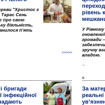
переход
ркви "Христос є
рівень к
" Тарас Сень
мешкан
є про свою
ку діяльність,
У Рівном
внилося п'ять
оновленої 
громади –
забезпеч
зручну вз
=>>>=
владою.
...
¤
і бригади
За мате
ї інфекційної
реальні
 надають
ув’язне